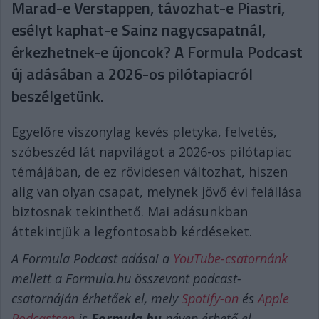
Marad-e Verstappen, távozhat-e Piastri,
esélyt kaphat-e Sainz nagycsapatnál,
érkezhetnek-e újoncok? A Formula Podcast
új adásában a 2026-os pilótapiacról
beszélgetünk.
Egyelőre viszonylag kevés pletyka, felvetés,
szóbeszéd lát napvilágot a 2026-os pilótapiac
témájában, de ez rövidesen változhat, hiszen
alig van olyan csapat, melynek jövő évi felállása
biztosnak tekinthető. Mai adásunkban
áttekintjük a legfontosabb kérdéseket.
A Formula Podcast adásai a
YouTube-csatornánk
mellett a Formula.hu összevont podcast-
csatornáján érhetőek el, mely
Spotify-on
és
Apple
Podcastsen
is
Formula.hu
néven érhető el,