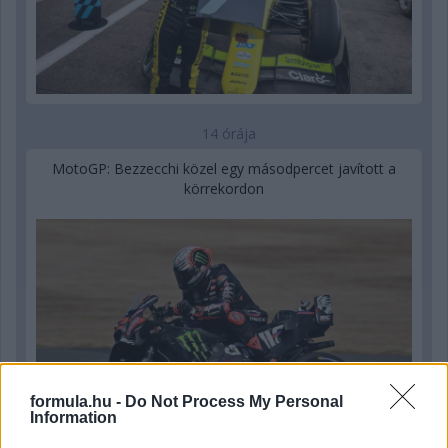
14 órája
MotoGP: Bezzecchi közel egy másodpercet javított a
körrekordon
formula.hu -
Do Not Process My Personal
Information