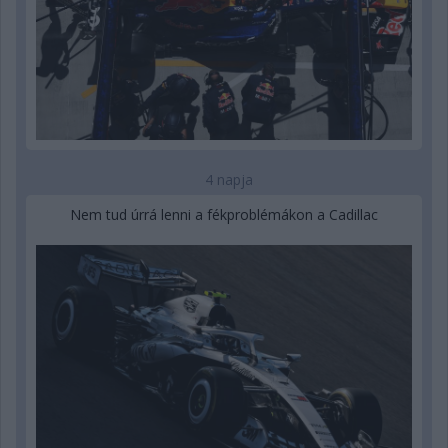
4 napja
Nem tud úrrá lenni a fékproblémákon a Cadillac