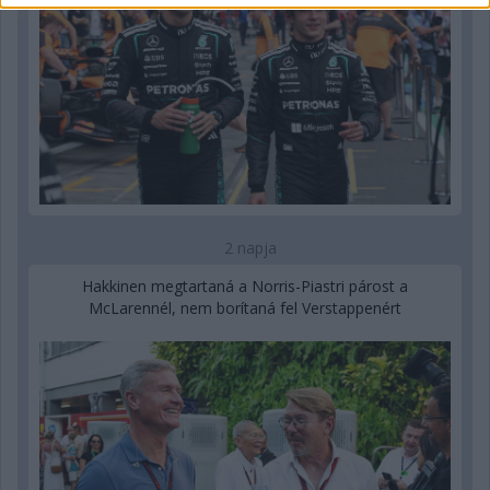
2 napja
Hakkinen megtartaná a Norris-Piastri párost a
McLarennél, nem borítaná fel Verstappenért