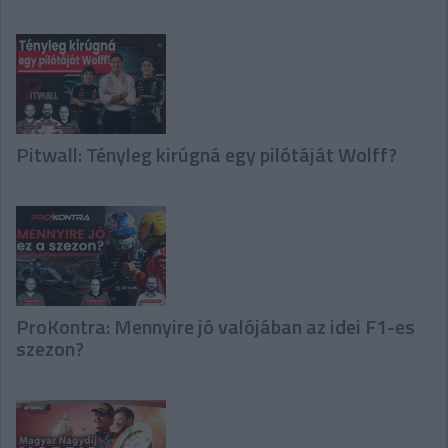
Pitwall: Tényleg kirúgná egy pilótáját Wolff?
ProKontra: Mennyire jó valójában az idei F1-es
szezon?