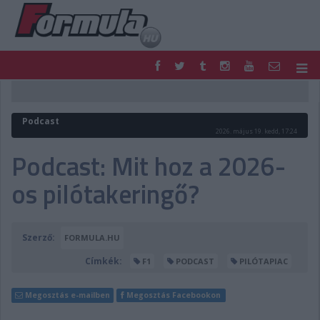
F1
PARC FERMÉ
FORMULA
MOTOR
Podcast
NEMZETKÖZI
HAZAI
2026. május 19. kedd, 17:24
RETRO
EGYÉB
Podcast: Mit hoz a 2026-
PODCAST
SHOP
os pilótakeringő?
LIVE
TIPPJÁTÉK
DIGITÁLIS MAGAZIN
PONTÁLLÁSOK
VERSENYNAPTÁRAK
Szerző:
FORMULA.HU
Címkék:
F1
PODCAST
PILÓTAPIAC
Megosztás e-mailben
Megosztás Facebookon