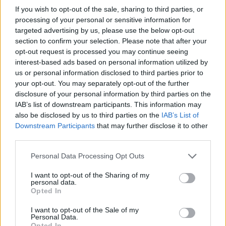
If you wish to opt-out of the sale, sharing to third parties, or
processing of your personal or sensitive information for
14 órája
targeted advertising by us, please use the below opt-out
Sajtó: Az Aston Martintól érkezik Lambiase utódja a Red
section to confirm your selection. Please note that after your
Bullhoz?
opt-out request is processed you may continue seeing
interest-based ads based on personal information utilized by
us or personal information disclosed to third parties prior to
your opt-out. You may separately opt-out of the further
disclosure of your personal information by third parties on the
IAB’s list of downstream participants. This information may
also be disclosed by us to third parties on the
IAB’s List of
Downstream Participants
that may further disclose it to other
third parties.
Please note that this website/app uses one or more Google
Personal Data Processing Opt Outs
services and may gather and store information including but
not limited to your visit or usage behaviour. You may click to
I want to opt-out of the Sharing of my
personal data.
grant or deny consent to Google and its third-party tags to
Opted In
use your data for below specified purposes in below Google
consent section.
19 órája
I want to opt-out of the Sale of my
Personal Data.
Opted In