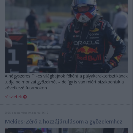
A négyszeres F1-es világbajnok főként a pályakarakterisztikának
tudja be monzai győzelmét – de így is van miért bizakodniuk a
következő futamokon.
részletek
2025. szeptember 10. szerda, 16:12
Mekies: Zéró a hozzájárulásom a győzelemhez