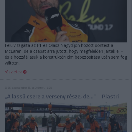
Felülvizsgálta az F1-es Olasz Nagydíjon hozott döntést a
McLaren, de a csapat arra jutott, hogy megfelelően jártak el –
és a hozzáállásuk a konstruktőri cím bebiztosítása után sem fog
változni.
részletek
2025. szeptember 18. csütörtök, 16:28
„A lassú csere a verseny része, de…” – Piastri