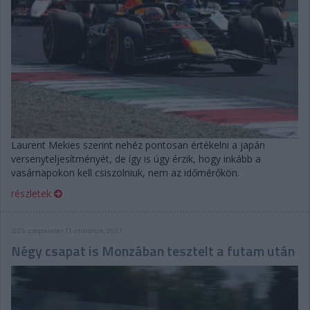
Laurent Mekies szerint nehéz pontosan értékelni a japán
versenyteljesítményét, de így is úgy érzik, hogy inkább a
vasárnapokon kell csiszolniuk, nem az időmérőkön.
részletek
2025. szeptember 11. csütörtök, 08:07
Négy csapat is Monzában tesztelt a futam után