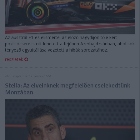
Az ausztrál F1-es elismerte: az előző nagydíjon tőle kért
pozíciócsere is ott lehetett a fejében Azerbajdzsánban, ahol sok
tényező együttállása vezetett a hibák sorozatához.
részletek
2025. szeptember 19. péntek, 15:54
Stella: Az elveinknek megfelelően cselekedtünk
Monzában