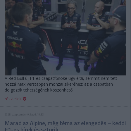
A Red Bull új F1-es csapatfőnöke úgy érzi, semmit nem tett
hozzá Max Verstappen monzai sikeréhez: az a csapatban
dolgozók tehetségének köszönhető.
részletek
2025. szeptember 9. kedd, 19:53
Marad az Alpine, még téma az elengedés – keddi
F1-es hírek és sztorik