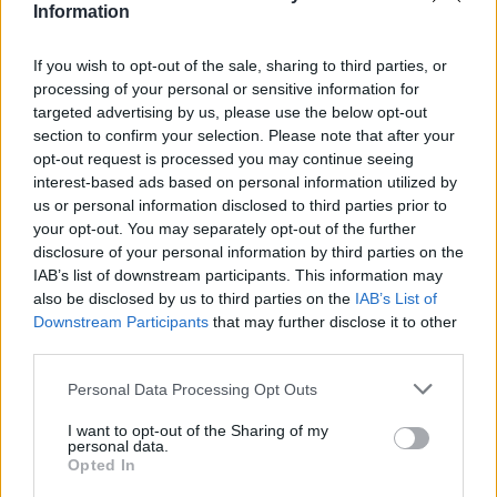
Information
2025. szeptember 9. kedd, 14:34
Kész változtatni elvei alkalmazásán a McLaren
If you wish to opt-out of the sale, sharing to third parties, or
processing of your personal or sensitive information for
targeted advertising by us, please use the below opt-out
section to confirm your selection. Please note that after your
opt-out request is processed you may continue seeing
interest-based ads based on personal information utilized by
us or personal information disclosed to third parties prior to
your opt-out. You may separately opt-out of the further
disclosure of your personal information by third parties on the
IAB’s list of downstream participants. This information may
also be disclosed by us to third parties on the
IAB’s List of
Downstream Participants
that may further disclose it to other
third parties.
Áttekintik a monzai esetet, és ha úgy érzik szükségesnek, akkor
Please note that this website/app uses one or more Google
Personal Data Processing Opt Outs
módosítanak a versenyzési elveiken – de egyelőre úgy érzik, az
services and may gather and store information including but
olaszországi helycserével jól döntöttek.
not limited to your visit or usage behaviour. You may click to
I want to opt-out of the Sharing of my
personal data.
grant or deny consent to Google and its third-party tags to
részletek
Opted In
use your data for below specified purposes in below Google