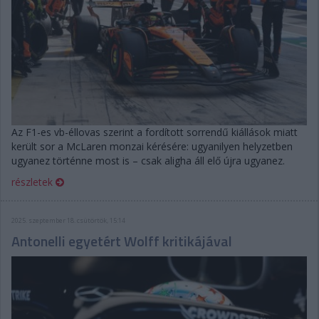
Az F1-es vb-éllovas szerint a fordított sorrendű kiállások miatt
került sor a McLaren monzai kérésére: ugyanilyen helyzetben
ugyanez történne most is – csak aligha áll elő újra ugyanez.
részletek
2025. szeptember 18. csütörtök, 15:14
Antonelli egyetért Wolff kritikájával