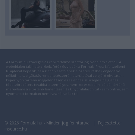
A Formula.hu szöveges és képi tartalma szerzői jogi védelem alatt áll. A
weboldalon található cikkek, fotók és videók a Formula Press Kft. szellemi
tulajdonát képezik, és a kiadó vezetőjének előzetes írásbeli engedélye
nélkül – a szolgáltatás rendeltetésszerű használatával velejáró olvasáson,
képernyőn történő megjelenítésen és az ehhez szükséges ideiglenes
többszörözésen, továbbá a személyes, nem-kereskedelmi célból történő
merevlemezre történő lementésen és kinyomtatáson túl - sem online, sem
nyomtatott formában nem használhatóak fel.
© 2026 Formula.hu - Minden jog fenntartva! | Fejlesztette:
insource.hu