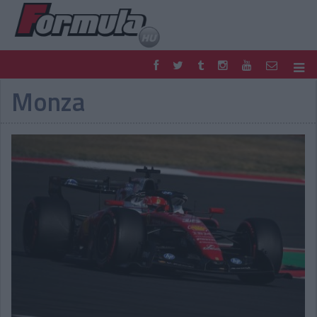
Monza
F1
PARC FERMÉ
FORMULA
MOTOR
NEMZETKÖZI
HAZAI
RETRO
EGYÉB
PODCAST
SHOP
LIVE
TIPPJÁTÉK
DIGITÁLIS MAGAZIN
PONTÁLLÁSOK
VERSENYNAPTÁRAK