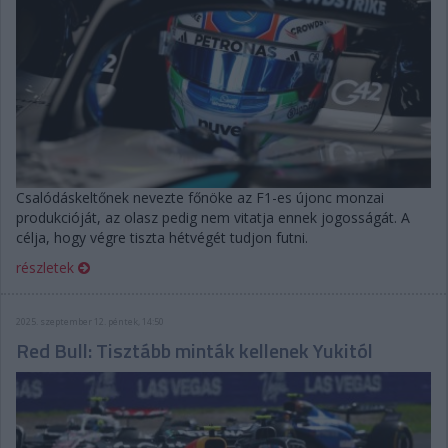
Csalódáskeltőnek nevezte főnöke az F1-es újonc monzai
produkcióját, az olasz pedig nem vitatja ennek jogosságát. A
célja, hogy végre tiszta hétvégét tudjon futni.
részletek
2025. szeptember 12. péntek, 14:50
Red Bull: Tisztább minták kellenek Yukitól