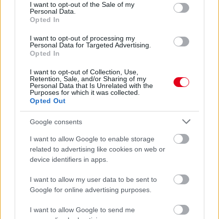
consent section.
I want to opt-out of the Sale of my
Personal Data.
előző hírek
következő hírek
Opted In
I want to opt-out of processing my
Personal Data for Targeted Advertising.
Hallgasd meg a Formula Podcast
Opted In
legfrissebb adását!
I want to opt-out of Collection, Use,
Retention, Sale, and/or Sharing of my
Personal Data that Is Unrelated with the
Purposes for which it was collected.
Opted Out
Kövess minket a Facebookon
Google consents
I want to allow Google to enable storage
related to advertising like cookies on web or
device identifiers in apps.
Parc Fermé
I want to allow my user data to be sent to
Google for online advertising purposes.
8 perce
I want to allow Google to send me
MotoGP: Bezzecchi közel egy másodpercet javított a