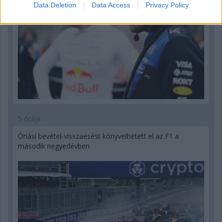
Data Deletion
Data Access
Privacy Policy
5 órája
Óriási bevétel-visszaesést könyvelhetett el az F1 a
második negyedévben