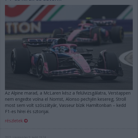
Az Alpine marad, a McLaren kész a felülvizsgálatra, Verstappen
nem engedte volna el Norrist, Alonso pechjén kesereg, Stroll
most sem volt szószátyár, Vasseur bízik Hamiltonban – kedd
F1-es hírei és sztorijai.
részletek
2025. szeptember 9. kedd, 19:24