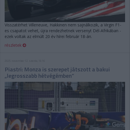
Visszatérhet Villeneuve, Hakkinen nem sajnálkozik, a Virgin F1-
es csapatot vehet, újra rendezhetnek versenyt Dél-Afrikában -
ezek voltak az elmúlt 20 év hírei február 18-án.
részletek
2025. november 12. szerda, 16:16
Piastri: Monza is szerepet játszott a bakui
„legrosszabb hétvégémben”