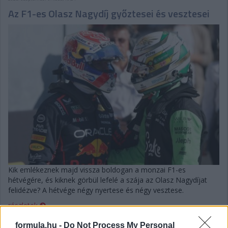
Az F1-es Olasz Nagydíj győztesei és vesztesei
Kik emlékeznek majd vissza boldogan a monzai F1-es
hétvégére, és kiknek görbül lefelé a szája az Olasz Nagydíjat
felidézve? A hétvége négy nyertese és négy vesztese.
részletek
formula.hu -
Do Not Process My Personal