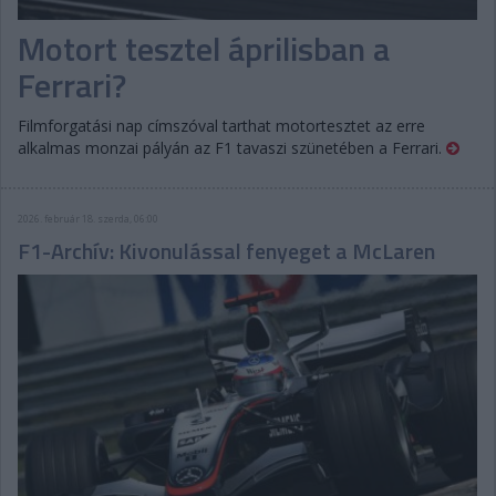
Motort tesztel áprilisban a
Ferrari?
Filmforgatási nap címszóval tarthat motortesztet az erre
alkalmas monzai pályán az F1 tavaszi szünetében a Ferrari.
2026. február 18. szerda, 06:00
F1-Archív: Kivonulással fenyeget a McLaren