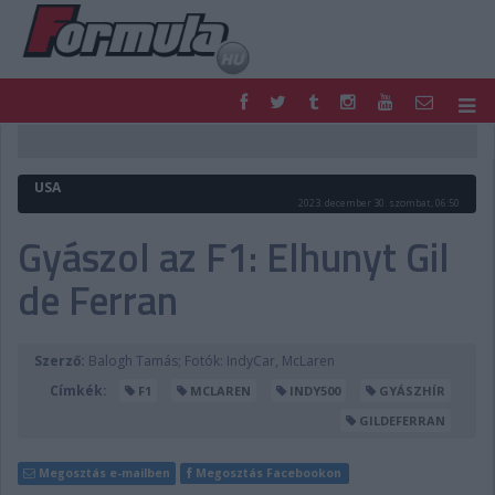
F1
PARC FERMÉ
FORMULA
MOTOR
USA
NEMZETKÖZI
HAZAI
2023. december 30. szombat, 06:50
RETRO
EGYÉB
Gyászol az F1: Elhunyt Gil
PODCAST
SHOP
de Ferran
LIVE
TIPPJÁTÉK
DIGITÁLIS MAGAZIN
PONTÁLLÁSOK
VERSENYNAPTÁRAK
Szerző:
Balogh Tamás; Fotók: IndyCar, McLaren
Címkék:
F1
MCLAREN
INDY500
GYÁSZHÍR
GILDEFERRAN
Megosztás e-mailben
Megosztás Facebookon