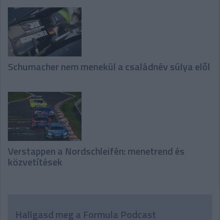
Schumacher nem menekül a családnév súlya elől
Verstappen a Nordschleifén: menetrend és
közvetítések
Hallgasd meg a Formula Podcast