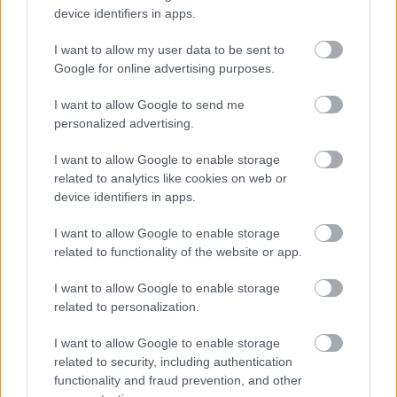
1 napja
device identifiers in apps.
Megvan, mikor kezdődik az F1-es Bahreini Nagydíj
I want to allow my user data to be sent to
Malajziában
Google for online advertising purposes.
I want to allow Google to send me
personalized advertising.
I want to allow Google to enable storage
related to analytics like cookies on web or
device identifiers in apps.
I want to allow Google to enable storage
related to functionality of the website or app.
I want to allow Google to enable storage
related to personalization.
I want to allow Google to enable storage
2 napja
related to security, including authentication
Ilyen lehet a jövő F1-es szabályrendszere Domenicali
functionality and fraud prevention, and other
szerint