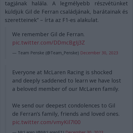
tagjának halála. A legmélyebb részvétünket
küldjük Gil de Ferran családjának, barátainak és
szeretteinek” – írta az F1-es alakulat.
We remember Gil de Ferran.
pic.twitter.com/DDmcBgIj3Z
— Team Penske (@Team_Penske)
December 30, 2023
Everyone at McLaren Racing is shocked
and deeply saddened to learn we have lost
a beloved member of our McLaren family.
We send our deepest condolences to Gil
de Ferran’s family, friends and loved ones.
pic.twitter.com/vmyKil7I00
— McLaren (@McLarenF1)
December 30, 2023