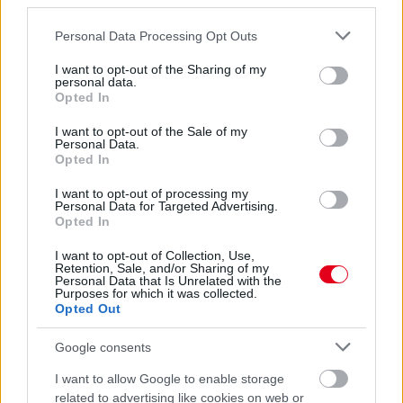
third parties.
Please note that this website/app uses one or more Google
Personal Data Processing Opt Outs
services and may gather and store information including but
not limited to your visit or usage behaviour. You may click to
I want to opt-out of the Sharing of my
1 napja
personal data.
grant or deny consent to Google and its third-party tags to
Opted In
Hakkinen megtartaná a Norris-Piastri párost a
use your data for below specified purposes in below Google
McLarennél, nem borítaná fel Verstappenért
consent section.
I want to opt-out of the Sale of my
Personal Data.
Opted In
I want to opt-out of processing my
Personal Data for Targeted Advertising.
Opted In
I want to opt-out of Collection, Use,
Retention, Sale, and/or Sharing of my
Personal Data that Is Unrelated with the
Purposes for which it was collected.
Opted Out
Google consents
I want to allow Google to enable storage
related to advertising like cookies on web or