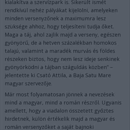
kialakítva a szervízpark is. Sikerült ismét
rendkívül nehéz pályákat kijelölni, amelyeken
minden versenyzőnek a maximumra lesz
szüksége ahhoz, hogy teljesíteni tudja őket.
Maga a táj, ahol zajlik majd a verseny, egészen
gyönyörű, de a hetven százalékban homokos
talajú, valamint a maradék murvás és földes
részeken biztos, hogy nem lesz ideje senkinek
gyönyörködni a tájban száguldás közben” –
jelentette ki Csató Attila, a Baja Satu Mare
magyar szervezője.
Már most folyamatosan jönnek a nevezések
mind a magyar, mind a román részről. Ugyanis
amellett, hogy a viadalon összetett győztes
hirdetnek, külön értékelik majd a magyar és
román versenyzőket a saját bajnoki