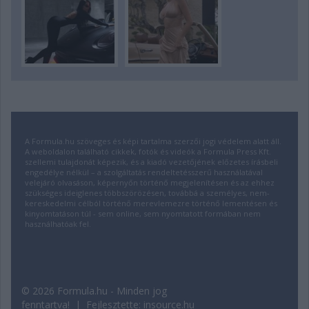
A Formula.hu szöveges és képi tartalma szerzői jogi védelem alatt áll.
A weboldalon található cikkek, fotók és videók a Formula Press Kft.
szellemi tulajdonát képezik, és a kiadó vezetőjének előzetes írásbeli
engedélye nélkül – a szolgáltatás rendeltetésszerű használatával
velejáró olvasáson, képernyőn történő megjelenítésen és az ehhez
szükséges ideiglenes többszörözésen, továbbá a személyes, nem-
kereskedelmi célból történő merevlemezre történő lementésen és
kinyomtatáson túl - sem online, sem nyomtatott formában nem
használhatóak fel.
© 2026 Formula.hu - Minden jog
fenntartva! | Fejlesztette:
insource.hu