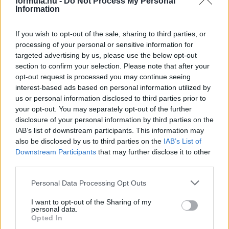
formula.hu -
Do Not Process My Personal
Information
If you wish to opt-out of the sale, sharing to third parties, or
Kövess minket a Facebookon
processing of your personal or sensitive information for
targeted advertising by us, please use the below opt-out
section to confirm your selection. Please note that after your
opt-out request is processed you may continue seeing
interest-based ads based on personal information utilized by
us or personal information disclosed to third parties prior to
Parc Fermé
your opt-out. You may separately opt-out of the further
disclosure of your personal information by third parties on the
2 órája
IAB’s list of downstream participants. This information may
also be disclosed by us to third parties on the
IAB’s List of
Óriási bevétel-visszaesést könyvelhetett el az F1 a
Downstream Participants
that may further disclose it to other
második negyedévben
third parties.
Please note that this website/app uses one or more Google
Personal Data Processing Opt Outs
services and may gather and store information including but
not limited to your visit or usage behaviour. You may click to
I want to opt-out of the Sharing of my
personal data.
grant or deny consent to Google and its third-party tags to
Opted In
use your data for below specified purposes in below Google