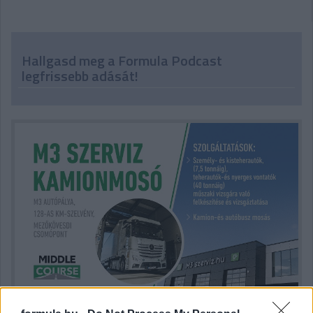
Hallgasd meg a Formula Podcast
legfrissebb adását!