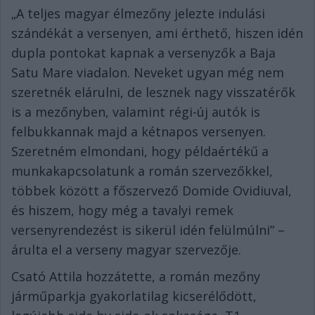
„A teljes magyar élmezőny jelezte indulási
szándékát a versenyen, ami érthető, hiszen idén
dupla pontokat kapnak a versenyzők a Baja
Satu Mare viadalon. Neveket ugyan még nem
szeretnék elárulni, de lesznek nagy visszatérők
is a mezőnyben, valamint régi-új autók is
felbukkannak majd a kétnapos versenyen.
Szeretném elmondani, hogy példaértékű a
munkakapcsolatunk a román szervezőkkel,
többek között a főszervező Domide Ovidiuval,
és hiszem, hogy még a tavalyi remek
versenyrendezést is sikerül idén felülmúlni” –
árulta el a verseny magyar szervezője.
Csató Attila hozzátette, a román mezőny
járműparkja gyakorlatilag kicserélődött,