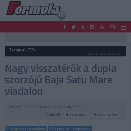
F1
PARC FERMÉ
FORMULA
MOTOR
Tereprali (TR)
NEMZETKÖZI
HAZAI
2022. május 30. hétfő, 15:00
RETRO
EGYÉB
Nagy visszatérők a dupla
PODCAST
SHOP
szorzójú Baja Satu Mare
LIVE
TIPPJÁTÉK
DIGITÁLIS MAGAZIN
PONTÁLLÁSOK
viadalon
VERSENYNAPTÁRAK
Szerző:
B. Molnár László; Fotó: Pataky Péter
Címkék:
TEREPRALI
KÖZLEMÉNY
Megosztás e-mailben
Megosztás Facebookon