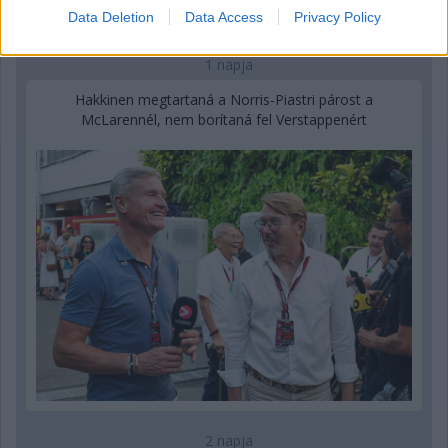
Data Deletion
Data Access
Privacy Policy
1 napja
Hakkinen megtartaná a Norris-Piastri párost a
McLarennél, nem borítaná fel Verstappenért
2 napja