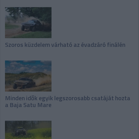
Szoros küzdelem várható az évadzáró finálén
Minden idők egyik legszorosabb csatáját hozta
a Baja Satu Mare