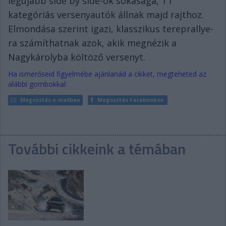
legújabb side by side-ok sokasága, T1
kategóriás versenyautók állnak majd rajthoz.
Elmondása szerint igazi, klasszikus tereprallye-
ra számíthatnak azok, akik megnézik a
Nagykárolyba költöző versenyt.
Ha ismerőseid figyelmébe ajánlanád a cikket, megteheted az
alábbi gombokkal:
Megosztás e-mailben
Megosztás Facebookon
További cikkeink a témában