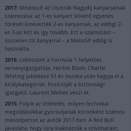
2017:
Módosult az Osztrák Nagydíj kanyarjainak
számozása: az 1-es kanyart követő egyenes
törését kinevezték 2-es kanyarnak, az eddigi 2-
es 3-as lett és így tovább. Ezt a számozást –
összesen tíz kanyarral – a MotoGP eddig is
használta.
2016:
Leköszönt a Formula-1 helyettes
versenyigazgatója, Herbie Blash. Charlie
Whiting jobbkeze 51 év munka után hagyja el a
királykategóriát. Pozícióját a biztonsági
igazgató, Laurent Mekies veszi át.
2015:
Folyik az ötletelés, milyen technikai
megoldásokkal gyorsuljanak körönként számos
másodpercet az autók 2017-ben. A Red Bull
javaslata, hogy újra kiaknázzák a szívóhatást,