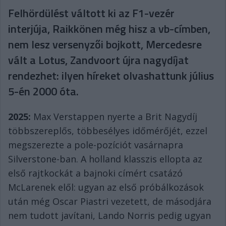
Felhördülést váltott ki az F1-vezér
interjúja, Raikkönen még hisz a vb-címben,
nem lesz versenyzői bojkott, Mercedesre
vált a Lotus, Zandvoort újra nagydíjat
rendezhet: ilyen híreket olvashattunk július
5-én 2000 óta.
2025:
Max Verstappen nyerte a Brit Nagydíj
többszereplős, többesélyes időmérőjét, ezzel
megszerezte a pole-pozíciót vasárnapra
Silverstone-ban. A holland klasszis ellopta az
első rajtkockát a bajnoki címért csatázó
McLarenek elől: ugyan az első próbálkozások
után még Oscar Piastri vezetett, de másodjára
nem tudott javítani, Lando Norris pedig ugyan