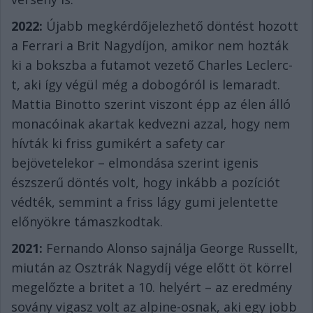
2022:
Újabb megkérdőjelezhető döntést hozott
a Ferrari a Brit Nagydíjon, amikor nem hozták
ki a bokszba a futamot vezető Charles Leclerc-
t, aki így végül még a dobogóról is lemaradt.
Mattia Binotto szerint viszont épp az élen álló
monacóinak akartak kedvezni azzal, hogy nem
hívták ki friss gumikért a safety car
bejövetelekor – elmondása szerint igenis
észszerű döntés volt, hogy inkább a pozíciót
védték, semmint a friss lágy gumi jelentette
előnyökre támaszkodtak.
2021:
Fernando Alonso sajnálja George Russellt,
miután az Osztrák Nagydíj vége előtt öt körrel
megelőzte a britet a 10. helyért – az eredmény
sovány vigasz volt az alpine-osnak, aki egy jobb