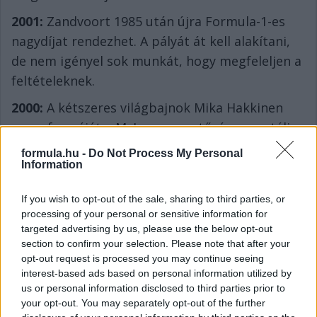
2001:
Zandvoort 1985 után újra Formula-1-es
nagydíjat rendezhet. A pályát át kell alakítani,
de nem igényel sok munkát, hogy megfeleljen a
feltételeknek.
2000:
A kétszeres világbajnok Mika Hakkinen
rossz formáját a McLaren vezetősége mentális
fáradtságnak tulajdonítja, ezért Ron Dennis
formula.hu -
Do Not Process My Personal
Information
felmentette a teszteléstől, és pihenőre küldte
finn versenyzőjét.
If you wish to opt-out of the sale, sharing to third parties, or
Ha ismerőseid figyelmébe ajánlanád a cikket, megteheted az
processing of your personal or sensitive information for
alábbi gombokkal:
targeted advertising by us, please use the below opt-out
section to confirm your selection. Please note that after your
Megosztás e-mailben
Megosztás Facebookon
opt-out request is processed you may continue seeing
interest-based ads based on personal information utilized by
us or personal information disclosed to third parties prior to
your opt-out. You may separately opt-out of the further
További cikkeink a témában