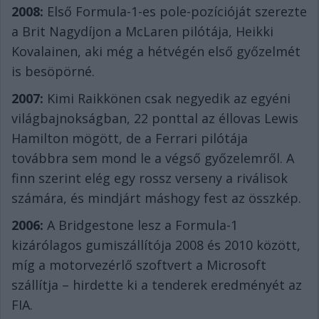
2008:
Első Formula-1-es pole-pozícióját szerezte
a Brit Nagydíjon a McLaren pilótája, Heikki
Kovalainen, aki még a hétvégén első győzelmét
is besöpörné.
2007:
Kimi Raikkönen csak negyedik az egyéni
világbajnokságban, 22 ponttal az éllovas Lewis
Hamilton mögött, de a Ferrari pilótája
továbbra sem mond le a végső győzelemről. A
finn szerint elég egy rossz verseny a riválisok
számára, és mindjárt máshogy fest az összkép.
2006:
A Bridgestone lesz a Formula-1
kizárólagos gumiszállítója 2008 és 2010 között,
míg a motorvezérlő szoftvert a Microsoft
szállítja – hirdette ki a tenderek eredményét az
FIA.