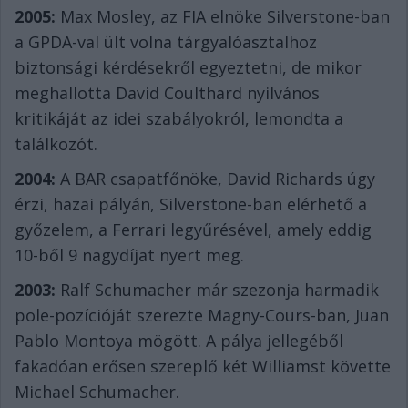
2005:
Max Mosley, az FIA elnöke Silverstone-ban
a GPDA-val ült volna tárgyalóasztalhoz
biztonsági kérdésekről egyeztetni, de mikor
meghallotta David Coulthard nyilvános
kritikáját az idei szabályokról, lemondta a
találkozót.
2004:
A BAR csapatfőnöke, David Richards úgy
érzi, hazai pályán, Silverstone-ban elérhető a
győzelem, a Ferrari legyűrésével, amely eddig
10-ből 9 nagydíjat nyert meg.
2003:
Ralf Schumacher már szezonja harmadik
pole-pozícióját szerezte Magny-Cours-ban, Juan
Pablo Montoya mögött. A pálya jellegéből
fakadóan erősen szereplő két Williamst követte
Michael Schumacher.