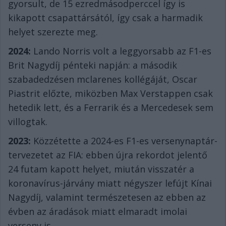
gyorsult, de 15 ezredmásodperccel így is
kikapott csapattársától, így csak a harmadik
helyet szerezte meg.
2024:
Lando Norris volt a leggyorsabb az F1-es
Brit Nagydíj pénteki napján: a második
szabadedzésen mclarenes kollégáját, Oscar
Piastrit előzte, miközben Max Verstappen csak
hetedik lett, és a Ferrarik és a Mercedesek sem
villogtak.
2023:
Közzétette a 2024-es F1-es versenynaptár-
tervezetet az FIA: ebben újra rekordot jelentő
24 futam kapott helyet, miután visszatér a
koronavírus-járvány miatt négyszer lefújt Kínai
Nagydíj, valamint természetesen az ebben az
évben az áradások miatt elmaradt imolai
verseny is.