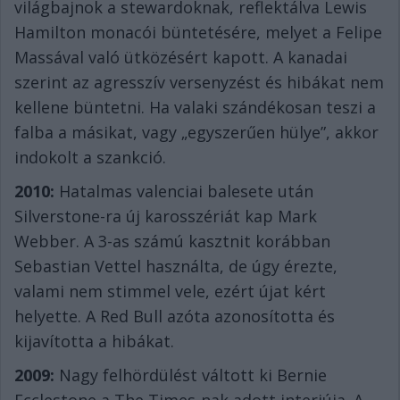
világbajnok a stewardoknak, reflektálva Lewis
Hamilton monacói büntetésére, melyet a Felipe
Massával való ütközésért kapott. A kanadai
szerint az agresszív versenyzést és hibákat nem
kellene büntetni. Ha valaki szándékosan teszi a
falba a másikat, vagy „egyszerűen hülye”, akkor
indokolt a szankció.
2010:
Hatalmas valenciai balesete után
Silverstone-ra új karosszériát kap Mark
Webber. A 3-as számú kasztnit korábban
Sebastian Vettel használta, de úgy érezte,
valami nem stimmel vele, ezért újat kért
helyette. A Red Bull azóta azonosította és
kijavította a hibákat.
2009:
Nagy felhördülést váltott ki Bernie