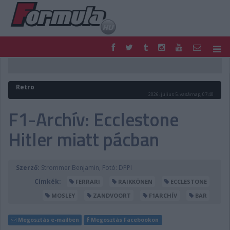
F1
PARC FERMÉ
FORMULA
MOTOR
Retro
NEMZETKÖZI
HAZAI
2026. július 5. vasárnap, 07:40
RETRO
EGYÉB
F1-Archív: Ecclestone
PODCAST
SHOP
Hitler miatt pácban
LIVE
TIPPJÁTÉK
DIGITÁLIS MAGAZIN
PONTÁLLÁSOK
VERSENYNAPTÁRAK
Szerző:
Strommer Benjamin, Fotó: DPPI
Címkék:
FERRARI
RAIKKÖNEN
ECCLESTONE
MOSLEY
ZANDVOORT
F1ARCHÍV
BAR
Megosztás e-mailben
Megosztás Facebookon