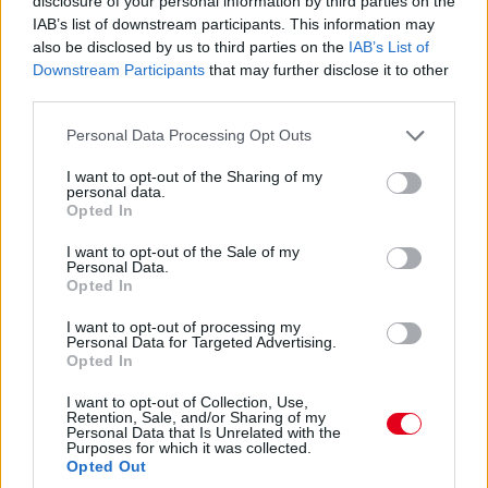
disclosure of your personal information by third parties on the
IAB’s list of downstream participants. This information may
also be disclosed by us to third parties on the
IAB’s List of
Downstream Participants
that may further disclose it to other
third parties.
Please note that this website/app uses one or more Google
Personal Data Processing Opt Outs
services and may gather and store information including but
F1-Archív: Schumacher megbánta a
not limited to your visit or usage behaviour. You may click to
I want to opt-out of the Sharing of my
visszavonulást
personal data.
grant or deny consent to Google and its third-party tags to
Opted In
use your data for below specified purposes in below Google
consent section.
I want to opt-out of the Sale of my
Personal Data.
Opted In
I want to opt-out of processing my
Personal Data for Targeted Advertising.
Opted In
F1-Archív: Schumacher túl agresszív
I want to opt-out of Collection, Use,
Retention, Sale, and/or Sharing of my
Personal Data that Is Unrelated with the
Purposes for which it was collected.
Opted Out