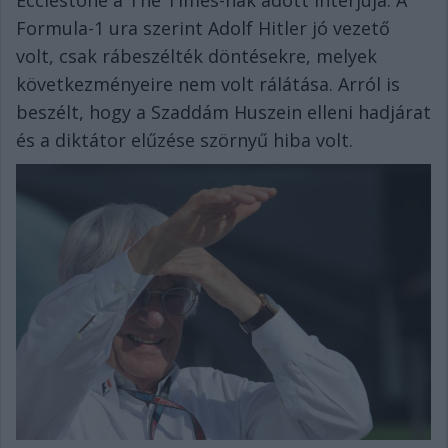
Ecclestone a The Times-nak adott interjúja. A
Formula-1 ura szerint Adolf Hitler jó vezető
volt, csak rábeszélték döntésekre, melyek
következményeire nem volt rálátása. Arról is
beszélt, hogy a Szaddám Huszein elleni hadjárat
és a diktátor elűzése szörnyű hiba volt.