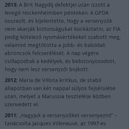
2013:
A Brit Nagydíj defektjei után izzott a
levegő Hockenheimben pénteken. A GPDA
összeült, és kijelentette, hogy a versenyzők
nem akarják biztonságukat kockáztatni, az FIA
pedig kötelező nyomásértékeket szabott meg,
valamint megtiltotta a jobb- és baloldali
abroncsok felcserélését. A nap végére
csillapodtak a kedélyek, és bebizonyosodott,
hogy nem lesz versenyzői bojkott.
2012:
Maria de Villota kritkus, de stabil
állapotban van két nappal súlyos fejsérülése
után, melyet a Marussia tesztelése közben
szenvedett el.
2011:
„Hagyjuk a versenyzőket versenyezni!” –
tanácsolta Jacques Villeneuve, az 1997-es