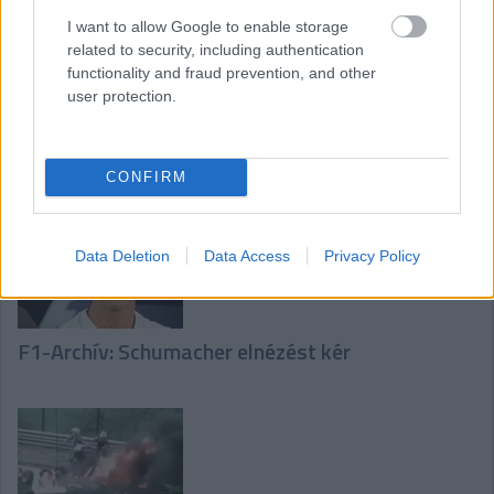
I want to allow Google to enable storage
related to security, including authentication
functionality and fraud prevention, and other
user protection.
Retro – Isuzu-motort teszteltek az F1-ben
CONFIRM
Data Deletion
Data Access
Privacy Policy
F1-Archív: Schumacher elnézést kér