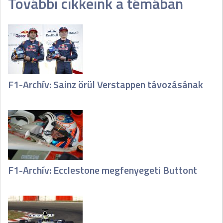
További cikkeink a témában
F1-Archív: Sainz örül Verstappen távozásának
F1-Archív: Ecclestone megfenyegeti Buttont