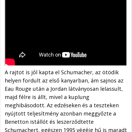
A rajtot is jól kapta el Schumacher, az ötödik
helyen fordult az első kanyarban, ám sajnos az
Eau Rouge után a Jordan látványosan lelassult,
majd félre is állt, mivel a kuplung
meghibásodott. Az edzéseken és a teszteken
nyújtott teljesítmény azonban meggyőzte a
Benetton istállót és leszerződtette
Schumachert, egészen 1995 végéig hű is maradt