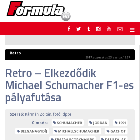
F1
PARC FERMÉ
FORMULA
MOTOR
Retro
NEMZETKÖZI
HAZAI
2017. augusztus 23. szerda, 16:27
RETRO
EGYÉB
Retro – Elkezdődik
PODCAST
SHOP
Michael Schumacher F1-es
LIVE
TIPPJÁTÉK
DIGITÁLIS MAGAZIN
PONTÁLLÁSOK
pályafutása
VERSENYNAPTÁRAK
Szerző:
Kármán Zoltán, fotó: dppi
Címkék:
SCHUMACHER
JORDAN
1991
BELGANAGYDÍJ
MICHAELSCHUMACHER
GACHOT
SPAFRANCORCHAMPS
DEBÜTÁLÁS