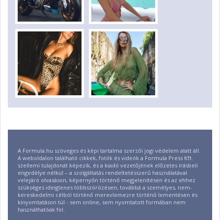
A Formula.hu szöveges és képi tartalma szerzői jogi védelem alatt áll.
A weboldalon található cikkek, fotók és videók a Formula Press Kft.
szellemi tulajdonát képezik, és a kiadó vezetőjének előzetes írásbeli
engedélye nélkül – a szolgáltatás rendeltetésszerű használatával
velejáró olvasáson, képernyőn történő megjelenítésen és az ehhez
szükséges ideiglenes többszörözésen, továbbá a személyes, nem-
kereskedelmi célból történő merevlemezre történő lementésen és
kinyomtatáson túl - sem online, sem nyomtatott formában nem
használhatóak fel.