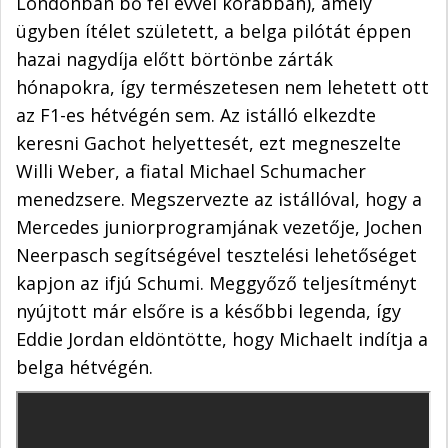
Londonban bő fél évvel korábban), amely
ügyben ítélet született, a belga pilótát éppen
hazai nagydíja előtt börtönbe zárták
hónapokra, így természetesen nem lehetett ott
az F1-es hétvégén sem. Az istálló elkezdte
keresni Gachot helyettesét, ezt megneszelte
Willi Weber, a fiatal Michael Schumacher
menedzsere. Megszervezte az istállóval, hogy a
Mercedes juniorprogramjának vezetője, Jochen
Neerpasch segítségével tesztelési lehetőséget
kapjon az ifjú Schumi. Meggyőző teljesítményt
nyújtott már elsőre is a későbbi legenda, így
Eddie Jordan eldöntötte, hogy Michaelt indítja a
belga hétvégén.