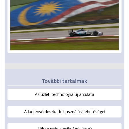
További tartalmak
Az üzleti technológia új arculata
A lucfenyő deszka felhasználási lehetőségei
Miben más a nyíltvégű lízing?