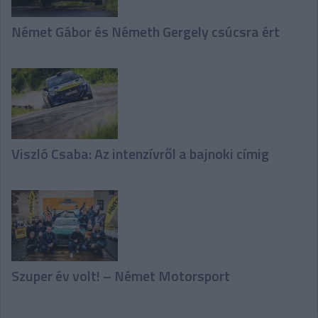
Német Gábor és Németh Gergely csúcsra ért
Viszló Csaba: Az intenzívről a bajnoki címig
Szuper év volt! – Német Motorsport