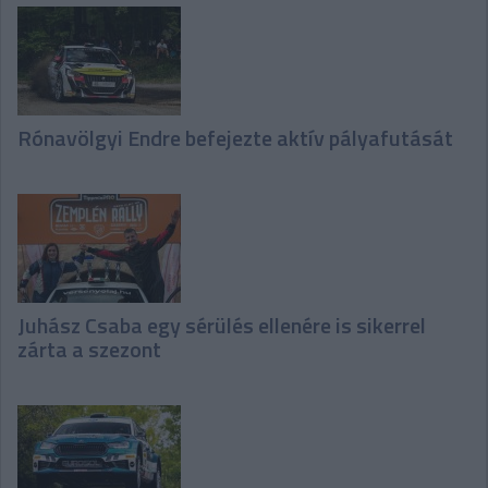
Rónavölgyi Endre befejezte aktív pályafutását
Juhász Csaba egy sérülés ellenére is sikerrel
zárta a szezont