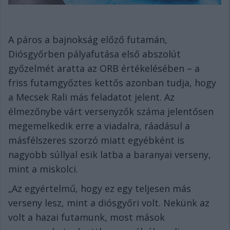
A páros a bajnokság előző futamán,
Diósgyőrben pályafutása első abszolút
győzelmét aratta az ORB értékelésében – a
friss futamgyőztes kettős azonban tudja, hogy
a Mecsek Rali más feladatot jelent. Az
élmezőnybe várt versenyzők száma jelentősen
megemelkedik erre a viadalra, ráadásul a
másfélszeres szorzó miatt egyébként is
nagyobb súllyal esik latba a baranyai verseny,
mint a miskolci.
„Az egyértelmű, hogy ez egy teljesen más
verseny lesz, mint a diósgyőri volt. Nekünk az
volt a hazai futamunk, most mások