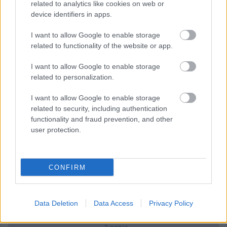
related to analytics like cookies on web or
device identifiers in apps.
I want to allow Google to enable storage
1 napja
related to functionality of the website or app.
Megvan, mikor kezdődik az F1-es Bahreini Nagydíj
Malajziában
I want to allow Google to enable storage
related to personalization.
I want to allow Google to enable storage
related to security, including authentication
functionality and fraud prevention, and other
user protection.
CONFIRM
Data Deletion
Data Access
Privacy Policy