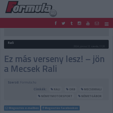
F1
PARC FERMÉ
FORMULA
MOTOR
Rali
NEMZETKÖZI
HAZAI
2024. június 12. szerda, 11:20
RETRO
EGYÉB
Ez más verseny lesz! – jön
PODCAST
SHOP
a Mecsek Rali
LIVE
TIPPJÁTÉK
DIGITÁLIS MAGAZIN
PONTÁLLÁSOK
VERSENYNAPTÁRAK
Szerző:
Formula.hu
Címkék:
RALI
ORB
MECSEKRALI
NÉMETMOTORSPORT
NÉMETGÁBOR
Megosztás e-mailben
Megosztás Facebookon