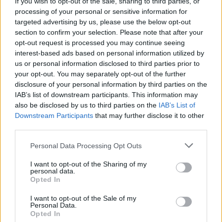
If you wish to opt-out of the sale, sharing to third parties, or
processing of your personal or sensitive information for
Kövess minket a Facebookon
targeted advertising by us, please use the below opt-out
section to confirm your selection. Please note that after your
opt-out request is processed you may continue seeing
interest-based ads based on personal information utilized by
us or personal information disclosed to third parties prior to
your opt-out. You may separately opt-out of the further
disclosure of your personal information by third parties on the
Parc Fermé
IAB’s list of downstream participants. This information may
also be disclosed by us to third parties on the
IAB’s List of
10 órája
Downstream Participants
that may further disclose it to other
Montoya szerint Antonelli kedvessége sem segít
third parties.
Russellen
Please note that this website/app uses one or more Google
Personal Data Processing Opt Outs
services and may gather and store information including but
not limited to your visit or usage behaviour. You may click to
I want to opt-out of the Sharing of my
personal data.
grant or deny consent to Google and its third-party tags to
Opted In
use your data for below specified purposes in below Google
consent section.
I want to opt-out of the Sale of my
Personal Data.
Opted In