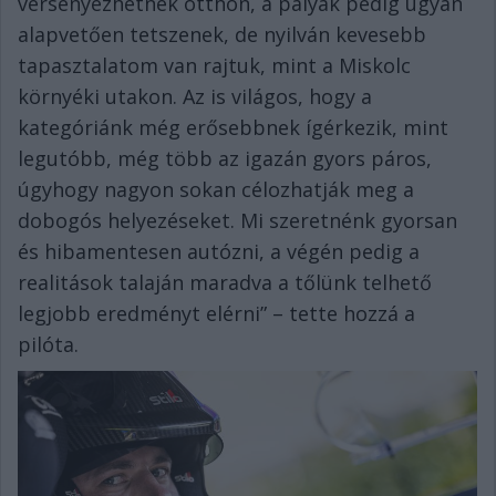
versenyezhetnek otthon, a pályák pedig ugyan
alapvetően tetszenek, de nyilván kevesebb
tapasztalatom van rajtuk, mint a Miskolc
környéki utakon. Az is világos, hogy a
kategóriánk még erősebbnek ígérkezik, mint
legutóbb, még több az igazán gyors páros,
úgyhogy nagyon sokan célozhatják meg a
dobogós helyezéseket. Mi szeretnénk gyorsan
és hibamentesen autózni, a végén pedig a
realitások talaján maradva a tőlünk telhető
legjobb eredményt elérni” – tette hozzá a
pilóta.