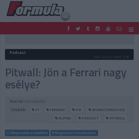
F1
PARC FERMÉ
FORMULA
MOTOR
Podcast
NEMZETKÖZI
HAZAI
2026. június 1. hétfő, 17:30
RETRO
EGYÉB
Pitwall: Jön a Ferrari nagy
PODCAST
SHOP
esélye?
LIVE
TIPPJÁTÉK
DIGITÁLIS MAGAZIN
PONTÁLLÁSOK
VERSENYNAPTÁRAK
Szerző:
Formula.hu
Címkék:
F1
FERRARI
FIA
MONACÓINAGYDÍJ
ALPINE
PODCAST
PITWALL
Megosztás e-mailben
Megosztás Facebookon