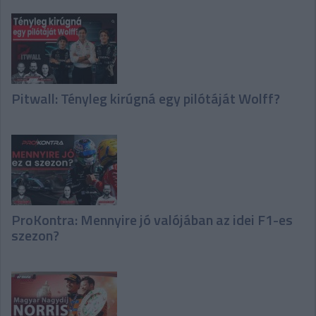
Pitwall: Tényleg kirúgná egy pilótáját Wolff?
ProKontra: Mennyire jó valójában az idei F1-es
szezon?