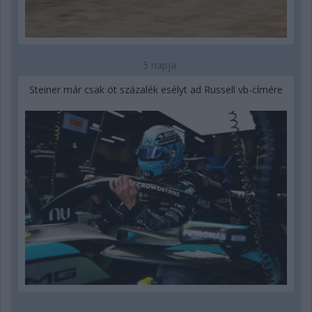
5 napja
Steiner már csak öt százalék esélyt ad Russell vb-címére