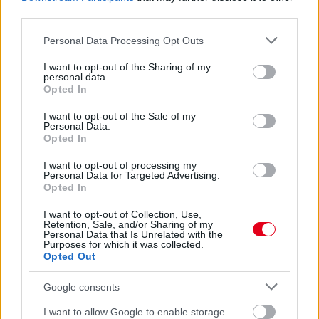
Ilyen lehet a jövő F1-es szabályrendszere Domenicali
third parties.
szerint
Please note that this website/app uses one or more Google
Personal Data Processing Opt Outs
services and may gather and store information including but
not limited to your visit or usage behaviour. You may click to
I want to opt-out of the Sharing of my
personal data.
grant or deny consent to Google and its third-party tags to
Opted In
use your data for below specified purposes in below Google
consent section.
I want to opt-out of the Sale of my
Personal Data.
Opted In
I want to opt-out of processing my
Personal Data for Targeted Advertising.
Opted In
I want to opt-out of Collection, Use,
Retention, Sale, and/or Sharing of my
Personal Data that Is Unrelated with the
Purposes for which it was collected.
2 napja
Opted Out
Újabb korábbi F2-es bajnok folytatja a Formula-E-ben
Google consents
I want to allow Google to enable storage