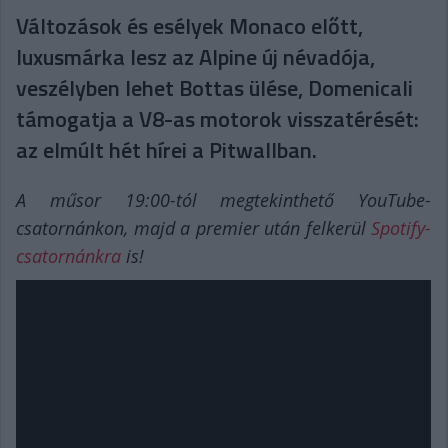
Változások és esélyek Monaco előtt,
luxusmárka lesz az Alpine új névadója,
veszélyben lehet Bottas ülése, Domenicali
támogatja a V8-as motorok visszatérését:
az elmúlt hét hírei a Pitwallban.
A műsor 19:00-tól megtekinthető YouTube-
csatornánkon, majd a premier után felkerül
Spotify-
csatornánkra
is!