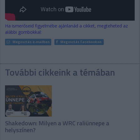
Ha ismerőseid figyelmébe ajánlanád a cikket, megteheted az
alábbi gombokkal:
Megosztás e-mailben
Megosztás Facebookon
További cikkeink a témában
Shakedown: Milyen a WRC raliünnepe a
helyszínen?