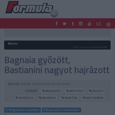
F1
PARC FERMÉ
FORMULA
MOTOR
Motor
NEMZETKÖZI
HAZAI
2024. június 2. vasárnap, 14:48
RETRO
EGYÉB
Bagnaia győzött,
PODCAST
SHOP
Bastianini nagyot hajrázott
LIVE
TIPPJÁTÉK
DIGITÁLIS MAGAZIN
PONTÁLLÁSOK
VERSENYNAPTÁRAK
Szerző:
Balogh Tamás; Fotó: Ducati Corse
Címkék:
MARQUEZ
MOTOGP
DUCATI
MUGELLO
BAGNAIA
MARTIN
BASTIANINI
Megosztás e-mailben
Megosztás Facebookon