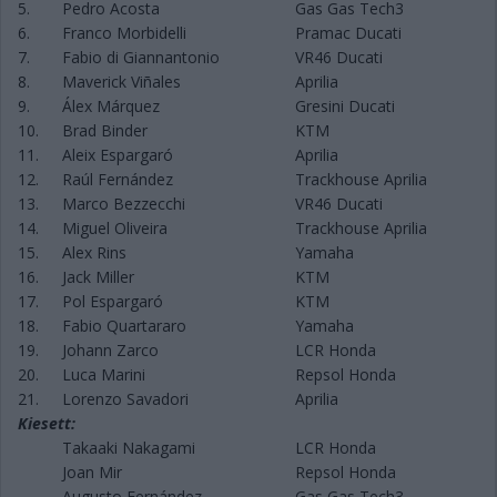
5.
Pedro Acosta
Gas Gas Tech3
6.
Franco Morbidelli
Pramac Ducati
7.
Fabio di Giannantonio
VR46 Ducati
8.
Maverick Viñales
Aprilia
9.
Álex Márquez
Gresini Ducati
10.
Brad Binder
KTM
11.
Aleix Espargaró
Aprilia
12.
Raúl Fernández
Trackhouse Aprilia
13.
Marco Bezzecchi
VR46 Ducati
14.
Miguel Oliveira
Trackhouse Aprilia
15.
Alex Rins
Yamaha
16.
Jack Miller
KTM
17.
Pol Espargaró
KTM
18.
Fabio Quartararo
Yamaha
19.
Johann Zarco
LCR Honda
20.
Luca Marini
Repsol Honda
21.
Lorenzo Savadori
Aprilia
Kiesett:
Takaaki Nakagami
LCR Honda
Joan Mir
Repsol Honda
Augusto Fernández
Gas Gas Tech3