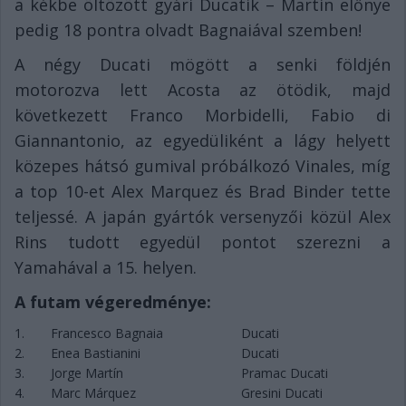
a kékbe öltözött gyári Ducatik – Martin előnye
pedig 18 pontra olvadt Bagnaiával szemben!
A négy Ducati mögött a senki földjén
motorozva lett Acosta az ötödik, majd
következett Franco Morbidelli, Fabio di
Giannantonio, az egyedüliként a lágy helyett
közepes hátsó gumival próbálkozó Vinales, míg
a top 10-et Alex Marquez és Brad Binder tette
teljessé. A japán gyártók versenyzői közül Alex
Rins tudott egyedül pontot szerezni a
Yamahával a 15. helyen.
A futam végeredménye:
1.
Francesco Bagnaia
Ducati
2.
Enea Bastianini
Ducati
3.
Jorge Martín
Pramac Ducati
4.
Marc Márquez
Gresini Ducati