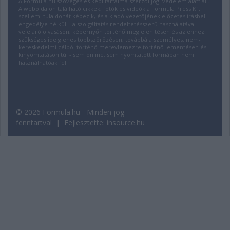
A Formula.hu szöveges és képi tartalma szerzői jogi védelem alatt áll.
A weboldalon található cikkek, fotók és videók a Formula Press Kft.
szellemi tulajdonát képezik, és a kiadó vezetőjének előzetes írásbeli
engedélye nélkül – a szolgáltatás rendeltetésszerű használatával
velejáró olvasáson, képernyőn történő megjelenítésen és az ehhez
szükséges ideiglenes többszörözésen, továbbá a személyes, nem-
kereskedelmi célból történő merevlemezre történő lementésen és
kinyomtatáson túl - sem online, sem nyomtatott formában nem
használhatóak fel.
© 2026 Formula.hu - Minden jog
fenntartva! | Fejlesztette:
insource.hu