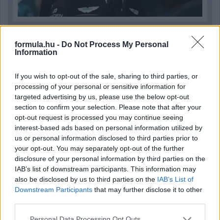
3 napja
formula.hu -
Do Not Process My Personal
Information
Lassuló fejlesztési ütemre számít a Red Bull
If you wish to opt-out of the sale, sharing to third parties, or
processing of your personal or sensitive information for
targeted advertising by us, please use the below opt-out
section to confirm your selection. Please note that after your
opt-out request is processed you may continue seeing
interest-based ads based on personal information utilized by
us or personal information disclosed to third parties prior to
your opt-out. You may separately opt-out of the further
disclosure of your personal information by third parties on the
IAB’s list of downstream participants. This information may
also be disclosed by us to third parties on the
IAB’s List of
Downstream Participants
that may further disclose it to other
third parties.
3 napja
Please note that this website/app uses one or more Google
Personal Data Processing Opt Outs