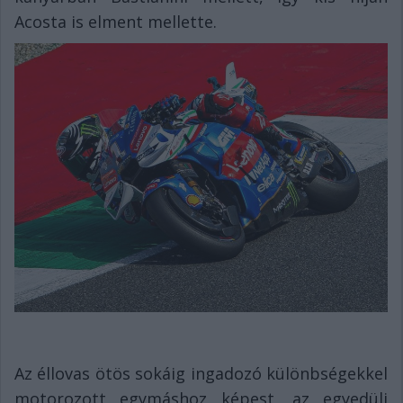
Acosta is elment mellette.
Az éllovas ötös sokáig ingadozó különbségekkel
motorozott egymáshoz képest, az egyedüli