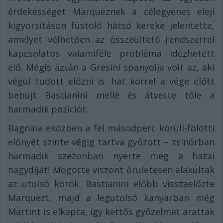
érdekességet Marqueznek a célegyenes eleji
kigyorsításon füstölő hátsó kereke jelentette,
amelyet vélhetően az összeültető rendszerrel
kapcsolatos valamiféle probléma idézhetett
elő. Mégis aztán a Gresini spanyolja volt az, aki
végül tudott előzni is: hat körrel a vége előtt
bebújt Bastianini mellé és átvette tőle a
harmadik pozíciót.
Bagnaia eközben a fél másodperc körüli-fölötti
előnyét szinte végig tartva győzött – zsinórban
harmadik szezonban nyerte meg a hazai
nagydíját! Mögötte viszont őrületesen alakultak
az utolsó körök: Bastianini előbb visszaelőzte
Marquezt, majd a legutolsó kanyarban még
Martint is elkapta, így kettős győzelmet arattak