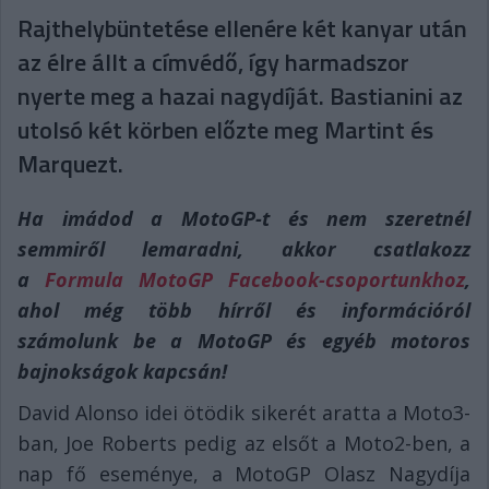
Rajthelybüntetése ellenére két kanyar után
az élre állt a címvédő, így harmadszor
nyerte meg a hazai nagydíját. Bastianini az
utolsó két körben előzte meg Martint és
Marquezt.
Ha imádod a MotoGP-t és nem szeretnél
semmiről lemaradni, akkor csatlakozz
a
Formula MotoGP Facebook-csoportunkhoz
,
ahol még több hírről és információról
számolunk be a MotoGP és egyéb motoros
bajnokságok kapcsán!
David Alonso idei ötödik sikerét aratta a Moto3-
ban, Joe Roberts pedig az elsőt a Moto2-ben, a
nap fő eseménye, a MotoGP Olasz Nagydíja