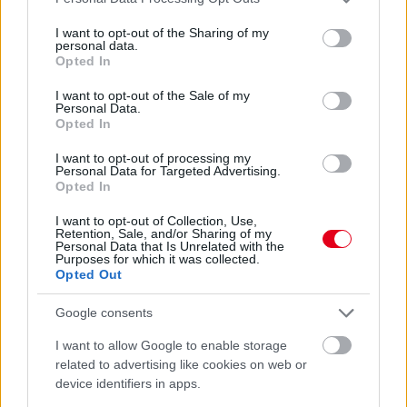
Nem tud úrrá lenni a fékproblémákon a Cadillac
services and may gather and store information including but
not limited to your visit or usage behaviour. You may click to
I want to opt-out of the Sharing of my
personal data.
grant or deny consent to Google and its third-party tags to
Opted In
use your data for below specified purposes in below Google
consent section.
I want to opt-out of the Sale of my
Personal Data.
Opted In
I want to opt-out of processing my
Personal Data for Targeted Advertising.
Opted In
I want to opt-out of Collection, Use,
Retention, Sale, and/or Sharing of my
Personal Data that Is Unrelated with the
Purposes for which it was collected.
Opted Out
4 napja
Google consents
Marko szerint a szurkolók nem tudják, mi történik
I want to allow Google to enable storage
valójában
related to advertising like cookies on web or
device identifiers in apps.