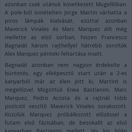
azonban csak utánuk következett Mugellóban.
A pole-ból ismételten Jorge Martin várhatta a
piros lámpák kialvását, ezúttal azonban
Maverick Vinales és Marc Marquez állt még
mellette az első sorban, hiszen Francesco
Bagnaiát három rajthellyel hátrébb sorolták
Alex Marquez pénteki feltartása miatt.
Bagnaiát azonban nem nagyon érdekelte a
büntetés, egy elképesztő start után a 2-es
kanyarból már az élen jött ki, Martint is
megelőzve! Mögöttük Enea Bastianini, Marc
Marquez, Pedro Acosta és a rajtnál több
pozíciót veszítő Maverick Vinales sorakozott.
Közülük Marquez próbálkozott előzéssel a
futam első fázisában, de besokallt az első
kanyarban Bastianini mellett, így kis híján