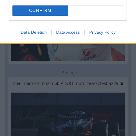
CONFIRM
Data Deletion
Data Access
Privacy Policy
5 napja
Idén már nem hoz több ADUO-motorfejlesztést az Audi