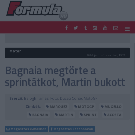
F1
PARC FERMÉ
FORMULA
MOTOR
Motor
NEMZETKÖZI
HAZAI
2024. június 1. szombat, 15:26
RETRO
EGYÉB
Bagnaia megtörte a
PODCAST
SHOP
sprintátkot, Martin bukott
LIVE
TIPPJÁTÉK
DIGITÁLIS MAGAZIN
PONTÁLLÁSOK
VERSENYNAPTÁRAK
Szerző:
Balogh Tamás; Fotó: Ducati Corse, MotoGP
Címkék:
MARQUEZ
MOTOGP
MUGELLO
BAGNAIA
MARTIN
SPRINT
ACOSTA
Megosztás e-mailben
Megosztás Facebookon