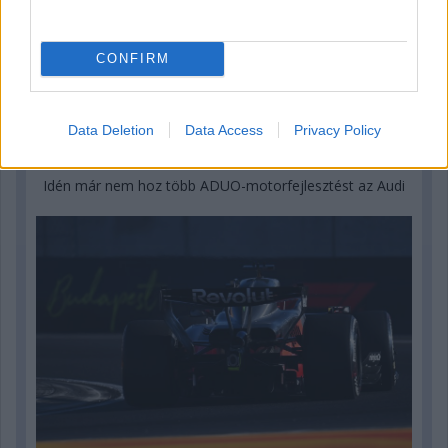
CONFIRM
Data Deletion
Data Access
Privacy Policy
4 napja
Idén már nem hoz több ADUO-motorfejlesztést az Audi