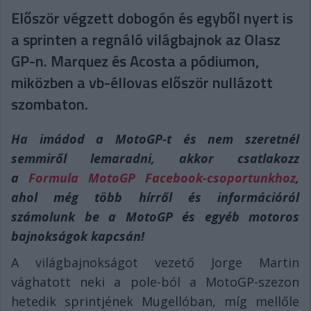
Először végzett dobogón és egyből nyert is
a sprinten a regnáló világbajnok az Olasz
GP-n. Marquez és Acosta a pódiumon,
miközben a vb-éllovas először nullázott
szombaton.
Ha imádod a MotoGP-t és nem szeretnél
semmiről lemaradni, akkor csatlakozz
a
Formula MotoGP Facebook-csoportunkhoz
,
ahol még több hírről és információról
számolunk be a MotoGP és egyéb motoros
bajnokságok kapcsán!
A világbajnokságot vezető Jorge Martin
vághatott neki a pole-ból a MotoGP-szezon
hetedik sprintjének Mugellóban, míg mellőle