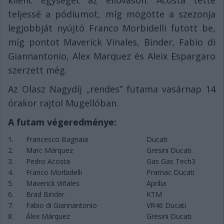
teljessé a pódiumot, míg mögötte a szezonja
legjobbját nyújtó Franco Morbidelli futott be,
míg pontot Maverick Vinales, Binder, Fabio di
Giannantonio, Alex Marquez és Aleix Espargaro
szerzett még.
Az Olasz Nagydíj „rendes” futama vasárnap 14
órakor rajtol Mugellóban.
A futam végeredménye:
1.
Francesco Bagnaia
Ducati
2.
Marc Márquez
Gresini Ducati
3.
Pedro Acosta
Gas Gas Tech3
4.
Franco Morbidelli
Pramac Ducati
5.
Maverick Viñales
Aprilia
6.
Brad Binder
KTM
7.
Fabio di Giannantonio
VR46 Ducati
8.
Álex Márquez
Gresini Ducati