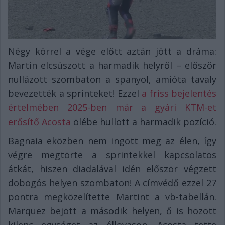
Négy körrel a vége előtt aztán jött a dráma:
Martin elcsúszott a harmadik helyről – először
nullázott szombaton a spanyol, amióta tavaly
bevezették a sprinteket! Ezzel
a friss bejelentés
értelmében 2025-ben már a gyári KTM-et
erősítő Acosta
ölébe hullott a harmadik pozíció.
Bagnaia eközben nem ingott meg az élen, így
végre megtörte a sprintekkel kapcsolatos
átkát, hiszen diadalával idén először végzett
dobogós helyen szombaton! A címvédő ezzel 27
pontra megközelítette Martint a vb-tabellán.
Marquez bejött a második helyen, ő is hozott
kilenc egységet az éllovason. Acosta tette