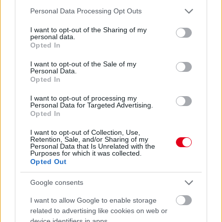
Please note that this website/app uses one or more Google
Personal Data Processing Opt Outs
services and may gather and store information including but
not limited to your visit or usage behaviour. You may click to
I want to opt-out of the Sharing of my
personal data.
grant or deny consent to Google and its third-party tags to
Opted In
use your data for below specified purposes in below Google
consent section.
I want to opt-out of the Sale of my
Personal Data.
Opted In
I want to opt-out of processing my
Personal Data for Targeted Advertising.
Opted In
4 napja
I want to opt-out of Collection, Use,
Retention, Sale, and/or Sharing of my
Marko szerint a szurkolók nem tudják, mi történik
Personal Data that Is Unrelated with the
valójában
Purposes for which it was collected.
Opted Out
Google consents
I want to allow Google to enable storage
related to advertising like cookies on web or
device identifiers in apps.