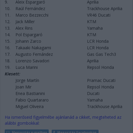
9.
Aleix Espargaró
Aprilia
10.
Raúl Fernández
Trackhouse Aprilia
11.
Marco Bezzecchi
VR46 Ducati
12.
Jack Miller
KTM
13.
Alex Rins
Yamaha
14.
Pol Espargaró
KTM
15.
Johann Zarco
LCR Honda
16.
Takaaki Nakagami
LCR Honda
17.
Augusto Fernández
Gas Gas Tech3
18.
Lorenzo Savadori
Aprilia
19.
Luca Marini
Repsol Honda
Kiesett:
Jorge Martín
Pramac Ducati
Joan Mir
Repsol Honda
Enea Bastianini
Ducati
Fabio Quartararo
Yamaha
Miguel Oliveira
Trackhouse Aprilia
Ha ismerőseid figyelmébe ajánlanád a cikket, megteheted az
alábbi gombokkal:
Megosztás e-mailben
Megosztás Facebookon