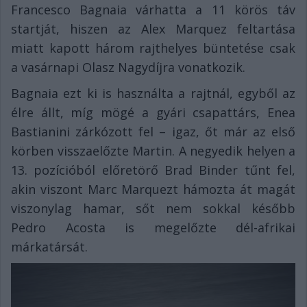
Francesco Bagnaia várhatta a 11 körös táv
startját, hiszen az Alex Marquez feltartása
miatt kapott három rajthelyes büntetése csak
a vasárnapi Olasz Nagydíjra vonatkozik.
Bagnaia ezt ki is használta a rajtnál, egyből az
élre állt, míg mögé a gyári csapattárs, Enea
Bastianini zárkózott fel – igaz, őt már az első
körben visszaelőzte Martin. A negyedik helyen a
13. pozícióból előretörő Brad Binder tűnt fel,
akin viszont Marc Marquezt hámozta át magát
viszonylag hamar, sőt nem sokkal később
Pedro Acosta is megelőzte dél-afrikai
márkatársát.