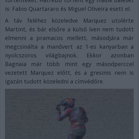
történteket. Hátrébb történt egy másik baleset
is: Fabio Quartararo és Miguel Oliveira esett el.
A táv feléhez közeledve Marquez utolérte
Martint, és bár elsőre a külső íven nem tudott
elmenni a pramacos mellett, másodjára már
megcsinálta a manővert az 1-es kanyarban a
nyolcszoros világbajnok. Ekkor azonban
Bagnaia már több mint egy másodperccel
vezetett Marquez előtt, és a gresinis nem is
igazán tudott közeledni a címvédőre.