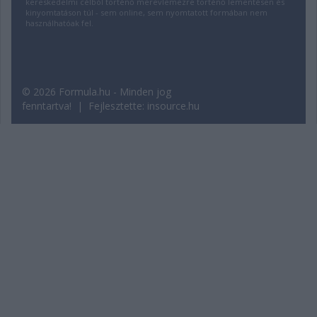
kereskedelmi célból történő merevlemezre történő lementésen és
kinyomtatáson túl - sem online, sem nyomtatott formában nem
használhatóak fel.
© 2026 Formula.hu - Minden jog
fenntartva! | Fejlesztette:
insource.hu