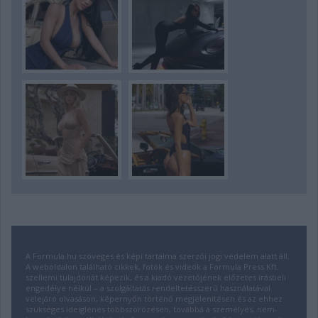
A Formula.hu szöveges és képi tartalma szerzői jogi védelem alatt áll.
A weboldalon található cikkek, fotók és videók a Formula Press Kft.
szellemi tulajdonát képezik, és a kiadó vezetőjének előzetes írásbeli
engedélye nélkül – a szolgáltatás rendeltetésszerű használatával
velejáró olvasáson, képernyőn történő megjelenítésen és az ehhez
szükséges ideiglenes többszörözésen, továbbá a személyes, nem-