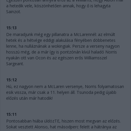
a hetedik vele, köszönhetően annak, hogy ő is lehagyta
Sainzot.
15:13
De maradjunk még egy pillanatra a McLarennél: az elmúlt
hetek és a hétvége eddigi alakulása fényében döbbenetes
lenne, ha nulláznának a wokingiak. Persze a verseny nagyon
hosszú még, de a már így is pontzónán kívül haladó Norris
nyakán ott van Ocon és az egészen erős Williamsszel
Sargeant.
15:12
Hú, ez nagyon nem a McLaren versenye, Norris folyamatosan
esik vissza, már csak a 11. helyen áll. Tsunoda pedig újabb
előzés után már hatodik!
15:11
Pontosabban hiába üldözTE, hiszen most megvan az előzés.
Sokat vesztett Alonso, hat másodperc felett a hátránya az