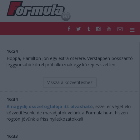
F1
PARC FERMÉ
FORMULA
MOTOR
16:24
NEMZETKÖZI
HAZAI
Hoppá, Hamilton jön egy extra cserére. Verstappen-bosszantó
leggyorsabb körrel próbálkoznak egy közepes szetten.
RETRO
EGYÉB
PODCAST
SHOP
LIVE
TIPPJÁTÉK
Vissza a közvetítéshez
DIGITÁLIS MAGAZIN
PONTÁLLÁSOK
VERSENYNAPTÁRAK
16:34
A nagydíj összefoglalója itt olvasható
, ezzel ér véget élő
közvetítésünk, de maradjatok velünk a Formula.hu-n, hiszen
rögtön jövünk a friss nyilatkozatokkal!
16:33