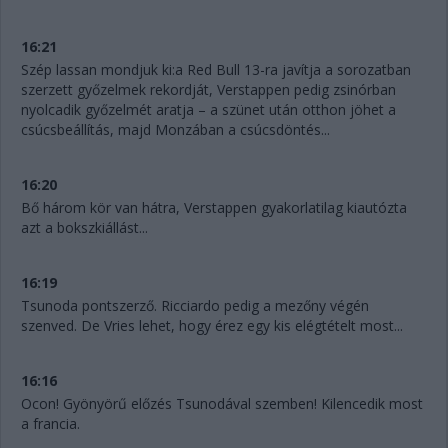
16:21
Szép lassan mondjuk ki:a Red Bull 13-ra javítja a sorozatban
szerzett győzelmek rekordját, Verstappen pedig zsinórban
nyolcadik győzelmét aratja – a szünet után otthon jöhet a
csúcsbeállítás, majd Monzában a csúcsdöntés...
16:20
Bő három kör van hátra, Verstappen gyakorlatilag kiautózta
azt a bokszkiállást...
16:19
Tsunoda pontszerző. Ricciardo pedig a mezőny végén
szenved. De Vries lehet, hogy érez egy kis elégtételt most...
16:16
Ocon! Gyönyörű előzés Tsunodával szemben! Kilencedik most
a francia.