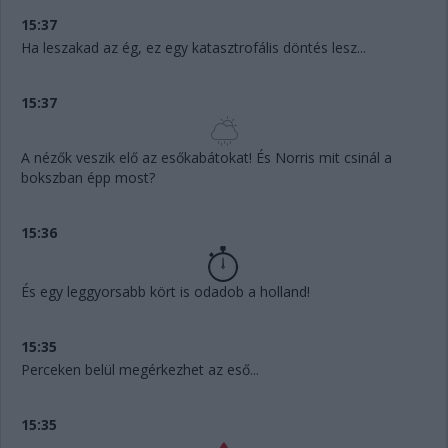
15:37
Ha leszakad az ég, ez egy katasztrofális döntés lesz...
15:37
A nézők veszik elő az esőkabátokat! És Norris mit csinál a
bokszban épp most?
15:36
És egy leggyorsabb kört is odadob a holland!
15:35
Perceken belül megérkezhet az eső...
15:35