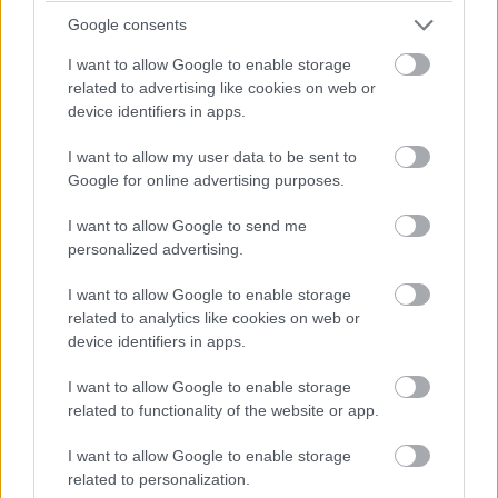
15:28
Google consents
Hamilton a cseréje után kulcsfontosságú manővert hajtott
végre: sikerült maga mögött tartani Strollt.
I want to allow Google to enable storage
related to advertising like cookies on web or
device identifiers in apps.
15:25
Hopp, Tsunoda visszaelőzte Albont, Alonso pedig a kiállása
I want to allow my user data to be sent to
után Hülkenberget kergeti – aki még nem járt a bokszban,
Google for online advertising purposes.
ahogy az első nyolcasból senki.
I want to allow Google to send me
personalized advertising.
15:24
Perez előnye minimálisan csökken, de a felzárkózás tempója
I want to allow Google to enable storage
semmiképp se nevezhető óriásinak.
related to analytics like cookies on web or
device identifiers in apps.
15:23
I want to allow Google to enable storage
Albon Tsunodát is megelőzte, a kiállások után akár hatodik is
lehet a szezon egyik legkellemesebb meglepetése.
related to functionality of the website or app.
I want to allow Google to enable storage
15:22
related to personalization.
A McLaren egészen borzalmas, Norrist most épp Ricciardo