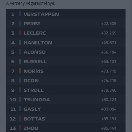
A verseny végeredménye: