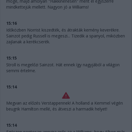
mögé, majd amolyan "Hakkinenesen" ment el egyszerre
mindkettejük mellett. Nagyon jó a Williams!
15:16
Időközben Norrist kiszedték, és átrakták kemény keverékre.
Sainzot pedig Russell is megeszi... Tizedik a spanyol, miközben
zajlanak a kerékcserék.
15:15
Stroll is megelőzi Sainzot. Hát ennek így nagyjából a világon
semmi értelme.
15:14
Megvan az előzés Verstappennek! A holland a Kemmel végén
beugrik Hamilton mellé, és átveszi a harmadik helyet!
15:14
Egészen pontosan annyira erős az a Williams, hogy Albon már