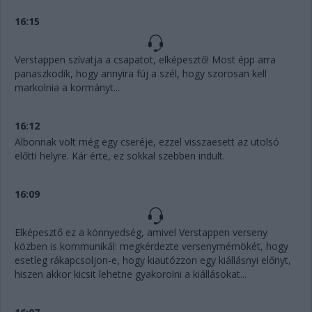
16:15
Verstappen szívatja a csapatot, elképesztő! Most épp arra
panaszkodik, hogy annyira fúj a szél, hogy szorosan kell
markolnia a kormányt...
16:12
Albonnak volt még egy cseréje, ezzel visszaesett az utolsó
előtti helyre. Kár érte, ez sokkal szebben indult.
16:09
Elképesztő ez a könnyedség, amivel Verstappen verseny
közben is kommunikál: megkérdezte versenymérnökét, hogy
esetleg rákapcsoljon-e, hogy kiautózzon egy kiállásnyi előnyt,
hiszen akkor kicsit lehetne gyakorolni a kiállásokat...