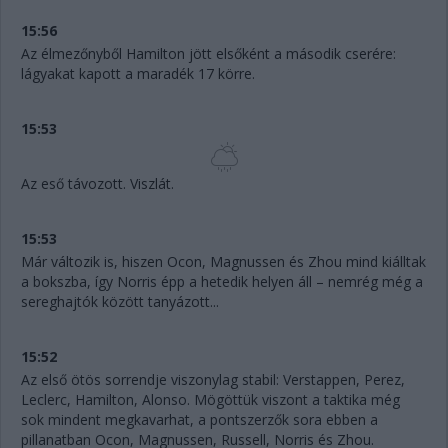
15:56
Az élmezőnyből Hamilton jött elsőként a második cserére:
lágyakat kapott a maradék 17 körre.
15:53
Az eső távozott. Viszlát.
15:53
Már változik is, hiszen Ocon, Magnussen és Zhou mind kiálltak
a bokszba, így Norris épp a hetedik helyen áll – nemrég még a
sereghajtók között tanyázott...
15:52
Az első ötös sorrendje viszonylag stabil: Verstappen, Perez,
Leclerc, Hamilton, Alonso. Mögöttük viszont a taktika még
sok mindent megkavarhat, a pontszerzők sora ebben a
pillanatban Ocon, Magnussen, Russell, Norris és Zhou.