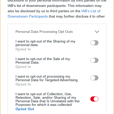
disclosure of your personal information by third parties on the
kerékcserét, ugyanis annyira nagynak nem tűnik.
IAB’s list of downstream participants. This information may
also be disclosed by us to third parties on the
IAB’s List of
15:31
Downstream Participants
that may further disclose it to other
Perez gond nélkül visszaáll az élre, Verstappen gond nélkül
third parties.
Leclerc előtt marad. Hamilton pedig megfutha a leggyorsabb
Please note that this website/app uses one or more Google
kört. Nem tudjuk, hogy gond nélkül-e.
Personal Data Processing Opt Outs
services and may gather and store information including but
not limited to your visit or usage behaviour. You may click to
I want to opt-out of the Sharing of my
personal data.
15:30
grant or deny consent to Google and its third-party tags to
Opted In
use your data for below specified purposes in below Google
consent section.
I want to opt-out of the Sale of my
Verstappennek esőt ígérnek 9-10 perc múlva, megkérdezték
Personal Data.
tőle, megpróbál-e elmenni a lágyakon addig... Nem próbál, jön
Opted In
a bokszba.
I want to opt-out of processing my
Personal Data for Targeted Advertising.
15:29
Opted In
I want to opt-out of Collection, Use,
Retention, Sale, and/or Sharing of my
Perez és Leclerc cserél, közben Verstappen méltatlankodik a
Personal Data that Is Unrelated with the
csapatrádióban, de GP helyretette.
Purposes for which it was collected.
Opted Out