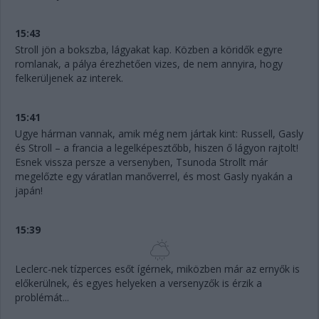
15:43
Stroll jön a bokszba, lágyakat kap. Közben a köridők egyre
romlanak, a pálya érezhetően vizes, de nem annyira, hogy
felkerüljenek az interek.
15:41
Ugye hárman vannak, amik még nem jártak kint: Russell, Gasly
és Stroll – a francia a legelképesztőbb, hiszen ő lágyon rajtolt!
Esnek vissza persze a versenyben, Tsunoda Strollt már
megelőzte egy váratlan manőverrel, és most Gasly nyakán a
japán!
15:39
Leclerc-nek tízperces esőt ígérnek, miközben már az ernyők is
előkerülnek, és egyes helyeken a versenyzők is érzik a
problémát...