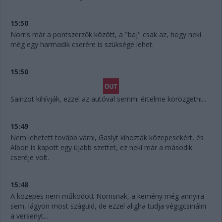
15:50
Norris már a pontszerzők között, a "baj" csak az, hogy neki
még egy harmadik cserére is szüksége lehet.
15:50
Sainzot kihívják, ezzel az autóval semmi értelme körözgetni...
15:49
Nem lehetett tovább várni, Gaslyt kihozták közepesekért, és
Albon is kapott egy újabb szettet, ez neki már a második
cseréje volt.
15:48
A közepes nem működött Norrisnak, a kemény még annyira
sem, lágyon most száguld, de ezzel aligha tudja végigcsinálni
a versenyt...