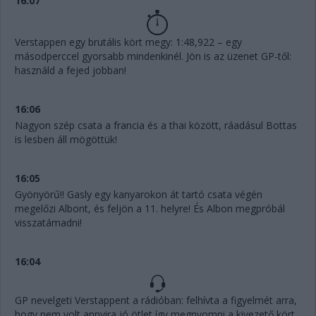
16:07
Verstappen egy brutális kört megy: 1:48,922 – egy
másodperccel gyorsabb mindenkinél. Jön is az üzenet GP-től:
használd a fejed jobban!
16:06
Nagyon szép csata a francia és a thai között, ráadásul Bottas
is lesben áll mögöttük!
16:05
Gyönyörű!! Gasly egy kanyarokon át tartó csata végén
megelőzi Albont, és feljön a 11. helyre! És Albon megpróbál
visszatámadni!
16:04
GP nevelgeti Verstappent a rádióban: felhívta a figyelmét arra,
hogy nem volt annyira jó ötlet így megnyomni a kivezető kört