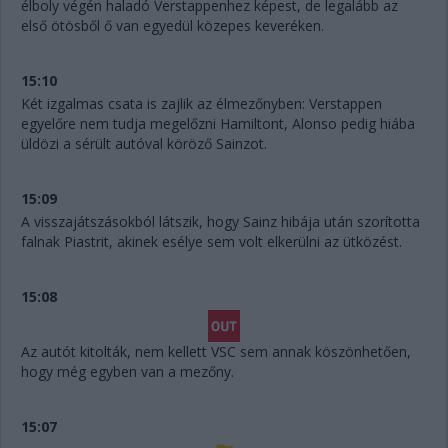
élboly végén haladó Verstappenhez képest, de legalább az
első ötösből ő van egyedül közepes keveréken.
15:10
Két izgalmas csata is zajlik az élmezőnyben: Verstappen
egyelőre nem tudja megelőzni Hamiltont, Alonso pedig hiába
üldözi a sérült autóval köröző Sainzot.
15:09
A visszajátszásokból látszik, hogy Sainz hibája után szorította
falnak Piastrit, akinek esélye sem volt elkerülni az ütközést.
15:08
Az autót kitolták, nem kellett VSC sem annak köszönhetően,
hogy még egyben van a mezőny.
15:07