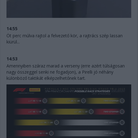
14:55
Öt perc múlva rajtol a felvezető kör, a rajtrács szép lassan
kiürül...
14:53
Amennyiben száraz marad a verseny (erre azért túlságosan
nagy összeggel senki ne fogadjon), a Pirelli jó néhány
különböző taktikát elképzelhetőnek tart.