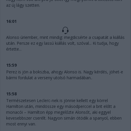
az új lágy szetten.
16:01
Alonso úriember, mint mindig: megdicsérte a csapatát a kiállás
után. Persze ez egy lassú kiállás volt, szóval... Ki tudja, hogy
értette...
15:59
Perez is jön a bokszba, ahogy Alonso is. Nagy kérdés, jöhet-e
bármi fordulat a verseny utolsó harmadában..
15:58
Természetesen Leclerc-nek is jönnie kellett egy körrel
Hamilton után, mindössze egy másodperccel a brit előtt a
monacói – Hamilton épp megelőzte Alonsót, aki eggyel
kevesebbszer cserélt. Nagyon simán ötödik a spanyol, ebben
most ennyi van.