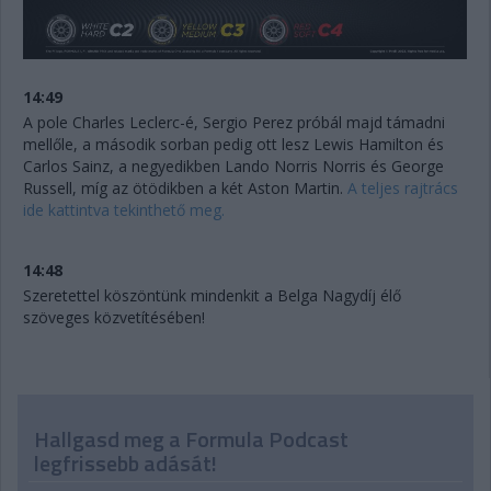
14:49
A pole Charles Leclerc-é, Sergio Perez próbál majd támadni
mellőle, a második sorban pedig ott lesz Lewis Hamilton és
Carlos Sainz, a negyedikben Lando Norris Norris és George
Russell, míg az ötödikben a két Aston Martin.
A teljes rajtrács
ide kattintva tekinthető meg.
14:48
Szeretettel köszöntünk mindenkit a Belga Nagydíj élő
szöveges közvetítésében!
Hallgasd meg a Formula Podcast
legfrissebb adását!