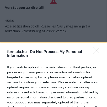
Verstappen az élre áll!
15:34
Az első tízesben Stroll, Russell és Gasly még nem járt a
bokszban, valószínűleg az esőre várnak.
15:33
Verstappen megérkezik Perez nyakára!
formula.hu -
Do Not Process My Personal
Information
15:33
If you wish to opt-out of the sale, sharing to third parties, or
Alonso! Megelőzi Russellt, aki még nem cserélt, de előtte
processing of your personal or sensitive information for
megcsípte a kavicságyat, és majdnem eldobta az autót...
targeted advertising by us, please use the below opt-out
section to confirm your selection. Please note that after your
15:32
opt-out request is processed you may continue seeing
interest-based ads based on personal information utilized by
us or personal information disclosed to third parties prior to
Jön az eső most már a radar szerint is, hamarosan
your opt-out. You may separately opt-out of the further
megérkezik – nagy kérdés, hogy meg lehet-e majd úszni a