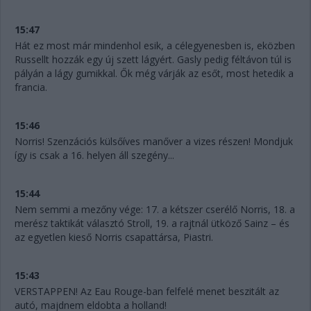
15:47
Hát ez most már mindenhol esik, a célegyenesben is, eközben
Russellt hozzák egy új szett lágyért. Gasly pedig féltávon túl is
pályán a lágy gumikkal. Ők még várják az esőt, most hetedik a
francia.
15:46
Norris! Szenzációs külsőíves manőver a vizes részen! Mondjuk
így is csak a 16. helyen áll szegény...
15:44
Nem semmi a mezőny vége: 17. a kétszer cserélő Norris, 18. a
merész taktikát választó Stroll, 19. a rajtnál ütköző Sainz – és
az egyetlen kieső Norris csapattársa, Piastri.
15:43
VERSTAPPEN! Az Eau Rouge-ban felfelé menet beszitált az
autó, majdnem eldobta a holland!