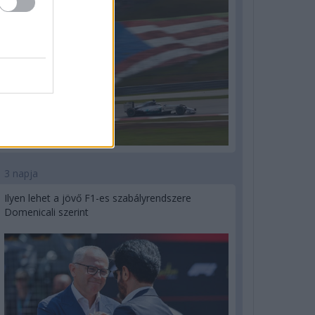
3 napja
Ilyen lehet a jövő F1-es szabályrendszere
Domenicali szerint