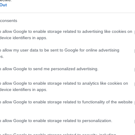
Out
consents
o allow Google to enable storage related to advertising like cookies on
evice identifiers in apps.
o allow my user data to be sent to Google for online advertising
s.
to allow Google to send me personalized advertising.
o allow Google to enable storage related to analytics like cookies on
evice identifiers in apps.
 a verseny harmadán túl előzte meg csapattársát.
o allow Google to enable storage related to functionality of the website
o allow Google to enable storage related to personalization.
Amely körben Stroll, Tsunoda és Gasly megküzdhetnek a 9-10.
o allow Google to enable storage related to security, including