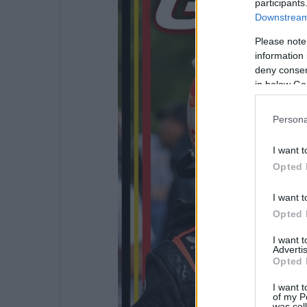
participants
Downstream 
Please note
information 
deny consent
in below Go
Persona
I want t
Opted 
I want t
Opted 
I want 
Advertis
Opted 
I want t
of my P
was col