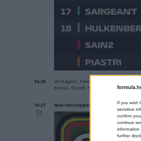
16:28
Verstappen, Perez és Leclerc a dobogón,
formula.h
Alonso, Russell, Norris, Ocon, Stroll és 
If you wish 
16:27
Max Verstappen győzött Belgiumban!
sensitive in
confirm you
continue se
information 
further disc