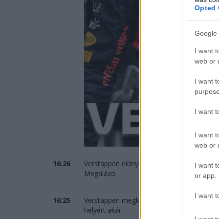
Opted 
Google 
I want t
web or d
I want t
purpose
I want 
I want t
web or d
16:26
Verstappen előnye 22 másodperc úgy, hogy
I want t
Megalázó.
or app.
I want t
16:25
Verstappen megkezdte az utolsó körét... 
helyért akár.
I want t