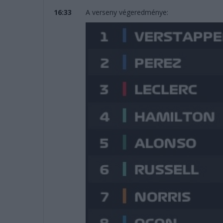
16:33
A verseny végeredménye: