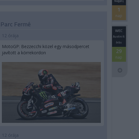
Nagydíj
1
nap
Parc Fermé
WEC
12 órája
Austini 6
órás
MotoGP: Bezzecchi közel egy másodpercet
29
javított a körrekordon
nap
12 órája