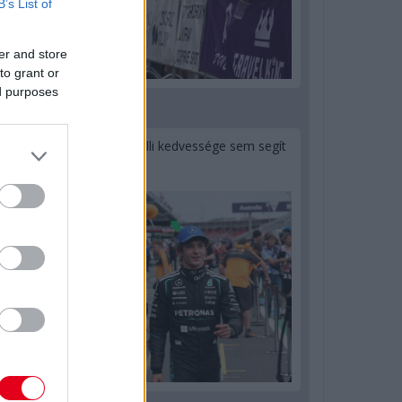
B’s List of
er and store
to grant or
ed purposes
1 napja
Montoya szerint Antonelli kedvessége sem segít
Russellen