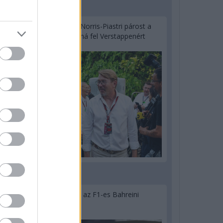
2 napja
Hakkinen megtartaná a Norris-Piastri párost a
McLarennél, nem borítaná fel Verstappenért
2 napja
Megvan, mikor kezdődik az F1-es Bahreini
Nagydíj Malajziában