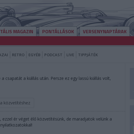
ITÁLIS MAGAZIN
PONTÁLLÁSOK
VERSENYNAPTÁRAK
AZAI
RETRO
EGYÉB
PODCAST
LIVE
TIPPJÁTÉK
 csapatát a kiállás után. Persze ez egy lassú kiállás volt,
 a közvetítéshez
, ezzel ér véget élő közvetítésünk, de maradjatok velünk a
nyilatkozatokkal!