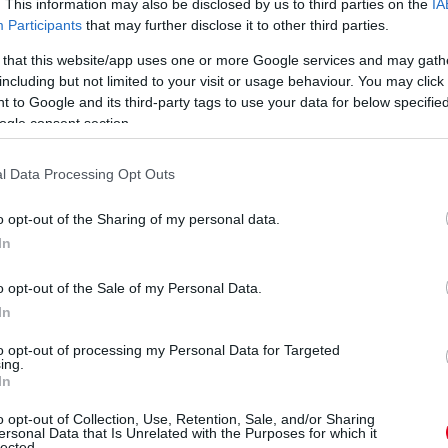
. This information may also be disclosed by us to third parties on the
IA
Participants
that may further disclose it to other third parties.
 that this website/app uses one or more Google services and may gath
including but not limited to your visit or usage behaviour. You may click 
 to Google and its third-party tags to use your data for below specifi
ogle consent section.
l Data Processing Opt Outs
o opt-out of the Sharing of my personal data.
In
o opt-out of the Sale of my Personal Data.
In
to opt-out of processing my Personal Data for Targeted
ing.
In
o opt-out of Collection, Use, Retention, Sale, and/or Sharing
ersonal Data that Is Unrelated with the Purposes for which it
lected.