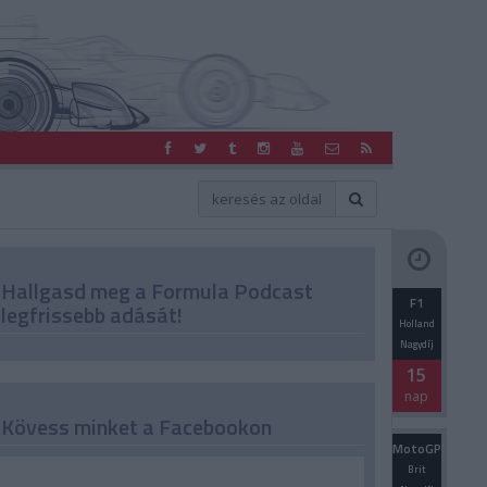
Hallgasd meg a Formula Podcast
F1
legfrissebb adását!
Holland
Nagydíj
15
nap
Kövess minket a Facebookon
MotoGP
Brit