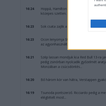
authenti
16:24
Hoppá, Hamilton jön egy extra cserére. V
közepes szetten.
16:23
Sok csata zajlik a mezőnyben, de a java po
16:23
Ocon lenyomja Strollt és már nyolcadik: e
az agyonhasznált lágy keveréken menekül 
16:21
Szép lassan mondjuk ki:a Red Bull 13-ra ja
pedig zsinórban nyolcadik győzelmét aratja
Monzában a csúcsdöntés...
16:20
Bő három kör van hátra, Verstappen gyakorla
16:19
Tsunoda pontszerző. Ricciardo pedig a mez
elégtételt most...