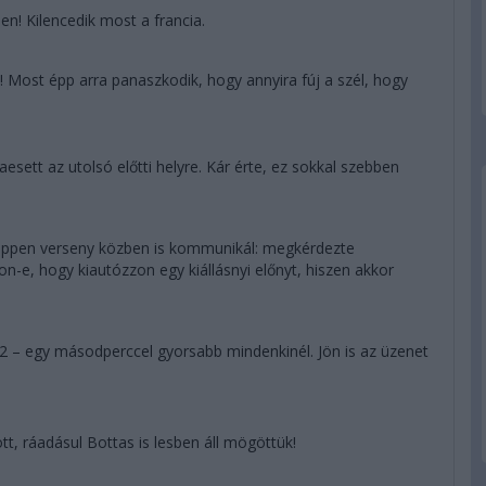
! Kilencedik most a francia.
! Most épp arra panaszkodik, hogy annyira fúj a szél, hogy
esett az utolsó előtti helyre. Kár érte, ez sokkal szebben
tappen verseny közben is kommunikál: megkérdezte
n-e, hogy kiautózzon egy kiállásnyi előnyt, hiszen akkor
22 – egy másodperccel gyorsabb mindenkinél. Jön is az üzenet
tt, ráadásul Bottas is lesben áll mögöttük!