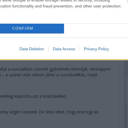
cation functionality and fraud prevention, and other user protection.
erstappen-bosszantó leggyorsabb körrel próbálkoznak egy
CONFIRM
ntzónán kívül.
gy cserével is pontot szerezhet a kanadai – miközben Norris
Data Deletion
Data Access
Privacy Policy
Ocon elől.
vítja a sorozatban szerzett győzelmek rekordját, Verstappen
 – a szünet után otthon jöhet a csúcsbeállítás, majd
tilag kiautózta azt a bokszkiállást...
őny végén szenved. De Vries lehet, hogy érez egy kis