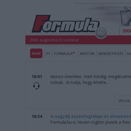
DIG
2026. augusztus 8. szombat
SHOP
F1
FORMULA
MOTOR
NEMZETKÖZI
H
16:01
Alonso úriember, mint mindig: megdicsérte a
szóval... Ki tudja, hogy értette...
Vissza
16:34
A nagydíj összefoglalója itt olvasható
Formula.hu-n, hiszen rögtön jövünk a friss 