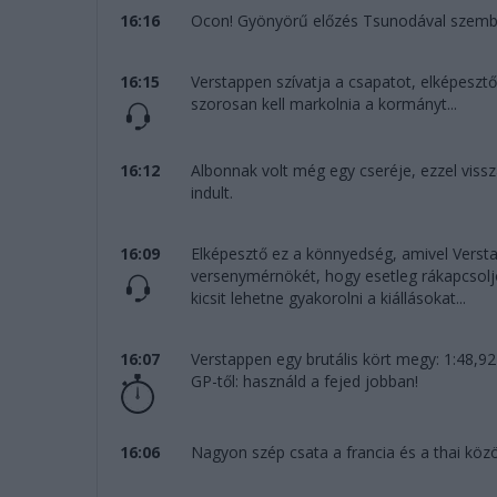
16:16
Ocon! Gyönyörű előzés Tsunodával szemben
16:15
Verstappen szívatja a csapatot, elképesztő
szorosan kell markolnia a kormányt...
16:12
Albonnak volt még egy cseréje, ezzel vissza
indult.
16:09
Elképesztő ez a könnyedség, amivel Vers
versenymérnökét, hogy esetleg rákapcsoljo
kicsit lehetne gyakorolni a kiállásokat...
16:07
Verstappen egy brutális kört megy: 1:48,9
GP-től: használd a fejed jobban!
16:06
Nagyon szép csata a francia és a thai közö