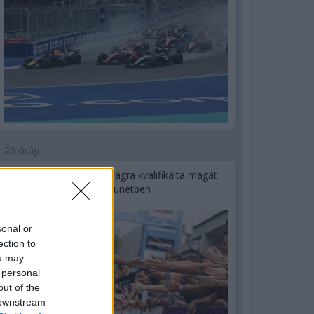
20 órája
Kerékpáros világbajnokságra kvalifikálta magát
Bottas az F1-es nyári szünetben
sonal or
ection to
ou may
 personal
out of the
 downstream