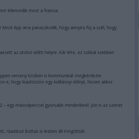
! Kilencedik most a francia.
! Most épp arra panaszkodik, hogy annyira fúj a szél, hogy
esett az utolsó előtti helyre. Kár érte, ez sokkal szebben
tappen verseny közben is kommunikál: megkérdezte
n-e, hogy kiautózzon egy kiállásnyi előnyt, hiszen akkor
22 – egy másodperccel gyorsabb mindenkinél. Jön is az üzenet
tt, ráadásul Bottas is lesben áll mögöttük!