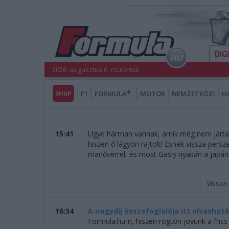
DIG
2026. augusztus 6. csütörtök
SHOP
F1
FORMULA
MOTOR
NEMZETKÖZI
H
15:41
Ugye hárman vannak, amik még nem jártak ki
hiszen ő lágyon rajtolt! Esnek vissza pers
manőverrel, és most Gasly nyakán a japán
Vissza
16:34
A nagydíj összefoglalója itt olvasható
Formula.hu-n, hiszen rögtön jövünk a friss 