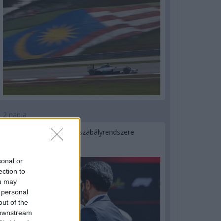
2 napja
Ilyen lehet a jövő F1-es szabályrendszere
Domenicali szerint
sonal or
ection to
ou may
 personal
out of the
 downstream