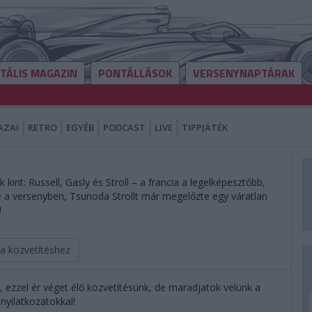
ITÁLIS MAGAZIN
PONTÁLLÁSOK
VERSENYNAPTÁRAK
AZAI
RETRO
EGYÉB
PODCAST
LIVE
TIPPJÁTÉK
nt: Russell, Gasly és Stroll – a francia a legelképesztőbb,
ze a versenyben, Tsunoda Strollt már megelőzte egy váratlan
!
 a közvetítéshez
, ezzel ér véget élő közvetítésünk, de maradjatok velünk a
nyilatkozatokkal!