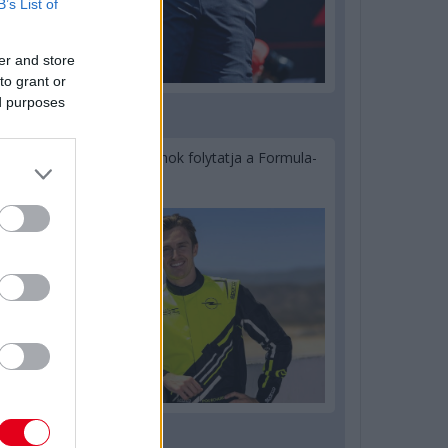
B’s List of
er and store
to grant or
ed purposes
2 napja
Újabb korábbi F2-es bajnok folytatja a Formula-
E-ben
2 napja