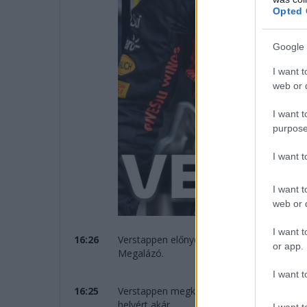
Opted 
Google 
I want t
web or d
I want t
purpose
I want 
I want t
web or d
I want t
16:26
Verstappen előnye 22 másodperc úgy, hogy
or app.
Megalázó.
I want t
16:25
Verstappen megkezdte az utolsó körét... 
helyért akár.
I want t