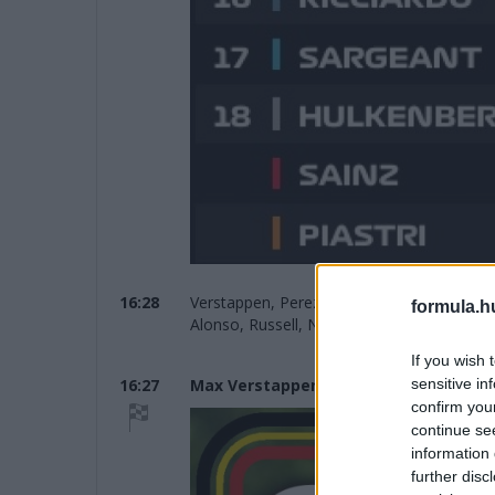
16:28
Verstappen, Perez és Leclerc a dobogón,
formula.h
Alonso, Russell, Norris, Ocon, Stroll és 
If you wish 
sensitive in
16:27
Max Verstappen győzött Belgiumban!
confirm you
continue se
information 
further disc