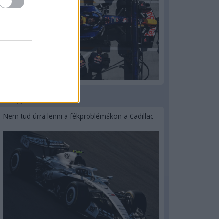
3 napja
Nem tud úrrá lenni a fékproblémákon a Cadillac