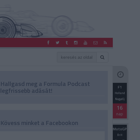
Hallgasd meg a Formula Podcast
F1
legfrissebb adását!
Holland
Nagydíj
16
nap
Kövess minket a Facebookon
MotoGP
Brit