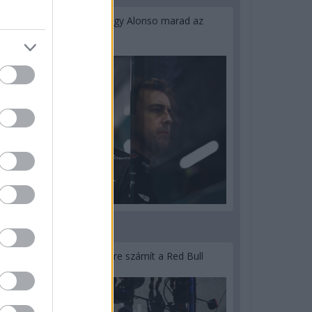
Newey biztos benne, hogy Alonso marad az
Aston Martinnál
3 napja
Lassuló fejlesztési ütemre számít a Red Bull