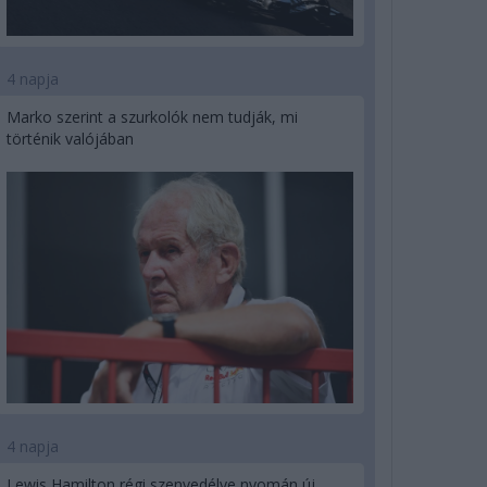
4 napja
Marko szerint a szurkolók nem tudják, mi
történik valójában
4 napja
Lewis Hamilton régi szenvedélye nyomán új