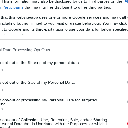
. This information may also be disclosed by us to third parties on the
IA
Participants
that may further disclose it to other third parties.
 that this website/app uses one or more Google services and may gath
including but not limited to your visit or usage behaviour. You may click 
 to Google and its third-party tags to use your data for below specifi
ogle consent section.
l Data Processing Opt Outs
o opt-out of the Sharing of my personal data.
In
o opt-out of the Sale of my Personal Data.
In
to opt-out of processing my Personal Data for Targeted
ing.
In
o opt-out of Collection, Use, Retention, Sale, and/or Sharing
ersonal Data that Is Unrelated with the Purposes for which it
lected.