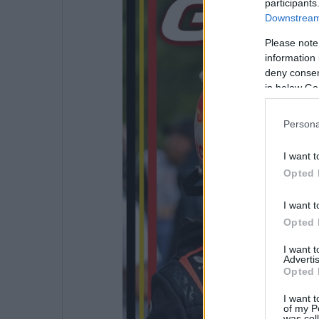
participants
Downstream 
Please note
information 
deny consent
in below Go
Persona
I want t
Opted 
I want t
Opted 
I want 
Advertis
Opted 
I want t
of my P
was col