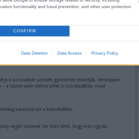
cation functionality and fraud prevention, and other user protection.
erstappen-bosszantó leggyorsabb körrel próbálkoznak egy
CONFIRM
ntzónán kívül.
Data Deletion
Data Access
Privacy Policy
gy cserével is pontot szerezhet a kanadai – miközben Norris
Ocon elől.
vítja a sorozatban szerzett győzelmek rekordját, Verstappen
 – a szünet után otthon jöhet a csúcsbeállítás, majd
tilag kiautózta azt a bokszkiállást...
őny végén szenved. De Vries lehet, hogy érez egy kis