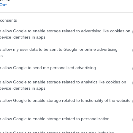
Out
consents
o allow Google to enable storage related to advertising like cookies on
evice identifiers in apps.
o allow my user data to be sent to Google for online advertising
s.
to allow Google to send me personalized advertising.
o allow Google to enable storage related to analytics like cookies on
evice identifiers in apps.
o allow Google to enable storage related to functionality of the website
 a verseny harmadán túl előzte meg csapattársát.
o allow Google to enable storage related to personalization.
Amely körben Stroll, Tsunoda és Gasly megküzdhetnek a 9-10.
o allow Google to enable storage related to security, including