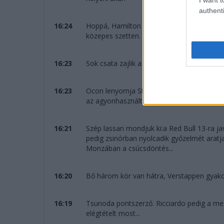
authenti
16:24
Hoppá, Hamilton jön egy extra cserére. V
közepes szetten.
16:23
Sok csata zajlik a mezőnyben, de a java po
16:23
Ocon lenyomja Strollt és már nyolcadik: e
az agyonhasznált lágy keveréken menekül 
16:21
Szép lassan mondjuk ki:a Red Bull 13-ra ja
pedig zsinórban nyolcadik győzelmét aratja
Monzában a csúcsdöntés...
16:20
Bő három kör van hátra, Verstappen gyakorla
16:19
Tsunoda pontszerző. Ricciardo pedig a mez
elégtételt most...