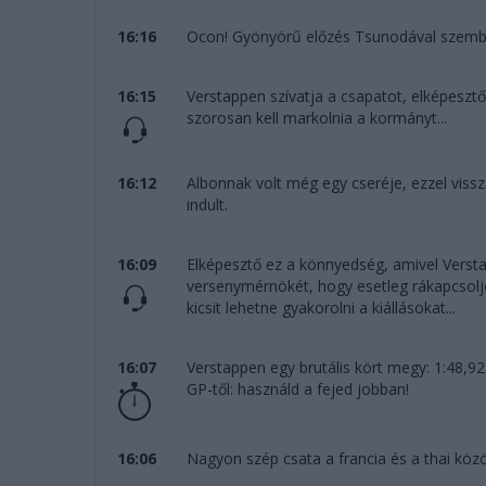
16:16
Ocon! Gyönyörű előzés Tsunodával szemben
16:15
Verstappen szívatja a csapatot, elképesztő
szorosan kell markolnia a kormányt...
16:12
Albonnak volt még egy cseréje, ezzel vissza
indult.
16:09
Elképesztő ez a könnyedség, amivel Vers
versenymérnökét, hogy esetleg rákapcsoljo
kicsit lehetne gyakorolni a kiállásokat...
16:07
Verstappen egy brutális kört megy: 1:48,9
GP-től: használd a fejed jobban!
16:06
Nagyon szép csata a francia és a thai közö