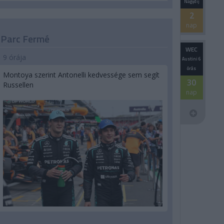
Nagydíj
2
nap
Parc Fermé
WEC
9 órája
Austini 6
órás
Montoya szerint Antonelli kedvessége sem segít
30
Russellen
nap