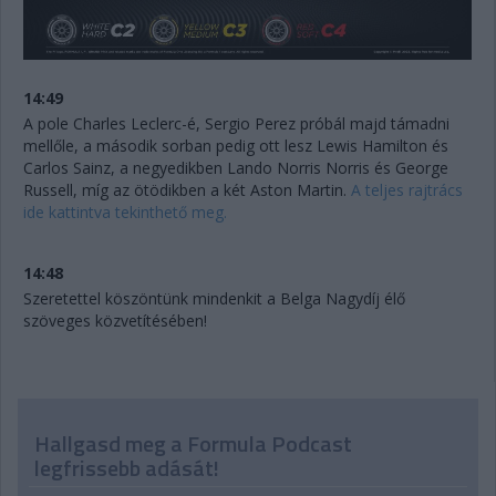
14:49
A pole Charles Leclerc-é, Sergio Perez próbál majd támadni
mellőle, a második sorban pedig ott lesz Lewis Hamilton és
Carlos Sainz, a negyedikben Lando Norris Norris és George
Russell, míg az ötödikben a két Aston Martin.
A teljes rajtrács
ide kattintva tekinthető meg.
14:48
Szeretettel köszöntünk mindenkit a Belga Nagydíj élő
szöveges közvetítésében!
Hallgasd meg a Formula Podcast
legfrissebb adását!