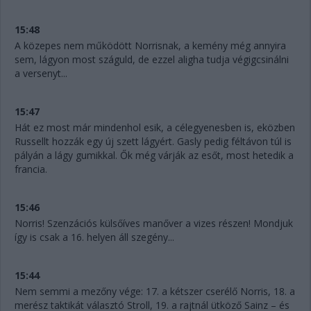
15:48
A közepes nem működött Norrisnak, a kemény még annyira
sem, lágyon most száguld, de ezzel aligha tudja végigcsinálni
a versenyt...
15:47
Hát ez most már mindenhol esik, a célegyenesben is, eközben
Russellt hozzák egy új szett lágyért. Gasly pedig féltávon túl is
pályán a lágy gumikkal. Ők még várják az esőt, most hetedik a
francia.
15:46
Norris! Szenzációs külsőíves manőver a vizes részen! Mondjuk
így is csak a 16. helyen áll szegény...
15:44
Nem semmi a mezőny vége: 17. a kétszer cserélő Norris, 18. a
merész taktikát választó Stroll, 19. a rajtnál ütköző Sainz – és