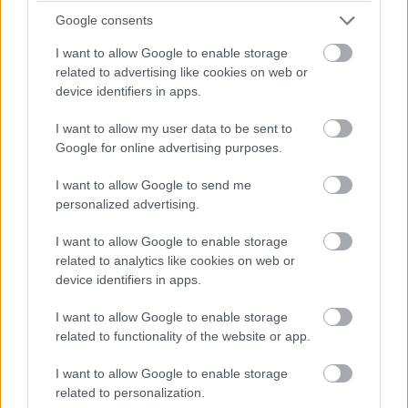
15:29
Google consents
Perez és Leclerc cserél, közben Verstappen méltatlankodik a
I want to allow Google to enable storage
csapatrádióban, de GP helyretette.
related to advertising like cookies on web or
device identifiers in apps.
15:28
I want to allow my user data to be sent to
Hamilton a cseréje után kulcsfontosságú manővert hajtott
Google for online advertising purposes.
végre: sikerült maga mögött tartani Strollt.
I want to allow Google to send me
personalized advertising.
15:25
Hopp, Tsunoda visszaelőzte Albont, Alonso pedig a kiállása
I want to allow Google to enable storage
után Hülkenberget kergeti – aki még nem járt a bokszban,
related to analytics like cookies on web or
ahogy az első nyolcasból senki.
device identifiers in apps.
15:24
I want to allow Google to enable storage
Perez előnye minimálisan csökken, de a felzárkózás tempója
related to functionality of the website or app.
semmiképp se nevezhető óriásinak.
I want to allow Google to enable storage
related to personalization.
15:23