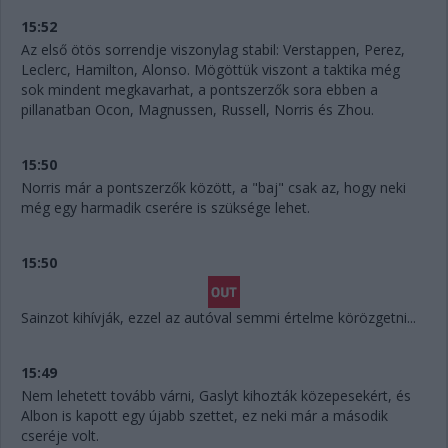
15:52
Az első ötös sorrendje viszonylag stabil: Verstappen, Perez,
Leclerc, Hamilton, Alonso. Mögöttük viszont a taktika még
sok mindent megkavarhat, a pontszerzők sora ebben a
pillanatban Ocon, Magnussen, Russell, Norris és Zhou.
15:50
Norris már a pontszerzők között, a "baj" csak az, hogy neki
még egy harmadik cserére is szüksége lehet.
15:50
Sainzot kihívják, ezzel az autóval semmi értelme körözgetni...
15:49
Nem lehetett tovább várni, Gaslyt kihozták közepesekért, és
Albon is kapott egy újabb szettet, ez neki már a második
cseréje volt.