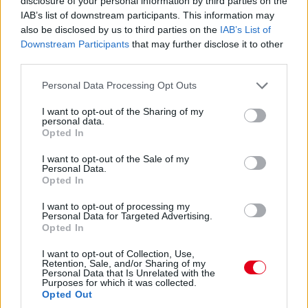
disclosure of your personal information by third parties on the
IAB’s list of downstream participants. This information may
15:32
also be disclosed by us to third parties on the
IAB’s List of
Downstream Participants
that may further disclose it to other
Jön az eső most már a radar szerint is, hamarosan
third parties.
megérkezik – nagy kérdés, hogy meg lehet-e majd úszni a
Please note that this website/app uses one or more Google
kerékcserét, ugyanis annyira nagynak nem tűnik.
Personal Data Processing Opt Outs
services and may gather and store information including but
not limited to your visit or usage behaviour. You may click to
I want to opt-out of the Sharing of my
personal data.
15:31
grant or deny consent to Google and its third-party tags to
Opted In
Perez gond nélkül visszaáll az élre, Verstappen gond nélkül
use your data for below specified purposes in below Google
Leclerc előtt marad. Hamilton pedig megfutha a leggyorsabb
consent section.
I want to opt-out of the Sale of my
kört. Nem tudjuk, hogy gond nélkül-e.
Personal Data.
Opted In
15:30
I want to opt-out of processing my
Personal Data for Targeted Advertising.
Opted In
Verstappennek esőt ígérnek 9-10 perc múlva, megkérdezték
I want to opt-out of Collection, Use,
tőle, megpróbál-e elmenni a lágyakon addig... Nem próbál, jön
Retention, Sale, and/or Sharing of my
a bokszba.
Personal Data that Is Unrelated with the
Purposes for which it was collected.
Opted Out