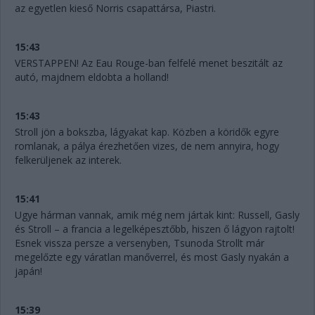
az egyetlen kieső Norris csapattársa, Piastri.
15:43
VERSTAPPEN! Az Eau Rouge-ban felfelé menet beszitált az
autó, majdnem eldobta a holland!
15:43
Stroll jön a bokszba, lágyakat kap. Közben a köridők egyre
romlanak, a pálya érezhetően vizes, de nem annyira, hogy
felkerüljenek az interek.
15:41
Ugye hárman vannak, amik még nem jártak kint: Russell, Gasly
és Stroll – a francia a legelképesztőbb, hiszen ő lágyon rajtolt!
Esnek vissza persze a versenyben, Tsunoda Strollt már
megelőzte egy váratlan manőverrel, és most Gasly nyakán a
japán!
15:39