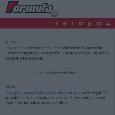
F1
PARC FERMÉ
FORMULA
MOTOR
15:16
NEMZETKÖZI
HAZAI
Időközben Norrist kiszedték, és átrakták kemény keverékre.
Sainzot pedig Russell is megeszi... Tizedik a spanyol, miközben
RETRO
EGYÉB
zajlanak a kerékcserék.
PODCAST
SHOP
LIVE
TIPPJÁTÉK
DIGITÁLIS MAGAZIN
PONTÁLLÁSOK
Vissza a közvetítéshez
VERSENYNAPTÁRAK
16:34
A nagydíj összefoglalója itt olvasható
, ezzel ér véget élő
közvetítésünk, de maradjatok velünk a Formula.hu-n, hiszen
rögtön jövünk a friss nyilatkozatokkal!