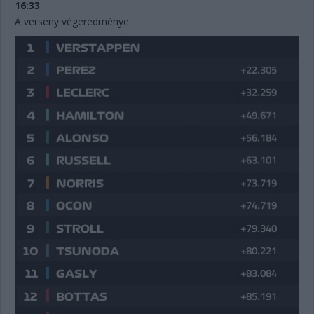
16:33
A verseny végeredménye: