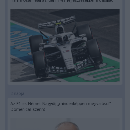
Hamarosan leáll az idei F1-es fejlesztésekkel a Cadillac
2 napja
Az F1-es Német Nagydíj „mindenképpen megvalósul”
Domenicali szerint