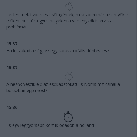
Leclerc-nek tízperces esőt ígérnek, miközben már az ernyők is
előkerülnek, és egyes helyeken a versenyzők is érzik a
problémát...
15:37
Ha leszakad az ég, ez egy katasztrofális döntés lesz...
15:37
A nézők veszik elő az esőkabátokat! És Norris mit csinál a
bokszban épp most?
15:36
És egy leggyorsabb kört is odadob a holland!