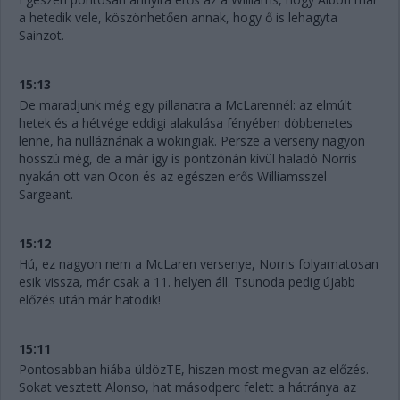
a hetedik vele, köszönhetően annak, hogy ő is lehagyta
Sainzot.
15:13
De maradjunk még egy pillanatra a McLarennél: az elmúlt
hetek és a hétvége eddigi alakulása fényében döbbenetes
lenne, ha nulláznának a wokingiak. Persze a verseny nagyon
hosszú még, de a már így is pontzónán kívül haladó Norris
nyakán ott van Ocon és az egészen erős Williamsszel
Sargeant.
15:12
Hú, ez nagyon nem a McLaren versenye, Norris folyamatosan
esik vissza, már csak a 11. helyen áll. Tsunoda pedig újabb
előzés után már hatodik!
15:11
Pontosabban hiába üldözTE, hiszen most megvan az előzés.
Sokat vesztett Alonso, hat másodperc felett a hátránya az