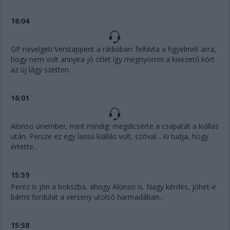
16:04
GP nevelgeti Verstappent a rádióban: felhívta a figyelmét arra,
hogy nem volt annyira jó ötlet így megnyomni a kivezető kört
az új lágy szetten.
16:01
Alonso úriember, mint mindig: megdicsérte a csapatát a kiállás
után. Persze ez egy lassú kiállás volt, szóval... Ki tudja, hogy
értette...
15:59
Perez is jön a bokszba, ahogy Alonso is. Nagy kérdés, jöhet-e
bármi fordulat a verseny utolsó harmadában..
15:58