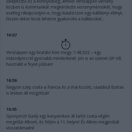
Elképesztő ez a könnyedség, amivel Verstappen verseny
közben is kommunikál: megkérdezte versenymérnökét, hogy
esetleg rákapcsoljon-e, hogy kiautózzon egy kiállásnyi előnyt,
hiszen akkor kicsit lehetne gyakorolni a kiállásokat...
16:07
Verstappen egy brutális kört megy: 1:48,922 – egy
másodperccel gyorsabb mindenkinél. Jön is az üzenet GP-től:
használd a fejed jobban!
16:06
Nagyon szép csata a francia és a thai között, ráadásul Bottas
is lesben áll mögöttük!
16:05
Gyönyörű!! Gasly egy kanyarokon át tartó csata végén
megelőzi Albont, és feljön a 11. helyre! És Albon megpróbál
visszatámadni!