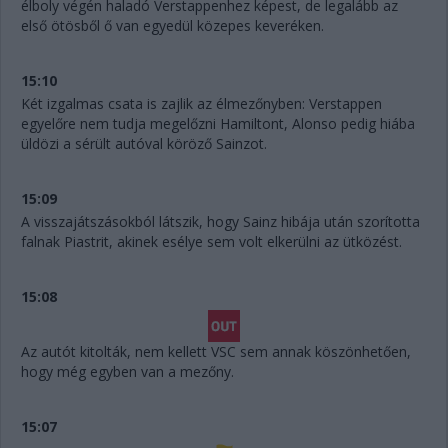
élboly végén haladó Verstappenhez képest, de legalább az
első ötösből ő van egyedül közepes keveréken.
15:10
Két izgalmas csata is zajlik az élmezőnyben: Verstappen
egyelőre nem tudja megelőzni Hamiltont, Alonso pedig hiába
üldözi a sérült autóval köröző Sainzot.
15:09
A visszajátszásokból látszik, hogy Sainz hibája után szorította
falnak Piastrit, akinek esélye sem volt elkerülni az ütközést.
15:08
Az autót kitolták, nem kellett VSC sem annak köszönhetően,
hogy még egyben van a mezőny.
15:07