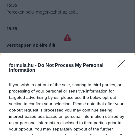
15:35
Perceken belül megérkezhet az eső...
15:35
Verstappen az élre áll!
15:34
formula.hu -
Do Not Process My Personal
Az első tízesben Stroll, Russell és Gasly még nem járt a
Information
bokszban, valószínűleg az esőre várnak.
If you wish to opt-out of the sale, sharing to third parties, or
15:33
processing of your personal or sensitive information for
targeted advertising by us, please use the below opt-out
Verstappen megérkezik Perez nyakára!
section to confirm your selection. Please note that after your
opt-out request is processed you may continue seeing
15:33
interest-based ads based on personal information utilized by
Alonso! Megelőzi Russellt, aki még nem cserélt, de előtte
us or personal information disclosed to third parties prior to
megcsípte a kavicságyat, és majdnem eldobta az autót...
your opt-out. You may separately opt-out of the further