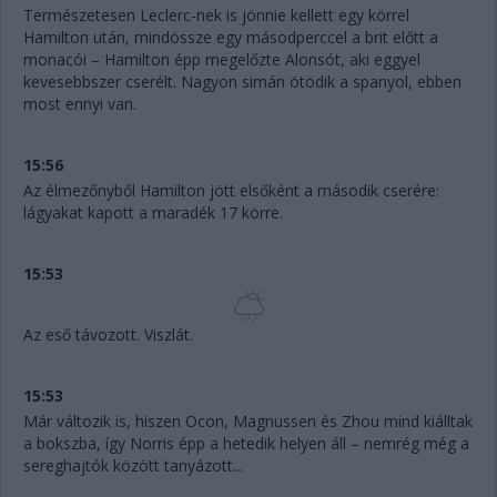
Természetesen Leclerc-nek is jönnie kellett egy körrel
Hamilton után, mindössze egy másodperccel a brit előtt a
monacói – Hamilton épp megelőzte Alonsót, aki eggyel
kevesebbszer cserélt. Nagyon simán ötödik a spanyol, ebben
most ennyi van.
15:56
Az élmezőnyből Hamilton jött elsőként a második cserére:
lágyakat kapott a maradék 17 körre.
15:53
Az eső távozott. Viszlát.
15:53
Már változik is, hiszen Ocon, Magnussen és Zhou mind kiálltak
a bokszba, így Norris épp a hetedik helyen áll – nemrég még a
sereghajtók között tanyázott...