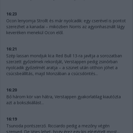
16:23
Ocon lenyomja Strollt és már nyolcadik: egy cserével is pontot
szerezhet a kanadai – miközben Norris az agyonhasznált lágy
keveréken menekül Ocon elől.
16:21
Szép lassan mondjuk ki:a Red Bull 13-ra javítja a sorozatban
szerzett győzelmek rekordját, Verstappen pedig zsinórban
nyolcadik győzelmét aratja – a szünet után otthon jöhet a
csúcsbeállítás, majd Monzában a csúcsdöntés...
16:20
Bő három kör van hátra, Verstappen gyakorlatilag kiautózta
azt a bokszkiállást...
16:19
Tsunoda pontszerző. Ricciardo pedig a mezőny végén
szenved. De Vries lehet, hogy érez egy kis elégtételt most...