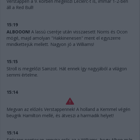
Verstappen a 9. körben megelőzi Leclerc-t is, immár 1-2-ben
áll a Red Bull!
15:19
ALBOOON!
A lassú cseréje után visszaesett Norris és Ocon
mögé, majd amolyan "Hakkinenesen" ment el egyszerre
mindkettejük mellett. Nagyon jó a Williams!
15:15
Stroll is megelőzi Sainzot. Hát ennek így nagyjából a világon
semmi értelme.
15:14
Megvan az előzés Verstappennek! A holland a Kemmel végén
beugrik Hamilton mellé, és átveszi a harmadik helyet!
15:14
Egészen pontosan annyira erős az a Williams, hogy Albon már