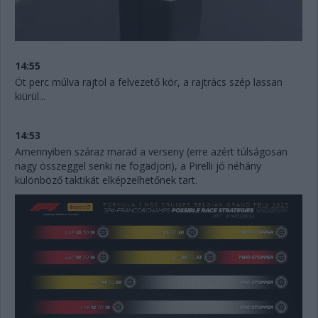
14:55
Öt perc múlva rajtol a felvezető kör, a rajtrács szép lassan
kiürül...
14:53
Amennyiben száraz marad a verseny (erre azért túlságosan
nagy összeggel senki ne fogadjon), a Pirelli jó néhány
különböző taktikát elképzelhetőnek tart.