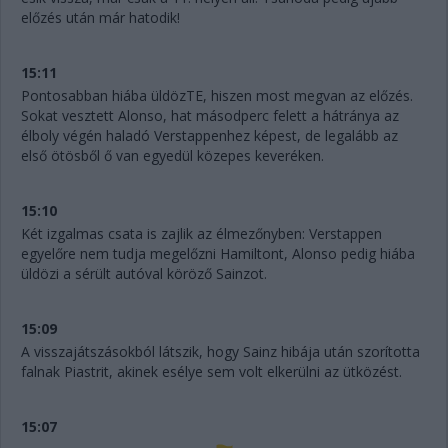
előzés után már hatodik!
15:11
Pontosabban hiába üldözTE, hiszen most megvan az előzés.
Sokat vesztett Alonso, hat másodperc felett a hátránya az
élboly végén haladó Verstappenhez képest, de legalább az
első ötösből ő van egyedül közepes keveréken.
15:10
Két izgalmas csata is zajlik az élmezőnyben: Verstappen
egyelőre nem tudja megelőzni Hamiltont, Alonso pedig hiába
üldözi a sérült autóval köröző Sainzot.
15:09
A visszajátszásokból látszik, hogy Sainz hibája után szorította
falnak Piastrit, akinek esélye sem volt elkerülni az ütközést.
15:07