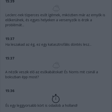
15:39
Leclerc-nek tízperces esőt ígérnek, miközben már az ernyők is
előkerülnek, és egyes helyeken a versenyzők is érzik a
problémát...
15:37
Ha leszakad az ég, ez egy katasztrofális döntés lesz...
15:37
A nézők veszik elő az esőkabátokat! És Norris mit csinál a
bokszban épp most?
15:36
És egy leggyorsabb kört is odadob a holland!