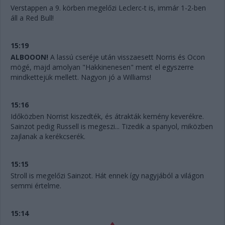
Verstappen a 9. körben megelőzi Leclerc-t is, immár 1-2-ben
áll a Red Bull!
15:19
ALBOOON!
A lassú cseréje után visszaesett Norris és Ocon
mögé, majd amolyan "Hakkinenesen" ment el egyszerre
mindkettejük mellett. Nagyon jó a Williams!
15:16
Időközben Norrist kiszedték, és átrakták kemény keverékre.
Sainzot pedig Russell is megeszi... Tizedik a spanyol, miközben
zajlanak a kerékcserék.
15:15
Stroll is megelőzi Sainzot. Hát ennek így nagyjából a világon
semmi értelme.
15:14