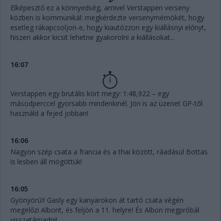
Elképesztő ez a könnyedség, amivel Verstappen verseny
közben is kommunikál: megkérdezte versenymérnökét, hogy
esetleg rákapcsoljon-e, hogy kiautózzon egy kiállásnyi előnyt,
hiszen akkor kicsit lehetne gyakorolni a kiállásokat...
16:07
Verstappen egy brutális kört megy: 1:48,922 – egy
másodperccel gyorsabb mindenkinél. Jön is az üzenet GP-től:
használd a fejed jobban!
16:06
Nagyon szép csata a francia és a thai között, ráadásul Bottas
is lesben áll mögöttük!
16:05
Gyönyörű!! Gasly egy kanyarokon át tartó csata végén
megelőzi Albont, és feljön a 11. helyre! És Albon megpróbál
visszatámadni!