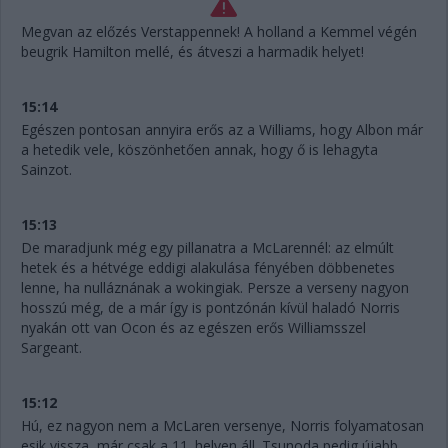
Megvan az előzés Verstappennek! A holland a Kemmel végén
beugrik Hamilton mellé, és átveszi a harmadik helyet!
15:14
Egészen pontosan annyira erős az a Williams, hogy Albon már
a hetedik vele, köszönhetően annak, hogy ő is lehagyta
Sainzot.
15:13
De maradjunk még egy pillanatra a McLarennél: az elmúlt
hetek és a hétvége eddigi alakulása fényében döbbenetes
lenne, ha nulláznának a wokingiak. Persze a verseny nagyon
hosszú még, de a már így is pontzónán kívül haladó Norris
nyakán ott van Ocon és az egészen erős Williamsszel
Sargeant.
15:12
Hú, ez nagyon nem a McLaren versenye, Norris folyamatosan
esik vissza, már csak a 11. helyen áll. Tsunoda pedig újabb