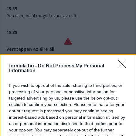
15:35
Perceken belül megérkezhet az eső...
15:35
Verstappen az élre áll!
15:34
formula.hu -
Do Not Process My Personal
Information
Az első tízesben Stroll, Russell és Gasly még nem járt a
bokszban, valószínűleg az esőre várnak.
If you wish to opt-out of the sale, sharing to third parties, or
processing of your personal or sensitive information for
15:33
targeted advertising by us, please use the below opt-out
Verstappen megérkezik Perez nyakára!
section to confirm your selection. Please note that after your
opt-out request is processed you may continue seeing
interest-based ads based on personal information utilized by
15:33
us or personal information disclosed to third parties prior to
Alonso! Megelőzi Russellt, aki még nem cserélt, de előtte
your opt-out. You may separately opt-out of the further
megcsípte a kavicságyat, és majdnem eldobta az autót...