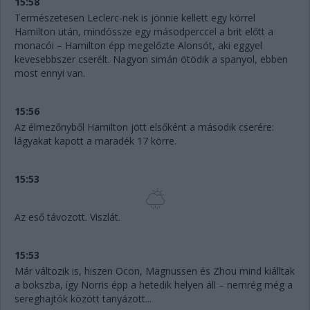
15:58
Természetesen Leclerc-nek is jönnie kellett egy körrel
Hamilton után, mindössze egy másodperccel a brit előtt a
monacói – Hamilton épp megelőzte Alonsót, aki eggyel
kevesebbszer cserélt. Nagyon simán ötödik a spanyol, ebben
most ennyi van.
15:56
Az élmezőnyből Hamilton jött elsőként a második cserére:
lágyakat kapott a maradék 17 körre.
15:53
Az eső távozott. Viszlát.
15:53
Már változik is, hiszen Ocon, Magnussen és Zhou mind kiálltak
a bokszba, így Norris épp a hetedik helyen áll – nemrég még a
sereghajtók között tanyázott...