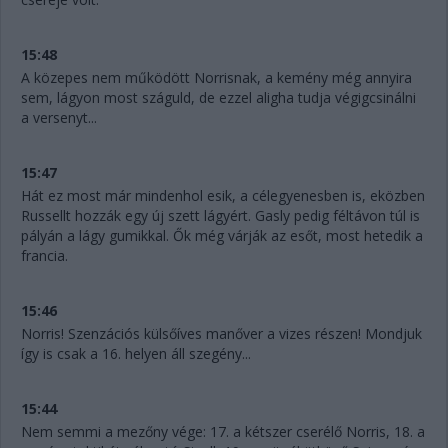
15:48
A közepes nem működött Norrisnak, a kemény még annyira
sem, lágyon most száguld, de ezzel aligha tudja végigcsinálni
a versenyt...
15:47
Hát ez most már mindenhol esik, a célegyenesben is, eközben
Russellt hozzák egy új szett lágyért. Gasly pedig féltávon túl is
pályán a lágy gumikkal. Ők még várják az esőt, most hetedik a
francia.
15:46
Norris! Szenzációs külsőíves manőver a vizes részen! Mondjuk
így is csak a 16. helyen áll szegény...
15:44
Nem semmi a mezőny vége: 17. a kétszer cserélő Norris, 18. a