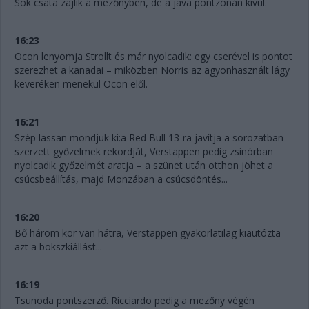
Sok csata zajlik a mezőnyben, de a java pontzónán kívül.
16:23
Ocon lenyomja Strollt és már nyolcadik: egy cserével is pontot
szerezhet a kanadai – miközben Norris az agyonhasznált lágy
keveréken menekül Ocon elől.
16:21
Szép lassan mondjuk ki:a Red Bull 13-ra javítja a sorozatban
szerzett győzelmek rekordját, Verstappen pedig zsinórban
nyolcadik győzelmét aratja – a szünet után otthon jöhet a
csúcsbeállítás, majd Monzában a csúcsdöntés...
16:20
Bő három kör van hátra, Verstappen gyakorlatilag kiautózta
azt a bokszkiállást...
16:19
Tsunoda pontszerző. Ricciardo pedig a mezőny végén