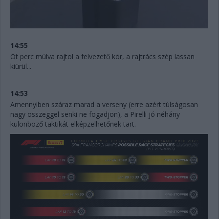
14:55
Öt perc múlva rajtol a felvezető kör, a rajtrács szép lassan
kiürül...
14:53
Amennyiben száraz marad a verseny (erre azért túlságosan
nagy összeggel senki ne fogadjon), a Pirelli jó néhány
különböző taktikát elképzelhetőnek tart.