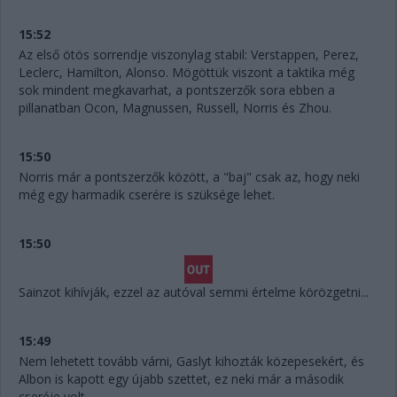
15:52
Az első ötös sorrendje viszonylag stabil: Verstappen, Perez,
Leclerc, Hamilton, Alonso. Mögöttük viszont a taktika még
sok mindent megkavarhat, a pontszerzők sora ebben a
pillanatban Ocon, Magnussen, Russell, Norris és Zhou.
15:50
Norris már a pontszerzők között, a "baj" csak az, hogy neki
még egy harmadik cserére is szüksége lehet.
15:50
Sainzot kihívják, ezzel az autóval semmi értelme körözgetni...
15:49
Nem lehetett tovább várni, Gaslyt kihozták közepesekért, és
Albon is kapott egy újabb szettet, ez neki már a második
cseréje volt.