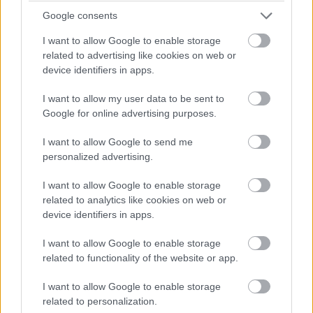
15:29
Google consents
I want to allow Google to enable storage
Perez és Leclerc cserél, közben Verstappen méltatlankodik a
related to advertising like cookies on web or
csapatrádióban, de GP helyretette.
device identifiers in apps.
I want to allow my user data to be sent to
15:28
Google for online advertising purposes.
Hamilton a cseréje után kulcsfontosságú manővert hajtott
végre: sikerült maga mögött tartani Strollt.
I want to allow Google to send me
personalized advertising.
15:25
Hopp, Tsunoda visszaelőzte Albont, Alonso pedig a kiállása
I want to allow Google to enable storage
után Hülkenberget kergeti – aki még nem járt a bokszban,
related to analytics like cookies on web or
ahogy az első nyolcasból senki.
device identifiers in apps.
I want to allow Google to enable storage
15:24
related to functionality of the website or app.
Perez előnye minimálisan csökken, de a felzárkózás tempója
semmiképp se nevezhető óriásinak.
I want to allow Google to enable storage
related to personalization.