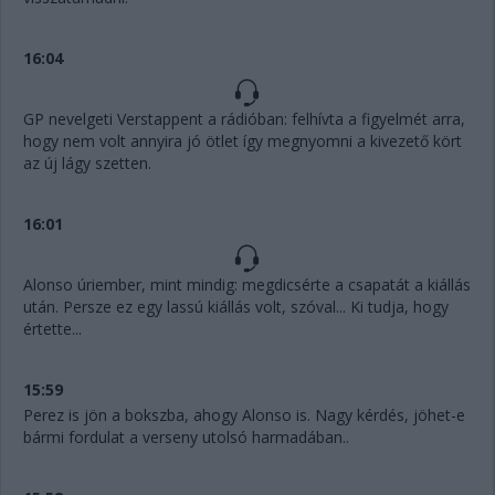
16:04
GP nevelgeti Verstappent a rádióban: felhívta a figyelmét arra,
hogy nem volt annyira jó ötlet így megnyomni a kivezető kört
az új lágy szetten.
16:01
Alonso úriember, mint mindig: megdicsérte a csapatát a kiállás
után. Persze ez egy lassú kiállás volt, szóval... Ki tudja, hogy
értette...
15:59
Perez is jön a bokszba, ahogy Alonso is. Nagy kérdés, jöhet-e
bármi fordulat a verseny utolsó harmadában..