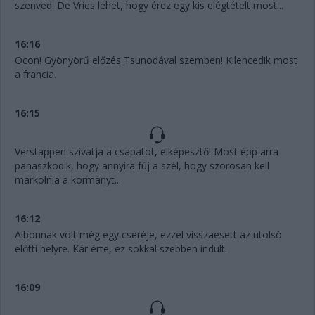
szenved. De Vries lehet, hogy érez egy kis elégtételt most...
16:16
Ocon! Gyönyörű előzés Tsunodával szemben! Kilencedik most
a francia.
16:15
Verstappen szívatja a csapatot, elképesztő! Most épp arra
panaszkodik, hogy annyira fúj a szél, hogy szorosan kell
markolnia a kormányt...
16:12
Albonnak volt még egy cseréje, ezzel visszaesett az utolsó
előtti helyre. Kár érte, ez sokkal szebben indult.
16:09