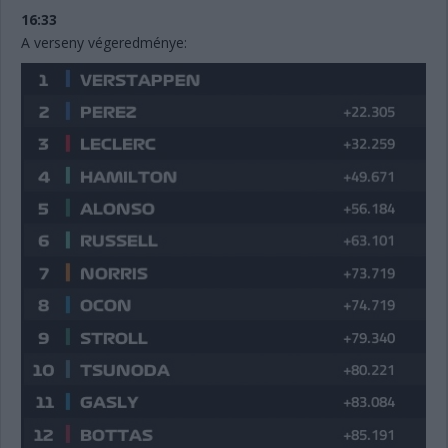
16:33
A verseny végeredménye: