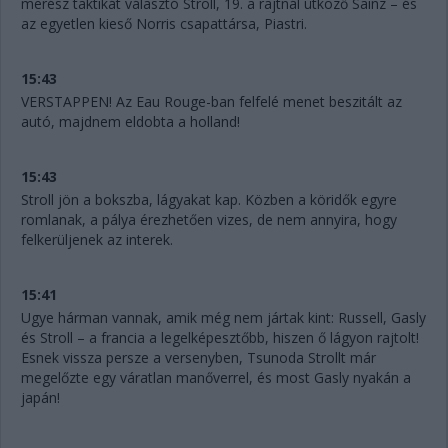
merész taktikát választó Stroll, 19. a rajtnál ütköző Sainz – és
az egyetlen kieső Norris csapattársa, Piastri.
15:43
VERSTAPPEN! Az Eau Rouge-ban felfelé menet beszitált az
autó, majdnem eldobta a holland!
15:43
Stroll jön a bokszba, lágyakat kap. Közben a köridők egyre
romlanak, a pálya érezhetően vizes, de nem annyira, hogy
felkerüljenek az interek.
15:41
Ugye hárman vannak, amik még nem jártak kint: Russell, Gasly
és Stroll – a francia a legelképesztőbb, hiszen ő lágyon rajtolt!
Esnek vissza persze a versenyben, Tsunoda Strollt már
megelőzte egy váratlan manőverrel, és most Gasly nyakán a
japán!