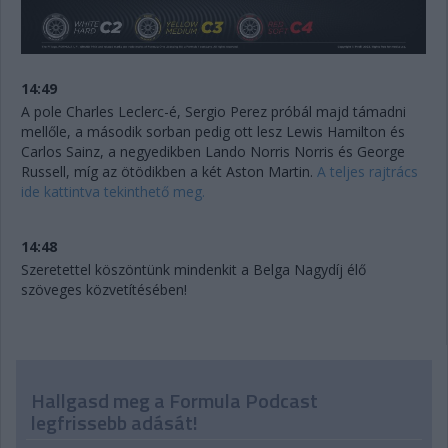
14:49
A pole Charles Leclerc-é, Sergio Perez próbál majd támadni
mellőle, a második sorban pedig ott lesz Lewis Hamilton és
Carlos Sainz, a negyedikben Lando Norris Norris és George
Russell, míg az ötödikben a két Aston Martin.
A teljes rajtrács
ide kattintva tekinthető meg.
14:48
Szeretettel köszöntünk mindenkit a Belga Nagydíj élő
szöveges közvetítésében!
Hallgasd meg a Formula Podcast
legfrissebb adását!