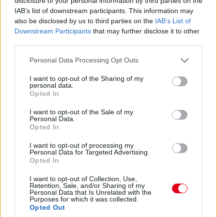
disclosure of your personal information by third parties on the
IAB’s list of downstream participants. This information may
15:32
also be disclosed by us to third parties on the
IAB’s List of
Downstream Participants
that may further disclose it to other
third parties.
Jön az eső most már a radar szerint is, hamarosan
megérkezik – nagy kérdés, hogy meg lehet-e majd úszni a
Please note that this website/app uses one or more Google
Personal Data Processing Opt Outs
kerékcserét, ugyanis annyira nagynak nem tűnik.
services and may gather and store information including but
not limited to your visit or usage behaviour. You may click to
I want to opt-out of the Sharing of my
personal data.
grant or deny consent to Google and its third-party tags to
15:31
Opted In
use your data for below specified purposes in below Google
Perez gond nélkül visszaáll az élre, Verstappen gond nélkül
consent section.
I want to opt-out of the Sale of my
Leclerc előtt marad. Hamilton pedig megfutha a leggyorsabb
Personal Data.
kört. Nem tudjuk, hogy gond nélkül-e.
Opted In
I want to opt-out of processing my
15:30
Personal Data for Targeted Advertising.
Opted In
Verstappennek esőt ígérnek 9-10 perc múlva, megkérdezték
I want to opt-out of Collection, Use,
Retention, Sale, and/or Sharing of my
tőle, megpróbál-e elmenni a lágyakon addig... Nem próbál, jön
Personal Data that Is Unrelated with the
a bokszba.
Purposes for which it was collected.
Opted Out