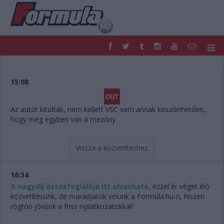
F1
PARC FERMÉ
FORMULA
MOTOR
15:08
NEMZETKÖZI
HAZAI
RETRO
EGYÉB
Az autót kitolták, nem kellett VSC sem annak köszönhetően,
PODCAST
SHOP
hogy még egyben van a mezőny.
LIVE
TIPPJÁTÉK
DIGITÁLIS MAGAZIN
PONTÁLLÁSOK
Vissza a közvetítéshez
VERSENYNAPTÁRAK
16:34
A nagydíj összefoglalója itt olvasható
, ezzel ér véget élő
közvetítésünk, de maradjatok velünk a Formula.hu-n, hiszen
rögtön jövünk a friss nyilatkozatokkal!