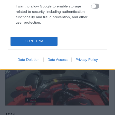
közepeseken van, a Ferrari spanyolja viszont kemény gumikon
futotta meg 1:13.808-as idejét.
I want to allow Google to enable storage
related to security, including authentication
functionality and fraud prevention, and other
17:15
user protection.
Ezt mindenképp érdemes megnézni: a Ferrari kettőse
majdnem összeütközött néhány perccel ezelőtt. Nagy a
forgalom, de a figyelmetlenség itt duplán büntet ezen a
CONFIRM
helyszínen.
Data Deletion
Data Access
Privacy Policy
17:14