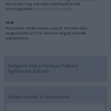
sem úsztuk meg. A korábbi eseményről készült
összefoglalónkat
ide kattintva olvashatják.
16:45
Köszöntünk minden kedves olvasót! Perceken belül
megkeződődik az F1-es Monacói Nagydíj második
szabadedzése.
Hallgasd meg a Formula Podcast
legfrissebb adását!
Kövess minket a Facebookon