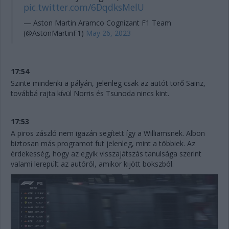
pic.twitter.com/6DqdksMelU
— Aston Martin Aramco Cognizant F1 Team
(@AstonMartinF1)
May 26, 2023
17:54
Szinte mindenki a pályán, jelenleg csak az autót törő Sainz,
továbbá rajta kívül Norris és Tsunoda nincs kint.
17:53
A piros zászló nem igazán segített így a Williamsnek. Albon
biztosan más programot fut jelenleg, mint a többiek. Az
érdekesség, hogy az egyik visszajátszás tanulsága szerint
valami lerepült az autóról, amikor kijött bokszból.