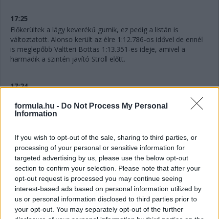
17:25
Előkerültek a lágy keverékű gumik, ez pedig a listán is
változtatott. Alonso került az élre 1:12.786-os idővel de ennél
is meglepőbb Valtteri Bottas 1:13.351-es ideje, amivel a
harmadik a szintén javító Stroll előtt.
17:24
Úgy látszik, Sainz elég fura helyzetekbe keveredik ma. Ezúttal
formula.hu -
Do Not Process My Personal
Perezzel akadt gondja, aki Hülkenberg útjából tért ki, de így
Information
csak a Ferrarit tartotta fel.
If you wish to opt-out of the sale, sharing to third parties, or
processing of your personal or sensitive information for
targeted advertising by us, please use the below opt-out
section to confirm your selection. Please note that after your
opt-out request is processed you may continue seeing
interest-based ads based on personal information utilized by
us or personal information disclosed to third parties prior to
your opt-out. You may separately opt-out of the further