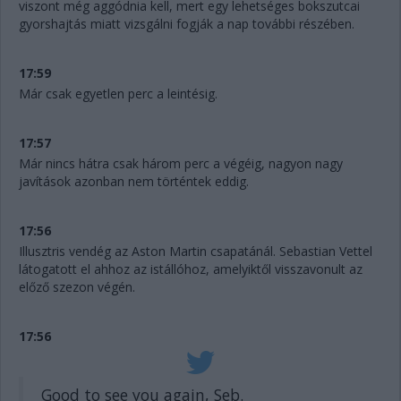
viszont még aggódnia kell, mert egy lehetséges bokszutcai
gyorshajtás miatt vizsgálni fogják a nap további részében.
17:59
Már csak egyetlen perc a leintésig.
17:57
Már nincs hátra csak három perc a végéig, nagyon nagy
javítások azonban nem történtek eddig.
17:56
Illusztris vendég az Aston Martin csapatánál. Sebastian Vettel
látogatott el ahhoz az istállóhoz, amelyiktől visszavonult az
előző szezon végén.
17:56
Good to see you again, Seb.