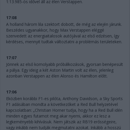
1:13.985-ös idővel áll az élen Verstappen.
17:08
A holland három lila szektort dobott, de még az elején járunk.
Beszédes ugyanakkor, hogy Max Verstappen eléggé
szenvedett az energiaitalosok autójával az első edzésen, így
kérdéses, mennyit tudtak változtatni a problémás területeken.
17:07
Jönnek az első komolyabb próbálkozások, gyorsan benépesült
a pálya. Egy ideig a két Aston Martin volt az élen, jelenleg
azonban Verstappen az élen Alonso és Hamilton előtt.
17:06
Eközben korábbi F1-es pilóta, Anthony Davidson, a Sky Sports
F1 adásában mondta a következőket a Red Bull helyzetével
kapcsolatban: „Christian Horner tudja, hogy ha a Red Bull idén
minden egyes futamot meg akar nyerni, akkor ez lesz a
legkeményebb kihívásuk. Nem játszik az RB19 erősségeire,
vagy inkább nem tudják megmutatni azokat. Inkább a hosszú