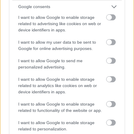
Google consents
I want to allow Google to enable storage
related to advertising like cookies on web or
17:20
device identifiers in apps.
Perez felugrik a második helyre. 81 ezreddel maradt le
Verstappentől. Érdekesség, hogy mindkét Ferrari a kemény
I want to allow my user data to be sent to
gumikon dolgozik. Leclerc jelenleg a hetedik helyen van, de
Google for online advertising purposes.
ugyanazon az abroncson van kint, mint korábban a
csapattársa.
I want to allow Google to send me
personalized advertising.
17:18
I want to allow Google to enable storage
Russell nagyon szenvedett korábban, most azonban az
related to analytics like cookies on web or
időeredmények alapján sikerült előrébb jutnia. Jelenleg a
device identifiers in apps.
negyedik három tizedes hátrányban.
I want to allow Google to enable storage
17:17
related to functionality of the website or app.
Javulnak az idők, Verstappen már 1:13.567-nél jár. Tőle 241
I want to allow Google to enable storage
ezredre van Sainz, aki felugrott a második helyre, Alonso
related to personalization.
pedig a harmadik. Érdekesség, hogy szinte mindenki a