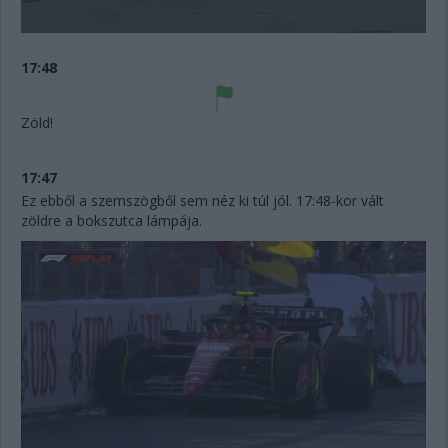
17:48
Zöld!
17:47
Ez ebből a szemszögből sem néz ki túl jól. 17:48-kor vált
zöldre a bokszutca lámpája.