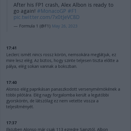
After his FP1 crash, Alex Albon is ready to
go again!
#MonacoGP
#F1
pic.twitter.com/7x0tJeVC8D
— Formula 1 (@F1)
May 26, 2023
17:41
Leclerc ismét nincs rossz körön, nemsokára meglátjuk, ez
mire lesz elég. Az biztos, hogy szinte teljesen tiszta előtte a
pálya, elég sokan vannak a bokszban.
17:40
Alonso elég paprikásan panaszkodott versenymérnökének a
többi pilótára. Elég nagy forgalomba került a legutóbbi
gyorskörén, de látszólag ez nem vetette vissza a
teljesítményét.
17:37
Eközben Alonso már csak 113 ezredre Sainztól, Albon