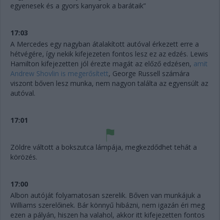
egyenesek és a gyors kanyarok a barátaik”
17:03
A Mercedes egy nagyban átalakított autóval érkezett erre a
hétvégére, így nekik kifejezeten fontos lesz ez az edzés. Lewis
Hamilton kifejezetten jól érezte magát az előző edzésen,
amit
Andrew Shovlin is megerősített
, George Russell számára
viszont bőven lesz munka, nem nagyon találta az egyensúlt az
autóval.
17:01
Zöldre váltott a bokszutca lámpája, megkezdődhet tehát a
körözés.
17:00
Albon autóját folyamatosan szerelik. Bőven van munkájuk a
Williams szerelőinek. Bár könnyű hibázni, nem igazán éri meg
ezen a pályán, hiszen ha valahol, akkor itt kifejezetten fontos