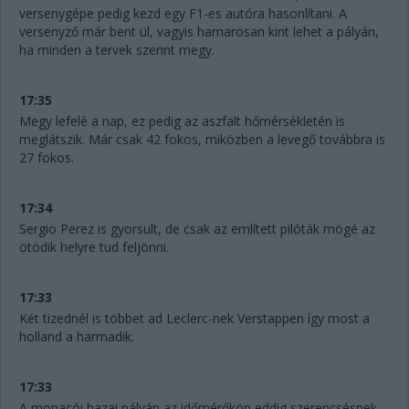
versenygépe pedig kezd egy F1-es autóra hasonlítani. A
versenyző már bent ül, vagyis hamarosan kint lehet a pályán,
ha minden a tervek szerint megy.
17:35
Megy lefelé a nap, ez pedig az aszfalt hőmérsékletén is
meglátszik. Már csak 42 fokos, miközben a levegő továbbra is
27 fokos.
17:34
Sergio Perez is gyorsult, de csak az említett pilóták mögé az
ötödik helyre tud feljönni.
17:33
Két tizednél is többet ad Leclerc-nek Verstappen így most a
holland a harmadik.
17:33
A monacói hazai pályán az időmérőkön eddig szerencsésnek