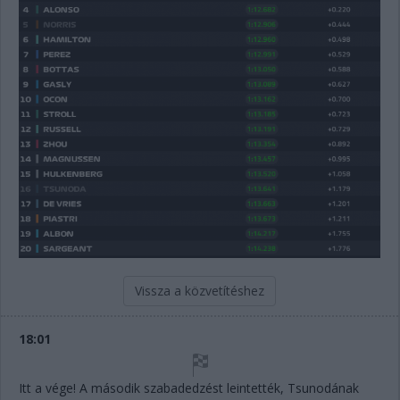
Vissza a közvetítéshez
18:01
Itt a vége! A második szabadedzést leintették, Tsunodának