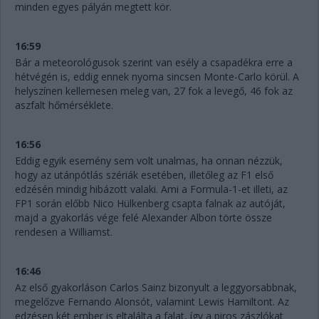
minden egyes pályán megtett kör.
16:59
Bár a meteorológusok szerint van esély a csapadékra erre a
hétvégén is, eddig ennek nyoma sincsen Monte-Carlo körül. A
helyszínen kellemesen meleg van, 27 fok a levegő, 46 fok az
aszfalt hőmérséklete.
16:56
Eddig egyik esemény sem volt unalmas, ha onnan nézzük,
hogy az utánpótlás szériák esetében, illetőleg az F1 első
edzésén mindig hibázott valaki. Ami a Formula-1-et illeti, az
FP1 során előbb Nico Hülkenberg csapta falnak az autóját,
majd a gyakorlás vége felé Alexander Albon törte össze
rendesen a Williamst.
16:46
Az első gyakorláson Carlos Sainz bizonyult a leggyorsabbnak,
megelőzve Fernando Alonsót, valamint Lewis Hamiltont. Az
edzésen két ember is eltalálta a falat, így a piros zászlókat