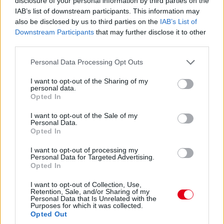
disclosure of your personal information by third parties on the
IAB’s list of downstream participants. This information may
also be disclosed by us to third parties on the
IAB’s List of
Downstream Participants
that may further disclose it to other
17:22
third parties.
Leclerc is gyorsul, már a negyedik öt tizedes lemaradással. Így
állunk 37 perccel a leintés előtt.
Please note that this website/app uses one or more Google
Personal Data Processing Opt Outs
services and may gather and store information including but
not limited to your visit or usage behaviour. You may click to
I want to opt-out of the Sharing of my
personal data.
grant or deny consent to Google and its third-party tags to
Opted In
use your data for below specified purposes in below Google
consent section.
I want to opt-out of the Sale of my
Personal Data.
Opted In
I want to opt-out of processing my
Personal Data for Targeted Advertising.
Opted In
I want to opt-out of Collection, Use,
Retention, Sale, and/or Sharing of my
Personal Data that Is Unrelated with the
Purposes for which it was collected.
Opted Out