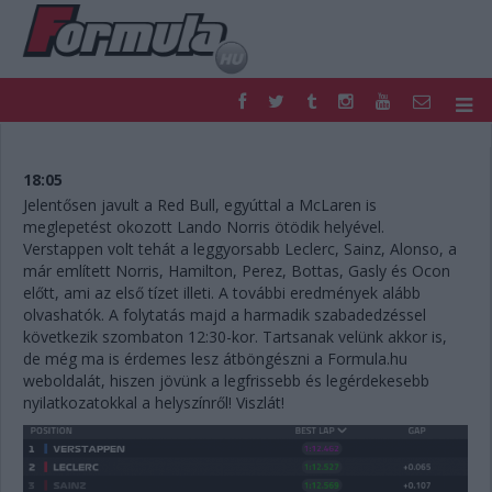
F1
PARC FERMÉ
FORMULA
MOTOR
18:05
NEMZETKÖZI
HAZAI
Jelentősen javult a Red Bull, egyúttal a McLaren is
meglepetést okozott Lando Norris ötödik helyével.
RETRO
EGYÉB
Verstappen volt tehát a leggyorsabb Leclerc, Sainz, Alonso, a
PODCAST
SHOP
már említett Norris, Hamilton, Perez, Bottas, Gasly és Ocon
LIVE
TIPPJÁTÉK
előtt, ami az első tízet illeti. A további eredmények alább
DIGITÁLIS MAGAZIN
PONTÁLLÁSOK
olvashatók. A folytatás majd a harmadik szabadedzéssel
VERSENYNAPTÁRAK
következik szombaton 12:30-kor. Tartsanak velünk akkor is,
de még ma is érdemes lesz átböngészni a Formula.hu
weboldalát, hiszen jövünk a legfrissebb és legérdekesebb
nyilatkozatokkal a helyszínről! Viszlát!