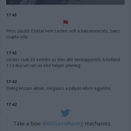
17:43
Piros zászló! Ezúttal nem Leclerc volt a balszerencsés, Sainz
csapta oda.
17:43
Leclerc csak 65 ezredre az élen álló Verstappentől. A holland
1:12.462-vel van az első helyen jelenleg.
17:42
Elvileg készen állnak, mégsincs a pályán Albon egyelőre...
17:42
Take a bow
@WilliamsRacing
mechanics