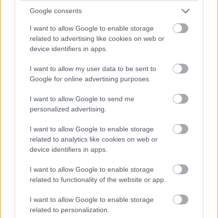
Google consents
I want to allow Google to enable storage
related to advertising like cookies on web or
17:20
device identifiers in apps.
Perez felugrik a második helyre. 81 ezreddel maradt le
Verstappentől. Érdekesség, hogy mindkét Ferrari a kemény
I want to allow my user data to be sent to
gumikon dolgozik. Leclerc jelenleg a hetedik helyen van, de
Google for online advertising purposes.
ugyanazon az abroncson van kint, mint korábban a
csapattársa.
I want to allow Google to send me
personalized advertising.
17:18
I want to allow Google to enable storage
Russell nagyon szenvedett korábban, most azonban az
related to analytics like cookies on web or
időeredmények alapján sikerült előrébb jutnia. Jelenleg a
device identifiers in apps.
negyedik három tizedes hátrányban.
I want to allow Google to enable storage
17:17
related to functionality of the website or app.
Javulnak az idők, Verstappen már 1:13.567-nél jár. Tőle 241
I want to allow Google to enable storage
ezredre van Sainz, aki felugrott a második helyre, Alonso
related to personalization.
pedig a harmadik. Érdekesség, hogy szinte mindenki a