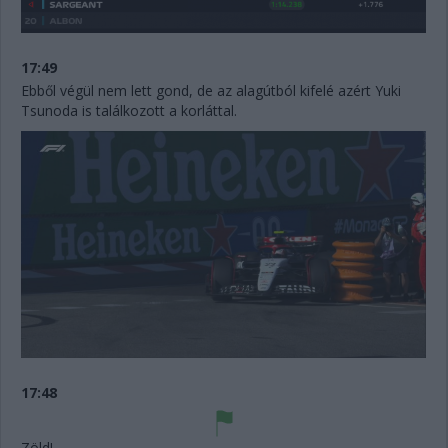
17:49
Ebből végül nem lett gond, de az alagútból kifelé azért Yuki
Tsunoda is találkozott a korláttal.
17:48
Zöld!