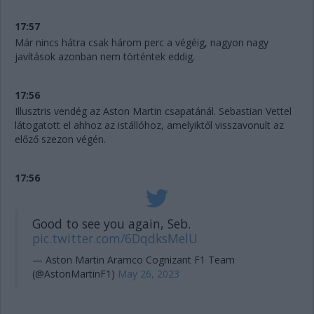
17:57
Már nincs hátra csak három perc a végéig, nagyon nagy
javítások azonban nem történtek eddig.
17:56
Illusztris vendég az Aston Martin csapatánál. Sebastian Vettel
látogatott el ahhoz az istállóhoz, amelyiktől visszavonult az
előző szezon végén.
17:56
Good to see you again, Seb.
pic.twitter.com/6DqdksMelU
— Aston Martin Aramco Cognizant F1 Team
(@AstonMartinF1)
May 26, 2023