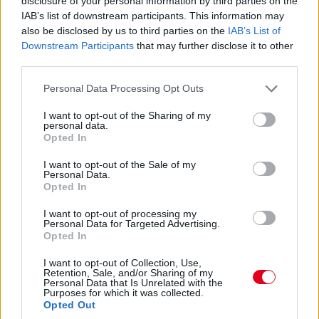
disclosure of your personal information by third parties on the
IAB’s list of downstream participants. This information may
also be disclosed by us to third parties on the
IAB’s List of
Downstream Participants
that may further disclose it to other
17:22
third parties.
Leclerc is gyorsul, már a negyedik öt tizedes lemaradással. Így
állunk 37 perccel a leintés előtt.
Please note that this website/app uses one or more Google
Personal Data Processing Opt Outs
services and may gather and store information including but
not limited to your visit or usage behaviour. You may click to
I want to opt-out of the Sharing of my
personal data.
grant or deny consent to Google and its third-party tags to
Opted In
use your data for below specified purposes in below Google
consent section.
I want to opt-out of the Sale of my
Personal Data.
Opted In
I want to opt-out of processing my
Personal Data for Targeted Advertising.
Opted In
I want to opt-out of Collection, Use,
Retention, Sale, and/or Sharing of my
Personal Data that Is Unrelated with the
Purposes for which it was collected.
Opted Out