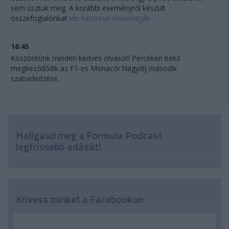
sem úsztuk meg. A korábbi eseményről készült
összefoglalónkat
ide kattintva olvashatják.
16:45
Köszöntünk minden kedves olvasót! Perceken belül
megkeződődik az F1-es Monacói Nagydíj második
szabadedzése.
Hallgasd meg a Formula Podcast
legfrissebb adását!
Kövess minket a Facebookon