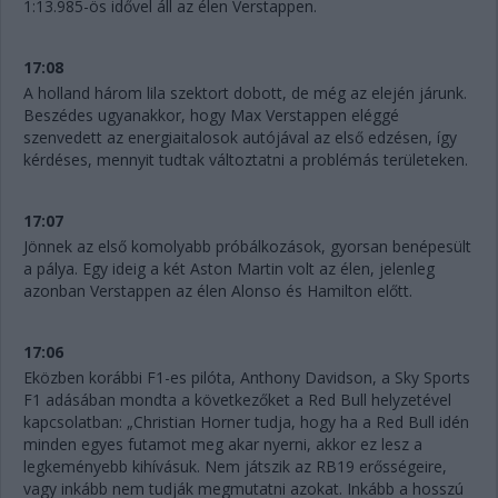
1:13.985-ös idővel áll az élen Verstappen.
17:08
A holland három lila szektort dobott, de még az elején járunk.
Beszédes ugyanakkor, hogy Max Verstappen eléggé
szenvedett az energiaitalosok autójával az első edzésen, így
kérdéses, mennyit tudtak változtatni a problémás területeken.
17:07
Jönnek az első komolyabb próbálkozások, gyorsan benépesült
a pálya. Egy ideig a két Aston Martin volt az élen, jelenleg
azonban Verstappen az élen Alonso és Hamilton előtt.
17:06
Eközben korábbi F1-es pilóta, Anthony Davidson, a Sky Sports
F1 adásában mondta a következőket a Red Bull helyzetével
kapcsolatban: „Christian Horner tudja, hogy ha a Red Bull idén
minden egyes futamot meg akar nyerni, akkor ez lesz a
legkeményebb kihívásuk. Nem játszik az RB19 erősségeire,
vagy inkább nem tudják megmutatni azokat. Inkább a hosszú