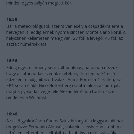
minden egyes pályán megtett kör.
16:59
Bár a meteorológusok szerint van esély a csapadékra erre a
hétvégén is, eddig ennek nyoma sincsen Monte-Carlo körül. A
helyszínen kellemesen meleg van, 27 fok a levegő, 46 fok az
aszfalt hőmérséklete.
16:56
Eddig egyik esemény sem volt unalmas, ha onnan nézzük,
hogy az utánpótlás szériák esetében, illetőleg az F1 első
edzésén mindig hibázott valaki. Ami a Formula-1-et illeti, az
FP1 során előbb Nico Hülkenberg csapta falnak az autóját,
majd a gyakorlás vége felé Alexander Albon törte össze
rendesen a Williamst.
16:46
Az első gyakorláson Carlos Sainz bizonyult a leggyorsabbnak,
megelőzve Fernando Alonsót, valamint Lewis Hamiltont. Az
edzésen két ember is eltalálta a falat, így a piros zászlókat