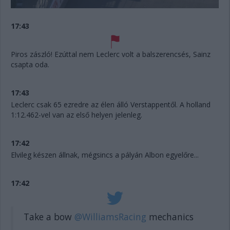
17:43
Piros zászló! Ezúttal nem Leclerc volt a balszerencsés, Sainz
csapta oda.
17:43
Leclerc csak 65 ezredre az élen álló Verstappentől. A holland
1:12.462-vel van az első helyen jelenleg.
17:42
Elvileg készen állnak, mégsincs a pályán Albon egyelőre...
17:42
Take a bow
@WilliamsRacing
mechanics