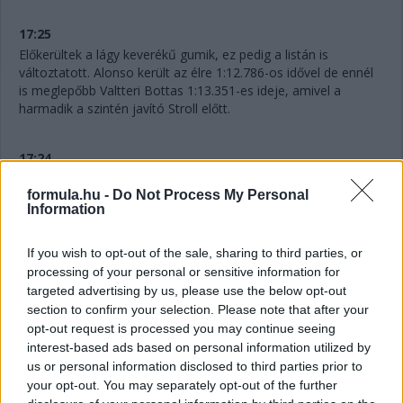
17:25
Előkerültek a lágy keverékű gumik, ez pedig a listán is
változtatott. Alonso került az élre 1:12.786-os idővel de ennél
is meglepőbb Valtteri Bottas 1:13.351-es ideje, amivel a
harmadik a szintén javító Stroll előtt.
17:24
Úgy látszik, Sainz elég fura helyzetekbe keveredik ma. Ezúttal
formula.hu -
Do Not Process My Personal
Perezzel akadt gondja, aki Hülkenberg útjából tért ki, de így
Information
csak a Ferrarit tartotta fel.
If you wish to opt-out of the sale, sharing to third parties, or
processing of your personal or sensitive information for
targeted advertising by us, please use the below opt-out
section to confirm your selection. Please note that after your
opt-out request is processed you may continue seeing
interest-based ads based on personal information utilized by
us or personal information disclosed to third parties prior to
your opt-out. You may separately opt-out of the further