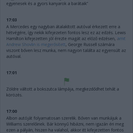
egyenesek és a gyors kanyarok a barátaik”
17:03
A Mercedes egy nagyban átalakított autóval érkezett erre a
hétvégére, így nekik kifejezeten fontos lesz ez az edzés. Lewis
Hamilton kifejezetten jól érezte magát az előző edzésen,
amit
Andrew Shovlin is megerősített
, George Russell számára
viszont bőven lesz munka, nem nagyon találta az egyensúlt az
autóval.
17:01
Zöldre váltott a bokszutca lámpája, megkezdődhet tehát a
körözés.
17:00
Albon autóját folyamatosan szerelik. Bőven van munkájuk a
Williams szerelőinek. Bár könnyű hibázni, nem igazán éri meg
ezen a pályán, hiszen ha valahol, akkor itt kifejezetten fontos