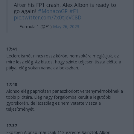
After his FP1 crash, Alex Albon is ready to
go again!
#MonacoGP
#F1
pic.twitter.com/7x0tJeVC8D
— Formula 1 (@F1)
May 26, 2023
17:41
Leclerc ismét nincs rossz körön, nemsokára meglátjuk, ez
mire lesz elég. Az biztos, hogy szinte teljesen tiszta előtte a
pálya, elég sokan vannak a bokszban.
17:40
Alonso elég paprikásan panaszkodott versenymérnökének a
többi pilótára. Elég nagy forgalomba került a legutóbbi
gyorskörén, de látszólag ez nem vetette vissza a
teljesítményét.
17:37
Eközben Alonso már csak 113 ezredre Sainztól, Albon