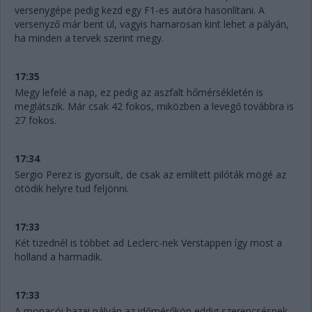
versenygépe pedig kezd egy F1-es autóra hasonlítani. A
versenyző már bent ül, vagyis hamarosan kint lehet a pályán,
ha minden a tervek szerint megy.
17:35
Megy lefelé a nap, ez pedig az aszfalt hőmérsékletén is
meglátszik. Már csak 42 fokos, miközben a levegő továbbra is
27 fokos.
17:34
Sergio Perez is gyorsult, de csak az említett pilóták mögé az
ötödik helyre tud feljönni.
17:33
Két tizednél is többet ad Leclerc-nek Verstappen így most a
holland a harmadik.
17:33
A monacói hazai pályán az időmérőkön eddig szerencsésnek