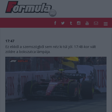
F1
PARC FERMÉ
FORMULA
MOTOR
17:47
NEMZETKÖZI
HAZAI
Ez ebből a szemszögből sem néz ki túl jól. 17:48-kor vált
zöldre a bokszutca lámpája.
RETRO
EGYÉB
PODCAST
SHOP
LIVE
TIPPJÁTÉK
DIGITÁLIS MAGAZIN
PONTÁLLÁSOK
VERSENYNAPTÁRAK