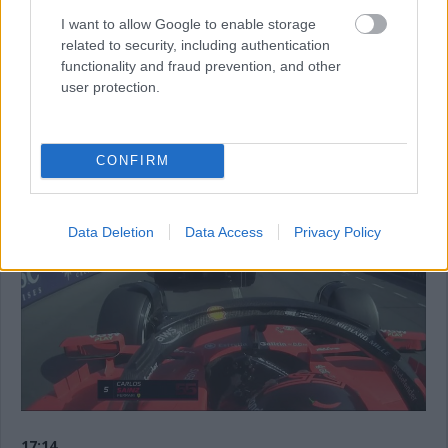
közepeseken van, a Ferrari spanyolja viszont kemény gumikon
futotta meg 1:13.808-as idejét.
I want to allow Google to enable storage
related to security, including authentication
functionality and fraud prevention, and other
17:15
user protection.
Ezt mindenképp érdemes megnézni: a Ferrari kettőse
majdnem összeütközött néhány perccel ezelőtt. Nagy a
forgalom, de a figyelmetlenség itt duplán büntet ezen a
CONFIRM
helyszínen.
Data Deletion
Data Access
Privacy Policy
17:14