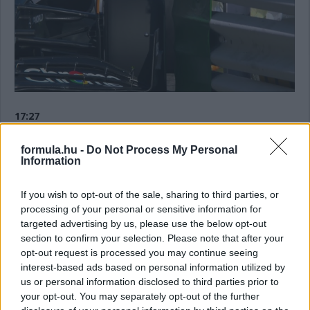
17:27
Ehhez tegyük hozzá, hogy a Pirelli erre a hétvégére a három
leglágyabb gumit hozta el, vagyis a 3-as, a 4-es, illetőleg az 5-
formula.hu -
Do Not Process My Personal
ös számú keverékeket.
Information
If you wish to opt-out of the sale, sharing to third parties, or
17:26
processing of your personal or sensitive information for
Nagy a különbség a lágy gumis idők és azok között,
targeted advertising by us, please use the below opt-out
amelyeket közepeseken futottak. Nyck de Vries a hetedik,
section to confirm your selection. Please note that after your
Guanyu Zhou pedig a nyolcadik helyen már azóta.
opt-out request is processed you may continue seeing
interest-based ads based on personal information utilized by
17:25
us or personal information disclosed to third parties prior to
Előkerültek a lágy keverékű gumik, ez pedig a listán is
your opt-out. You may separately opt-out of the further
változtatott. Alonso került az élre 1:12.786-os idővel de ennél