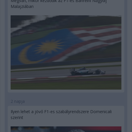
Megvan, mikor kezdődik az F1-es Bahreini Nagydíj
Malajziában
2 napja
Ilyen lehet a jövő F1-es szabályrendszere Domenicali
szerint