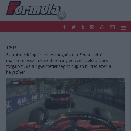
F1
PARC FERMÉ
FORMULA
MOTOR
17:15
NEMZETKÖZI
HAZAI
Ezt mindenképp érdemes megnézni: a Ferrari kettőse
majdnem összeütközött néhány perccel ezelőtt. Nagy a
RETRO
EGYÉB
forgalom, de a figyelmetlenség itt duplán büntet ezen a
PODCAST
SHOP
helyszínen.
LIVE
TIPPJÁTÉK
DIGITÁLIS MAGAZIN
PONTÁLLÁSOK
VERSENYNAPTÁRAK