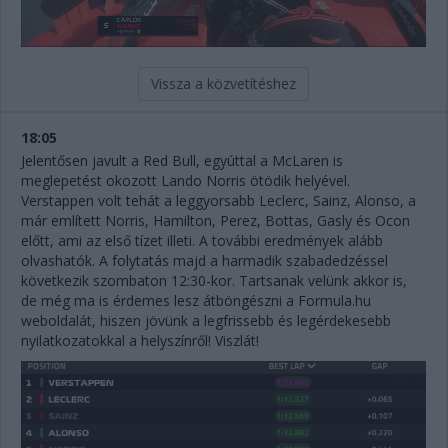
Vissza a közvetítéshez
18:05
Jelentősen javult a Red Bull, egyúttal a McLaren is
meglepetést okozott Lando Norris ötödik helyével.
Verstappen volt tehát a leggyorsabb Leclerc, Sainz, Alonso, a
már említett Norris, Hamilton, Perez, Bottas, Gasly és Ocon
előtt, ami az első tízet illeti. A további eredmények alább
olvashatók. A folytatás majd a harmadik szabadedzéssel
következik szombaton 12:30-kor. Tartsanak velünk akkor is,
de még ma is érdemes lesz átböngészni a Formula.hu
weboldalát, hiszen jövünk a legfrissebb és legérdekesebb
nyilatkozatokkal a helyszínről! Viszlát!