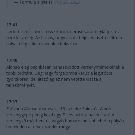
— Formula 1 (@F1)
May 26, 2023
17:41
Leclerc ismét nincs rossz körön, nemsokára meglátjuk, ez
mire lesz elég. Az biztos, hogy szinte teljesen tiszta előtte a
pálya, elég sokan vannak a bokszban.
17:40
Alonso elég paprikásan panaszkodott versenymérnökének a
többi pilótára. Elég nagy forgalomba került a legutóbbi
gyorskörén, de látszólag ez nem vetette vissza a
teljesítményét.
17:37
Eközben Alonso már csak 113 ezredre Sainztól, Albon
versenygépe pedig kezd egy F1-es autóra hasonlítani. A
versenyző már bent ül, vagyis hamarosan kint lehet a pályán,
ha minden a tervek szerint megy.