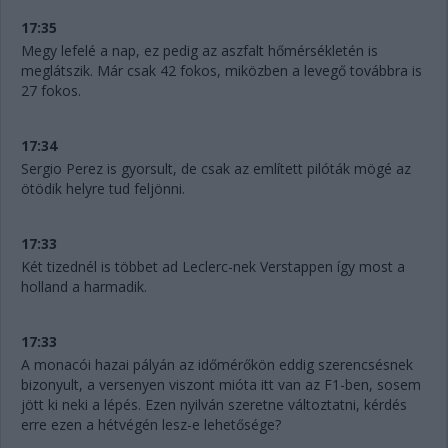
17:35
Megy lefelé a nap, ez pedig az aszfalt hőmérsékletén is
meglátszik. Már csak 42 fokos, miközben a levegő továbbra is
27 fokos.
17:34
Sergio Perez is gyorsult, de csak az említett pilóták mögé az
ötödik helyre tud feljönni.
17:33
Két tizednél is többet ad Leclerc-nek Verstappen így most a
holland a harmadik.
17:33
A monacói hazai pályán az időmérőkön eddig szerencsésnek
bizonyult, a versenyen viszont mióta itt van az F1-ben, sosem
jött ki neki a lépés. Ezen nyilván szeretne változtatni, kérdés
erre ezen a hétvégén lesz-e lehetősége?