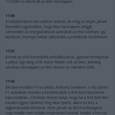
1:13.985-ös idővel áll az élen Verstappen.
17:08
A holland három lila szektort dobott, de még az elején járunk.
Beszédes ugyanakkor, hogy Max Verstappen eléggé
szenvedett az energiaitalosok autójával az első edzésen, így
kérdéses, mennyit tudtak változtatni a problémás területeken.
17:07
Jönnek az első komolyabb próbálkozások, gyorsan benépesült
a pálya. Egy ideig a két Aston Martin volt az élen, jelenleg
azonban Verstappen az élen Alonso és Hamilton előtt.
17:06
Eközben korábbi F1-es pilóta, Anthony Davidson, a Sky Sports
F1 adásában mondta a következőket a Red Bull helyzetével
kapcsolatban: „Christian Horner tudja, hogy ha a Red Bull idén
minden egyes futamot meg akar nyerni, akkor ez lesz a
legkeményebb kihívásuk. Nem játszik az RB19 erősségeire,
vagy inkább nem tudják megmutatni azokat. Inkább a hosszú