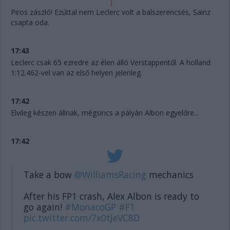
Piros zászló! Ezúttal nem Leclerc volt a balszerencsés, Sainz
csapta oda.
17:43
Leclerc csak 65 ezredre az élen álló Verstappentől. A holland
1:12.462-vel van az első helyen jelenleg.
17:42
Elvileg készen állnak, mégsincs a pályán Albon egyelőre...
17:42
Take a bow
@WilliamsRacing
mechanics
After his FP1 crash, Alex Albon is ready to
go again!
#MonacoGP
#F1
pic.twitter.com/7x0tJeVC8D