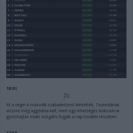
18:01
Itt a vége! A második szabadedzést leintették, Tsunodának
viszont még aggódnia kell, mert egy lehetséges bokszutcai
gyorshajtás miatt vizsgálni fogják a nap további részében.
17:59