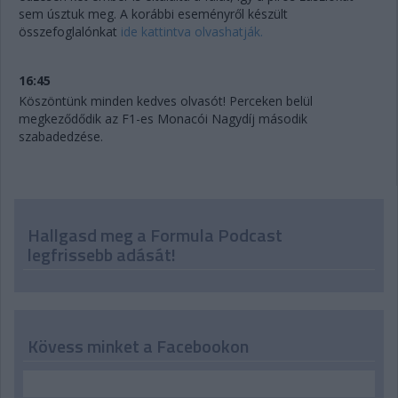
sem úsztuk meg. A korábbi eseményről készült
összefoglalónkat
ide kattintva olvashatják.
16:45
Köszöntünk minden kedves olvasót! Perceken belül
megkeződődik az F1-es Monacói Nagydíj második
szabadedzése.
Hallgasd meg a Formula Podcast
legfrissebb adását!
Kövess minket a Facebookon