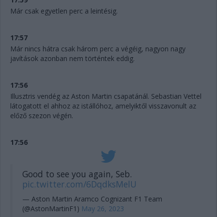
Már csak egyetlen perc a leintésig.
17:57
Már nincs hátra csak három perc a végéig, nagyon nagy
javítások azonban nem történtek eddig.
17:56
Illusztris vendég az Aston Martin csapatánál. Sebastian Vettel
látogatott el ahhoz az istállóhoz, amelyiktől visszavonult az
előző szezon végén.
17:56
Good to see you again, Seb.
pic.twitter.com/6DqdksMelU
— Aston Martin Aramco Cognizant F1 Team
(@AstonMartinF1)
May 26, 2023