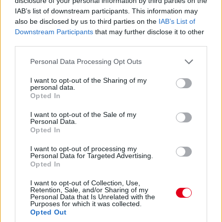
disclosure of your personal information by third parties on the
is meglepőbb Valtteri Bottas 1:13.351-es ideje, amivel a
IAB’s list of downstream participants. This information may
harmadik a szintén javító Stroll előtt.
also be disclosed by us to third parties on the
IAB’s List of
Downstream Participants
that may further disclose it to other
third parties.
17:24
Úgy látszik, Sainz elég fura helyzetekbe keveredik ma. Ezúttal
Please note that this website/app uses one or more Google
Personal Data Processing Opt Outs
Perezzel akadt gondja, aki Hülkenberg útjából tért ki, de így
services and may gather and store information including but
csak a Ferrarit tartotta fel.
not limited to your visit or usage behaviour. You may click to
I want to opt-out of the Sharing of my
personal data.
grant or deny consent to Google and its third-party tags to
Opted In
use your data for below specified purposes in below Google
consent section.
I want to opt-out of the Sale of my
Personal Data.
Opted In
I want to opt-out of processing my
Personal Data for Targeted Advertising.
Opted In
I want to opt-out of Collection, Use,
Retention, Sale, and/or Sharing of my
Personal Data that Is Unrelated with the
Purposes for which it was collected.
Opted Out
17:22