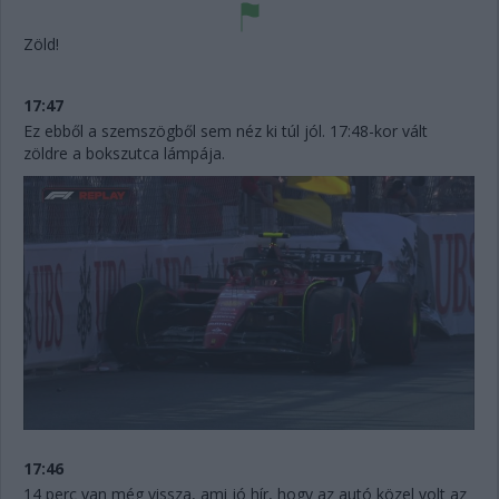
Zöld!
17:47
Ez ebből a szemszögből sem néz ki túl jól. 17:48-kor vált
zöldre a bokszutca lámpája.
17:46
14 perc van még vissza, ami jó hír, hogy az autó közel volt az