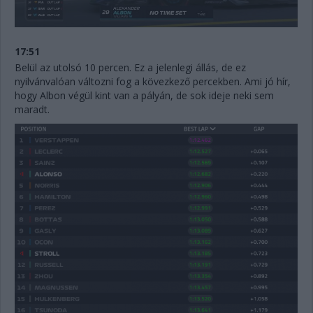
17:51
Belül az utolsó 10 percen. Ez a jelenlegi állás, de ez
nyilvánvalóan változni fog a kövezkező percekben. Ami jó hír,
hogy Albon végül kint van a pályán, de sok ideje neki sem
maradt.