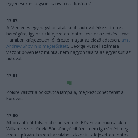
egyenesek és a gyors kanyarok a barátaik”
17:03
A Mercedes egy nagyban átalakított autóval érkezett erre a
hétvégére, így nekik kifejezeten fontos lesz ez az edzés. Lewis
Hamilton kifejezetten jól érezte magát az előző edzésen,
amit
Andrew Shovlin is megerősített
, George Russell számára
viszont bőven lesz munka, nem nagyon találta az egyensúlt az
autóval.
17:01
Zöldre váltott a bokszutca lámpája, megkezdődhet tehát a
körözés.
17:00
Albon autóját folyamatosan szerelik. Bőven van munkájuk a
Williams szerelőinek. Bár könnyű hibázni, nem igazán éri meg
ezen a pályán, hiszen ha valahol, akkor itt kifejezetten fontos