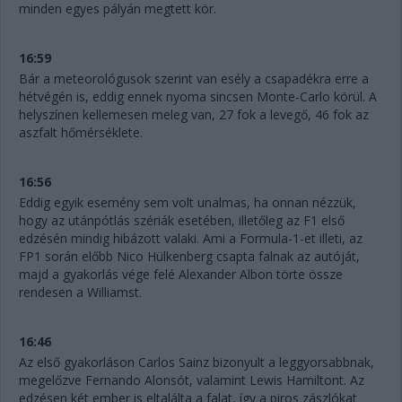
minden egyes pályán megtett kör.
16:59
Bár a meteorológusok szerint van esély a csapadékra erre a
hétvégén is, eddig ennek nyoma sincsen Monte-Carlo körül. A
helyszínen kellemesen meleg van, 27 fok a levegő, 46 fok az
aszfalt hőmérséklete.
16:56
Eddig egyik esemény sem volt unalmas, ha onnan nézzük,
hogy az utánpótlás szériák esetében, illetőleg az F1 első
edzésén mindig hibázott valaki. Ami a Formula-1-et illeti, az
FP1 során előbb Nico Hülkenberg csapta falnak az autóját,
majd a gyakorlás vége felé Alexander Albon törte össze
rendesen a Williamst.
16:46
Az első gyakorláson Carlos Sainz bizonyult a leggyorsabbnak,
megelőzve Fernando Alonsót, valamint Lewis Hamiltont. Az
edzésen két ember is eltalálta a falat, így a piros zászlókat