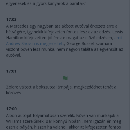
egyenesek és a gyors kanyarok a barátaik”
17:03
A Mercedes egy nagyban átalakított autóval érkezett erre a
hétvégére, így nekik kifejezeten fontos lesz ez az edzés. Lewis
Hamilton kifejezetten jól érezte magát az előző edzésen,
amit
Andrew Shovlin is megerősített
, George Russell számára
viszont bőven lesz munka, nem nagyon találta az egyensúlt az
autóval.
17:01
Zöldre váltott a bokszutca lámpája, megkezdődhet tehát a
körözés.
17:00
Albon autóját folyamatosan szerelik. Bőven van munkájuk a
Williams szerelőinek. Bár könnyű hibázni, nem igazán éri meg
ezen a pályán, hiszen ha valahol, akkor itt kifejezetten fontos