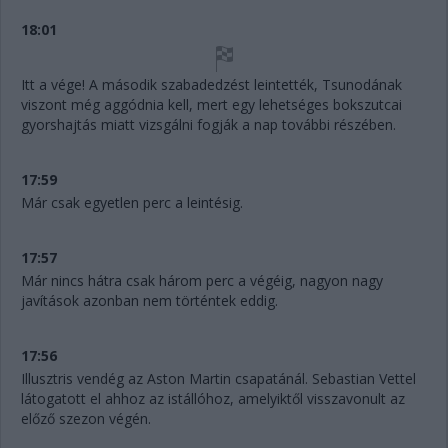
18:01
Itt a vége! A második szabadedzést leintették, Tsunodának
viszont még aggódnia kell, mert egy lehetséges bokszutcai
gyorshajtás miatt vizsgálni fogják a nap további részében.
17:59
Már csak egyetlen perc a leintésig.
17:57
Már nincs hátra csak három perc a végéig, nagyon nagy
javítások azonban nem történtek eddig.
17:56
Illusztris vendég az Aston Martin csapatánál. Sebastian Vettel
látogatott el ahhoz az istállóhoz, amelyiktől visszavonult az
előző szezon végén.