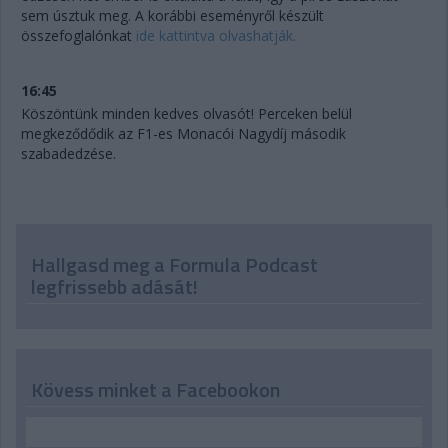
sem úsztuk meg. A korábbi eseményről készült
összefoglalónkat
ide kattintva olvashatják.
16:45
Köszöntünk minden kedves olvasót! Perceken belül
megkeződődik az F1-es Monacói Nagydíj második
szabadedzése.
Hallgasd meg a Formula Podcast
legfrissebb adását!
Kövess minket a Facebookon