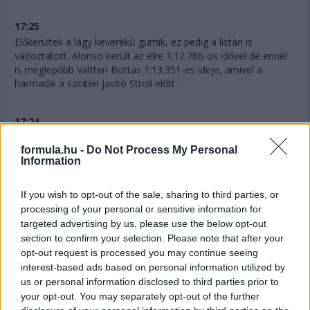
17:25
Előkerültek a lágy keverékű gumik, ez pedig a listán is
változtatott. Alonso került az élre 1:12.786-os idővel de ennél
is meglepőbb Valtteri Bottas 1:13.351-es ideje, amivel a
harmadik a szintén javító Stroll előtt.
17:24
Úgy látszik, Sainz elég fura helyzetekbe keveredik ma. Ezúttal
formula.hu -
Do Not Process My Personal
Perezzel akadt gondja, aki Hülkenberg útjából tért ki, de így
Information
csak a Ferrarit tartotta fel.
If you wish to opt-out of the sale, sharing to third parties, or
processing of your personal or sensitive information for
targeted advertising by us, please use the below opt-out
section to confirm your selection. Please note that after your
opt-out request is processed you may continue seeing
interest-based ads based on personal information utilized by
us or personal information disclosed to third parties prior to
your opt-out. You may separately opt-out of the further