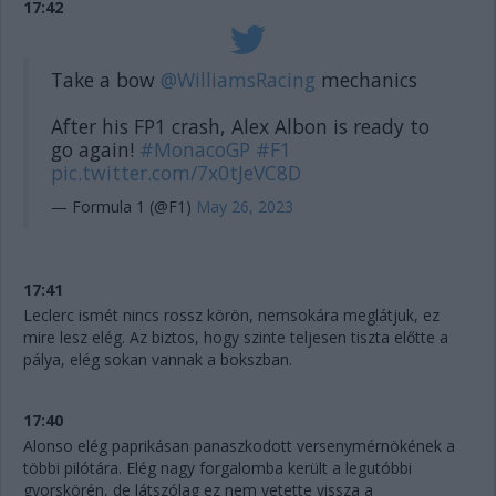
17:42
Take a bow
@WilliamsRacing
mechanics
After his FP1 crash, Alex Albon is ready to
go again!
#MonacoGP
#F1
pic.twitter.com/7x0tJeVC8D
— Formula 1 (@F1)
May 26, 2023
17:41
Leclerc ismét nincs rossz körön, nemsokára meglátjuk, ez
mire lesz elég. Az biztos, hogy szinte teljesen tiszta előtte a
pálya, elég sokan vannak a bokszban.
17:40
Alonso elég paprikásan panaszkodott versenymérnökének a
többi pilótára. Elég nagy forgalomba került a legutóbbi
gyorskörén, de látszólag ez nem vetette vissza a