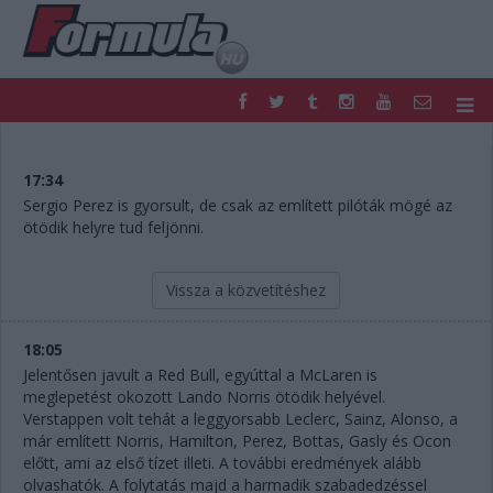
F1
PARC FERMÉ
FORMULA
MOTOR
17:34
NEMZETKÖZI
HAZAI
Sergio Perez is gyorsult, de csak az említett pilóták mögé az
ötödik helyre tud feljönni.
RETRO
EGYÉB
PODCAST
SHOP
LIVE
TIPPJÁTÉK
Vissza a közvetítéshez
DIGITÁLIS MAGAZIN
PONTÁLLÁSOK
VERSENYNAPTÁRAK
18:05
Jelentősen javult a Red Bull, egyúttal a McLaren is
meglepetést okozott Lando Norris ötödik helyével.
Verstappen volt tehát a leggyorsabb Leclerc, Sainz, Alonso, a
már említett Norris, Hamilton, Perez, Bottas, Gasly és Ocon
előtt, ami az első tízet illeti. A további eredmények alább
olvashatók. A folytatás majd a harmadik szabadedzéssel