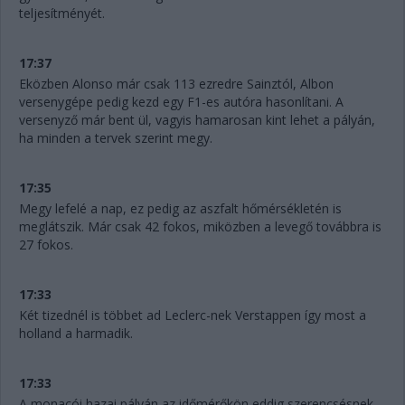
teljesítményét.
17:37
Eközben Alonso már csak 113 ezredre Sainztól, Albon
versenygépe pedig kezd egy F1-es autóra hasonlítani. A
versenyző már bent ül, vagyis hamarosan kint lehet a pályán,
ha minden a tervek szerint megy.
17:35
Megy lefelé a nap, ez pedig az aszfalt hőmérsékletén is
meglátszik. Már csak 42 fokos, miközben a levegő továbbra is
27 fokos.
17:33
Két tizednél is többet ad Leclerc-nek Verstappen így most a
holland a harmadik.
17:33
A monacói hazai pályán az időmérőkön eddig szerencsésnek