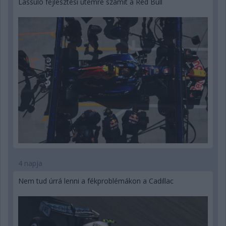
Lassuló fejlesztési ütemre számít a Red Bull
4 napja
Nem tud úrrá lenni a fékproblémákon a Cadillac