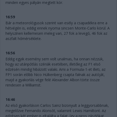
minden egyes pályán megtett kör.
16:59
Bár a meteorológusok szerint van esély a csapadékra erre a
hétvégén is, eddig ennek nyoma sincsen Monte-Carlo körül. A
helyszínen kellemesen meleg van, 27 fok a levegő, 46 fok az
aszfalt hőmérséklete.
16:56
Eddig egyik esemény sem volt unalmas, ha onnan nézzük,
hogy az utánpótlás szériák esetében, illetőleg az F1 első
edzésén mindig hibázott valaki. Ami a Formula-1-et illeti, az
FP1 során előbb Nico Hülkenberg csapta falnak az autóját,
majd a gyakorlás vége felé Alexander Albon törte össze
rendesen a Williamst.
16:46
Az első gyakorláson Carlos Sainz bizonyult a leggyorsabbnak,
megelőzve Fernando Alonsót, valamint Lewis Hamiltont. Az
edzésen két ember is eltalálta a falat, így a piros zászlókat