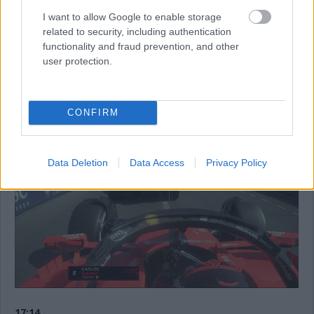
közepeseken van, a Ferrari spanyolja viszont kemény gumikon
futotta meg 1:13.808-as idejét.
I want to allow Google to enable storage
related to security, including authentication
functionality and fraud prevention, and other
17:15
user protection.
Ezt mindenképp érdemes megnézni: a Ferrari kettőse
majdnem összeütközött néhány perccel ezelőtt. Nagy a
forgalom, de a figyelmetlenség itt duplán büntet ezen a
CONFIRM
helyszínen.
Data Deletion
Data Access
Privacy Policy
17:14