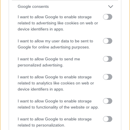
Google consents
I want to allow Google to enable storage
related to advertising like cookies on web or
17:20
device identifiers in apps.
Perez felugrik a második helyre. 81 ezreddel maradt le
Verstappentől. Érdekesség, hogy mindkét Ferrari a kemény
I want to allow my user data to be sent to
gumikon dolgozik. Leclerc jelenleg a hetedik helyen van, de
Google for online advertising purposes.
ugyanazon az abroncson van kint, mint korábban a
csapattársa.
I want to allow Google to send me
personalized advertising.
17:18
I want to allow Google to enable storage
Russell nagyon szenvedett korábban, most azonban az
related to analytics like cookies on web or
időeredmények alapján sikerült előrébb jutnia. Jelenleg a
device identifiers in apps.
negyedik három tizedes hátrányban.
I want to allow Google to enable storage
17:17
related to functionality of the website or app.
Javulnak az idők, Verstappen már 1:13.567-nél jár. Tőle 241
I want to allow Google to enable storage
ezredre van Sainz, aki felugrott a második helyre, Alonso
related to personalization.
pedig a harmadik. Érdekesség, hogy szinte mindenki a