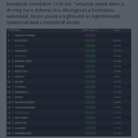
következik szombaton 12:30-kor. Tartsanak velünk akkor is,
de még ma is érdemes lesz átböngészni a Formula.hu
weboldalát, hiszen jövünk a legfrissebb és legérdekesebb
nyilatkozatokkal a helyszínről! Viszlát!