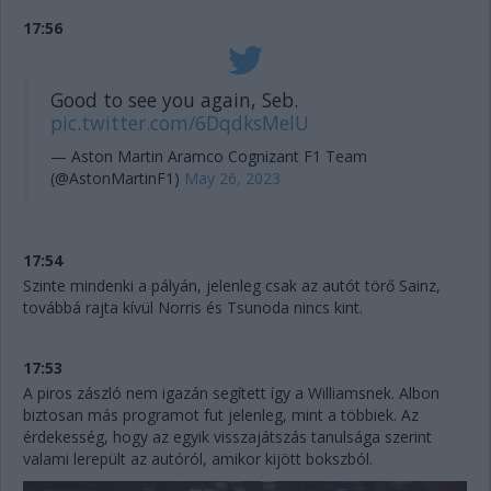
17:56
Good to see you again, Seb.
pic.twitter.com/6DqdksMelU
— Aston Martin Aramco Cognizant F1 Team
(@AstonMartinF1)
May 26, 2023
17:54
Szinte mindenki a pályán, jelenleg csak az autót törő Sainz,
továbbá rajta kívül Norris és Tsunoda nincs kint.
17:53
A piros zászló nem igazán segített így a Williamsnek. Albon
biztosan más programot fut jelenleg, mint a többiek. Az
érdekesség, hogy az egyik visszajátszás tanulsága szerint
valami lerepült az autóról, amikor kijött bokszból.