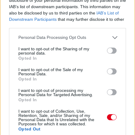
disclosure of your personal information by third parties on the
IAB’s list of downstream participants. This information may
also be disclosed by us to third parties on the
IAB’s List of
Downstream Participants
that may further disclose it to other
17:22
third parties.
Leclerc is gyorsul, már a negyedik öt tizedes lemaradással. Így
állunk 37 perccel a leintés előtt.
Please note that this website/app uses one or more Google
Personal Data Processing Opt Outs
services and may gather and store information including but
not limited to your visit or usage behaviour. You may click to
I want to opt-out of the Sharing of my
personal data.
grant or deny consent to Google and its third-party tags to
Opted In
use your data for below specified purposes in below Google
consent section.
I want to opt-out of the Sale of my
Personal Data.
Opted In
I want to opt-out of processing my
Personal Data for Targeted Advertising.
Opted In
I want to opt-out of Collection, Use,
Retention, Sale, and/or Sharing of my
Personal Data that Is Unrelated with the
Purposes for which it was collected.
Opted Out