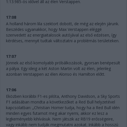
1:13.985-ös idővel áll az élen Verstappen.
17:08
A holland három lila szektort dobott, de még az elején járunk.
Beszédes ugyanakkor, hogy Max Verstappen eléggé
szenvedett az energiaitalosok autójával az első edzésen, így
kérdéses, mennyit tudtak változtatni a problémás területeken.
17:07
Jönnek az első komolyabb próbálkozások, gyorsan benépesült
a pálya. Egy ideig a két Aston Martin volt az élen, jelenleg
azonban Verstappen az élen Alonso és Hamilton előtt.
17:06
Eközben korábbi F1-es pilóta, Anthony Davidson, a Sky Sports
F1 adásában mondta a következőket a Red Bull helyzetével
kapcsolatban: „Christian Horner tudja, hogy ha a Red Bull idén
minden egyes futamot meg akar nyerni, akkor ez lesz a
legkeményebb kihívásuk. Nem játszik az RB19 erősségeire,
vagy inkább nem tudják megmutatni azokat. Inkább a hosszú