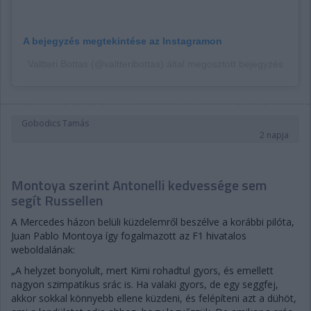
A bejegyzés megtekintése az Instagramon
Valtteri Bottas (@valtteribottas) által megosztott bejegyzés
Gobodics Tamás
2 napja
Montoya szerint Antonelli kedvessége sem
segít Russellen
A Mercedes házon belüli küzdelemről beszélve a korábbi pilóta,
Juan Pablo Montoya így fogalmazott az F1 hivatalos
weboldalának:
„A helyzet bonyolult, mert Kimi rohadtul gyors, és emellett
nagyon szimpatikus srác is. Ha valaki gyors, de egy seggfej,
akkor sokkal könnyebb ellene küzdeni, és felépíteni azt a dühöt,