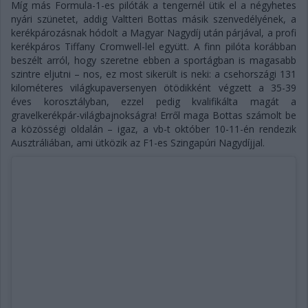
Míg más Formula-1-es pilóták a tengernél ütik el a négyhetes
nyári szünetet, addig Valtteri Bottas másik szenvedélyének, a
kerékpározásnak hódolt a Magyar Nagydíj után párjával, a profi
kerékpáros Tiffany Cromwell-lel együtt. A finn pilóta korábban
beszélt arról, hogy szeretne ebben a sportágban is magasabb
szintre eljutni – nos, ez most sikerült is neki: a csehországi 131
kilométeres világkupaversenyen ötödikként végzett a 35-39
éves korosztályban, ezzel pedig kvalifikálta magát a
gravelkerékpár-világbajnokságra! Erről maga Bottas számolt be
a közösségi oldalán – igaz, a vb-t október 10-11-én rendezik
Ausztráliában, ami ütközik az F1-es Szingapúri Nagydíjjal.