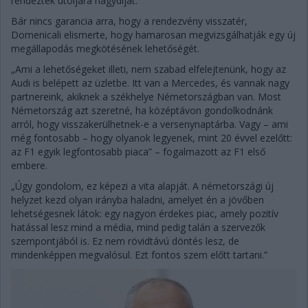
rendeztek utoljára nagydíjat.
Bár nincs garancia arra, hogy a rendezvény visszatér,
Domenicali elismerte, hogy hamarosan megvizsgálhatják egy új
megállapodás megkötésének lehetőségét.
„Ami a lehetőségeket illeti, nem szabad elfelejtenünk, hogy az
Audi is belépett az üzletbe. Itt van a Mercedes, és vannak nagy
partnereink, akiknek a székhelye Németországban van. Most
Németország azt szeretné, ha középtávon gondolkodnánk
arról, hogy visszakerülhetnek-e a versenynaptárba. Vagy – ami
még fontosabb – hogy olyanok legyenek, mint 20 évvel ezelőtt:
az F1 egyik legfontosabb piaca” – fogalmazott az F1 első
embere.
„Úgy gondolom, ez képezi a vita alapját. A németországi új
helyzet kezd olyan irányba haladni, amelyet én a jövőben
lehetségesnek látok: egy nagyon érdekes piac, amely pozitív
hatással lesz mind a média, mind pedig talán a szervezők
szempontjából is. Ez nem rövidtávú döntés lesz, de
mindenképpen megvalósul. Ezt fontos szem előtt tartani.”