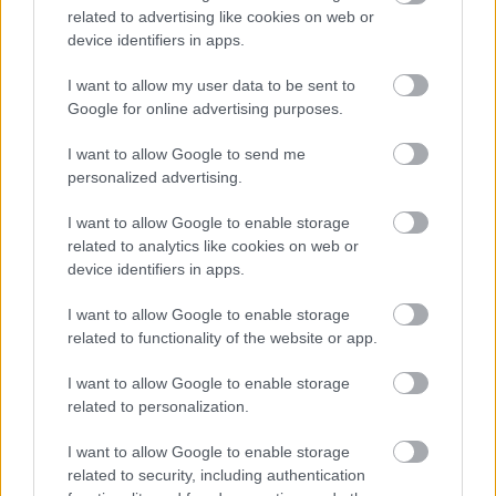
Mekies csapatfőnök szerint az évad hátralévő részében már
related to advertising like cookies on web or
lassulni fog a fejlesztési ütemük, részben azért, mert a
device identifiers in apps.
költségeket meg kell osztani a 2027-es autó munkálatai között
is:
I want to allow my user data to be sent to
„Nem tudom, a többiekkel mi a helyzet, de az biztos, hogy egy
Google for online advertising purposes.
ponton döntést kell hoznunk, hogyan egyensúlyozunk az idei és
a jövő év között. Arra számítok, hogy ez hamarabb meg fog
I want to allow Google to send me
történni, mint tavaly. Szóval főleg a szabályzat fényében
personalized advertising.
dönteni fogunk” – idézi Mekiest a Crash.net. „Ami minket illet,
rengeteg fejlesztést hoztunk mostanáig, hogy próbáljuk
I want to allow Google to enable storage
korrigálni azt a hatalmas hátrányt, amivel eleinte rendelkeztünk.
related to analytics like cookies on web or
Valószínűleg nehéz elképzelni, hogy ebben a ritmusban fogjuk
device identifiers in apps.
folytatni, mindenesetre meglátjuk, mi a legjobb módja annak,
hogy ledolgozzuk ezt az utolsó három tizedmásodpercet.”
I want to allow Google to enable storage
related to functionality of the website or app.
I want to allow Google to enable storage
related to personalization.
I want to allow Google to enable storage
related to security, including authentication