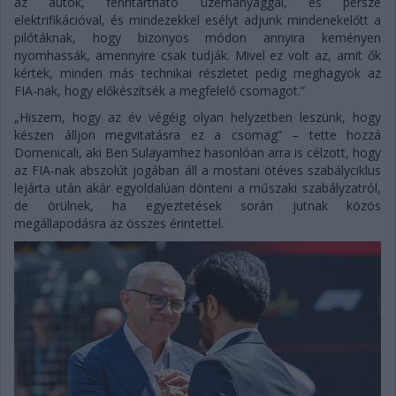
az autók, fenntartható üzemanyaggal, és persze
elektrifikációval, és mindezekkel esélyt adjunk mindenekelőtt a
pilótáknak, hogy bizonyos módon annyira keményen
nyomhassák, amennyire csak tudják. Mivel ez volt az, amit ők
kértek, minden más technikai részletet pedig meghagyok az
FIA-nak, hogy előkészítsék a megfelelő csomagot.”
„Hiszem, hogy az év végéig olyan helyzetben leszünk, hogy
készen álljon megvitatásra ez a csomag” – tette hozzá
Domenicali, aki Ben Sulayamhez hasonlóan arra is célzott, hogy
az FIA-nak abszolút jogában áll a mostani ötéves szabályciklus
lejárta után akár egyoldalúan dönteni a műszaki szabályzatról,
de örülnek, ha egyeztetések során jutnak közös
megállapodásra az összes érintettel.