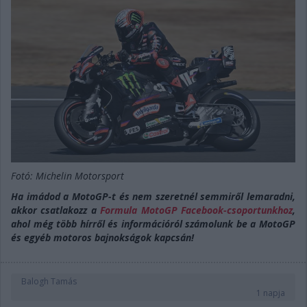
Fotó: Michelin Motorsport
Ha imádod a MotoGP-t és nem szeretnél semmiről lemaradni,
akkor csatlakozz a
Formula MotoGP Facebook-csoportunkhoz
,
ahol még több hírről és információról számolunk be a MotoGP
és egyéb motoros bajnokságok kapcsán!
Balogh Tamás
1 napja