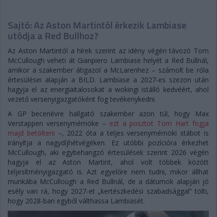
Sajtó: Az Aston Martintól érkezik Lambiase
utódja a Red Bullhoz?
Az Aston Martintól a hírek szerint az idény végén távozó Tom
McCullough veheti át Gianpiero Lambiase helyét a Red Bullnál,
amikor a szakember átigazol a McLarenhez – számolt be róla
értesülései alapján a BILD. Lambiase a 2027-es szezon után
hagyja el az energiaitalosokat a wokingi istálló kedvéért, ahol
vezető versenyigazgatóként fog tevékenykedni.
A GP becenévre hallgató szakember azon túl, hogy Max
Verstappen versenymérnöke –
ezt a posztot Tom Hart fogja
majd betölteni
–, 2022 óta a teljes versenymérnöki stábot is
irányítja a nagydíjhétvégéken. Ez utóbbi pozícióra érkezhet
McCullough, aki egybehangzó értesülések szerint 2026 végén
hagyja el az Aston Martint, ahol volt többek között
teljesítményigazgató is. Azt egyelőre nem tudni, mikor állhat
munkába McCullough a Red Bullnál, de a dátumok alapján jó
esély van rá, hogy 2027-et „kertészkedési szabadsággal” tölti,
hogy 2028-ban egyből válthassa Lambiasét.