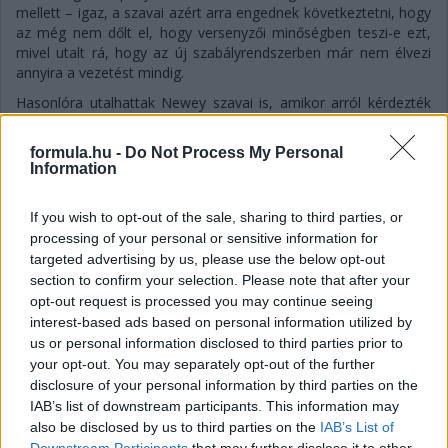
mellett – igaz, a szavai azért arra engednek következtetni, hogy
az még nem dőlt el, hogy versenyzői minőségben teszi-e ezt,
mivel utalt rá, hogy az új szabályrendszerben már nem élvezi
annyira a vezetést mindig.
Hasonlóra utalhattak Newey szavai is, amikor arról kérdezték
még a Magyar Nagydíj sajtótájékoztatóján, hogy mennyire
fontos számukra, hogy megtartsák Alonsót, és szerintük
formula.hu -
Do Not Process My Personal
sikerülni fog-e ez az istálló gyenge szereplése fényében is:
Information
„Fernando nyilvánvalóan egy lenyűgöző versenyző. Óriási
értéket jelent a csapatnak, mind a visszajelzéseivel, mind a
If you wish to opt-out of the sale, sharing to third parties, or
képességeivel. Úgyhogy természetesen fontos számunkra.
processing of your personal or sensitive information for
Meglehetősen biztos vagyok benne, hogy Fernando élvezi a
targeted advertising by us, please use the below opt-out
velünk töltött idejét, és hogy folytatni fogjuk a kapcsolatunkat”
section to confirm your selection. Please note that after your
– fogalmazott a csapatfőnök és technikai szakvezető.
opt-out request is processed you may continue seeing
interest-based ads based on personal information utilized by
us or personal information disclosed to third parties prior to
your opt-out. You may separately opt-out of the further
disclosure of your personal information by third parties on the
IAB’s list of downstream participants. This information may
also be disclosed by us to third parties on the
IAB’s List of
Downstream Participants
that may further disclose it to other