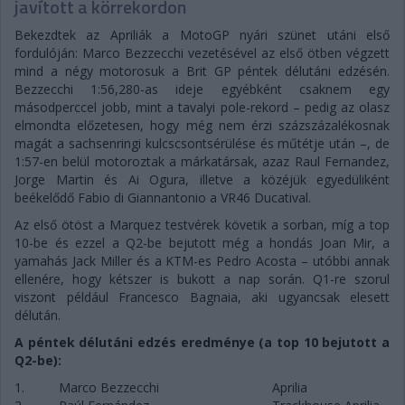
javított a körrekordon
Bekezdtek az Apriliák a MotoGP nyári szünet utáni első
fordulóján: Marco Bezzecchi vezetésével az első ötben végzett
mind a négy motorosuk a Brit GP péntek délutáni edzésén.
Bezzecchi 1:56,280-as ideje egyébként csaknem egy
másodperccel jobb, mint a tavalyi pole-rekord – pedig az olasz
elmondta előzetesen, hogy még nem érzi százszázalékosnak
magát a sachsenringi kulcscsontsérülése és műtétje után –, de
1:57-en belül motoroztak a márkatársak, azaz Raul Fernandez,
Jorge Martin és Ai Ogura, illetve a közéjük egyedüliként
beékelődő Fabio di Giannantonio a VR46 Ducatival.
Az első ötöst a Marquez testvérek követik a sorban, míg a top
10-be és ezzel a Q2-be bejutott még a hondás Joan Mir, a
yamahás Jack Miller és a KTM-es Pedro Acosta – utóbbi annak
ellenére, hogy kétszer is bukott a nap során. Q1-re szorul
viszont például Francesco Bagnaia, aki ugyancsak elesett
délután.
A péntek délutáni edzés eredménye (a top 10 bejutott a
Q2-be):
1.
Marco Bezzecchi
Aprilia