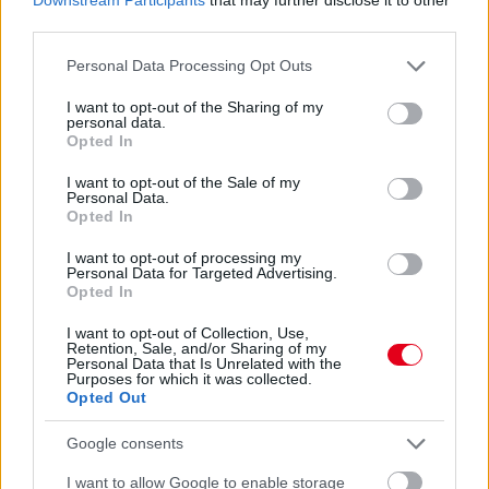
third parties.
Please note that this website/app uses one or more Google
Personal Data Processing Opt Outs
services and may gather and store information including but
not limited to your visit or usage behaviour. You may click to
I want to opt-out of the Sharing of my
personal data.
grant or deny consent to Google and its third-party tags to
Opted In
use your data for below specified purposes in below Google
consent section.
I want to opt-out of the Sale of my
Personal Data.
Balogh Tamás
Opted In
5 napja
I want to opt-out of processing my
Personal Data for Targeted Advertising.
Opted In
Lassuló fejlesztési ütemre számít a Red Bull
I want to opt-out of Collection, Use,
Mivel egy új F1-es szabályrendszer első idényéről van szó,
Retention, Sale, and/or Sharing of my
Personal Data that Is Unrelated with the
várható volt, hogy kiélezett lesz a fejlesztési háború a csapatok
Purposes for which it was collected.
között. A szezon első felében láthattunk is több nagy fejlesztési
Opted Out
csomagot az istállók többségénél, ezek pedig rendszerint
valóban előrelépést is jelentettek (talán a Haas és a Williams
Google consents
jelentik a kivételt). A Red Bullnál is működött például a
Miamiban és a Spielbergben bevetett csomag, ám Laurent
I want to allow Google to enable storage