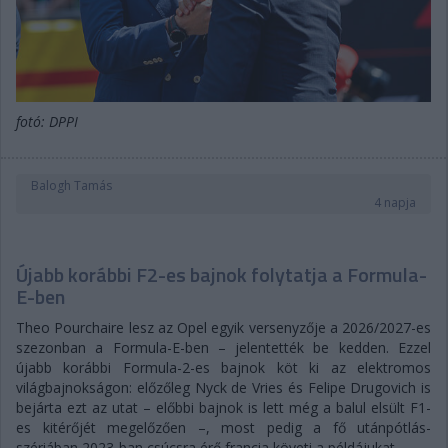
fotó: DPPI
Balogh Tamás
4 napja
Újabb korábbi F2-es bajnok folytatja a Formula-
E-ben
Theo Pourchaire lesz az Opel egyik versenyzője a 2026/2027-es
szezonban a Formula-E-ben – jelentették be kedden. Ezzel
újabb korábbi Formula-2-es bajnok köt ki az elektromos
világbajnokságon: előzőleg Nyck de Vries és Felipe Drugovich is
bejárta ezt az utat – előbbi bajnok is lett még a balul elsült F1-
es kitérőjét megelőzően –, most pedig a fő utánpótlás-
szériában 2023-ban csúcsra érő francia követi a példájukat.