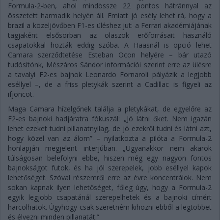
Formula-2-ben, ahol mindössze 22 pontos hátránnyal az
összetett harmadik helyén áll. Emiatt jó esély lehet rá, hogy a
brazil a közeljövőben F1-es üléshez jut: a Ferrari akadémiájának
tagjaként elsősorban az olaszok erőforrásait használó
csapatokkal hozták eddig szóba. A Haasnál is opció lehet
Camara szerződtetése Esteban Ocon helyére – bár utazó
tudósítónk, Mészáros Sándor információi szerint erre az ülésre
a tavalyi F2-es bajnok Leonardo Fornaroli pályázik a legjobb
eséllyel –, de a friss pletykák szerint a Cadillac is figyeli az
ifjoncot.
Maga Camara hízelgőnek találja a pletykákat, de egyelőre az
F2-es bajnoki hadjáratra fókuszál: „Jó látni őket. Nem igazán
lehet ezeket tudni pillanatnyilag, de jó ezekről tudni és látni azt,
hogy közel van az álom” – nyilatkozta a pilóta a Formula-2
honlapján megjelent interjúban. „Ugyanakkor nem akarok
túlságosan belefolyni ebbe, hiszen még egy nagyon fontos
bajnokságot futok, és ha jól szerepelek, jobb eséllyel kapok
lehetőséget. Szóval részemről erre az évre koncentrálok. Nem
sokan kapnak ilyen lehetőséget, főleg úgy, hogy a Formula-2
egyik legjobb csapatánál szerepelhetek és a bajnoki címért
harcolhatok. Úgyhogy csak szeretném kihozni ebből a legtöbbet
és élvezni minden pillanatát.”