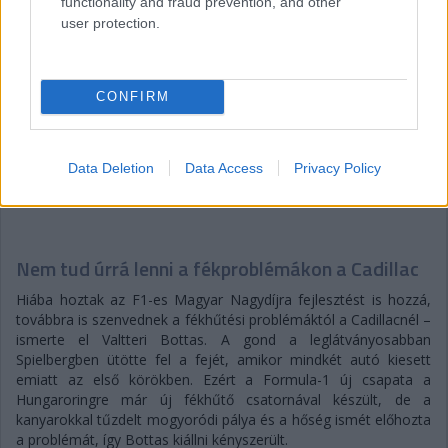
functionality and fraud prevention, and other
user protection.
CONFIRM
Data Deletion
Data Access
Privacy Policy
Balogh Tamás
5 napja
Nem tud úrrá lenni a fékproblémákon a Cadillac
Hiába hoztak az F1-es Magyar Nagydíjra fejlesztést is hozzá,
továbbra is szenvednek a fékhűtési problémáktól a Cadillacnél –
ismerte el Valtteri Bottas. A gond a leglátványosabban
Spielbergben ütötte fel a fejét, amikor mindkét autó kiesett
emiatt az első körökben. Ezért a Formula-1 új csapata a
Hungaroringre már új fékhűtő csatornával készült, de a
kanyarokkal tűzdelt mogyoródi pálya és a hőség ismét előhozta
a problémát, így Bottas kiállni kényszerült.