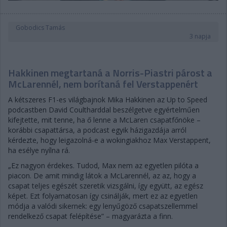
Gobodics Tamás
3 napja
Hakkinen megtartaná a Norris-Piastri párost a
McLarennél, nem borítaná fel Verstappenért
A kétszeres F1-es világbajnok Mika Hakkinen az Up to Speed
podcastben David Coultharddal beszélgetve egyértelműen
kifejtette, mit tenne, ha ő lenne a McLaren csapatfőnöke –
korábbi csapattársa, a podcast egyik házigazdája arról
kérdezte, hogy leigazolná-e a wokingiakhoz Max Verstappent,
ha esélye nyílna rá.
„Ez nagyon érdekes. Tudod, Max nem az egyetlen pilóta a
piacon. De amit mindig látok a McLarennél, az az, hogy a
csapat teljes egészét szeretik vizsgálni, így együtt, az egész
képet. Ezt folyamatosan így csinálják, mert ez az egyetlen
módja a valódi sikernek: egy lenyűgöző csapatszellemmel
rendelkező csapat felépítése” – magyarázta a finn.