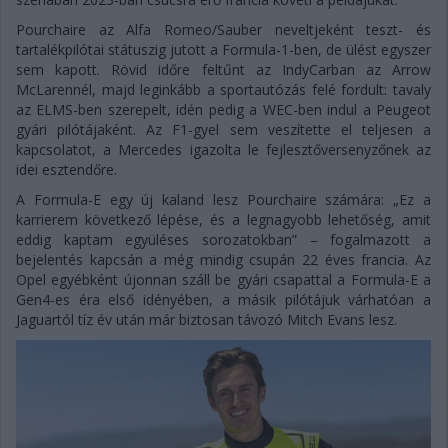
Pourchaire az Alfa Romeo/Sauber neveltjeként teszt- és
tartalékpilótai státuszig jutott a Formula-1-ben, de ülést egyszer
sem kapott. Rövid időre feltűnt az IndyCarban az Arrow
McLarennél, majd leginkább a sportautózás felé fordult: tavaly
az ELMS-ben szerepelt, idén pedig a WEC-ben indul a Peugeot
gyári pilótájaként. Az F1-gyel sem veszítette el teljesen a
kapcsolatot, a Mercedes igazolta le fejlesztőversenyzőnek az
idei esztendőre.
A Formula-E egy új kaland lesz Pourchaire számára: „Ez a
karrierem következő lépése, és a legnagyobb lehetőség, amit
eddig kaptam együléses sorozatokban” – fogalmazott a
bejelentés kapcsán a még mindig csupán 22 éves francia. Az
Opel egyébként újonnan száll be gyári csapattal a Formula-E a
Gen4-es éra első idényében, a másik pilótájuk várhatóan a
Jaguartól tíz év után már biztosan távozó Mitch Evans lesz.