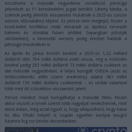
Közzétette a második negyedévre vonatkozó pénzügyi
jelentését az F1 kereskedelmi jogait birtokló Liberty Media, a
számok pedig jelentős visszaesést mutatnak a 2025-ös szezon
azonos időszakához képest. Ez persze nem meglepő, hiszen a
közel-keleti konfliktus miatt elmaradt az áprilisra tervezett
bahreini és dzsiddai futam (előbbit Sepangban pótolják
októberben), a kevesebb verseny pedig érezteti hatását a
pénzügyi mutatókban is.
Az április és június közötti bevétel a 2025-ös 1,22 milliárd
dollárról idén 764 millió dollárra esett vissza, míg a működés
bevétel pedig 293 millió dollárról 73 millió dollárra csökkent az
idei második negyedévben. A teljes korrigált OIBDA (azaz az
értékcsökkenés előtti üzemi eredmény) adatai 361 millió
dollárról 139 millió dollárra csökkentek – ez utóbbi valamivel
több mint 60 százalékos visszaesést jelent.
Persze mindezt majd korrigálhatja a második félév, hiszen
akkor viszont a tervek szerint több nagydíjat rendezhetnek, mint
előző évben, még azzal együtt is, hogy elképzelhető, hogy Katar
és Abu Dhabi helyett is csupán egyetlen európai beugró
futamra fog sor kerülni decemberben.