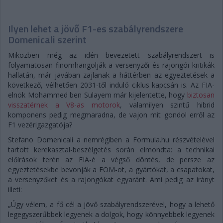
Ilyen lehet a jövő F1-es szabályrendszere
Domenicali szerint
Miközben még az idén bevezetett szabályrendszert is
folyamatosan finomhangolják a versenyzői és rajongói kritikák
hallatán, már javában zajlanak a háttérben az egyeztetések a
következő, vélhetően 2031-től induló ciklus kapcsán is. Az FIA-
elnök Mohammed ben Sulayem már kijelentette, hogy
biztosan
visszatérnek a V8-as motorok
, valamilyen szintű hibrid
komponens pedig megmaradna, de vajon mit gondol erről az
F1 vezérigazgatója?
Stefano Domenicali a nemrégiben a Formula.hu részvételével
tartott kerekasztal-beszélgetés során elmondta: a technikai
előírások terén az FIA-é a végső döntés, de persze az
egyeztetésekbe bevonják a FOM-ot, a gyártókat, a csapatokat,
a versenyzőket és a rajongókat egyaránt. Ami pedig az irányt
illeti:
„Úgy vélem, a fő cél a jövő szabályrendszerével, hogy a lehető
legegyszerűbbek legyenek a dolgok, hogy könnyebbek legyenek