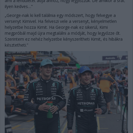
ami a lendületet adja ahhoz, hogy legyőzzük. De amikor a srác
ilyen kedves…”
„George-nak ki kell találnia egy módszert, hogy felvegye a
versenyt Kimivel. Ha felveszi vele a versenyt, kényelmetlen
helyzetbe hozza Kimit. Ha George-nak ez sikerül, Kimi
megpróbál majd újra megtalálni a módját, hogy legyőzze őt.
Szerintem ez nehéz helyzetbe kényszerítheti Kimit, és hibákra
késztetheti.”