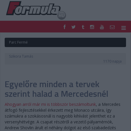
F1
PARC FERMÉ
Parc Fermé
FORMULA
MOTOR
NEMZETKÖZI
HAZAI
Szikora Tamás
RETRO
EGYÉB
1170 napja
PODCAST
SHOP
LIVE
TIPPJÁTÉK
Egyelőre minden a tervek
DIGITÁLIS MAGAZIN
PONTÁLLÁSOK
VERSENYNAPTÁRAK
szerint halad a Mercedesnél
Ahogyan arról már mi is többször beszámoltunk
, a Mercedes
átfogó fejlesztésekkel érkezett meg Monaco utcáira, így
számukra a szokásosnál is nagyobb kihívást jelenthet ez a
versenyhétvége. A csapat részéről a vezető pályamérnök,
Andrew Shovlin árult el néhány dolgot az első szabadedzés