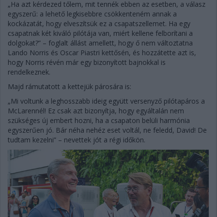
„Ha azt kérdezed tőlem, mit tennék ebben az esetben, a válasz
egyszerű: a lehető legkisebbre csökkenteném annak a
kockázatát, hogy elveszítsük ez a csapatszellemet. Ha egy
csapatnak két kiváló pilótája van, miért kellene felborítani a
dolgokat?” – foglalt állást amellett, hogy ő nem változtatna
Lando Norris és Oscar Piastri kettősén, és hozzátette azt is,
hogy Norris révén már egy bizonyított bajnokkal is
rendelkeznek.
Majd rámutatott a kettejük párosára is:
„Mi voltunk a leghosszabb ideig együtt versenyző pilótapáros a
McLarennél! Ez csak azt bizonyítja, hogy egyáltalán nem
szükséges új embert hozni, ha a csapaton belüli harmónia
egyszerűen jó. Bár néha nehéz eset voltál, ne feledd, David! De
tudtam kezelni” – nevettek jót a régi időkön.