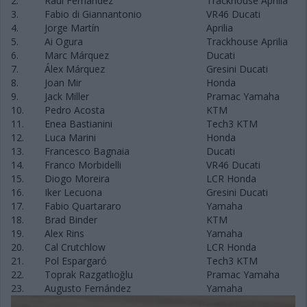
2.
Raúl Fernández
Trackhouse Aprilia
3.
Fabio di Giannantonio
VR46 Ducati
4.
Jorge Martín
Aprilia
5.
Ai Ogura
Trackhouse Aprilia
6.
Marc Márquez
Ducati
7.
Álex Márquez
Gresini Ducati
8.
Joan Mir
Honda
9.
Jack Miller
Pramac Yamaha
10.
Pedro Acosta
KTM
11.
Enea Bastianini
Tech3 KTM
12.
Luca Marini
Honda
13.
Francesco Bagnaia
Ducati
14.
Franco Morbidelli
VR46 Ducati
15.
Diogo Moreira
LCR Honda
16.
Iker Lecuona
Gresini Ducati
17.
Fabio Quartararo
Yamaha
18.
Brad Binder
KTM
19.
Alex Rins
Yamaha
20.
Cal Crutchlow
LCR Honda
21.
Pol Espargaró
Tech3 KTM
22.
Toprak Razgatlıoğlu
Pramac Yamaha
23.
Augusto Fernández
Yamaha