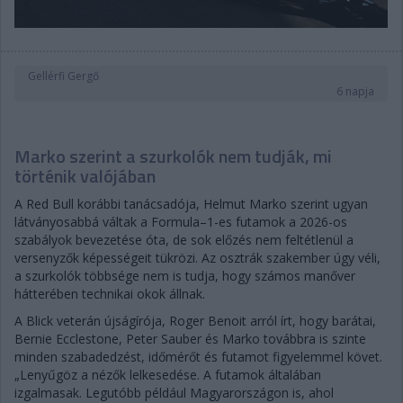
Gellérfi Gergő
6 napja
Marko szerint a szurkolók nem tudják, mi
történik valójában
A Red Bull korábbi tanácsadója, Helmut Marko szerint ugyan
látványosabbá váltak a Formula–1-es futamok a 2026-os
szabályok bevezetése óta, de sok előzés nem feltétlenül a
versenyzők képességeit tükrözi. Az osztrák szakember úgy véli,
a szurkolók többsége nem is tudja, hogy számos manőver
hátterében technikai okok állnak.
A Blick veterán újságírója, Roger Benoit arról írt, hogy barátai,
Bernie Ecclestone, Peter Sauber és Marko továbbra is szinte
minden szabadedzést, időmérőt és futamot figyelemmel követ.
„Lenyűgöz a nézők lelkesedése. A futamok általában
izgalmasak. Legutóbb például Magyarországon is, ahol