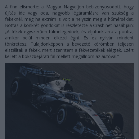
A finn elismerte: a Magyar Nagydíjon bebizonyosodott, hogy
újítás ide vagy oda, nagyobb légáramlásra van szükség a
fékeknél, még ha extrém is volt a helyszín meg a hőmérséklet.
Bottas a konkrét gondokat is részletezte a Crash.net hasábjain:
„A fékek egyszerűen túlmelegednek, és eljutunk arra a pontra,
amikor belül minden elkezd égni. És ez nyilván mindent
tönkretesz. Tulajdonképpen a bevezető körömben teljesen
elszálltak a fékek, mert szerintem a fékvezetékek elégtek. Ezért
kellett a bokszbejárati fal mellett megállnom az autóval.”