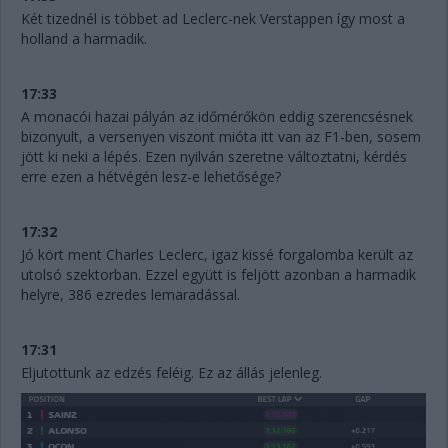
Két tizednél is többet ad Leclerc-nek Verstappen így most a
holland a harmadik.
17:33
A monacói hazai pályán az időmérőkön eddig szerencsésnek
bizonyult, a versenyen viszont mióta itt van az F1-ben, sosem
jött ki neki a lépés. Ezen nyilván szeretne változtatni, kérdés
erre ezen a hétvégén lesz-e lehetősége?
17:32
Jó kört ment Charles Leclerc, igaz kissé forgalomba került az
utolsó szektorban. Ezzel együtt is feljött azonban a harmadik
helyre, 386 ezredes lemaradással.
17:31
Eljutottunk az edzés feléig. Ez az állás jelenleg.