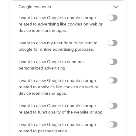
Google consents
I want to allow Google to enable storage
related to advertising like cookies on web or
17:20
device identifiers in apps.
Perez felugrik a második helyre. 81 ezreddel maradt le
Verstappentől. Érdekesség, hogy mindkét Ferrari a kemény
I want to allow my user data to be sent to
gumikon dolgozik. Leclerc jelenleg a hetedik helyen van, de
Google for online advertising purposes.
ugyanazon az abroncson van kint, mint korábban a
csapattársa.
I want to allow Google to send me
personalized advertising.
17:18
I want to allow Google to enable storage
Russell nagyon szenvedett korábban, most azonban az
related to analytics like cookies on web or
időeredmények alapján sikerült előrébb jutnia. Jelenleg a
device identifiers in apps.
negyedik három tizedes hátrányban.
I want to allow Google to enable storage
17:17
related to functionality of the website or app.
Javulnak az idők, Verstappen már 1:13.567-nél jár. Tőle 241
I want to allow Google to enable storage
ezredre van Sainz, aki felugrott a második helyre, Alonso
related to personalization.
pedig a harmadik. Érdekesség, hogy szinte mindenki a