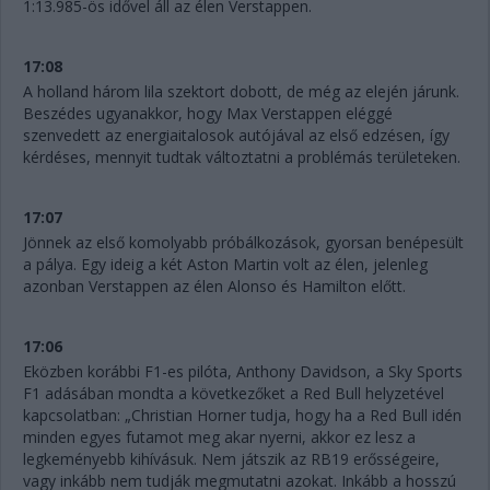
1:13.985-ös idővel áll az élen Verstappen.
17:08
A holland három lila szektort dobott, de még az elején járunk.
Beszédes ugyanakkor, hogy Max Verstappen eléggé
szenvedett az energiaitalosok autójával az első edzésen, így
kérdéses, mennyit tudtak változtatni a problémás területeken.
17:07
Jönnek az első komolyabb próbálkozások, gyorsan benépesült
a pálya. Egy ideig a két Aston Martin volt az élen, jelenleg
azonban Verstappen az élen Alonso és Hamilton előtt.
17:06
Eközben korábbi F1-es pilóta, Anthony Davidson, a Sky Sports
F1 adásában mondta a következőket a Red Bull helyzetével
kapcsolatban: „Christian Horner tudja, hogy ha a Red Bull idén
minden egyes futamot meg akar nyerni, akkor ez lesz a
legkeményebb kihívásuk. Nem játszik az RB19 erősségeire,
vagy inkább nem tudják megmutatni azokat. Inkább a hosszú