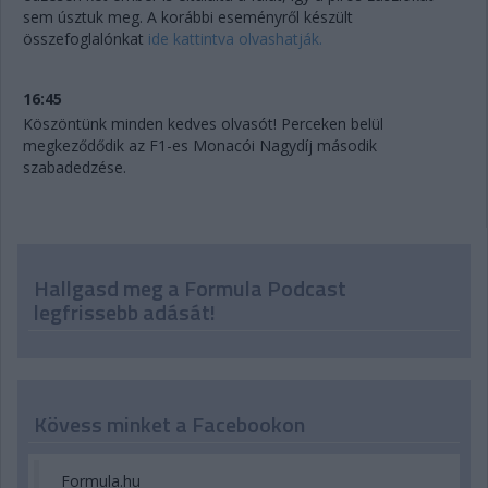
sem úsztuk meg. A korábbi eseményről készült
összefoglalónkat
ide kattintva olvashatják.
16:45
Köszöntünk minden kedves olvasót! Perceken belül
megkeződődik az F1-es Monacói Nagydíj második
szabadedzése.
Hallgasd meg a Formula Podcast
legfrissebb adását!
Kövess minket a Facebookon
Formula.hu