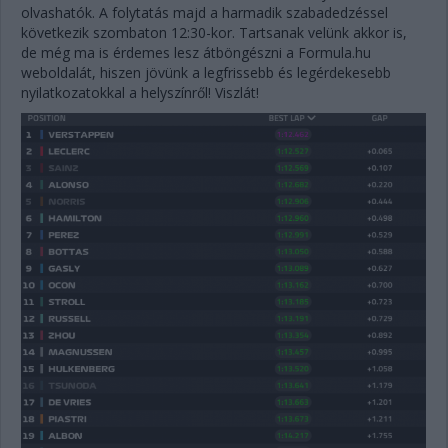
olvashatók. A folytatás majd a harmadik szabadedzéssel
következik szombaton 12:30-kor. Tartsanak velünk akkor is,
de még ma is érdemes lesz átböngészni a Formula.hu
weboldalát, hiszen jövünk a legfrissebb és legérdekesebb
nyilatkozatokkal a helyszínről! Viszlát!