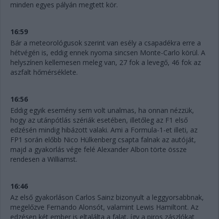
minden egyes pályán megtett kör.
16:59
Bár a meteorológusok szerint van esély a csapadékra erre a
hétvégén is, eddig ennek nyoma sincsen Monte-Carlo körül. A
helyszínen kellemesen meleg van, 27 fok a levegő, 46 fok az
aszfalt hőmérséklete.
16:56
Eddig egyik esemény sem volt unalmas, ha onnan nézzük,
hogy az utánpótlás szériák esetében, illetőleg az F1 első
edzésén mindig hibázott valaki. Ami a Formula-1-et illeti, az
FP1 során előbb Nico Hülkenberg csapta falnak az autóját,
majd a gyakorlás vége felé Alexander Albon törte össze
rendesen a Williamst.
16:46
Az első gyakorláson Carlos Sainz bizonyult a leggyorsabbnak,
megelőzve Fernando Alonsót, valamint Lewis Hamiltont. Az
edzésen két ember is eltalálta a falat, így a piros zászlókat