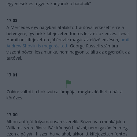
egyenesek és a gyors kanyarok a barátaik”
17:03
A Mercedes egy nagyban átalakított autóval érkezett erre a
hétvégére, így nekik kifejezeten fontos lesz ez az edzés. Lewis
Hamilton kifejezetten jól érezte magát az előző edzésen,
amit
Andrew Shovlin is megerősített
, George Russell számára
viszont bőven lesz munka, nem nagyon találta az egyensúlt az
autóval.
17:01
Zöldre váltott a bokszutca lámpája, megkezdődhet tehát a
körözés.
17:00
Albon autóját folyamatosan szerelik. Bőven van munkájuk a
Williams szerelőinek. Bár könnyű hibázni, nem igazán éri meg
ezen a pályán, hiszen ha valahol, akkor itt kifejezetten fontos