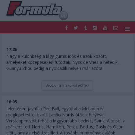
F1
PARC FERMÉ
FORMULA
MOTOR
17:26
NEMZETKÖZI
HAZAI
Nagy a különbség a lágy gumis idők és azok között,
amelyeket közepeseken futottak. Nyck de Vries a hetedik,
RETRO
EGYÉB
Guanyu Zhou pedig a nyolcadik helyen már azóta.
PODCAST
SHOP
LIVE
TIPPJÁTÉK
DIGITÁLIS MAGAZIN
PONTÁLLÁSOK
Vissza a közvetítéshez
VERSENYNAPTÁRAK
18:05
Jelentősen javult a Red Bull, egyúttal a McLaren is
meglepetést okozott Lando Norris ötödik helyével.
Verstappen volt tehát a leggyorsabb Leclerc, Sainz, Alonso, a
már említett Norris, Hamilton, Perez, Bottas, Gasly és Ocon
előtt, ami az első tízet illeti. A további eredmények alább