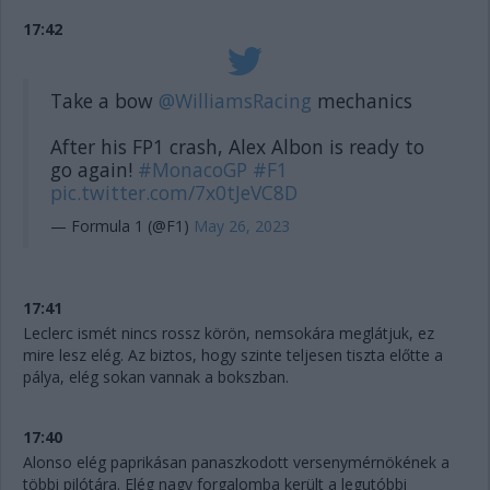
17:42
Take a bow
@WilliamsRacing
mechanics
After his FP1 crash, Alex Albon is ready to
go again!
#MonacoGP
#F1
pic.twitter.com/7x0tJeVC8D
— Formula 1 (@F1)
May 26, 2023
17:41
Leclerc ismét nincs rossz körön, nemsokára meglátjuk, ez
mire lesz elég. Az biztos, hogy szinte teljesen tiszta előtte a
pálya, elég sokan vannak a bokszban.
17:40
Alonso elég paprikásan panaszkodott versenymérnökének a
többi pilótára. Elég nagy forgalomba került a legutóbbi