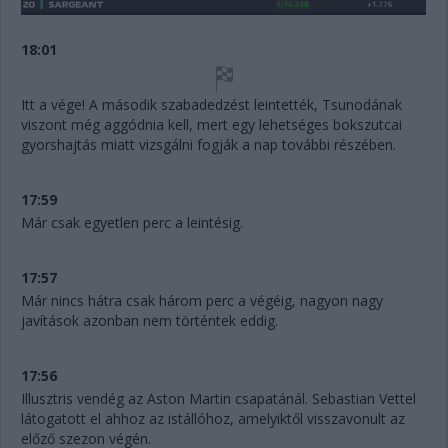
18:01
Itt a vége! A második szabadedzést leintették, Tsunodának
viszont még aggódnia kell, mert egy lehetséges bokszutcai
gyorshajtás miatt vizsgálni fogják a nap további részében.
17:59
Már csak egyetlen perc a leintésig.
17:57
Már nincs hátra csak három perc a végéig, nagyon nagy
javítások azonban nem történtek eddig.
17:56
Illusztris vendég az Aston Martin csapatánál. Sebastian Vettel
látogatott el ahhoz az istállóhoz, amelyiktől visszavonult az
előző szezon végén.