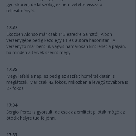
gyorskörén, de látszólag ez nem vetette vissza a
teljesítményét.
17:37
Eközben Alonso már csak 113 ezredre Sainztól, Albon
versenygépe pedig kezd egy F1-es autóra hasonlítani. A
versenyző már bent ül, vagyis hamarosan kint lehet a pályán,
ha minden a tervek szerint megy.
17:35
Megy lefelé a nap, ez pedig az aszfalt hőmérsékletén is
meglátszik. Már csak 42 fokos, miközben a levegő továbbra is
27 fokos.
17:34
Sergio Perez is gyorsult, de csak az említett pilóták mögé az
ötödik helyre tud feljönni.
17:33