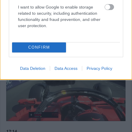
közepeseken van, a Ferrari spanyolja viszont kemény gumikon
futotta meg 1:13.808-as idejét.
I want to allow Google to enable storage
related to security, including authentication
functionality and fraud prevention, and other
17:15
user protection.
Ezt mindenképp érdemes megnézni: a Ferrari kettőse
majdnem összeütközött néhány perccel ezelőtt. Nagy a
forgalom, de a figyelmetlenség itt duplán büntet ezen a
CONFIRM
helyszínen.
Data Deletion
Data Access
Privacy Policy
17:14