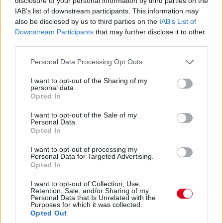
disclosure of your personal information by third parties on the
IAB’s list of downstream participants. This information may
also be disclosed by us to third parties on the
IAB’s List of
Downstream Participants
that may further disclose it to other
17:22
third parties.
Leclerc is gyorsul, már a negyedik öt tizedes lemaradással. Így
állunk 37 perccel a leintés előtt.
Please note that this website/app uses one or more Google
Personal Data Processing Opt Outs
services and may gather and store information including but
not limited to your visit or usage behaviour. You may click to
I want to opt-out of the Sharing of my
personal data.
grant or deny consent to Google and its third-party tags to
Opted In
use your data for below specified purposes in below Google
consent section.
I want to opt-out of the Sale of my
Personal Data.
Opted In
I want to opt-out of processing my
Personal Data for Targeted Advertising.
Opted In
I want to opt-out of Collection, Use,
Retention, Sale, and/or Sharing of my
Personal Data that Is Unrelated with the
Purposes for which it was collected.
Opted Out