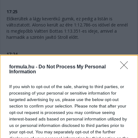
17:25
Előkerültek a lágy keverékű gumik, ez pedig a listán is
változtatott. Alonso került az élre 1:12.786-os idővel de ennél
is meglepőbb Valtteri Bottas 1:13.351-es ideje, amivel a
harmadik a szintén javító Stroll előtt.
17:24
Úgy látszik, Sainz elég fura helyzetekbe keveredik ma. Ezúttal
formula.hu -
Do Not Process My Personal
Perezzel akadt gondja, aki Hülkenberg útjából tért ki, de így
Information
csak a Ferrarit tartotta fel.
If you wish to opt-out of the sale, sharing to third parties, or
processing of your personal or sensitive information for
targeted advertising by us, please use the below opt-out
section to confirm your selection. Please note that after your
opt-out request is processed you may continue seeing
interest-based ads based on personal information utilized by
us or personal information disclosed to third parties prior to
your opt-out. You may separately opt-out of the further