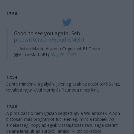
17:56
Good to see you again, Seb.
pic.twitter.com/6DqdksMelU
— Aston Martin Aramco Cognizant F1 Team
(@AstonMartinF1)
May 26, 2023
17:54
Szinte mindenki a pályán, jelenleg csak az autót törő Sainz,
továbbá rajta kívül Norris és Tsunoda nincs kint.
17:53
A piros zászló nem igazán segített így a Williamsnek. Albon
biztosan más programot fut jelenleg, mint a többiek. Az
érdekesség, hogy az egyik visszajátszás tanulsága szerint
valami lerepült az autóról, amikor kijött bokszból.