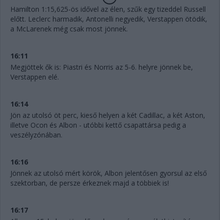
Hamilton 1:15,625-ös idővel az élen, szűk egy tizeddel Russell
előtt. Leclerc harmadik, Antonelli negyedik, Verstappen ötödik,
a McLarenek még csak most jönnek.
16:11
Megjöttek ők is: Piastri és Norris az 5-6. helyre jönnek be,
Verstappen elé.
16:14
Jön az utolsó öt perc, kieső helyen a két Cadillac, a két Aston,
illetve Ocon és Albon - utóbbi kettő csapattársa pedig a
veszélyzónában.
16:16
Jönnek az utolsó mért körök, Albon jelentősen gyorsul az első
szektorban, de persze érkeznek majd a többiek is!
16:17