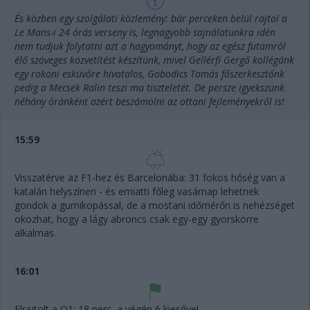
És közben egy szolgálati közlemény: bár perceken belül rajtol a
Le Mans-i 24 órás verseny is, legnagyobb sajnálatunkra idén
nem tudjuk folytatni azt a hagyományt, hogy az egész futamról
élő szöveges közvetítést készítünk, mivel Gellérfi Gergő kollégánk
egy rokoni esküvőre hivatalos, Gobodics Tamás főszerkesztőnk
pedig a Mecsek Ralin teszi ma tiszteletét. De persze igyekszünk
néhány óránként azért beszámolni az ottani fejleményekről is!
15:59
Visszatérve az F1-hez és Barcelonába: 31 fokos hőség van a
katalán helyszínen - és emiatti főleg vasárnap lehetnek
gondok a gumikopással, de a mostani időmérőn is nehézséget
okozhat, hogy a lágy abroncs csak egy-egy gyorskörre
alkalmas.
16:01
Elrajtolt a Q1: 18 perc, a végén 6 kiesővel.