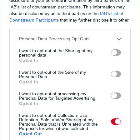
disclosure of your personal information by third parties on the
IAB’s list of downstream participants. This information may
17:08
also be disclosed by us to third parties on the
IAB’s List of
A sorrend tehát három perccel a vége előtt: Russell, Piastri,
Downstream Participants
that may further disclose it to other
Verstappen, Antonelli, Hadjar, Hamilton.
third parties.
Please note that this website/app uses one or more Google
Personal Data Processing Opt Outs
17:09
services and may gather and store information including but
Két perc a végéig, mindenki a pályán (leszámítva persze az
not limited to your visit or usage behaviour. You may click to
I want to opt-out of the Sharing of my
autót tört Leclerc-t). Na nézzük akkor a végjátékot!
personal data.
grant or deny consent to Google and its third-party tags to
Opted In
use your data for below specified purposes in below Google
consent section.
17:10
I want to opt-out of the Sale of my
Personal Data.
Russell lila szektorral nyit, Norris sárgával.
Opted In
I want to opt-out of processing my
17:11
Personal Data for Targeted Advertising.
Antonelli odarak egy brutális középső szektort - de Russell egy
Opted In
tizeddel még nála is gyorsabb!
I want to opt-out of Collection, Use,
Retention, Sale, and/or Sharing of my
Personal Data that Is Unrelated with the
17:11
Purposes for which it was collected.
Antonelli bemegy 1:15 alá, de elég lesz-e ez? Nem, Russell
Opted Out
három tizedet ad neki!