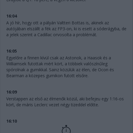
16:04
A jó hír, hogy ott a pályán Valtteri Bottas is, akinek az
autójában elszállt a fék az FP3-on, ki is esett a sóderágyba, de
a jelek szerint a Cadillac orvosolta a problémát.
16:05
Egyelőre a finnen kívül csak az Astonok, a Haasok és a
Williamsek futottak mért kört, a többiek valószínűleg
spórolnak a gumikkal. Sainz közülük az élen, de Ocon és
Bearman a közepes gumikon futott elsőre.
16:09
Verstappen az első az élmenők közül, aki befejeu egy 1:16-os
kört, de máris Leclerc vezet négy tizeddel előtte.
16:10