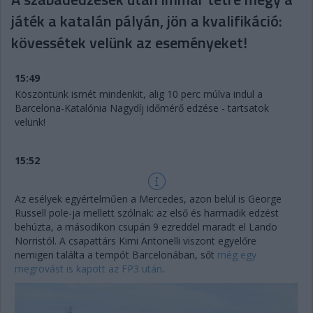
játék a katalán pályán, jön a kvalifikáció:
kövessétek velünk az eseményeket!
15:49
Köszöntünk ismét mindenkit, alig 10 perc múlva indul a
Barcelona-Katalónia Nagydíj időmérő edzése - tartsatok
velünk!
15:52
Az esélyek egyértelműen a Mercedes, azon belül is George
Russell pole-ja mellett szólnak: az első és harmadik edzést
behúzta, a másodikon csupán 9 ezreddel maradt el Lando
Norristól. A csapattárs Kimi Antonelli viszont egyelőre
nemigen találta a tempót Barcelonában, sőt
még egy
megrovást is kapott az FP3 után
.