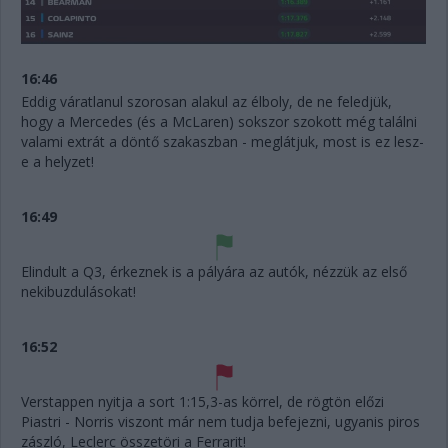
16:46
Eddig váratlanul szorosan alakul az élboly, de ne feledjük,
hogy a Mercedes (és a McLaren) sokszor szokott még találni
valami extrát a döntő szakaszban - meglátjuk, most is ez lesz-
e a helyzet!
16:49
Elindult a Q3, érkeznek is a pályára az autók, nézzük az első
nekibuzdulásokat!
16:52
Verstappen nyitja a sort 1:15,3-as körrel, de rögtön előzi
Piastri - Norris viszont már nem tudja befejezni, ugyanis piros
zászló, Leclerc összetöri a Ferrarit!