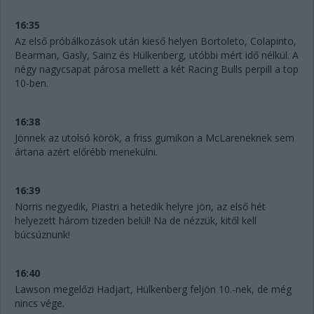
16:35
Az első próbálkozások után kieső helyen Bortoleto, Colapinto,
Bearman, Gasly, Sainz és Hülkenberg, utóbbi mért idő nélkül. A
négy nagycsapat párosa mellett a két Racing Bulls perpill a top
10-ben.
16:38
Jönnek az utolsó körök, a friss gumikon a McLareneknek sem
ártana azért előrébb menekülni.
16:39
Norris negyedik, Piastri a hetedik helyre jön, az első hét
helyezett három tizeden belül! Na de nézzük, kitől kell
búcsúznunk!
16:40
Lawson megelőzi Hadjart, Hülkenberg feljön 10.-nek, de még
nincs vége.