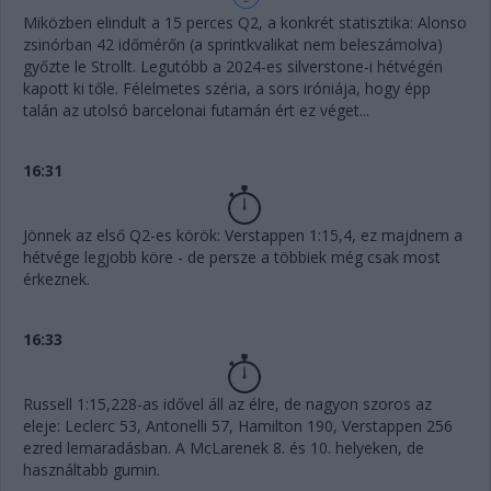
Miközben elindult a 15 perces Q2, a konkrét statisztika: Alonso
zsinórban 42 időmérőn (a sprintkvalikat nem beleszámolva)
győzte le Strollt. Legutóbb a 2024-es silverstone-i hétvégén
kapott ki tőle. Félelmetes széria, a sors iróniája, hogy épp
talán az utolsó barcelonai futamán ért ez véget...
16:31
Jönnek az első Q2-es körök: Verstappen 1:15,4, ez majdnem a
hétvége legjobb köre - de persze a többiek még csak most
érkeznek.
16:33
Russell 1:15,228-as idővel áll az élre, de nagyon szoros az
eleje: Leclerc 53, Antonelli 57, Hamilton 190, Verstappen 256
ezred lemaradásban. A McLarenek 8. és 10. helyeken, de
használtabb gumin.