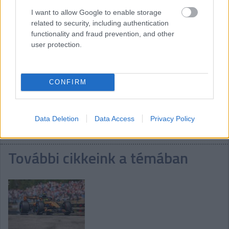
I want to allow Google to enable storage
related to security, including authentication
functionality and fraud prevention, and other
17:16
user protection.
Russell idén harmadszor a pole-ban amúgy, de a Ferrari
váratlan közelsége alapján nem lefutott ez a holnapi verseny,
főleg a jósolt extrém gumikopás függvényében... Érdemes lesz
vasárnap is velünk tartani, 15 órakor rajtol a futam, tartsatok
CONFIRM
velünk akkor és addig is!
Data Deletion
Data Access
Privacy Policy
További cikkeink a témában