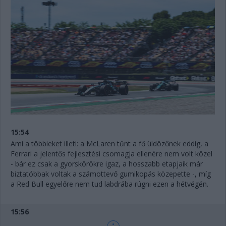
15:54
Ami a többieket illeti: a McLaren tűnt a fő üldözőnek eddig, a
Ferrari a jelentős fejlesztési csomagja ellenére nem volt közel
- bár ez csak a gyorskörökre igaz, a hosszabb etapjaik már
biztatóbbak voltak a számottevő gumikopás közepette -, míg
a Red Bull egyelőre nem tud labdrába rúgni ezen a hétvégén.
15:56