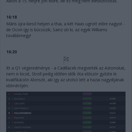
Albon a 15. helyre jön előre, de ez még nem életbiztosítás.
16:18
Máris újra kieső helyen a thai, a két Haas ugrott előre nagyot -
de Ocon így is búcsúzik, Sainz üti ki, az egyik Williams
továbbmegy!
16:20
Itt a Q1 végeredménye - a Cadillacek megverték az Astonokat,
nem is kicsit, Stroll pedig időtlen idők óta először győzte le
kvalifikáción Alonsót, aki így az utolsó lett a hazai nagydíjának
időmérőjén: