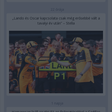
22 órája
„Lando és Oscar kapcsolata csak még erősebbé vált a
tavalyi év után” – Stella
1 napja
Hamarosan leáll az idei F1-es fejlesztésekkel a Cadillac