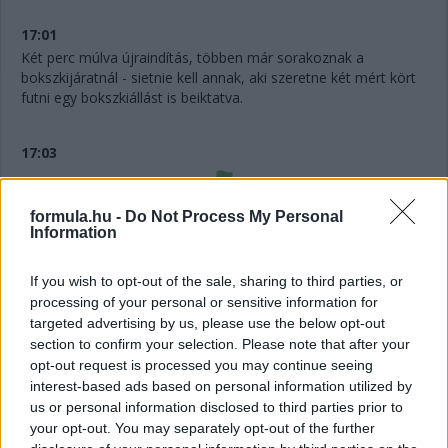
17:01
Két perc múlva újraindítás, többen már sorakoznak a
bokszkijáratnál - sietnie kell annak, aki szeretne két mért kört
futni egy bokszkiállást is beiktatva.
17:03
Folytatódik a Q3, bő nyolc perce maradt a pilótáknak.
formula.hu -
Do Not Process My Personal
Information
17:06
If you wish to opt-out of the sale, sharing to third parties, or
Antonelli jön elsőként, de sem Piastrit, sem Verstappent nem
processing of your personal or sensitive information for
előzi a vb-éllovas.
targeted advertising by us, please use the below opt-out
section to confirm your selection. Please note that after your
17:07
opt-out request is processed you may continue seeing
Russell viszont az élre áll, de csak 31 ezreddel előzi Piastrit!
interest-based ads based on personal information utilized by
Hamilton csak a hatodik a Ferrarival, kap bő fél másodpercet.
us or personal information disclosed to third parties prior to
Norris, Lawson és Hülkenberg mért idő nélkül.
your opt-out. You may separately opt-out of the further