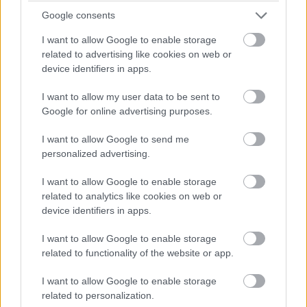
Google consents
17:11
I want to allow Google to enable storage
Norris kis híján elkapta Antonellit, harmadiknak jön.
related to advertising like cookies on web or
Verstappen is remek szektorokkal jön!
device identifiers in apps.
I want to allow my user data to be sent to
17:12
Google for online advertising purposes.
Verstappen csak a negyedik, Hadjar ötödik, Piastri hatodik -
Hamilton viszont mindenkit hátrébb szorít, 64 ezredes
I want to allow Google to send me
hátránnyal a második!
Így viszont eldőlt: Russellé a pole!
personalized advertising.
I want to allow Google to enable storage
17:15
related to analytics like cookies on web or
Hamilton váratlanul közel, most verheti igazán a fejét a falba
device identifiers in apps.
Leclerc... Itt a Q3 vége:
I want to allow Google to enable storage
related to functionality of the website or app.
I want to allow Google to enable storage
related to personalization.