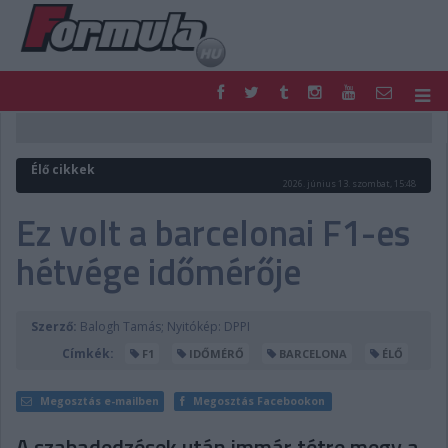
F1
PARC FERMÉ
FORMULA
MOTOR
Élő cikkek
NEMZETKÖZI
HAZAI
2026. június 13. szombat, 15:48
RETRO
EGYÉB
Ez volt a barcelonai F1-es
PODCAST
SHOP
hétvége időmérője
LIVE
TIPPJÁTÉK
DIGITÁLIS MAGAZIN
PONTÁLLÁSOK
VERSENYNAPTÁRAK
Szerző:
Balogh Tamás; Nyitókép: DPPI
Címkék:
F1
IDŐMÉRŐ
BARCELONA
ÉLŐ
Megosztás e-mailben
Megosztás Facebookon
A szabadedzések után immár tétre megy a