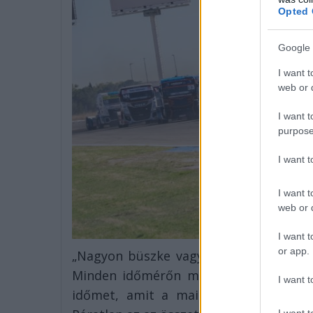
Opted 
Google 
I want t
web or d
I want t
purpose
I want 
I want t
web or d
I want t
or app.
„Nagyon büszke vagyok az idei eredmé
Minden időmérőn mi voltunk a leggyo
I want t
időmet, amit a mai napig igazságtal
I want t