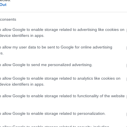
Out
consents
o allow Google to enable storage related to advertising like cookies on
evice identifiers in apps.
o allow my user data to be sent to Google for online advertising
s.
to allow Google to send me personalized advertising.
o allow Google to enable storage related to analytics like cookies on
evice identifiers in apps.
o allow Google to enable storage related to functionality of the website
nyekre és a csapatra, hogy ezt megcsináltuk.
rsabbak, sajnos a Nürburgringen elvették az
o allow Google to enable storage related to personalization.
annak tartok, de ez nem mindennapi dolog.
o allow Google to enable storage related to security, including