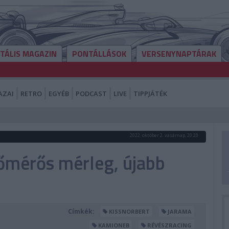
ITÁLIS MAGAZIN
PONTÁLLÁSOK
VERSENYNAPTÁRAK
AZAI
RETRO
EGYÉB
PODCAST
LIVE
TIPPJÁTÉK
2022. október 2. vasárnap, 20:20
dőmérős mérleg, újabb
Címkék:
KISSNORBERT
JARAMA
KAMIONEB
RÉVÉSZRACING