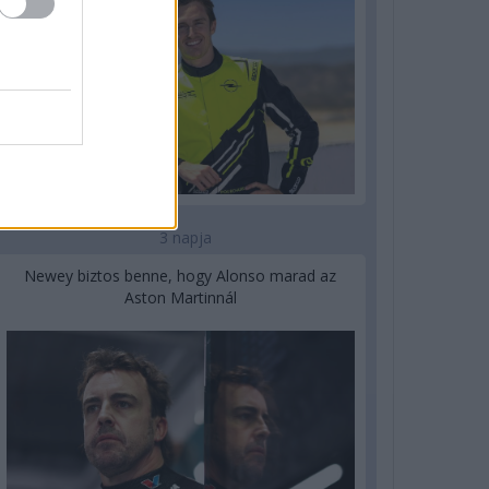
3 napja
Newey biztos benne, hogy Alonso marad az
Aston Martinnál