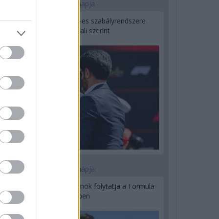
2 napja
Ilyen lehet a jövő F1-es szabályrendszere
Domenicali szerint
2 napja
Újabb korábbi F2-es bajnok folytatja a Formula-
E-ben