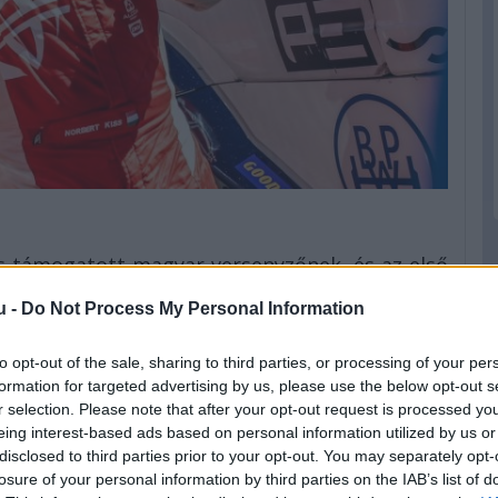
is támogatott magyar versenyzőnek, és az első
, biztosan győzött az első futamban. A második
u -
Do Not Process My Personal Information
io Albacete ért célba.
to opt-out of the sale, sharing to third parties, or processing of your per
zért figyelnem kellett az első féktávon, hogy ne
formation for targeted advertising by us, please use the below opt-out s
l kezdve építgettem az előnyömet. Nagyon jól
r selection. Please note that after your opt-out request is processed y
elmet arattunk” – mondta a leintés után Kiss
eing interest-based ads based on personal information utilized by us or
disclosed to third parties prior to your opt-out. You may separately opt-
losure of your personal information by third parties on the IAB’s list of