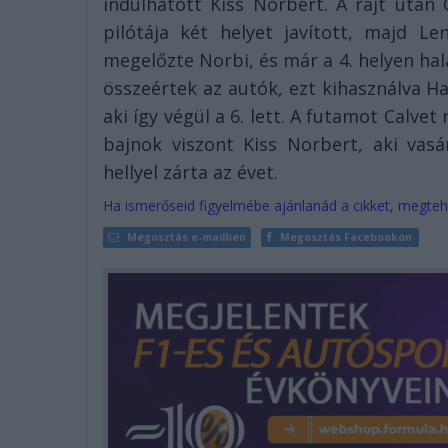
indulhatott Kiss Norbert. A rajt után 
pilótája két helyet javított, majd L
megelőzte Norbi, és már a 4. helyen hal
összeértek az autók, ezt kihasználva H
aki így végül a 6. lett. A futamot Calve
bajnok viszont Kiss Norbert, aki va
hellyel zárta az évet.
Ha ismerőseid figyelmébe ajánlanád a cikket, megteh
Megosztás e-mailben
Megosztás Facebookon