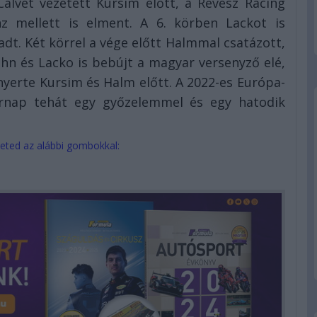
Calvet vezetett Kursim előtt, a Révész Racing
enz mellett is elment. A 6. körben Lackot is
adt. Két körrel a vége előtt Halmmal csatázott,
ahn és Lacko is bebújt a magyar versenyző elé,
t nyerte Kursim és Halm előtt. A 2022-es Európa-
sárnap tehát egy győzelemmel és egy hatodik
eted az alábbi gombokkal: