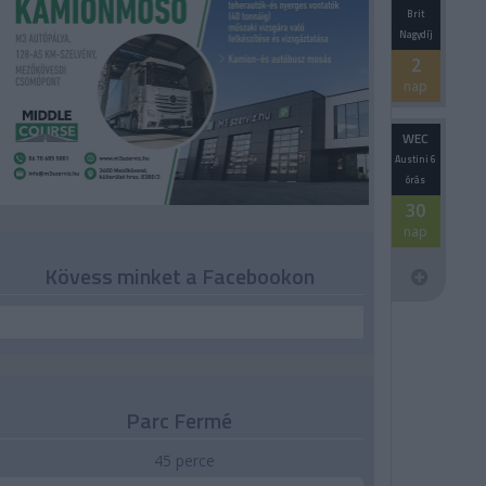
Brit
Nagydíj
2
nap
WEC
Austini 6
órás
30
nap
Kövess minket a Facebookon
Parc Fermé
45 perce