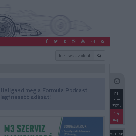
Hallgasd meg a Formula Podcast
F1
legfrissebb adását!
Holland
Nagydíj
16
nap
MotoGP