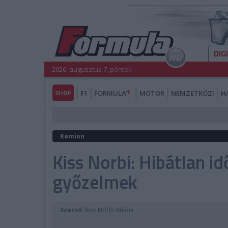
DIG
2026. augusztus 7. péntek
SHOP
F1
FORMULA
MOTOR
NEMZETKÖZI
H
Kamion
Kiss Norbi: Hibátlan i
győzelmek
Szerző:
Kiss Norbi Média