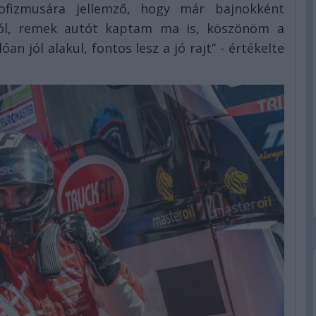
ofizmusára jellemző, hogy már bajnokként
sról, remek autót kaptam ma is, köszönöm a
n jól alakul, fontos lesz a jó rajt” - értékelte