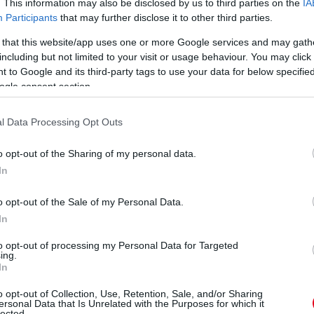
8. helyről indulhatott a 2022-es Európa-bajnok,
. This information may also be disclosed by us to third parties on the
IA
Participants
that may further disclose it to other third parties.
 is megelőzte a magyar pilóta. Az élen Kursim,
róbált meglépni, de az első hét 4 másodpercen
 that this website/app uses one or more Google services and may gath
including but not limited to your visit or usage behaviour. You may click 
ladt a 6. helyen féltávnál. A 9. körben aztán
 to Google and its third-party tags to use your data for below specifi
 riválisát, és feljött az 5. helyre Lenz mögé.
ogle consent section.
m győzött, az 1-es rajtszámú magyar kamiont
l Data Processing Opt Outs
 versenyzett a magyar pilóta, és megszerezte
o opt-out of the Sharing of my personal data.
rra példa, hogy egy versenyző minden időmérőn
In
o opt-out of the Sale of my Personal Data.
In
to opt-out of processing my Personal Data for Targeted
ing.
In
o opt-out of Collection, Use, Retention, Sale, and/or Sharing
ersonal Data that Is Unrelated with the Purposes for which it
lected.