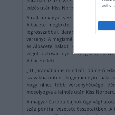
Páratlan az az összetartás, ami a csapat
authenti
edzés után Kiss Norbert.
A rajt a magyar versenyzőnek jól siker
Albacete meglökte, és a hátuk mögöt
legrosszabbul, darabok repültek le kam
versenyt. A megismételt rajtot is jól ka
és Albacete haladt. Féltávnál már nég
végül biztosan nyerte meg a verseny
Albacete lett.
„Itt Jaramában is mindkét időmérő ed
szavakba önteni, hogy mennyire hálás 
hogy nincs több versenyhétvége idé
mosolyogva a leintés után Kiss Norbert
A magyar Európa-bajnok úgy vághatott
száz ponttal vezetett összetettben. A f