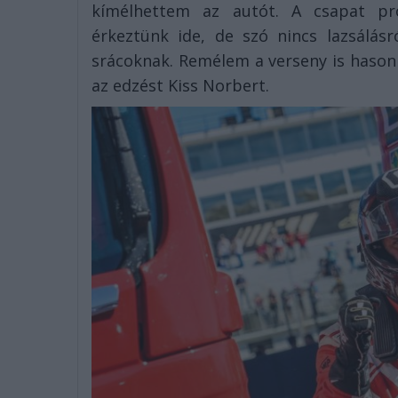
kímélhettem az autót. A csapat pr
érkeztünk ide, de szó nincs lazsálá
srácoknak. Remélem a verseny is hasonlóa
az edzést Kiss Norbert.