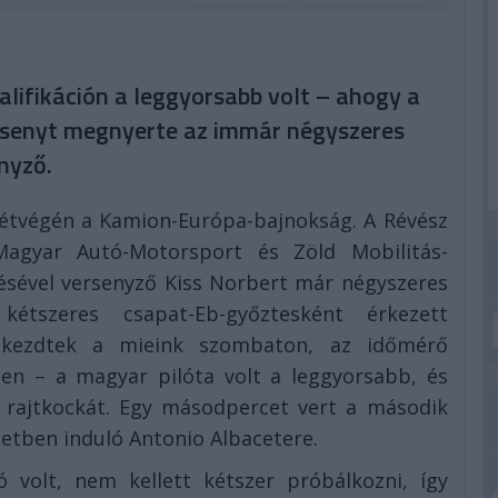
alifikáción a leggyorsabb volt – ahogy a
rsenyt megnyerte az immár négyszeres
nyző.
hétvégén a Kamion-Európa-bajnokság. A Révész
agyar Autó-Motorsport és Zöld Mobilitás-
ésével versenyző Kiss Norbert már négyszeres
kétszeres csapat-Eb-győztesként érkezett
 kezdtek a mieink szombaton, az időmérő
en – a magyar pilóta volt a leggyorsabb, és
ő rajtkockát. Egy másodpercet vert a második
zetben induló Antonio Albacetere.
 volt, nem kellett kétszer próbálkozni, így