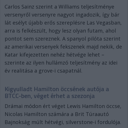
Carlos Sainz szerint a Williams teljesítménye
versenyről versenyre nagyot ingadozik, így bár
lát esélyt újabb erős szereplésre Las Vegasban,
arra is felkészült, hogy lesz olyan futam, ahol
pontot sem szereznek. A spanyol pilóta szerint
az amerikai versenyek fekszenek majd nekik, de
Katar kifejezetten nehéz hétvége lehet –
szerinte az ilyen hullámzó teljesítmény az idei
év realitása a grove-i csapatnál.
Kigyulladt Hamilton öccsének autója a
BTCC-ben, véget érhet a szezonja
Drámai módon ért véget Lewis Hamilton öccse,
Nicolas Hamilton számára a Brit Túraautó
Bajnokság múlt hétvégi, silverstone-i fordulója.