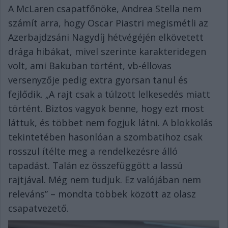
A McLaren csapatfőnöke, Andrea Stella nem
számít arra, hogy Oscar Piastri megismétli az
Azerbajdzsáni Nagydíj hétvégéjén elkövetett
drága hibákat, mivel szerinte karakteridegen
volt, ami Bakuban történt, vb-éllovas
versenyzője pedig extra gyorsan tanul és
fejlődik. „A rajt csak a túlzott lelkesedés miatt
történt. Biztos vagyok benne, hogy ezt most
láttuk, és többet nem fogjuk látni. A blokkolás
tekintetében hasonlóan a szombatihoz csak
rosszul ítélte meg a rendelkezésre álló
tapadást. Talán ez összefüggött a lassú
rajtjával. Még nem tudjuk. Ez valójában nem
releváns” – mondta többek között az olasz
csapatvezető.