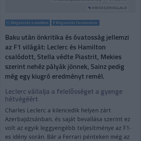
HÍRÖSSZEFOGLALÓ
Megosztás e-mailben
Megosztás Facebookon
Baku után önkritika és óvatosság jellemzi
az F1 világát: Leclerc és Hamilton
csalódott, Stella védte Piastrit, Mekies
szerint nehéz pályák jönnek, Sainz pedig
még egy kiugró eredményt remél.
Leclerc vállalja a felelősséget a gyenge
hétvégéért
Charles Leclerc a kilencedik helyen zárt
Azerbajdzsánban, és saját bevallása szerint ez
volt az egyik leggyengébb teljesítménye az F1-
es idény során. Bár a Ferrari pénteken még az