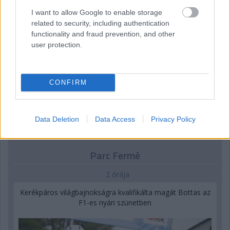
I want to allow Google to enable storage
related to security, including authentication
functionality and fraud prevention, and other
user protection.
CONFIRM
Kövess minket a Facebookon
Data Deletion
Data Access
Privacy Policy
Parc Fermé
2 órája
Kerékpáros világbajnokságra kvalifikálta magát Bottas az
F1-es nyári szünetben