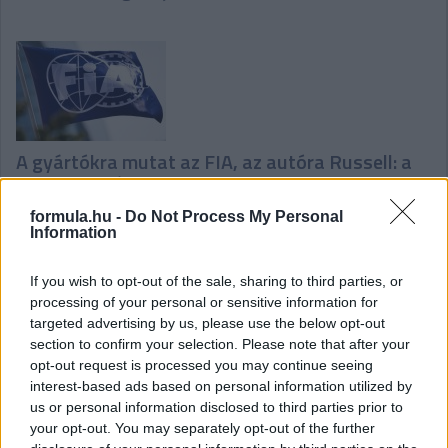
A gyártókra mutat az FIA, az autóra Russell: a
nap F1-es hírei
formula.hu -
Do Not Process My Personal
Information
If you wish to opt-out of the sale, sharing to third parties, or
processing of your personal or sensitive information for
targeted advertising by us, please use the below opt-out
section to confirm your selection. Please note that after your
Nagy tervek, nagy pénzek, nagy döntések –
opt-out request is processed you may continue seeing
vasárnapi F1-es hírek és sztorik
interest-based ads based on personal information utilized by
us or personal information disclosed to third parties prior to
your opt-out. You may separately opt-out of the further