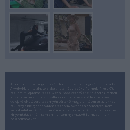
A Formula.hu szöveges és képi tartalma szerzői jogi védelem alatt áll.
A weboldalon található cikkek, fotók és videók a Formula Press Kft.
szellemi tulajdonát képezik, és a kiadó vezetőjének előzetes írásbeli
engedélye nélkül – a szolgáltatás rendeltetésszerű használatával
velejáró olvasáson, képernyőn történő megjelenítésen és az ehhez
szükséges ideiglenes többszörözésen, továbbá a személyes, nem-
kereskedelmi célból történő merevlemezre történő lementésen és
kinyomtatáson túl - sem online, sem nyomtatott formában nem
használhatóak fel.