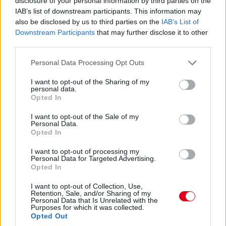
disclosure of your personal information by third parties on the
IAB’s list of downstream participants. This information may
also be disclosed by us to third parties on the
IAB’s List of
Downstream Participants
that may further disclose it to other
third parties.
Antonelli nem seggfej, az Audi nem cserél:
szombati F1-es hírek
Please note that this website/app uses one or more Google
Personal Data Processing Opt Outs
services and may gather and store information including but
not limited to your visit or usage behaviour. You may click to
I want to opt-out of the Sharing of my
personal data.
grant or deny consent to Google and its third-party tags to
Opted In
use your data for below specified purposes in below Google
consent section.
I want to opt-out of the Sale of my
Personal Data.
Opted In
Antonelli, Domenicali, Bortoleto: a nap F1-es
I want to opt-out of processing my
hírei
Personal Data for Targeted Advertising.
Opted In
I want to opt-out of Collection, Use,
Retention, Sale, and/or Sharing of my
Personal Data that Is Unrelated with the
Purposes for which it was collected.
Opted Out