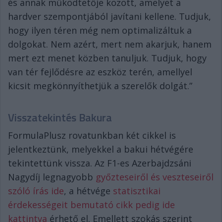
és annak működtetője között, amelyet a
hardver szempontjából javítani kellene. Tudjuk,
hogy ilyen téren még nem optimalizáltuk a
dolgokat. Nem azért, mert nem akarjuk, hanem
mert ezt menet közben tanuljuk. Tudjuk, hogy
van tér fejlődésre az eszköz terén, amellyel
kicsit megkönnyíthetjük a szerelők dolgát.”
Visszatekintés Bakura
FormulaPlusz rovatunkban két cikkel is
jelentkeztünk, melyekkel a bakui hétvégére
tekintettünk vissza. Az F1-es Azerbajdzsáni
Nagydíj legnagyobb
győzteseiről és veszteseiről
szóló írás ide
, a hétvége
statisztikai
érdekességeit bemutató cikk pedig ide
kattintva
érhető el. Emellett szokás szerint