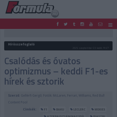
F1
PARC FERMÉ
FORMULA
MOTOR
Hírösszefoglaló
NEMZETKÖZI
HAZAI
2025. szeptember 23. kedd, 19:27
RETRO
EGYÉB
Csalódás és óvatos
PODCAST
SHOP
optimizmus – keddi F1-es
LIVE
TIPPJÁTÉK
DIGITÁLIS MAGAZIN
PONTÁLLÁSOK
hírek és sztorik
VERSENYNAPTÁRAK
Szerző:
Gellérfi Gergő; Fotók: McLaren, Ferrari, Williams, Red Bull
Content Pool
Címkék:
F1
BAKU
LECLERC
MEKIES
AZERBAJDZSÁNINAGYDÍJ
PIASTRI