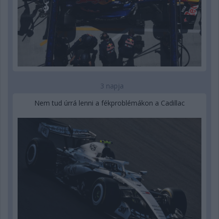
3 napja
Nem tud úrrá lenni a fékproblémákon a Cadillac