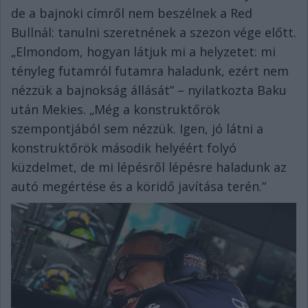
de a bajnoki címről nem beszélnek a Red
Bullnál: tanulni szeretnének a szezon vége előtt.
„Elmondom, hogyan látjuk mi a helyzetet: mi
tényleg futamról futamra haladunk, ezért nem
nézzük a bajnokság állását” – nyilatkozta Baku
után Mekies. „Még a konstruktőrök
szempontjából sem nézzük. Igen, jó látni a
konstruktőrök második helyéért folyó
küzdelmet, de mi lépésről lépésre haladunk az
autó megértése és a köridő javítása terén.”