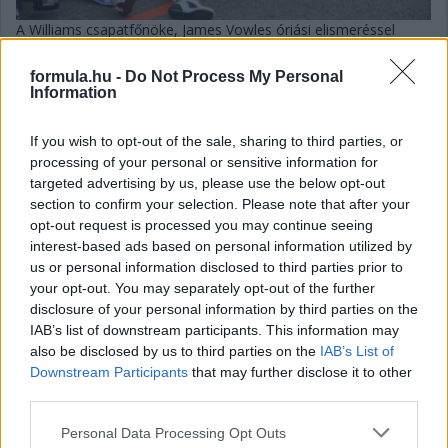
A Williams csapatfőnöke, James Vowles óriási elismeréssel
beszélt Carlos Sainz harmadik helyezéséről a Formula–1-es
Azerbajdzsáni Nagydíjon, amivel 2021 után állhatott újra
formula.hu -
Do Not Process My Personal
dobogón egy Williams-pilóta.
Information
részletek
If you wish to opt-out of the sale, sharing to third parties, or
processing of your personal or sensitive information for
2025. szeptember 22. hétfő, 14:55
targeted advertising by us, please use the below opt-out
Leclerc tudja, miért nem volt tempójuk Bakuban
section to confirm your selection. Please note that after your
opt-out request is processed you may continue seeing
interest-based ads based on personal information utilized by
us or personal information disclosed to third parties prior to
your opt-out. You may separately opt-out of the further
disclosure of your personal information by third parties on the
IAB’s list of downstream participants. This information may
also be disclosed by us to third parties on the
IAB’s List of
Downstream Participants
that may further disclose it to other
third parties.
Please note that this website/app uses one or more Google
Personal Data Processing Opt Outs