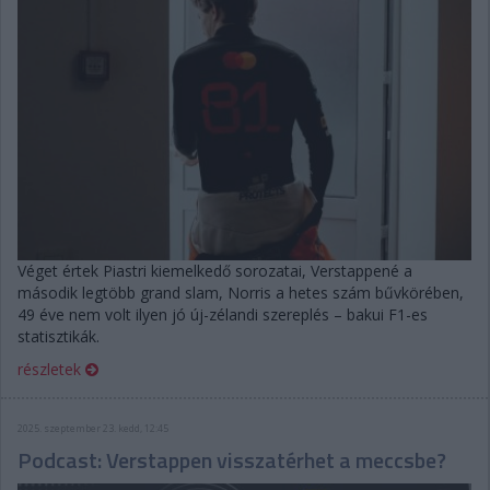
Véget értek Piastri kiemelkedő sorozatai, Verstappené a
második legtöbb grand slam, Norris a hetes szám bűvkörében,
49 éve nem volt ilyen jó új-zélandi szereplés – bakui F1-es
statisztikák.
részletek
2025. szeptember 23. kedd, 12:45
Podcast: Verstappen visszatérhet a meccsbe?