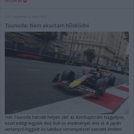
részletek
2025. szeptember 22. hétfő, 18:27
Tsunoda: Nem akartam hősködni
Yuki Tsunoda hatodik helyen zárt az Azerbajdzsáni Nagydíjon,
ezzel eddigi legjobb Red Bull-os eredményét érte el. A japán
versenyző higgadt és taktikus versenyzéssel szerzett értékes