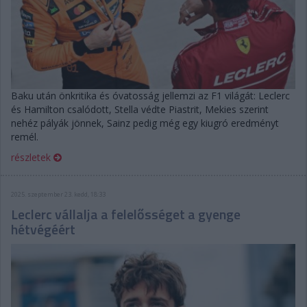
Baku után önkritika és óvatosság jellemzi az F1 világát: Leclerc
és Hamilton csalódott, Stella védte Piastrit, Mekies szerint
nehéz pályák jönnek, Sainz pedig még egy kiugró eredményt
remél.
részletek
2025. szeptember 23. kedd, 18:33
Leclerc vállalja a felelősséget a gyenge
hétvégéért