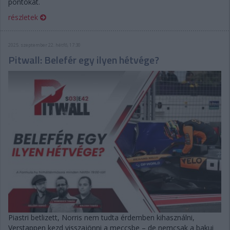
pontokat.
részletek
2025. szeptember 22. hétfő, 17:30
Pitwall: Belefér egy ilyen hétvége?
Piastri betlizett, Norris nem tudta érdemben kihasználni,
Verstappen kezd visszajönni a meccsbe – de nemcsak a bakui