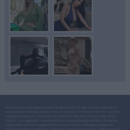
A Formula.hu szöveges és képi tartalma szerzői jogi védelem alatt áll. A
weboldalon található cikkek, fotók és videók a Formula Press Kft. szellemi
tulajdonát képezik, és a kiadó vezetőjének előzetes írásbeli engedélye
nélkül – a szolgáltatás rendeltetésszerű használatával velejáró olvasáson,
képernyőn történő megjelenítésen és az ehhez szükséges ideiglenes
többszörözésen, továbbá a személyes, nem-kereskedelmi célból történő