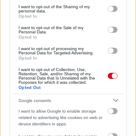
services and may gather and store information including but
not limited to your visit or usage behaviour. You may click to
I want to opt-out of the Sharing of my
personal data.
grant or deny consent to Google and its third-party tags to
Opted In
Elsősorban saját maga szombati időmérős hibáját emelte ki a
use your data for below specified purposes in below Google
monacói pilóta, de úgy véli, sem a stratégiájuk, sem az időjárási
consent section.
I want to opt-out of the Sale of my
körülmények nem kedveztek számára vasárnap Bakuban.
Personal Data.
Opted In
részletek
I want to opt-out of processing my
Personal Data for Targeted Advertising.
előző hírek
következő hírek
Opted In
I want to opt-out of Collection, Use,
Retention, Sale, and/or Sharing of my
Personal Data that Is Unrelated with the
Hallgasd meg a Formula Podcast
Purposes for which it was collected.
Opted Out
legfrissebb adását!
Google consents
I want to allow Google to enable storage
related to advertising like cookies on web or
Kövess minket a Facebookon
device identifiers in apps.