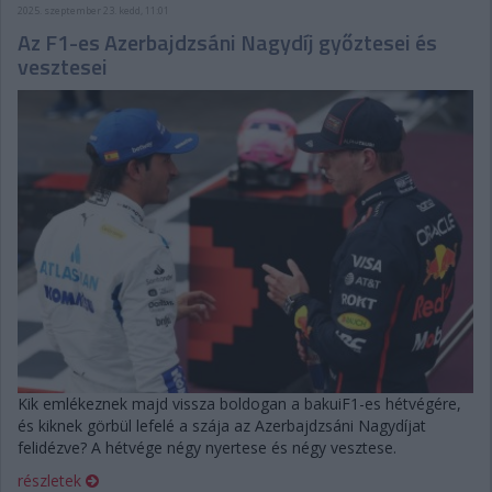
2025. szeptember 23. kedd, 11:01
Az F1-es Azerbajdzsáni Nagydíj győztesei és
vesztesei
Kik emlékeznek majd vissza boldogan a bakuiF1-es hétvégére,
és kiknek görbül lefelé a szája az Azerbajdzsáni Nagydíjat
felidézve? A hétvége négy nyertese és négy vesztese.
részletek