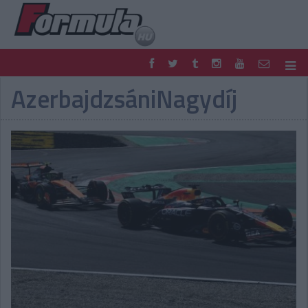
AzerbajdzsániNagydíj
F1
PARC FERMÉ
FORMULA
MOTOR
NEMZETKÖZI
HAZAI
RETRO
EGYÉB
PODCAST
SHOP
LIVE
TIPPJÁTÉK
DIGITÁLIS MAGAZIN
PONTÁLLÁSOK
VERSENYNAPTÁRAK