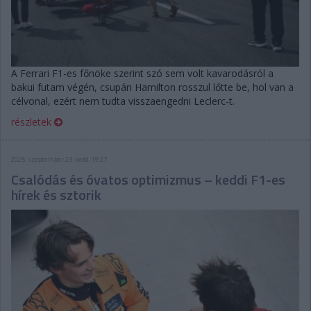
A Ferrari F1-es főnöke szerint szó sem volt kavarodásról a
bakui futam végén, csupán Hamilton rosszul lőtte be, hol van a
célvonal, ezért nem tudta visszaengedni Leclerc-t.
részletek
2025. szeptember 23. kedd, 19:27
Csalódás és óvatos optimizmus – keddi F1-es
hírek és sztorik