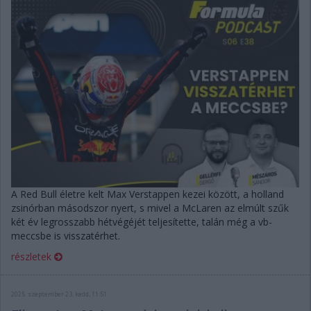
A Red Bull életre kelt Max Verstappen kezei között, a holland
zsinórban másodszor nyert, s mivel a McLaren az elmúlt szűk
két év legrosszabb hétvégéjét teljesítette, talán még a vb-
meccsbe is visszatérhet.
részletek
2025. szeptember 23. kedd, 11:51