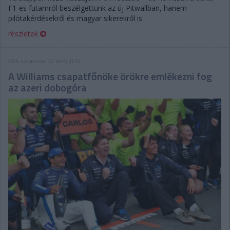
F1-es futamról beszélgettünk az új Pitwallban, hanem
pilótakérdésekről és magyar sikerekről is.
részletek
2025. szeptember 22. hétfő, 16:12
A Williams csapatfőnöke örökre emlékezni fog
az azeri dobogóra