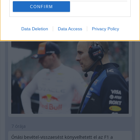
CONFIRM
2 órája
Sajtó: Az Aston Martintól érkezik Lambiase utódja a Red
Bullhoz?
Data Deletion
Data Access
Privacy Policy
7 órája
Óriási bevétel-visszaesést könyvelhetett el az F1 a