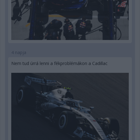
4 napja
Nem tud úrrá lenni a fékproblémákon a Cadillac