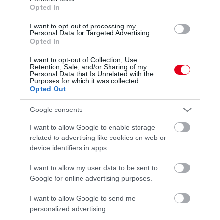
Opted In
I want to opt-out of processing my
Kövess minket a Facebookon
Personal Data for Targeted Advertising.
Opted In
I want to opt-out of Collection, Use,
Retention, Sale, and/or Sharing of my
Personal Data that Is Unrelated with the
Purposes for which it was collected.
Opted Out
Parc Fermé
Google consents
18 perce
I want to allow Google to enable storage
Montoya szerint Antonelli kedvessége sem segít
related to advertising like cookies on web or
Russellen
device identifiers in apps.
I want to allow my user data to be sent to
Google for online advertising purposes.
I want to allow Google to send me
personalized advertising.