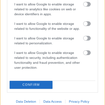
I want to allow Google to enable storage
related to analytics like cookies on web or
device identifiers in apps.
I want to allow Google to enable storage
related to functionality of the website or app.
I want to allow Google to enable storage
21 órája
related to personalization.
Hakkinen megtartaná a Norris-Piastri párost a
McLarennél, nem borítaná fel Verstappenért
I want to allow Google to enable storage
related to security, including authentication
functionality and fraud prevention, and other
user protection.
CONFIRM
Data Deletion
Data Access
Privacy Policy