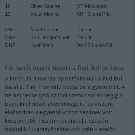
18
Oliver Goethe
MP Motorsport
19
Victor Martins
ART Grand Prix
DNF
Max Esterson
Trident
DNF
Sami Meguetounif
Trident
DNF
Kush Maini
DAMS Lucas Oil
F3: Ismét nyerni tudott a Red Bull juniorja
A Formula-3 monzai sprintfutamán a Red Bull
fiatalja, Tim Tramnitz húzta be a győzelmet. A
német versenyző az idei szezon során végig a
bajnoki élmezőnyben mozgott, ez viszont
elsősorban kiegyensúlyozottságának volt
köszönhető, hiszen mai diadalja csupán
második futamgyőzelme volt idén – ezelőtt