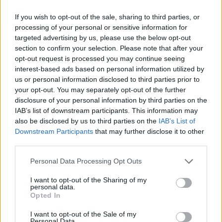
If you wish to opt-out of the sale, sharing to third parties, or
processing of your personal or sensitive information for
Hallgasd meg a Formula Podcast
targeted advertising by us, please use the below opt-out
legfrissebb adását!
section to confirm your selection. Please note that after your
opt-out request is processed you may continue seeing
interest-based ads based on personal information utilized by
us or personal information disclosed to third parties prior to
your opt-out. You may separately opt-out of the further
disclosure of your personal information by third parties on the
IAB’s list of downstream participants. This information may
also be disclosed by us to third parties on the
IAB’s List of
Downstream Participants
that may further disclose it to other
third parties.
Please note that this website/app uses one or more Google
Personal Data Processing Opt Outs
services and may gather and store information including but
not limited to your visit or usage behaviour. You may click to
I want to opt-out of the Sharing of my
personal data.
grant or deny consent to Google and its third-party tags to
Opted In
use your data for below specified purposes in below Google
consent section.
I want to opt-out of the Sale of my
Personal Data.