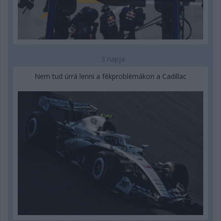
3 napja
Nem tud úrrá lenni a fékproblémákon a Cadillac