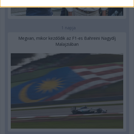
1 napja
Megvan, mikor kezdődik az F1-es Bahreini Nagydíj
Malajziában