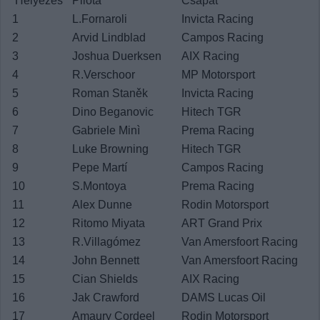
Helyezés
Pilóta
Csapat
1
L.Fornaroli
Invicta Racing
2
Arvid Lindblad
Campos Racing
3
Joshua Duerksen
AIX Racing
4
R.Verschoor
MP Motorsport
5
Roman Staněk
Invicta Racing
6
Dino Beganovic
Hitech TGR
7
Gabriele Minì
Prema Racing
8
Luke Browning
Hitech TGR
9
Pepe Martí
Campos Racing
10
S.Montoya
Prema Racing
11
Alex Dunne
Rodin Motorsport
12
Ritomo Miyata
ART Grand Prix
13
R.Villagómez
Van Amersfoort Racing
14
John Bennett
Van Amersfoort Racing
15
Cian Shields
AIX Racing
16
Jak Crawford
DAMS Lucas Oil
17
Amaury Cordeel
Rodin Motorsport