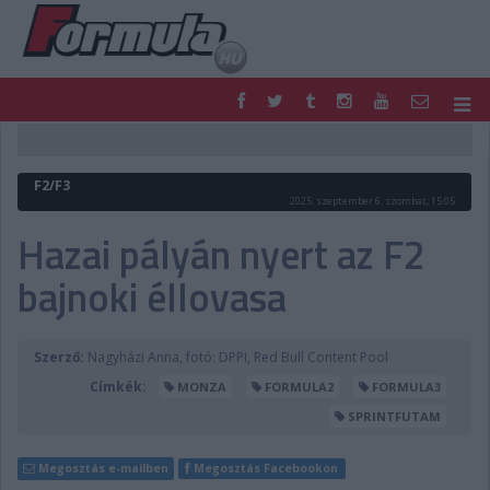
F1
PARC FERMÉ
FORMULA
MOTOR
F2/F3
NEMZETKÖZI
HAZAI
2025. szeptember 6. szombat, 15:05
RETRO
EGYÉB
Hazai pályán nyert az F2
PODCAST
SHOP
bajnoki éllovasa
LIVE
TIPPJÁTÉK
DIGITÁLIS MAGAZIN
PONTÁLLÁSOK
VERSENYNAPTÁRAK
Szerző:
Nagyházi Anna, fotó: DPPI, Red Bull Content Pool
Címkék:
MONZA
FORMULA2
FORMULA3
SPRINTFUTAM
Megosztás e-mailben
Megosztás Facebookon