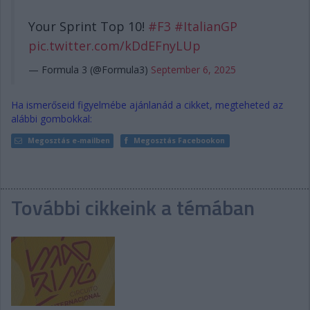
Your Sprint Top 10!
#F3
#ItalianGP
pic.twitter.com/kDdEFnyLUp
— Formula 3 (@Formula3)
September 6, 2025
Ha ismerőseid figyelmébe ajánlanád a cikket, megteheted az
alábbi gombokkal:
Megosztás e-mailben
Megosztás Facebookon
További cikkeink a témában