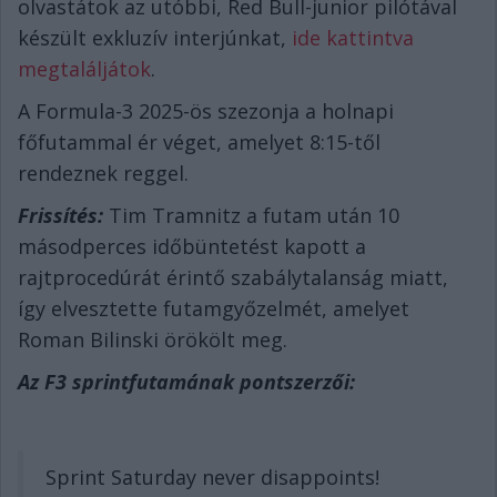
olvastátok az utóbbi, Red Bull-junior pilótával
készült exkluzív interjúnkat,
ide kattintva
megtaláljátok
.
A Formula-3 2025-ös szezonja a holnapi
főfutammal ér véget, amelyet 8:15-től
rendeznek reggel.
Frissítés:
Tim Tramnitz a futam után 10
másodperces időbüntetést kapott a
rajtprocedúrát érintő szabálytalanság miatt,
így elvesztette futamgyőzelmét, amelyet
Roman Bilinski örökölt meg.
Az F3 sprintfutamának pontszerzői:
Sprint Saturday never disappoints!