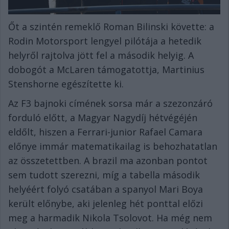
Őt a szintén remeklő Roman Bilinski követte: a
Rodin Motorsport lengyel pilótája a hetedik
helyről rajtolva jött fel a második helyig. A
dobogót a McLaren támogatottja, Martinius
Stenshorne egészítette ki.
Az F3 bajnoki címének sorsa már a szezonzáró
forduló előtt, a Magyar Nagydíj hétvégéjén
eldőlt, hiszen a Ferrari-junior Rafael Camara
előnye immár matematikailag is behozhatatlan
az összetettben. A brazil ma azonban pontot
sem tudott szerezni, míg a tabella második
helyéért folyó csatában a spanyol Mari Boya
került előnybe, aki jelenleg hét ponttal előzi
meg a harmadik Nikola Tsolovot. Ha még nem