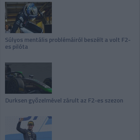
Súlyos mentális problémáiról beszélt a volt F2-
es pilóta
Durksen győzelmével zárult az F2-es szezon