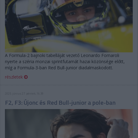
A Formula-2 bajnoki tabelláját vezető Leonardo Fornaroli
nyerte a széria monzai sprintfutamát hazai közönsége előtt,
míg a Formula-3-ban Red Bull-junior diadalmaskodott.
részletek
2025. június 27. péntek, 16:39
F2, F3: Újonc és Red Bull-junior a pole-ban