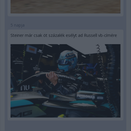
5 napja
Steiner már csak öt százalék esélyt ad Russell vb-címére