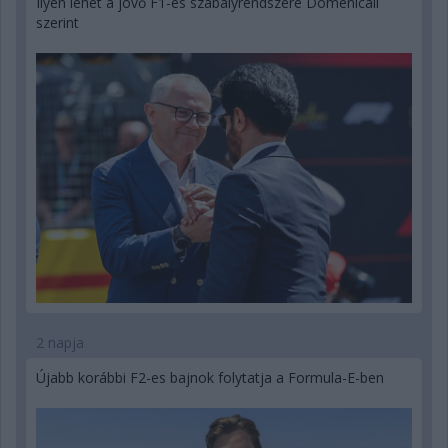
Ilyen lehet a jövő F1-es szabályrendszere Domenicali
szerint
2 napja
Újabb korábbi F2-es bajnok folytatja a Formula-E-ben