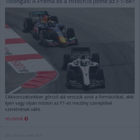
Tolongás: A Prema és a Hitech is jönne az F1-be?
Cikksorozatunkban górcső alá vesszük azok a formációkat, akik
ilyen vagy olyan módon az F1-es mezőny szereplőivé
szeretnének válni.
részletek
2021. július 14. szerda, 10:10