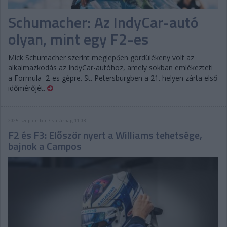
Schumacher: Az IndyCar-autó
olyan, mint egy F2-es
Mick Schumacher szerint meglepően gördülékeny volt az
alkalmazkodás az IndyCar-autóhoz, amely sokban emlékezteti
a Formula–2-es gépre. St. Petersburgben a 21. helyen zárta első
időmérőjét.
2025. szeptember 7. vasárnap, 11:03
F2 és F3: Először nyert a Williams tehetsége,
bajnok a Campos