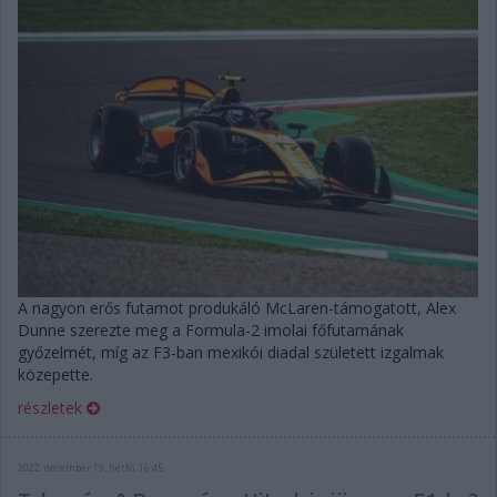
A nagyon erős futamot produkáló McLaren-támogatott, Alex
Dunne szerezte meg a Formula-2 imolai főfutamának
győzelmét, míg az F3-ban mexikói diadal született izgalmak
közepette.
részletek
2022. december 19. hétfő, 16:45