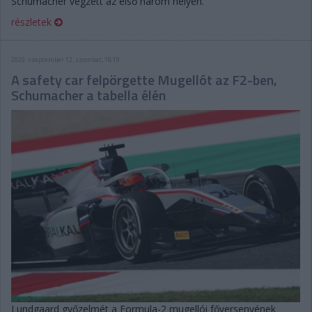
Schumacher végzett az első három helyen.
részletek
2020. szeptember 12. szombat, 18:19
A safety car felpörgette Mugellót az F2-ben,
Schumacher a tabella élén
Lundgaard győzelmét a Formula-2 mugellói főversenyének