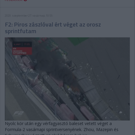
2020. szeptember 27. vasárnap, 10:55
F2: Piros zászlóval ért véget az orosz
sprintfutam
Nyolc kör után egy vérfagyasztó baleset vetett véget a
Formula-2 vasárnapi sprintversenyének. Zhou, Mazepin és