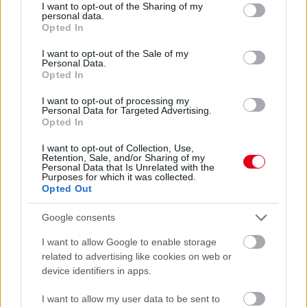
not limited to your visit or usage behaviour. You may click to
I want to opt-out of the Sharing of my
personal data.
grant or deny consent to Google and its third-party tags to
Opted In
use your data for below specified purposes in below Google
consent section.
I want to opt-out of the Sale of my
Personal Data.
Callum Ilott bokszutcai bakija után Mick Schumacher örökölte
Opted In
meg a vezetést a Formula-2 monzai főversenyén, a lehetőséget
pedig győzelemre is váltotta, elképesztően szorossá téve ezzel
I want to opt-out of processing my
Personal Data for Targeted Advertising.
a bajnoki tabellát.
Opted In
részletek
I want to opt-out of Collection, Use,
Retention, Sale, and/or Sharing of my
Personal Data that Is Unrelated with the
előző hírek
következő hírek
Purposes for which it was collected.
Opted Out
Google consents
Hallgasd meg a Formula Podcast
legfrissebb adását!
I want to allow Google to enable storage
related to advertising like cookies on web or
device identifiers in apps.
I want to allow my user data to be sent to