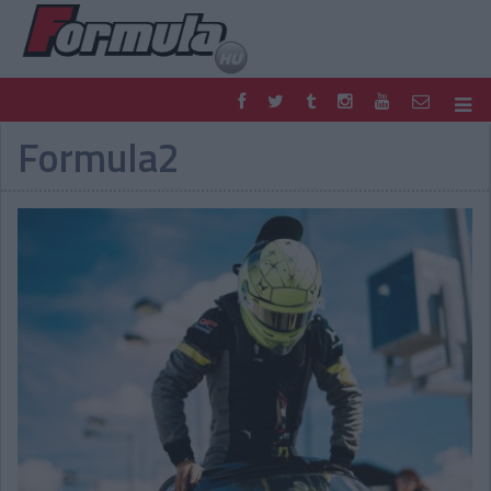
Formula2
F1
PARC FERMÉ
FORMULA
MOTOR
NEMZETKÖZI
HAZAI
RETRO
EGYÉB
PODCAST
SHOP
LIVE
TIPPJÁTÉK
DIGITÁLIS MAGAZIN
PONTÁLLÁSOK
VERSENYNAPTÁRAK