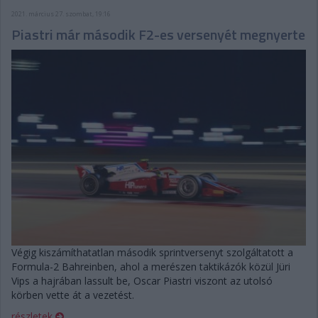
2021. március 27. szombat, 19:16
Piastri már második F2-es versenyét megnyerte
Végig kiszámíthatatlan második sprintversenyt szolgáltatott a
Formula-2 Bahreinben, ahol a merészen taktikázók közül Jüri
Vips a hajrában lassult be, Oscar Piastri viszont az utolsó
körben vette át a vezetést.
részletek