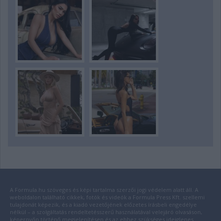
A Formula.hu szöveges és képi tartalma szerzői jogi védelem alatt áll. A
weboldalon található cikkek, fotók és videók a Formula Press Kft. szellemi
tulajdonát képezik, és a kiadó vezetőjének előzetes írásbeli engedélye
nélkül – a szolgáltatás rendeltetésszerű használatával velejáró olvasáson,
képernyőn történő megjelenítésen és az ehhez szükséges ideiglenes