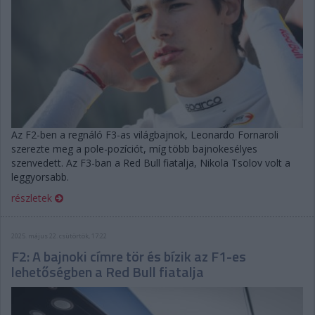
Az F2-ben a regnáló F3-as világbajnok, Leonardo Fornaroli
szerezte meg a pole-pozíciót, míg több bajnokesélyes
szenvedett. Az F3-ban a Red Bull fiatalja, Nikola Tsolov volt a
leggyorsabb.
részletek
2025. május 22. csütörtök, 17:22
F2: A bajnoki címre tör és bízik az F1-es
lehetőségben a Red Bull fiatalja