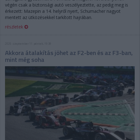
végén csak a biztonsági autó veszélyeztette, az pedig meg is
érkezett: Mazepin a 14. helyről nyert, Schumacher nagyot
mentett az ütközésekkel tarkított hajrában.
részletek
2020. szeptember 11. péntek, 19:39
Akkora átalakítás jöhet az F2-ben és az F3-ban,
mint még soha