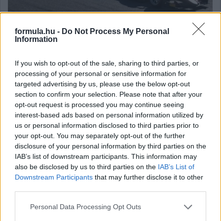
Egymástól való elszakadás, háromversenyes hétvégék és kettő
formula.hu -
Do Not Process My Personal
az egyben időmérő. Ez mind tervben van a jelenleg a Formula-1-
Information
et kísérő két utánpótlásszéria számára, amelyek
gazdaságosabbá tétele a cél.
If you wish to opt-out of the sale, sharing to third parties, or
részletek
processing of your personal or sensitive information for
targeted advertising by us, please use the below opt-out
section to confirm your selection. Please note that after your
2020. szeptember 5. szombat, 17:52
opt-out request is processed you may continue seeing
Újra egy Schumachernek szólt a himnusz
interest-based ads based on personal information utilized by
Monzában
us or personal information disclosed to third parties prior to
your opt-out. You may separately opt-out of the further
disclosure of your personal information by third parties on the
IAB’s list of downstream participants. This information may
also be disclosed by us to third parties on the
IAB’s List of
Downstream Participants
that may further disclose it to other
third parties.
Please note that this website/app uses one or more Google
Personal Data Processing Opt Outs
services and may gather and store information including but