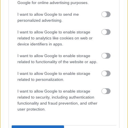
Kövess minket a Facebookon
Google for online advertising purposes.
I want to allow Google to send me
personalized advertising.
I want to allow Google to enable storage
related to analytics like cookies on web or
Parc Fermé
device identifiers in apps.
5 órája
I want to allow Google to enable storage
related to functionality of the website or app.
Montoya szerint Antonelli kedvessége sem segít
Russellen
I want to allow Google to enable storage
related to personalization.
I want to allow Google to enable storage
related to security, including authentication
functionality and fraud prevention, and other
user protection.