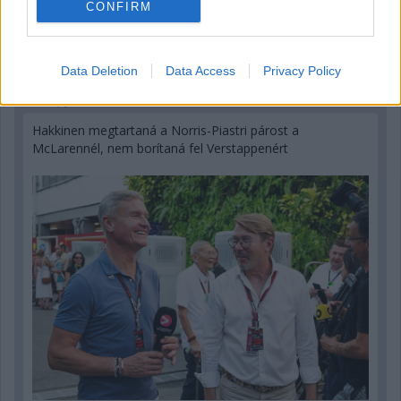
CONFIRM
Data Deletion
Data Access
Privacy Policy
1 napja
Hakkinen megtartaná a Norris-Piastri párost a
McLarennél, nem borítaná fel Verstappenért