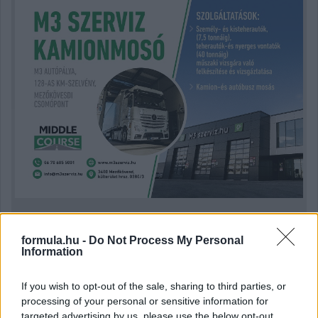
Kövess minket a Facebookon
formula.hu -
Do Not Process My Personal
Information
If you wish to opt-out of the sale, sharing to third parties, or
processing of your personal or sensitive information for
targeted advertising by us, please use the below opt-out