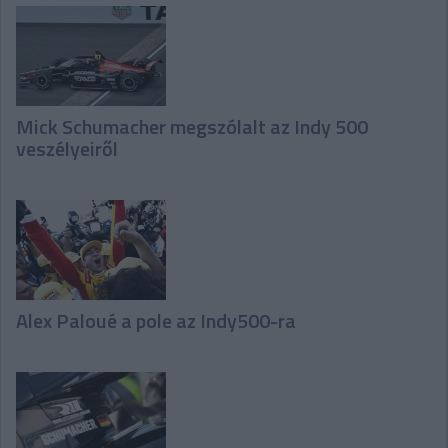
Mick Schumacher megszólalt az Indy 500
veszélyeiről
Alex Paloué a pole az Indy500-ra