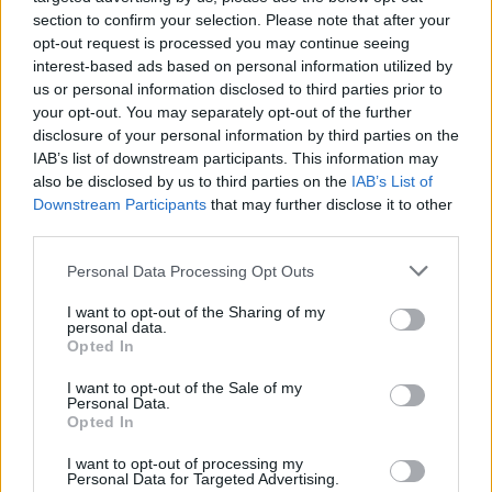
section to confirm your selection. Please note that after your
Parc Fermé
opt-out request is processed you may continue seeing
interest-based ads based on personal information utilized by
1 órája
us or personal information disclosed to third parties prior to
IndyCar: Palou nyert Portlandben, már 100 pont fölött az
your opt-out. You may separately opt-out of the further
előnye
disclosure of your personal information by third parties on the
IAB’s list of downstream participants. This information may
also be disclosed by us to third parties on the
IAB’s List of
Downstream Participants
that may further disclose it to other
third parties.
Please note that this website/app uses one or more Google
Personal Data Processing Opt Outs
services and may gather and store information including but
not limited to your visit or usage behaviour. You may click to
I want to opt-out of the Sharing of my
personal data.
grant or deny consent to Google and its third-party tags to
Opted In
use your data for below specified purposes in below Google
consent section.
I want to opt-out of the Sale of my
Personal Data.
Opted In
I want to opt-out of processing my
Personal Data for Targeted Advertising.
13 órája