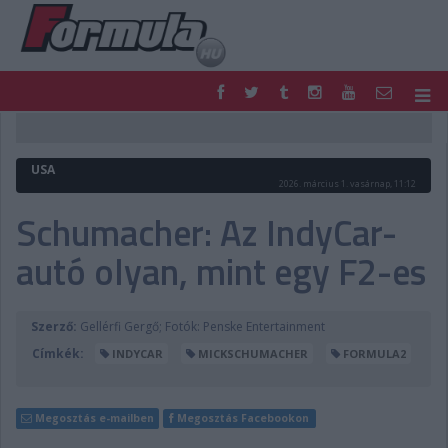
F1
PARC FERMÉ
FORMULA
MOTOR
USA
NEMZETKÖZI
HAZAI
2026. március 1. vasárnap, 11:12
RETRO
EGYÉB
Schumacher: Az IndyCar-
PODCAST
SHOP
autó olyan, mint egy F2-es
LIVE
TIPPJÁTÉK
DIGITÁLIS MAGAZIN
PONTÁLLÁSOK
VERSENYNAPTÁRAK
Szerző:
Gellérfi Gergő; Fotók: Penske Entertainment
Címkék:
INDYCAR
MICKSCHUMACHER
FORMULA2
Megosztás e-mailben
Megosztás Facebookon