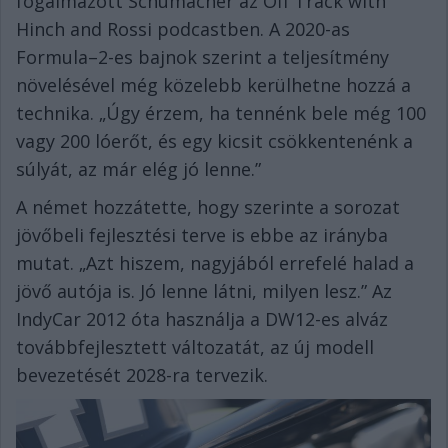
fogalmazott Schumacher az Off Track with
Hinch and Rossi podcastben. A 2020-as
Formula–2-es bajnok szerint a teljesítmény
növelésével még közelebb kerülhetne hozzá a
technika. „Úgy érzem, ha tennénk bele még 100
vagy 200 lóerőt, és egy kicsit csökkentenénk a
súlyát, az már elég jó lenne.”
A német hozzátette, hogy szerinte a sorozat
jövőbeli fejlesztési terve is ebbe az irányba
mutat. „Azt hiszem, nagyjából errefelé halad a
jövő autója is. Jó lenne látni, milyen lesz.” Az
IndyCar 2012 óta használja a DW12-es alváz
továbbfejlesztett változatát, az új modell
bevezetését 2028-ra tervezik.