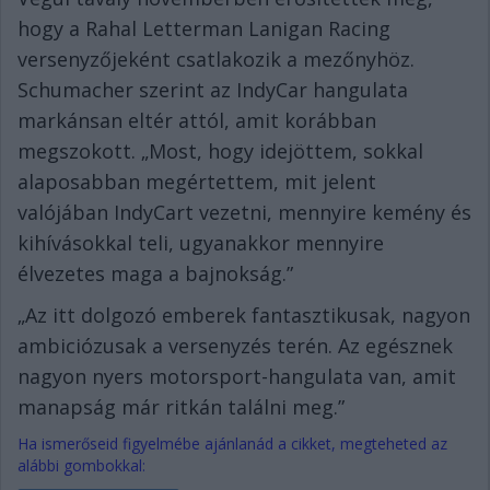
hogy a Rahal Letterman Lanigan Racing
versenyzőjeként csatlakozik a mezőnyhöz.
Schumacher szerint az IndyCar hangulata
markánsan eltér attól, amit korábban
megszokott. „Most, hogy idejöttem, sokkal
alaposabban megértettem, mit jelent
valójában IndyCart vezetni, mennyire kemény és
kihívásokkal teli, ugyanakkor mennyire
élvezetes maga a bajnokság.”
„Az itt dolgozó emberek fantasztikusak, nagyon
ambiciózusak a versenyzés terén. Az egésznek
nagyon nyers motorsport-hangulata van, amit
manapság már ritkán találni meg.”
Ha ismerőseid figyelmébe ajánlanád a cikket, megteheted az
alábbi gombokkal: