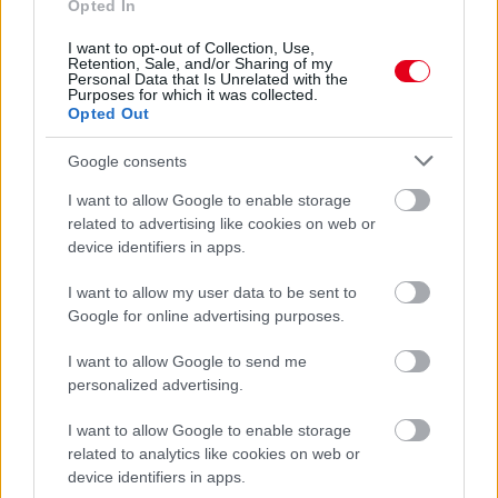
Opted In
Eljegyezte kedvesét George Russell
I want to opt-out of Collection, Use,
Retention, Sale, and/or Sharing of my
Personal Data that Is Unrelated with the
Purposes for which it was collected.
Opted Out
Google consents
I want to allow Google to enable storage
related to advertising like cookies on web or
device identifiers in apps.
I want to allow my user data to be sent to
Google for online advertising purposes.
I want to allow Google to send me
personalized advertising.
17 órája
I want to allow Google to enable storage
related to analytics like cookies on web or
Domenicali: Több sprint lesz az F1-ben – de nem
device identifiers in apps.
mindenhol