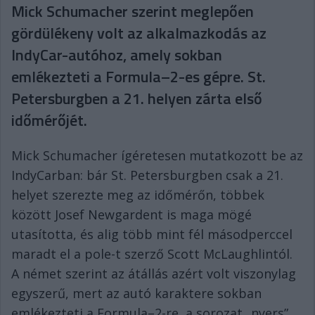
Mick Schumacher szerint meglepően
gördülékeny volt az alkalmazkodás az
IndyCar-autóhoz, amely sokban
emlékezteti a Formula–2-es gépre. St.
Petersburgben a 21. helyen zárta első
időmérőjét.
Mick Schumacher ígéretesen mutatkozott be az
IndyCarban: bár St. Petersburgben csak a 21.
helyet szerezte meg az időmérőn, többek
között Josef Newgardent is maga mögé
utasította, és alig több mint fél másodperccel
maradt el a pole-t szerző Scott McLaughlintól.
A német szerint az átállás azért volt viszonylag
egyszerű, mert az autó karaktere sokban
emlékezteti a Formula–2-re, a sorozat „nyers”