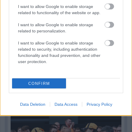
I want to allow Google to enable storage
related to functionality of the website or app.
I want to allow Google to enable storage
related to personalization.
I want to allow Google to enable storage
related to security, including authentication
functionality and fraud prevention, and other
user protection.
CONFIRM
19 órája
„Lando és Oscar kapcsolata csak még erősebbé vált a
Data Deletion
Data Access
Privacy Policy
tavalyi év után” – Stella