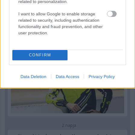
related to personalization.
I want to allow Google to enable storage
related to security, including authentication
2 napja
functionality and fraud prevention, and other
user protection.
Újabb korábbi F2-es bajnok folytatja a Formula-E-ben
CONFIRM
Data Deletion
Data Access
Privacy Policy
2 napja