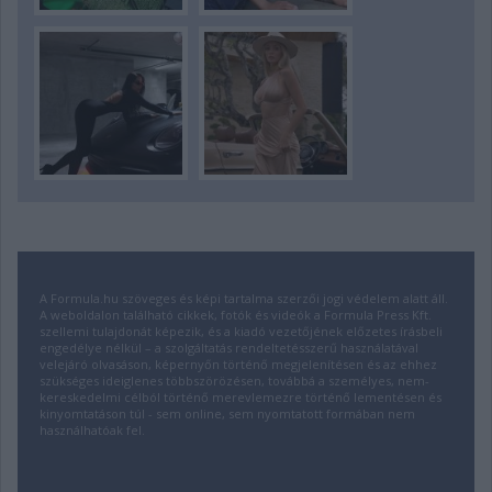
A Formula.hu szöveges és képi tartalma szerzői jogi védelem alatt áll.
A weboldalon található cikkek, fotók és videók a Formula Press Kft.
szellemi tulajdonát képezik, és a kiadó vezetőjének előzetes írásbeli
engedélye nélkül – a szolgáltatás rendeltetésszerű használatával
velejáró olvasáson, képernyőn történő megjelenítésen és az ehhez
szükséges ideiglenes többszörözésen, továbbá a személyes, nem-
kereskedelmi célból történő merevlemezre történő lementésen és
kinyomtatáson túl - sem online, sem nyomtatott formában nem
használhatóak fel.