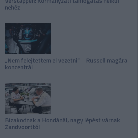
Verstappen: Kormányzati támogatás nélkül
nehéz
„Nem felejtettem el vezetni” – Russell magára
koncentrál
Bizakodnak a Hondánál, nagy lépést várnak
Zandvoorttól