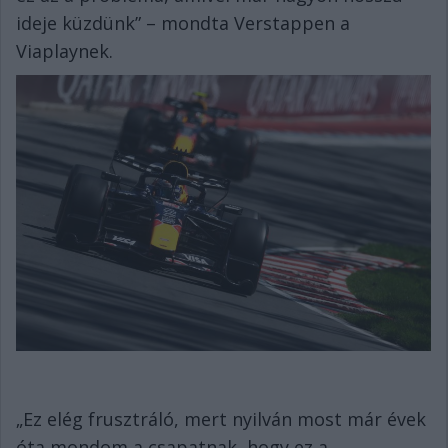
ideje küzdünk” – mondta Verstappen a
Viaplaynek.
„Ez elég frusztráló, mert nyilván most már évek
óta mondom a csapatnak, hogy ez a