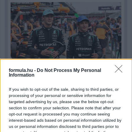
formula.hu -
Do Not Process My Personal
Information
1 napja
If you wish to opt-out of the sale, sharing to third parties, or
processing of your personal or sensitive information for
Hakkinen megtartaná a Norris-Piastri párost a
targeted advertising by us, please use the below opt-out
McLarennél, nem borítaná fel Verstappenért
section to confirm your selection. Please note that after your
opt-out request is processed you may continue seeing
interest-based ads based on personal information utilized by
us or personal information disclosed to third parties prior to