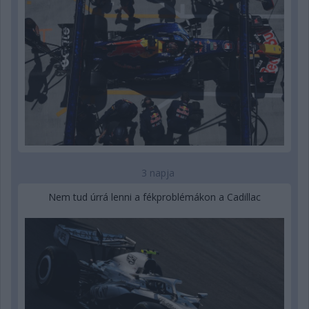
3 napja
Nem tud úrrá lenni a fékproblémákon a Cadillac