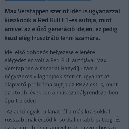
Max Verstappen szerint idén is ugyanazzal
küszködik a Red Bull F1-es autója, mint
amivel az előző generáció idején, ez pedig
kezd elég frusztráló lenni számára.
Idei első dobogós helyezése ellenére
elégedetlen volt a Red Bull autójával Max
Verstappen a Kanadai Nagydíj után: a
négyszeres világbajnok szerint ugyanaz az
alapvető probléma sújtja az RB22-est is, mint
az utóbbi években a más szabályrendszerben
épült elődeit.
„Az autó egyik pillanatról a másikra sokkal
rosszabbnak érződik, sokkal inkább pattog. És
ez az a probléma, amivel már nagyon hosszú