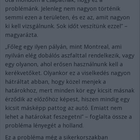
problémánk. Jelenleg nem nagyon történik
semmi ezen a területen, és ez az, amit nagyon
ki kell vizsgálnunk. Sok időt veszítünk ezzel” –
magyarázta.
„Főleg egy ilyen pályán, mint Montreal, ami
nyilván elég dobálós aszfalttal rendelkezik, vagy
egy olyanon, ahol erősen használnunk kell a
kerékvetőket. Olyankor ez a viselkedés nagyon
hátráltat abban, hogy közel menjek a
határokhoz, mert minden kör egy kicsit másnak
érződik az előzőhöz képest, hiszen mindig egy
kicsit másképp pattog az autó. Emiatt nem
lehet a határokat feszegetni” – foglalta össze a
probléma lényegét a holland.
Ez a probléma még a sikerkorszakban