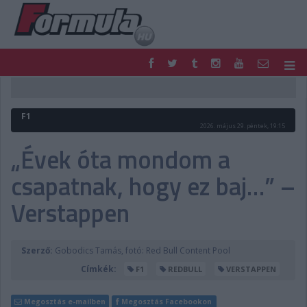
F1
PARC FERMÉ
FORMULA
MOTOR
F1
NEMZETKÖZI
HAZAI
2026. május 29. péntek, 19:15
RETRO
EGYÉB
„Évek óta mondom a
PODCAST
SHOP
csapatnak, hogy ez baj…” –
LIVE
TIPPJÁTÉK
DIGITÁLIS MAGAZIN
PONTÁLLÁSOK
Verstappen
VERSENYNAPTÁRAK
Szerző:
Gobodics Tamás, fotó: Red Bull Content Pool
Címkék:
F1
REDBULL
VERSTAPPEN
Megosztás e-mailben
Megosztás Facebookon