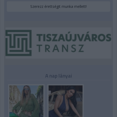
Szerezz érettségit munka mellett!
A nap lányai