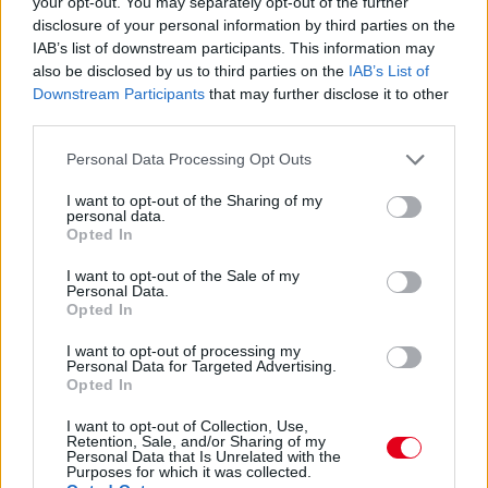
your opt-out. You may separately opt-out of the further
disclosure of your personal information by third parties on the
IAB’s list of downstream participants. This information may
also be disclosed by us to third parties on the
IAB’s List of
Downstream Participants
that may further disclose it to other
third parties.
Please note that this website/app uses one or more Google
Personal Data Processing Opt Outs
services and may gather and store information including but
not limited to your visit or usage behaviour. You may click to
I want to opt-out of the Sharing of my
personal data.
grant or deny consent to Google and its third-party tags to
Opted In
1 napja
use your data for below specified purposes in below Google
consent section.
I want to opt-out of the Sale of my
Megvan, mikor kezdődik az F1-es Bahreini Nagydíj
Personal Data.
Malajziában
Opted In
I want to opt-out of processing my
Personal Data for Targeted Advertising.
Opted In
I want to opt-out of Collection, Use,
Retention, Sale, and/or Sharing of my
Personal Data that Is Unrelated with the
Purposes for which it was collected.