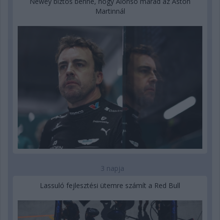
Newey biztos benne, hogy Alonso marad az Aston
Martinnál
3 napja
Lassuló fejlesztési ütemre számít a Red Bull