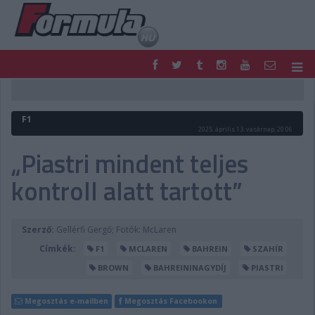
F1
PARC FERMÉ
FORMULA
MOTOR
F1
NEMZETKÖZI
HAZAI
2025. április 13. vasárnap, 20:06
RETRO
EGYÉB
„Piastri mindent teljes
PODCAST
SHOP
kontroll alatt tartott”
LIVE
TIPPJÁTÉK
DIGITÁLIS MAGAZIN
PONTÁLLÁSOK
VERSENYNAPTÁRAK
Szerző:
Gellérfi Gergő; Fotók: McLaren
Címkék:
F1
MCLAREN
BAHREIN
SZAHÍR
BROWN
BAHREININAGYDÍJ
PIASTRI
Megosztás e-mailben
Megosztás Facebookon