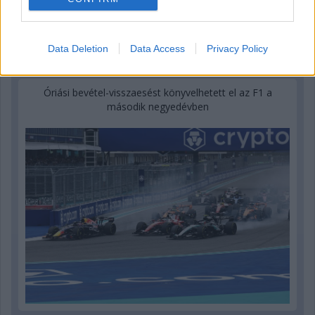
Data Deletion
Data Access
Privacy Policy
1 napja
Óriási bevétel-visszaesést könyvelhetett el az F1 a
második negyedévben