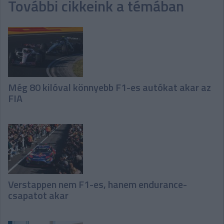
További cikkeink a témában
Még 80 kilóval könnyebb F1-es autókat akar az
FIA
Verstappen nem F1-es, hanem endurance-
csapatot akar