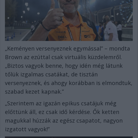
„Keményen versenyeznek egymással” – mondta
Brown az ezúttal csak virtuális küzdelemről.
„Biztos vagyok benne, hogy idén még látunk
tőlük izgalmas csatákat, de tisztán
versenyeznek, és ahogy korábban is elmondtuk,
szabad kezet kapnak.”
„Szerintem az igazán epikus csatájuk még
előttünk áll, ez csak idő kérdése. Ők ketten
magukkal húzzák az egész csapatot, nagyon
izgatott vagyok!”