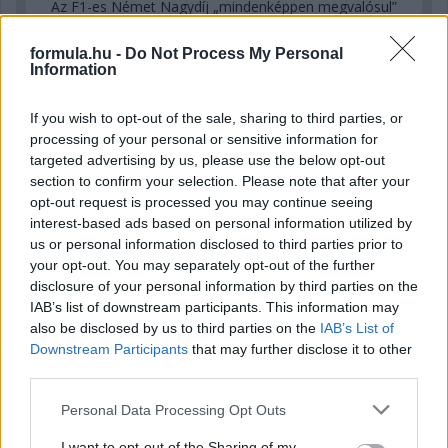
Az F1-es Német Nagydíj „mindenképpen megvalósul”
Domenicali szerint
formula.hu -
Do Not Process My Personal
Information
If you wish to opt-out of the sale, sharing to third parties, or
processing of your personal or sensitive information for
targeted advertising by us, please use the below opt-out
section to confirm your selection. Please note that after your
opt-out request is processed you may continue seeing
interest-based ads based on personal information utilized by
us or personal information disclosed to third parties prior to
your opt-out. You may separately opt-out of the further
disclosure of your personal information by third parties on the
IAB’s list of downstream participants. This information may
also be disclosed by us to third parties on the
IAB’s List of
9 órája
Downstream Participants
that may further disclose it to other
„Jó látni, hogy közel az álom” – Camara az F1-es
third parties.
pletykákról
Please note that this website/app uses one or more Google
Personal Data Processing Opt Outs
services and may gather and store information including but
not limited to your visit or usage behaviour. You may click to
I want to opt-out of the Sharing of my