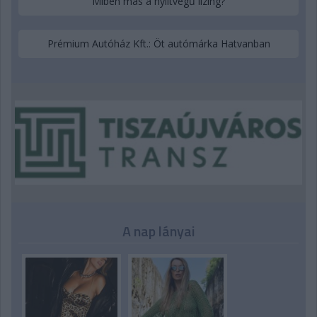
Miben más a nyíltvégű lízing?
Prémium Autóház Kft.: Öt autómárka Hatvanban
A nap lányai