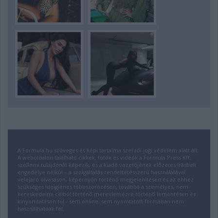
A Formula.hu szöveges és képi tartalma szerzői jogi védelem alatt áll.
A weboldalon található cikkek, fotók és videók a Formula Press Kft.
szellemi tulajdonát képezik, és a kiadó vezetőjének előzetes írásbeli
engedélye nélkül – a szolgáltatás rendeltetésszerű használatával
velejáró olvasáson, képernyőn történő megjelenítésen és az ehhez
szükséges ideiglenes többszörözésen, továbbá a személyes, nem-
kereskedelmi célból történő merevlemezre történő lementésen és
kinyomtatáson túl - sem online, sem nyomtatott formában nem
használhatóak fel.