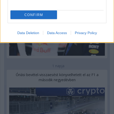
CONFIRM
Data Deletion
Data Access
Privacy Policy
1 napja
Óriási bevétel-visszaesést könyvelhetett el az F1 a
második negyedévben