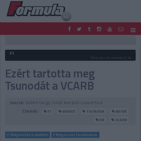
F1
PARC FERMÉ
FORMULA
MOTOR
F1
NEMZETKÖZI
HAZAI
2024. június 8. szombat, 21:34
RETRO
EGYÉB
Ezért tartotta meg
PODCAST
SHOP
Tsunodát a VCARB
LIVE
TIPPJÁTÉK
DIGITÁLIS MAGAZIN
PONTÁLLÁSOK
VERSENYNAPTÁRAK
Szerző:
Gellérfi Gergő; Fotók: Red Bull Content Pool
Címkék:
F1
MEKIES
TSUNODA
BAYER
RB
VCARB
Megosztás e-mailben
Megosztás Facebookon