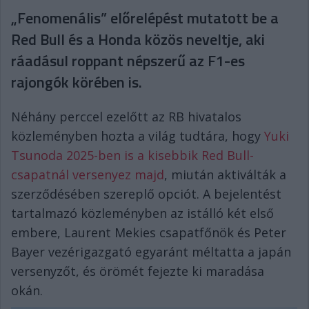
„Fenomenális” előrelépést mutatott be a
Red Bull és a Honda közös neveltje, aki
ráadásul roppant népszerű az F1-es
rajongók körében is.
Néhány perccel ezelőtt az RB hivatalos
közleményben hozta a világ tudtára, hogy
Yuki
Tsunoda 2025-ben is a kisebbik Red Bull-
csapatnál versenyez majd
, miután aktiválták a
szerződésében szereplő opciót. A bejelentést
tartalmazó közleményben az istálló két első
embere, Laurent Mekies csapatfőnök és Peter
Bayer vezérigazgató egyaránt méltatta a japán
versenyzőt, és örömét fejezte ki maradása
okán.