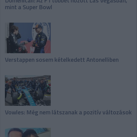
Domenicali: Az F1 többet hozott Las Vegasban,
mint a Super Bowl
Verstappen sosem kételkedett Antonelliben
Vowles: Még nem látszanak a pozitív változások