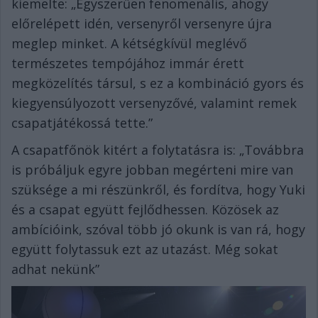
kiemelte: „Egyszerűen fenomenális, ahogy
előrelépett idén, versenyről versenyre újra
meglep minket. A kétségkívül meglévő
természetes tempójához immár érett
megközelítés társul, s ez a kombináció gyors és
kiegyensúlyozott versenyzővé, valamint remek
csapatjátékossá tette.”
A csapatfőnök kitért a folytatásra is: „Továbbra
is próbáljuk egyre jobban megérteni mire van
szüksége a mi részünkről, és fordítva, hogy Yuki
és a csapat együtt fejlődhessen. Közösek az
ambícióink, szóval több jó okunk is van rá, hogy
együtt folytassuk ezt az utazást. Még sokat
adhat nekünk”