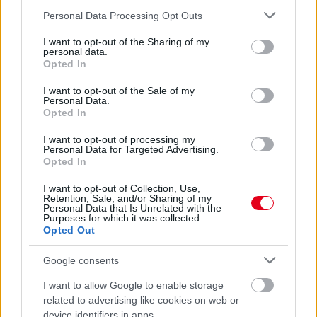
Please note that this website/app uses one or more Google
Personal Data Processing Opt Outs
services and may gather and store information including but
18 órája
not limited to your visit or usage behaviour. You may click to
I want to opt-out of the Sharing of my
personal data.
grant or deny consent to Google and its third-party tags to
„Jó látni, hogy közel az álom” – Camara az F1-es
Opted In
use your data for below specified purposes in below Google
pletykákról
consent section.
I want to opt-out of the Sale of my
Personal Data.
Opted In
I want to opt-out of processing my
Personal Data for Targeted Advertising.
Opted In
I want to opt-out of Collection, Use,
Retention, Sale, and/or Sharing of my
Personal Data that Is Unrelated with the
Purposes for which it was collected.
Opted Out
Google consents
I want to allow Google to enable storage
1 napja
related to advertising like cookies on web or
device identifiers in apps.