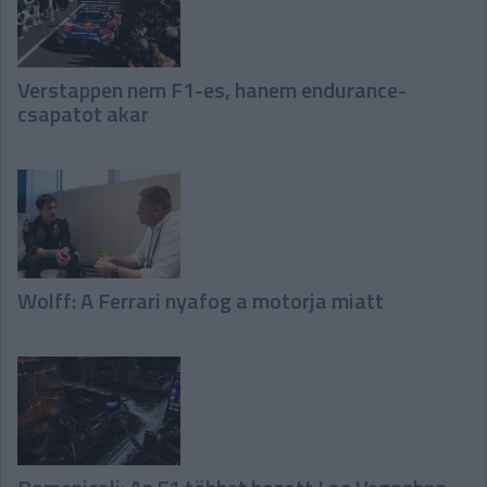
Verstappen nem F1-es, hanem endurance-
csapatot akar
Wolff: A Ferrari nyafog a motorja miatt