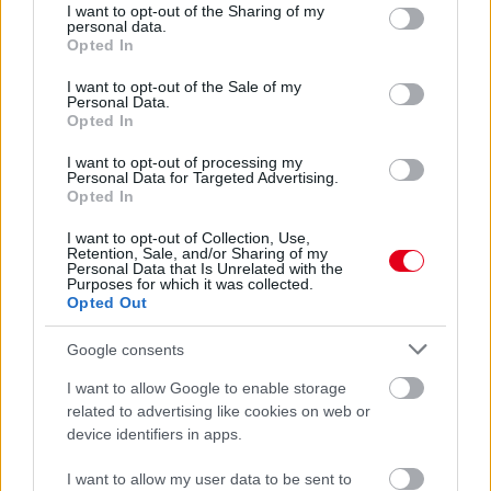
not limited to your visit or usage behaviour. You may click to
I want to opt-out of the Sharing of my
personal data.
grant or deny consent to Google and its third-party tags to
Opted In
use your data for below specified purposes in below Google
consent section.
I want to opt-out of the Sale of my
Personal Data.
Opted In
I want to opt-out of processing my
Personal Data for Targeted Advertising.
Opted In
I want to opt-out of Collection, Use,
Retention, Sale, and/or Sharing of my
Personal Data that Is Unrelated with the
Purposes for which it was collected.
Opted Out
23 órája
Domenicali: Több sprint lesz az F1-ben – de nem
Google consents
mindenhol
I want to allow Google to enable storage
related to advertising like cookies on web or
device identifiers in apps.
I want to allow my user data to be sent to