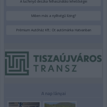
A lucfenyő deszka felhasználási lehetőségei
Miben más a nyíltvégű lízing?
Prémium Autóház Kft.: Öt autómárka Hatvanban
A nap lányai