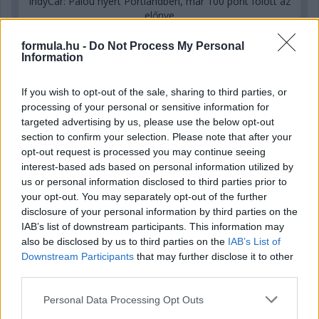
IndyCar: Palou nyert Portlandben, már 100 pont fölött az
előnye
formula.hu -
Do Not Process My Personal
Information
If you wish to opt-out of the sale, sharing to third parties, or
processing of your personal or sensitive information for
targeted advertising by us, please use the below opt-out
section to confirm your selection. Please note that after your
opt-out request is processed you may continue seeing
interest-based ads based on personal information utilized by
us or personal information disclosed to third parties prior to
your opt-out. You may separately opt-out of the further
disclosure of your personal information by third parties on the
IAB’s list of downstream participants. This information may
also be disclosed by us to third parties on the
IAB’s List of
18 órája
Downstream Participants
that may further disclose it to other
Eljegyezte kedvesét George Russell
third parties.
Please note that this website/app uses one or more Google
Personal Data Processing Opt Outs
services and may gather and store information including but