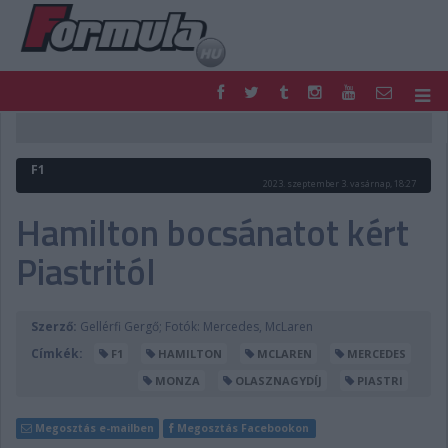
F1
PARC FERMÉ
FORMULA
MOTOR
F1
NEMZETKÖZI
HAZAI
2023. szeptember 3. vasárnap, 18:27
RETRO
EGYÉB
Hamilton bocsánatot kért
PODCAST
SHOP
Piastritól
LIVE
TIPPJÁTÉK
DIGITÁLIS MAGAZIN
PONTÁLLÁSOK
VERSENYNAPTÁRAK
Szerző:
Gellérfi Gergő; Fotók: Mercedes, McLaren
Címkék:
F1
HAMILTON
MCLAREN
MERCEDES
MONZA
OLASZNAGYDÍJ
PIASTRI
Megosztás e-mailben
Megosztás Facebookon