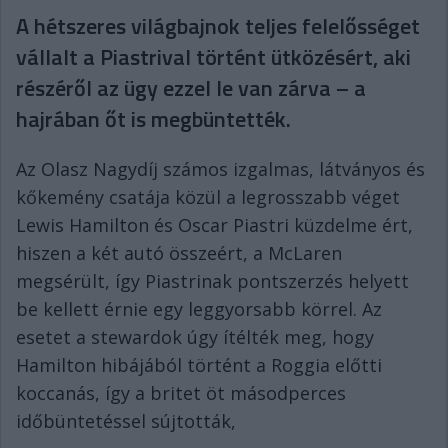
A hétszeres világbajnok teljes felelősséget
vállalt a Piastrival történt ütközésért, aki
részéről az ügy ezzel le van zárva – a
hajrában őt is megbüntették.
Az Olasz Nagydíj számos izgalmas, látványos és
kőkemény csatája közül a legrosszabb véget
Lewis Hamilton és Oscar Piastri küzdelme ért,
hiszen a két autó összeért, a McLaren
megsérült, így Piastrinak pontszerzés helyett
be kellett érnie egy leggyorsabb körrel. Az
esetet a stewardok úgy ítélték meg, hogy
Hamilton hibájából történt a Roggia előtti
koccanás, így a britet öt másodperces
időbüntetéssel sújtották,