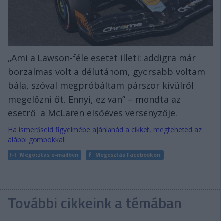
„Ami a Lawson-féle esetet illeti: addigra már
borzalmas volt a délutánom, gyorsabb voltam
bála, szóval megpróbáltam párszor kívülről
megelőzni őt. Ennyi, ez van” – mondta az
esetről a McLaren elsőéves versenyzője.
Ha ismerőseid figyelmébe ajánlanád a cikket, megteheted az
alábbi gombokkal:
Megosztás e-mailben
Megosztás Facebookon
További cikkeink a témában