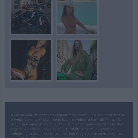
A Formula.hu szöveges és képi tartalma szerzői jogi védelem alatt áll.
A weboldalon található cikkek, fotók és videók a Formula Press Kft.
szellemi tulajdonát képezik, és a kiadó vezetőjének előzetes írásbeli
engedélye nélkül – a szolgáltatás rendeltetésszerű használatával
velejáró olvasáson, képernyőn történő megjelenítésen és az ehhez
szükséges ideiglenes többszörözésen, továbbá a személyes, nem-