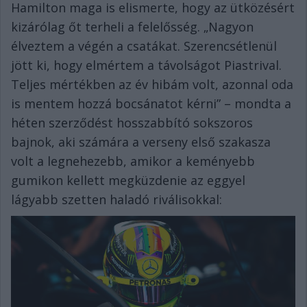
Hamilton maga is elismerte, hogy az ütközésért
kizárólag őt terheli a felelősség. „Nagyon
élveztem a végén a csatákat. Szerencsétlenül
jött ki, hogy elmértem a távolságot Piastrival.
Teljes mértékben az év hibám volt, azonnal oda
is mentem hozzá bocsánatot kérni” – mondta a
héten szerződést hosszabbító sokszoros
bajnok, aki számára a verseny első szakasza
volt a legnehezebb, amikor a keményebb
gumikon kellett megküzdenie az eggyel
lágyabb szetten haladó riválisokkal: