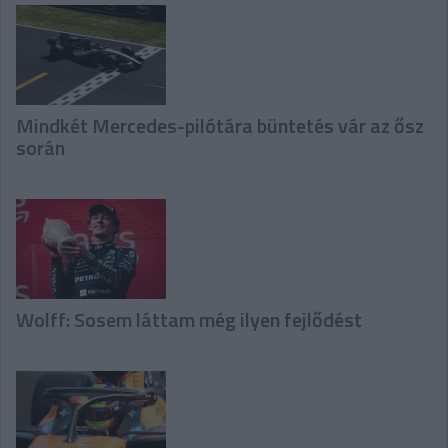
Mindkét Mercedes-pilótára büntetés vár az ősz
során
Wolff: Sosem láttam még ilyen fejlődést