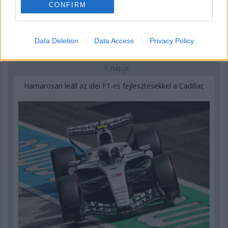
CONFIRM
Data Deletion
Data Access
Privacy Policy
1 napja
Hamarosan leáll az idei F1-es fejlesztésekkel a Cadillac