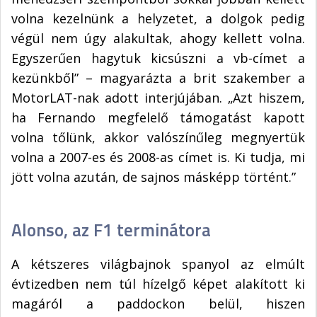
volna kezelnünk a helyzetet, a dolgok pedig
végül nem úgy alakultak, ahogy kellett volna.
Egyszerűen hagytuk kicsúszni a vb-címet a
kezünkből” – magyarázta a brit szakember a
MotorLAT-nak adott interjújában. „Azt hiszem,
ha Fernando megfelelő támogatást kapott
volna tőlünk, akkor valószínűleg megnyertük
volna a 2007-es és 2008-as címet is. Ki tudja, mi
jött volna azután, de sajnos másképp történt.”
Alonso, az F1 terminátora
A kétszeres világbajnok spanyol az elmúlt
évtizedben nem túl hízelgő képet alakított ki
magáról a paddockon belül, hiszen