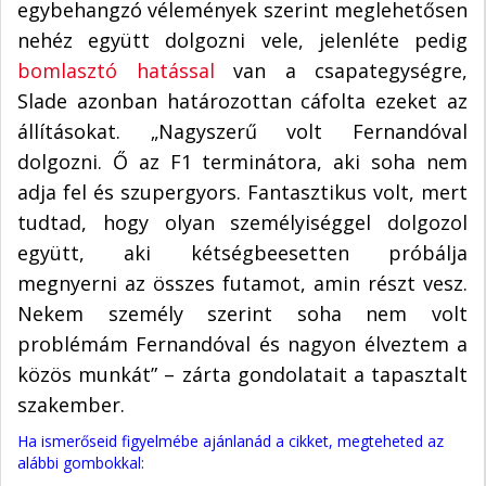
egybehangzó vélemények szerint meglehetősen
nehéz együtt dolgozni vele, jelenléte pedig
bomlasztó hatással
van a csapategységre,
Slade azonban határozottan cáfolta ezeket az
állításokat. „Nagyszerű volt Fernandóval
dolgozni. Ő az F1 terminátora, aki soha nem
adja fel és szupergyors. Fantasztikus volt, mert
tudtad, hogy olyan személyiséggel dolgozol
együtt, aki kétségbeesetten próbálja
megnyerni az összes futamot, amin részt vesz.
Nekem személy szerint soha nem volt
problémám Fernandóval és nagyon élveztem a
közös munkát” – zárta gondolatait a tapasztalt
szakember.
Ha ismerőseid figyelmébe ajánlanád a cikket, megteheted az
alábbi gombokkal: