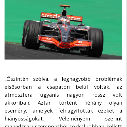
„Őszintén szólva, a legnagyobb problémák
elsősorban a csapaton belül voltak, az
atmoszféra ugyanis nagyon rossz volt
akkoriban. Aztán történt néhány olyan
esemény, amelyek felnagyították ezeket a
hiányosságokat. Véleményem szerint
menedzseri szempontból sokkal jobban kellett