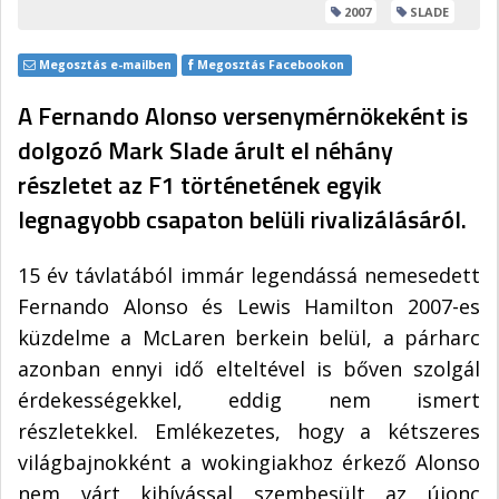
2007
SLADE
Megosztás e-mailben
Megosztás Facebookon
A Fernando Alonso versenymérnökeként is
dolgozó Mark Slade árult el néhány
részletet az F1 történetének egyik
legnagyobb csapaton belüli rivalizálásáról.
15 év távlatából immár legendássá nemesedett
Fernando Alonso és Lewis Hamilton 2007-es
küzdelme a McLaren berkein belül, a párharc
azonban ennyi idő elteltével is bőven szolgál
érdekességekkel, eddig nem ismert
részletekkel. Emlékezetes, hogy a kétszeres
világbajnokként a wokingiakhoz érkező Alonso
nem várt kihívással szembesült az újonc