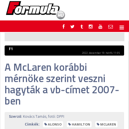
F1
PARC FERMÉ
FORMULA
MOTOR
F1
NEMZETKÖZI
HAZAI
2022. december 19. hétfő, 11:05
RETRO
EGYÉB
A McLaren korábbi
PODCAST
SHOP
mérnöke szerint veszni
LIVE
TIPPJÁTÉK
DIGITÁLIS MAGAZIN
PONTÁLLÁSOK
hagyták a vb-címet 2007-
VERSENYNAPTÁRAK
ben
Szerző:
Kovács Tamás, fotó: DPPI
Címkék:
ALONSO
HAMILTON
MCLAREN