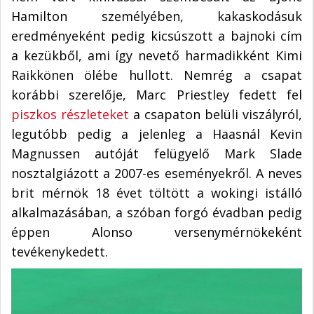
Hamilton személyében, kakaskodásuk
eredményeként pedig kicsúszott a bajnoki cím
a kezükből, ami így nevető harmadikként Kimi
Raikkönen ölébe hullott. Nemrég a csapat
korábbi szerelője, Marc Priestley fedett fel
piszkos részleteket
a csapaton belüli viszályról,
legutóbb pedig a jelenleg a Haasnál Kevin
Magnussen autóját felügyelő Mark Slade
nosztalgiázott a 2007-es eseményekről. A neves
brit mérnök 18 évet töltött a wokingi istálló
alkalmazásában, a szóban forgó évadban pedig
éppen Alonso versenymérnökeként
tevékenykedett.