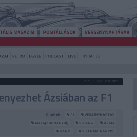
ITÁLIS MAGAZIN
PONTÁLLÁSOK
VERSENYNAPTÁRAK
AZAI
RETRO
EGYÉB
PODCAST
LIVE
TIPPJÁTÉK
2020. július 28. kedd, 10:26
senyezhet Ázsiában az F1
Címkék:
F1
VERSENYNAPTÁR
MALAJZIAINAGYDÍJ
SEPANG
ÁZSIA
HANOI
VIETNÁMINAGYDÍJ