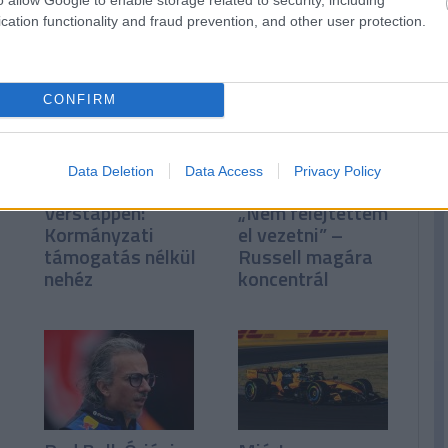
cation functionality and fraud prevention, and other user protection.
n
CONFIRM
Data Deletion
Data Access
Privacy Policy
Verstappen:
„Nem felejtettem
Kormányzati
el vezetni” –
támogatás nélkül
Russell magára
nehéz
koncentrál