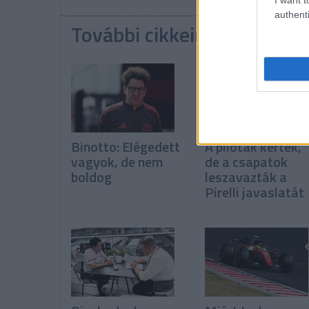
authenti
További cikkeink a témába
Binotto: Elégedett
A pilóták kérték,
vagyok, de nem
de a csapatok
boldog
leszavazták a
Pirelli javaslatát