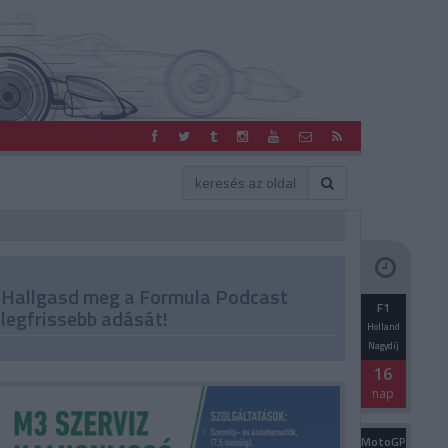
Hallgasd meg a Formula Podcast
F1
legfrissebb adását!
Holland
Nagydíj
16
nap
MotoGP