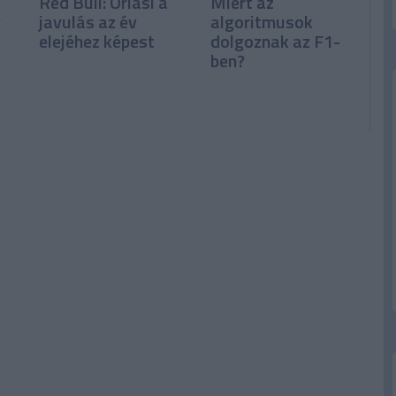
Red Bull: Óriási a
Miért az
y
javulás az év
algoritmusok
elejéhez képest
dolgoznak az F1-
ben?