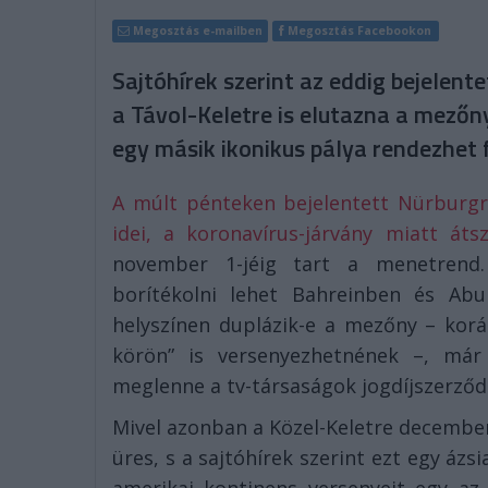
Megosztás e-mailben
Megosztás Facebookon
Sajtóhírek szerint az eddig bejelent
a Távol-Keletre is elutazna a mező
egy másik ikonikus pálya rendezhet
A múlt pénteken bejelentett Nürburgr
idei, a koronavírus-járvány miatt át
november 1-jéig tart a menetrend. 
borítékolni lehet Bahreinben és Abu
helyszínen duplázik-e a mezőny – kor
körön” is versenyezhetnének –, már 
meglenne a tv-társaságok jogdíjszerződ
Mivel azonban a Közel-Keletre decembe
üres, s a sajtóhírek szerint ezt egy ázsi