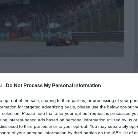
a Hanoiban, ám egyetlen futam miatt nem érné
u -
Do Not Process My Personal Information
ékhelyét. Éppen ezért az utóbbi hetekben
Nürburgring esetén, egy korábbi helyszínhez
to opt-out of the sale, sharing to third parties, or processing of your per
. Az ikonikus pálya legutóbb 2017-ben adott
formation for targeted advertising by us, please use the below opt-out s
 azonban kikerültek a versenynaptárból, mivel
r selection. Please note that after your opt-out request is processed y
eing interest-based ads based on personal information utilized by us or
yanúgy vonzó MotoGP-re kívántak koncentrálni
disclosed to third parties prior to your opt-out. You may separately opt-
ek arra, hogy bekerüljenek az idei naptárba
losure of your personal information by third parties on the IAB’s list of