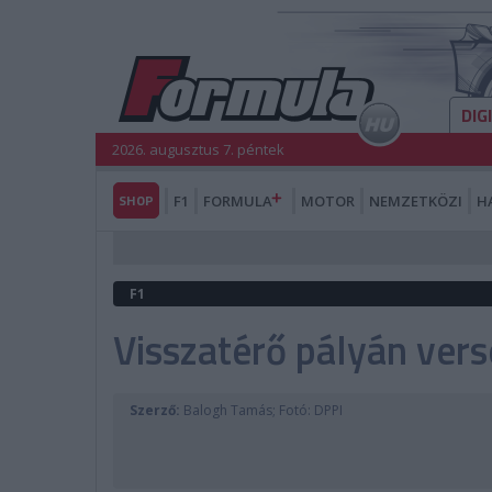
DIG
2026. augusztus 7. péntek
SHOP
F1
FORMULA
MOTOR
NEMZETKÖZI
H
F1
Visszatérő pályán ver
Szerző:
Balogh Tamás; Fotó: DPPI