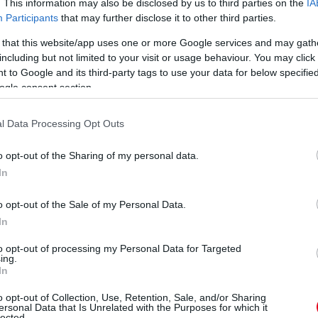
gentína mellett).
. This information may also be disclosed by us to third parties on the
IA
Participants
that may further disclose it to other third parties.
oldal megkérdezte Ross Brawnt, az F1
 that this website/app uses one or more Google services and may gath
i–maláj párosításról, így felelt a szakember:
including but not limited to your visit or usage behaviour. You may click 
élhetőleg tudunk néhány versenyt rendezni
 to Google and its third-party tags to use your data for below specifi
ehető legrugalmasabbak lenni, ahogy a helyzet
ogle consent section.
.”
l Data Processing Opt Outs
oiban rendezendő versenyhez ragaszkodna a
lyzet lehetővé teszi az odautazást: „Vietnám
o opt-out of the Sharing of my personal data.
 ez az első pálya, amelynek a tervezésében is
In
s együtt dolgoztunk Hermann Tilkével a pálya
o opt-out of the Sale of my Personal Data.
 kapjuk, amit kértünk. Nagyon izgatott vagyok
In
djuk tartani.”
to opt-out of processing my Personal Data for Targeted
ing.
 további részleteket a versenynaptár kapcsán,
In
 körvonalazódni látszik, hogy amennyiben
o opt-out of Collection, Use, Retention, Sale, and/or Sharing
 rendeznének futamokat Ázsiában, konkrétan
ersonal Data that Is Unrelated with the Purposes for which it
lected.