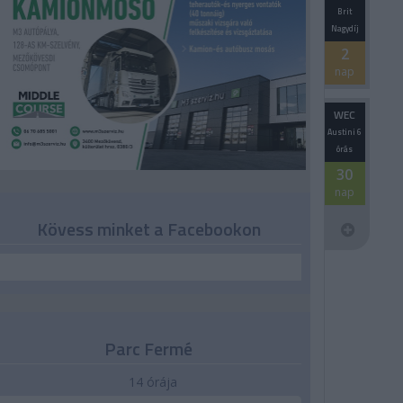
Brit
Nagydíj
2
nap
WEC
Austini 6
órás
30
nap
Kövess minket a Facebookon
Parc Fermé
14 órája