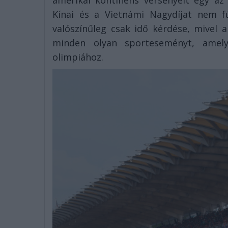
amerikai kontinens versenyeit egy az
Kínai és a Vietnámi Nagydíjat nem f
valószínűleg csak idő kérdése, mivel a
minden olyan sporteseményt, amely
olimpiához.