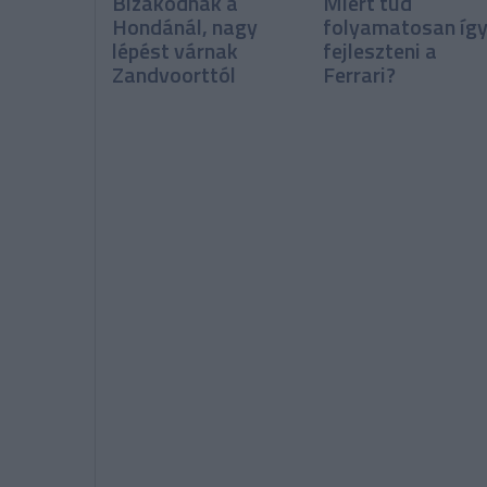
Bizakodnak a
Miért tud
Hondánál, nagy
folyamatosan íg
lépést várnak
fejleszteni a
Zandvoorttól
Ferrari?