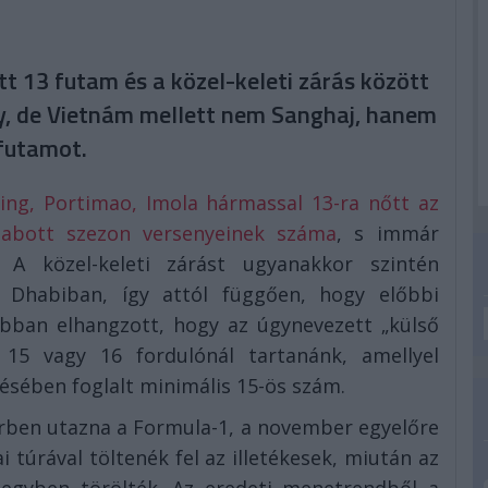
ett 13 futam és a közel-keleti zárás között
ny, de Vietnám mellett nem Sanghaj, hanem
 futamot.
ing, Portimao, Imola hármassal 13-ra nőtt az
szabott szezon versenyeinek száma
, s immár
A közel-keleti zárást ugyanakkor szintén
 Dhabiban, így attól függően, hogy előbbi
ábban elhangzott, hogy az úgynevezett „külső
15 vagy 16 fordulónál tartanánk, amellyel
ésében foglalt minimális 15-ös szám.
rben utazna a Formula-1, a november egyelőre
ai túrával töltenék fel az illetékesek, miután az