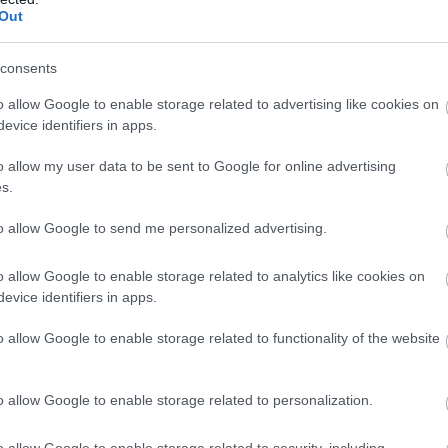
mber első két vagy három hétvégéjén a két
Out
összesen 18 verseny lesz a dupla bahreini
zárást is jelenthet.
consents
o allow Google to enable storage related to advertising like cookies on
eted az alábbi gombokkal:
evice identifiers in apps.
o allow my user data to be sent to Google for online advertising
s.
to allow Google to send me personalized advertising.
o allow Google to enable storage related to analytics like cookies on
evice identifiers in apps.
o allow Google to enable storage related to functionality of the website
o allow Google to enable storage related to personalization.
o allow Google to enable storage related to security, including