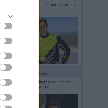
Újabb korábbi F2-es bajnok folytatja a Formula-
E-ben
2 napja
Newey biztos benne, hogy Alonso marad az
Aston Martinnál