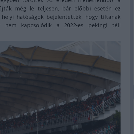
 egyben törölték. Az eredeti menetrendből a
újták még le teljesen, bár előbbi esetén ez
 helyi hatóságok bejelentették, hogy tiltanak
 nem kapcsolódik a 2022-es pekingi téli