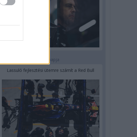
3 napja
Lassuló fejlesztési ütemre számít a Red Bull