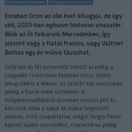
Megosztás e-mailben
Megosztás Facebookon
Esteban Ocon az idei évet kihagyja, de úgy
véli, 2020-ban egészen biztosan visszatér.
Bízik az őt felkaroló Mercedesben, így
viszont vagy a fiatal francia, vagy Valtteri
Bottas egy év múlva távozhat.
Szűk két és fél esztendőt töltött el eddig a
száguldó cirkuszban Esteban Ocon, előbb
beugróként a Manor, az utóbbi két szezonban
pedig a Force India színeiben. A
tulajdonosváltásból azonban rosszul jött ki,
kihúzták alóla a talajt és hiába teljesített
jobban, mint csapattársa, mégis Sergio Perez
kapott újabb szerződést, csapattársa pedig