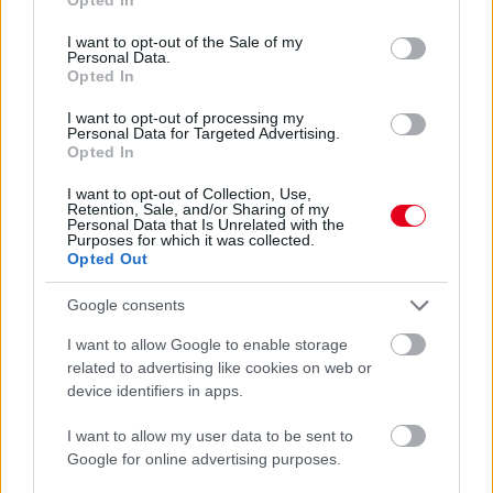
use your data for below specified purposes in below Google
consent section.
I want to opt-out of the Sale of my
Personal Data.
Opted In
I want to opt-out of processing my
Personal Data for Targeted Advertising.
Opted In
I want to opt-out of Collection, Use,
Retention, Sale, and/or Sharing of my
Personal Data that Is Unrelated with the
Purposes for which it was collected.
Opted Out
1 napja
Megvan, mikor kezdődik az F1-es Bahreini Nagydíj
Google consents
Malajziában
I want to allow Google to enable storage
related to advertising like cookies on web or
device identifiers in apps.
I want to allow my user data to be sent to
Google for online advertising purposes.