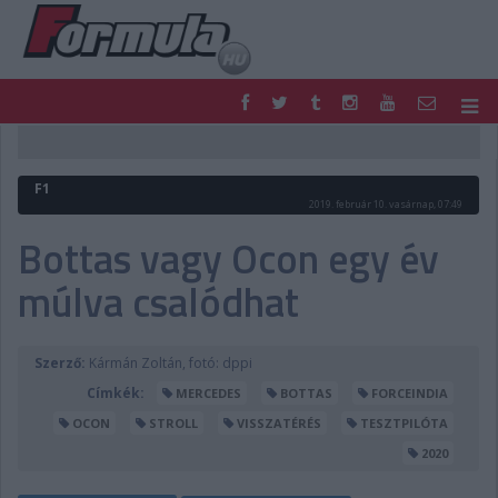
F1
PARC FERMÉ
FORMULA
MOTOR
F1
NEMZETKÖZI
HAZAI
2019. február 10. vasárnap, 07:49
RETRO
EGYÉB
Bottas vagy Ocon egy év
PODCAST
SHOP
múlva csalódhat
LIVE
TIPPJÁTÉK
DIGITÁLIS MAGAZIN
PONTÁLLÁSOK
VERSENYNAPTÁRAK
Szerző:
Kármán Zoltán, fotó: dppi
Címkék:
MERCEDES
BOTTAS
FORCEINDIA
OCON
STROLL
VISSZATÉRÉS
TESZTPILÓTA
2020