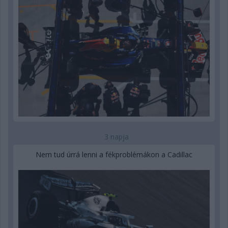
3 napja
Nem tud úrrá lenni a fékproblémákon a Cadillac