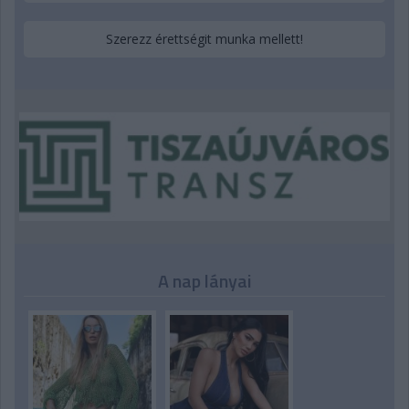
Szerezz érettségit munka mellett!
A nap lányai