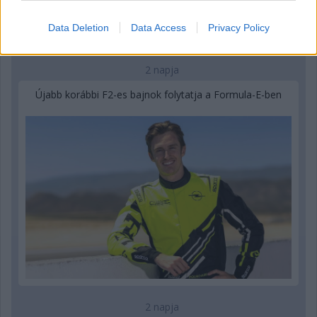
Data Deletion
Data Access
Privacy Policy
2 napja
Újabb korábbi F2-es bajnok folytatja a Formula-E-ben
2 napja