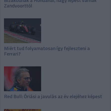
Bizakodnak a Hondánál, nagy lépést várnak
Zandvoorttól
Miért tud folyamatosan így fejleszteni a
Ferrari?
Red Bull: Óriási a javulás az év elejéhez képest