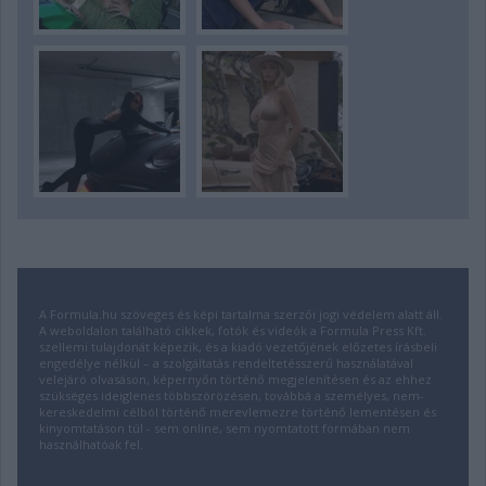
A Formula.hu szöveges és képi tartalma szerzői jogi védelem alatt áll.
A weboldalon található cikkek, fotók és videók a Formula Press Kft.
szellemi tulajdonát képezik, és a kiadó vezetőjének előzetes írásbeli
engedélye nélkül – a szolgáltatás rendeltetésszerű használatával
velejáró olvasáson, képernyőn történő megjelenítésen és az ehhez
szükséges ideiglenes többszörözésen, továbbá a személyes, nem-
kereskedelmi célból történő merevlemezre történő lementésen és
kinyomtatáson túl - sem online, sem nyomtatott formában nem
használhatóak fel.