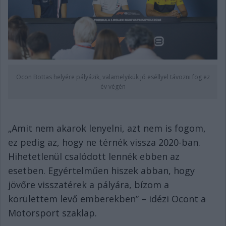
Ocon Bottas helyére pályázik, valamelyikük jó eséllyel távozni fog ez
év végén
„Amit nem akarok lenyelni, azt nem is fogom,
ez pedig az, hogy ne térnék vissza 2020-ban.
Hihetetlenül csalódott lennék ebben az
esetben. Egyértelműen hiszek abban, hogy
jövőre visszatérek a pályára, bízom a
körülettem levő emberekben” – idézi Ocont a
Motorsport szaklap.