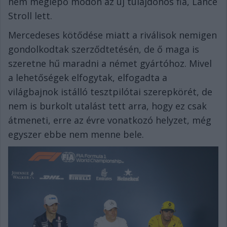
nem meglepő módon az új tulajdonos fia, Lance
Stroll lett.
Mercedeses kötődése miatt a riválisok nemigen
gondolkodtak szerződtetésén, de ő maga is
szeretne hű maradni a német gyártóhoz. Mivel
a lehetőségek elfogytak, elfogadta a
világbajnok istálló tesztpilótai szerepkörét, de
nem is burkolt utalást tett arra, hogy ez csak
átmeneti, erre az évre vonatkozó helyzet, még
egyszer ebbe nem menne bele.