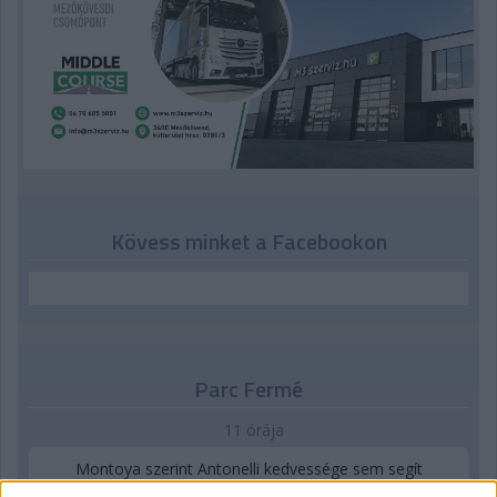
Kövess minket a Facebookon
Parc Fermé
11 órája
Montoya szerint Antonelli kedvessége sem segít
Russellen