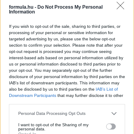
formula.hu -
Do Not Process My Personal
Information
If you wish to opt-out of the sale, sharing to third parties, or
processing of your personal or sensitive information for
targeted advertising by us, please use the below opt-out
section to confirm your selection. Please note that after your
opt-out request is processed you may continue seeing
interest-based ads based on personal information utilized by
us or personal information disclosed to third parties prior to
your opt-out. You may separately opt-out of the further
disclosure of your personal information by third parties on the
IAB’s list of downstream participants. This information may
also be disclosed by us to third parties on the
IAB’s List of
1 napja
Downstream Participants
that may further disclose it to other
third parties.
Hakkinen megtartaná a Norris-Piastri párost a
McLarennél, nem borítaná fel Verstappenért
Please note that this website/app uses one or more Google
Personal Data Processing Opt Outs
services and may gather and store information including but
not limited to your visit or usage behaviour. You may click to
I want to opt-out of the Sharing of my
personal data.
grant or deny consent to Google and its third-party tags to
Opted In