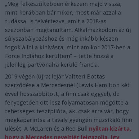
„Még felkészültebben érkezem majd vissza,
mint korábban bármikor, most már azzal a
tudással is felvértezve, amit a 2018-as
szezonban megtanultam. Alkalmazkodom az új
súlyszabályozáshoz és még inkább készen
fogok állni a kihívásra, mint amikor 2017-ben a
Force Indiához kerültem” – tette hozzá a
jelenleg partvonalra kerülő francia.
2019 végén (újra) lejár Valtteri Bottas
szerződése a Mercedesnél (Lewis Hamilton két
évvel hosszabbított, a finn csak eggyel), de
fenyegetően ott lesz folyamatosan mögötte a
tehetséges tesztpilóta, aki csak arra vár, hogy
megkaparintsa a tavaly gyengén muzsikáló finn
ülését. A McLaren és a Red Bull
nyíltan kizárta,
hogy a Mercedes neveltjét leigazolja, így