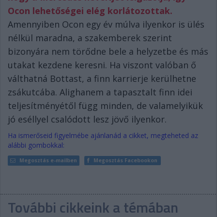
Ocon lehetőségei elég korlátozottak.
Amennyiben Ocon egy év múlva ilyenkor is ülés
nélkül maradna, a szakemberek szerint
bizonyára nem törődne bele a helyzetbe és más
utakat kezdene keresni. Ha viszont valóban ő
válthatná Bottast, a finn karrierje kerülhetne
zsákutcába. Alighanem a tapasztalt finn idei
teljesítményétől függ minden, de valamelyikük
jó eséllyel csalódott lesz jövő ilyenkor.
Ha ismerőseid figyelmébe ajánlanád a cikket, megteheted az
alábbi gombokkal:
Megosztás e-mailben
Megosztás Facebookon
További cikkeink a témában