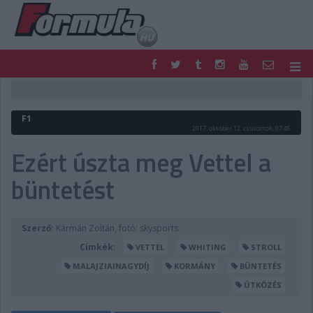
F1
PARC FERMÉ
FORMULA
MOTOR
F1
NEMZETKÖZI
HAZAI
2017. október 12. csütörtök, 07:46
RETRO
EGYÉB
Ezért úszta meg Vettel a
PODCAST
SHOP
büntetést
LIVE
TIPPJÁTÉK
DIGITÁLIS MAGAZIN
PONTÁLLÁSOK
VERSENYNAPTÁRAK
Szerző:
Kármán Zoltán, fotó: skysports
Címkék:
VETTEL
WHITING
STROLL
MALAJZIAINAGYDÍJ
KORMÁNY
BÜNTETÉS
ÜTKÖZÉS