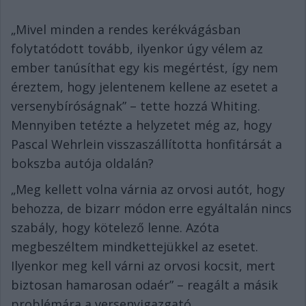
„Mivel minden a rendes kerékvágásban
folytatódott tovább, ilyenkor úgy vélem az
ember tanúsíthat egy kis megértést, így nem
éreztem, hogy jelentenem kellene az esetet a
versenybíróságnak” – tette hozzá Whiting.
Mennyiben tetézte a helyzetet még az, hogy
Pascal Wehrlein visszaszállította honfitársát a
bokszba autója oldalán?
„Meg kellett volna várnia az orvosi autót, hogy
behozza, de bizarr módon erre egyáltalán nincs
szabály, hogy kötelező lenne. Azóta
megbeszéltem mindkettejükkel az esetet.
Ilyenkor meg kell várni az orvosi kocsit, mert
biztosan hamarosan odaér” – reagált a másik
problémára a versenyigazgató.