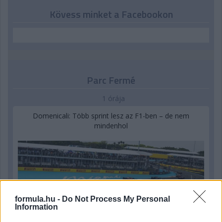
Kövess minket a Facebookon
Parc Fermé
1 órája
Domenicali: Több sprint lesz az F1-ben – de nem
mindenhol
formula.hu -
Do Not Process My Personal
Information