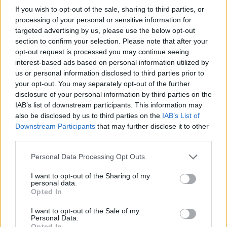
If you wish to opt-out of the sale, sharing to third parties, or
processing of your personal or sensitive information for
targeted advertising by us, please use the below opt-out
section to confirm your selection. Please note that after your
opt-out request is processed you may continue seeing
interest-based ads based on personal information utilized by
3 órája
us or personal information disclosed to third parties prior to
„Lando és Oscar kapcsolata csak még erősebbé vált a
your opt-out. You may separately opt-out of the further
tavalyi év után” – Stella
disclosure of your personal information by third parties on the
IAB’s list of downstream participants. This information may
also be disclosed by us to third parties on the
IAB’s List of
Downstream Participants
that may further disclose it to other
third parties.
Please note that this website/app uses one or more Google
Personal Data Processing Opt Outs
services and may gather and store information including but
not limited to your visit or usage behaviour. You may click to
I want to opt-out of the Sharing of my
personal data.
grant or deny consent to Google and its third-party tags to
Opted In
use your data for below specified purposes in below Google
consent section.
I want to opt-out of the Sale of my
Personal Data.
Opted In