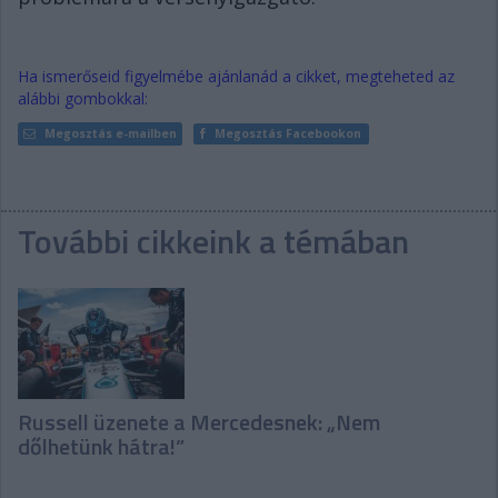
Ha ismerőseid figyelmébe ajánlanád a cikket, megteheted az
alábbi gombokkal:
Megosztás e-mailben
Megosztás Facebookon
További cikkeink a témában
Russell üzenete a Mercedesnek: „Nem
dőlhetünk hátra!”