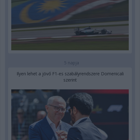
5 napja
Ilyen lehet a jövő F1-es szabályrendszere Domenicali
szerint