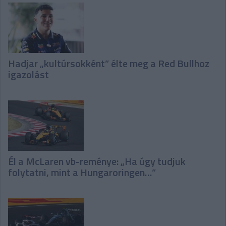
Hadjar „kultúrsokként” élte meg a Red Bullhoz
igazolást
Él a McLaren vb-reménye: „Ha úgy tudjuk
folytatni, mint a Hungaroringen…”