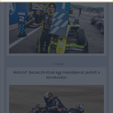
1 napja
MotoGP: Bezzecchi közel egy másodpercet javított a
körrekordon