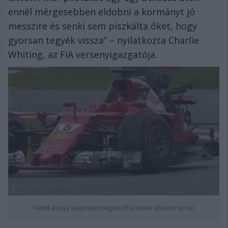
ennél mérgesebben eldobni a kormányt jó
messzire és senki sem piszkálta őket, hogy
gyorsan tegyék vissza” – nyilatkozta Charlie
Whiting, az FIA versenyigazgatója.
Vettel autója alaposan megsérült a vétlen ütközés során