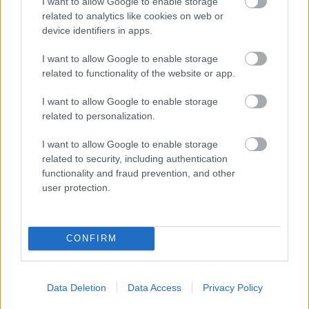
I want to allow Google to enable storage
Domenicali szerint
related to analytics like cookies on web or
device identifiers in apps.
I want to allow Google to enable storage
related to functionality of the website or app.
I want to allow Google to enable storage
related to personalization.
I want to allow Google to enable storage
related to security, including authentication
functionality and fraud prevention, and other
user protection.
1 napja
CONFIRM
„Jó látni, hogy közel az álom” – Camara az F1-es
pletykákról
Data Deletion
Data Access
Privacy Policy