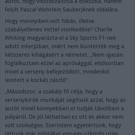
autót, hogy visszaszállítsa a bokszba, hanem
felült Pascal Wehrlein Sauberjének oldalára.
Hogy mennyiben volt hibás, illetve
szabályellenes Vettel viselkedése? Charlie
Whiting magyarázta el a Sky Sports F1-nek
adott interjúban, miért nem büntették meg a
kétszeres kihágásért a németet. „Nem igazán
foglalkoztam ezzel az aprósággal, elsősorban
mivel a verseny befejeződött, mindenkit
leintett a kockás zászló”.
„Másodszor, a szabály fő célja, hogy a
versenybírók munkáját segítsük azzal, hogy az
autót minél könnyebben el tudják távolítani a
pályáról. De jól láthatóan ez ott és akkor nem
volt szükséges. Szerintem egyetértünk, hogy
láttunk már pilótákat egy-egy ütközés után