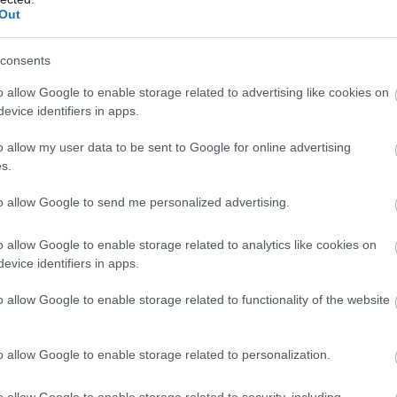
3-at ért el itt a futamon a rozmárorrú
Out
consents
o allow Google to enable storage related to advertising like cookies on
1999 és 2017 között:
evice identifiers in apps.
o allow my user data to be sent to Google for online advertising
s.
to allow Google to send me personalized advertising.
o allow Google to enable storage related to analytics like cookies on
evice identifiers in apps.
o allow Google to enable storage related to functionality of the website
o allow Google to enable storage related to personalization.
o allow Google to enable storage related to security, including