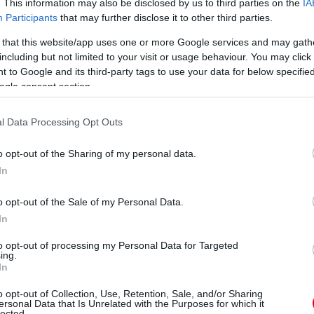
vagy teljesen esőben rendezték, így a legjobb
. This information may also be disclosed by us to third parties on the
IA
tatni (a ’14-es idő a harmadik edzésről, a
Participants
that may further disclose it to other third parties.
nak annak is, hogy 2016-ra újraaszfaltozták a
 that this website/app uses one or more Google services and may gath
zonban a verseny helye a naptár elejéről
including but not limited to your visit or usage behaviour. You may click 
 to Google and its third-party tags to use your data for below specifi
knak egy helyett másfél évük volt fejlődni,
ogle consent section.
 része tényleg 2015-ről 2016-ra, nem pedig
oz pedig már egy évvel ezelőtt is közel járt a
l Data Processing Opt Outs
o opt-out of the Sharing of my personal data.
yből összesen 16 pilóta képes volt jobb időt
In
s korábbi etalon (csak a Haas és a Sauber
csúcsteljesítmény idén. Arról nem is beszélve
o opt-out of the Sale of my Personal Data.
In
ian Vettel még a versenyben futott
edig teljesen példátlan cselekedet, nemcsak
to opt-out of processing my Personal Data for Targeted
ing.
k bevezetése óta folyamatosan. Vettel
In
l a nagydíj történetének legtöbb évében még a
o opt-out of Collection, Use, Retention, Sale, and/or Sharing
ik Juan Pablo Montoya-féle tempórekordot adta
ersonal Data that Is Unrelated with the Purposes for which it
lected.