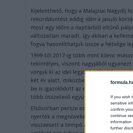
Kijelenthető, hogy a Malajziai Nagydíj 
rekorddöntést eddig idén a javuló körid
most egy időre a naptárból eltűnő pály
változatlan maradt, így abban a kellem
fogva hasonlíthatjuk össze a hétvége le
1999-től 2017-ig több mint kilenc máso
tekintélyes, viszont nagyjából ugyanezt
vonjuk ki az idei legjobb időt. Kilenc 
két év alatt, miközben az idei új aerosz
formula.h
be is igazolódott az eddigi pályák nagy
több összetevő együttes hatásával mag
If you wish 
sensitive in
Elsősorban persze ez a gyors, sodrós p
confirm you
nyerték a megnövekedett kanyarsebesség
continue se
information 
visszaesett a tempó az előző szabálymó
further disc