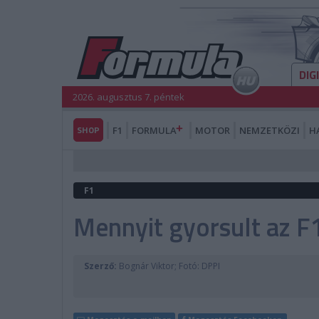
DIG
2026. augusztus 7. péntek
SHOP
F1
FORMULA
MOTOR
NEMZETKÖZI
H
F1
Mennyit gyorsult az 
Szerző:
Bognár Viktor; Fotó: DPPI