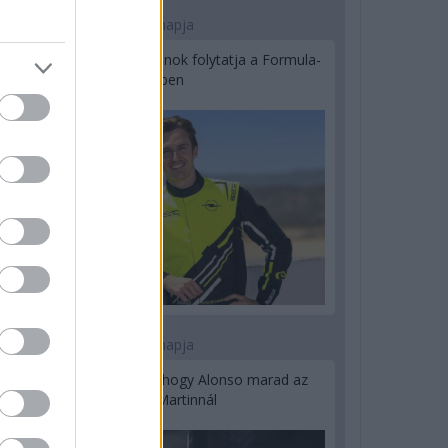
2 napja
Újabb korábbi F2-es bajnok folytatja a Formula-
E-ben
2 napja
Newey biztos benne, hogy Alonso marad az
Aston Martinnál