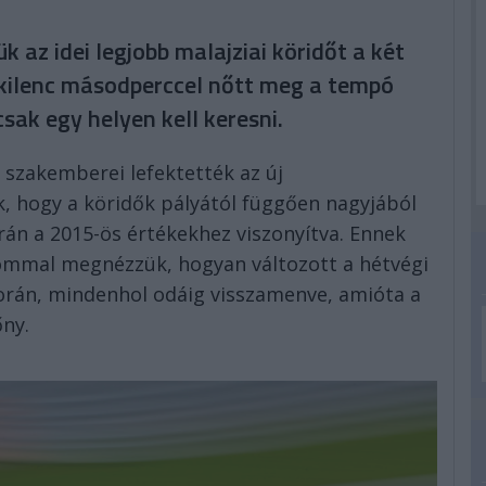
k az idei legjobb malajziai köridőt a két
t kilenc másodperccel nőtt meg a tempó
sak egy helyen kell keresni.
 szakemberei lefektették az új
ak, hogy a köridők pályától függően nagyjából
rán a 2015-ös értékekhez viszonyítva. Ennek
ommal megnézzük, hogyan változott a hétvégi
során, mindenhol odáig visszamenve, amióta a
őny.