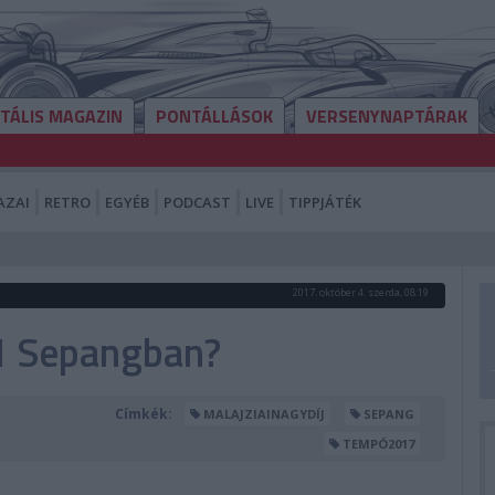
ITÁLIS MAGAZIN
PONTÁLLÁSOK
VERSENYNAPTÁRAK
AZAI
RETRO
EGYÉB
PODCAST
LIVE
TIPPJÁTÉK
2017. október 4. szerda, 08:19
F1 Sepangban?
Címkék:
MALAJZIAINAGYDÍJ
SEPANG
TEMPÓ2017