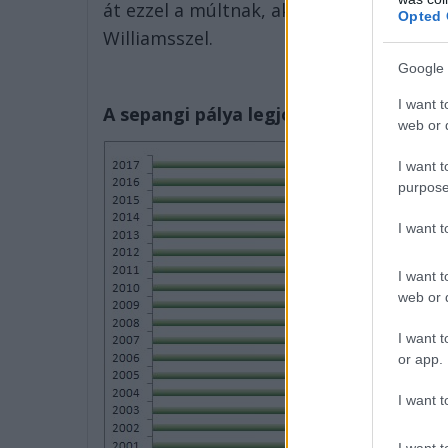
át ezzel a múltnak, aki 2004-ben 1:34,22
Opted 
Williamsszel.
Google 
I want t
A sepangi pálya legjobb F1-es köridői 
web or d
I want t
purpose
I want 
I want t
web or d
I want t
or app.
I want t
I want t