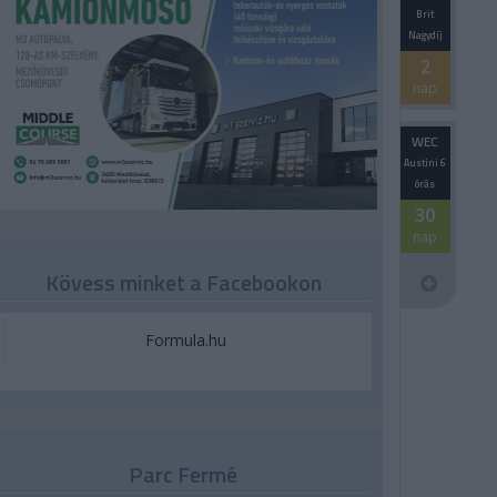
Brit
Nagydíj
2
nap
WEC
Austini 6
órás
30
nap
Kövess minket a Facebookon
Formula.hu
Parc Fermé