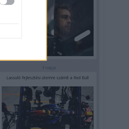
3 napja
Lassuló fejlesztési ütemre számít a Red Bull