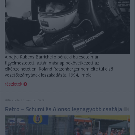
A bajra Rubens Barrichello pénteki balesete már
figyelmeztetett, aztán másnap bekövetkezett az
elképzelhetetlen: Roland Ratzenberger nem élte túl első
vezetőszárnyának leszakadását. 1994, Imola.
részletek
2016. április 23. szombat, 06:59
Retro – Schumi és Alonso legnagyobb csatája