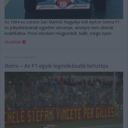
Az 1984-es szezon San Marinói Nagydíja volt Ayrton Senna F1-
es pályafutásának egyetlen versenye, amelyre nem sikerült
kvalifikálnia. Prost eközben megpördült, kiállt, mégis nyert.
részletek
2015. május 5. kedd, 19:21
Retro – Az F1 egyik legmókásabb befutója