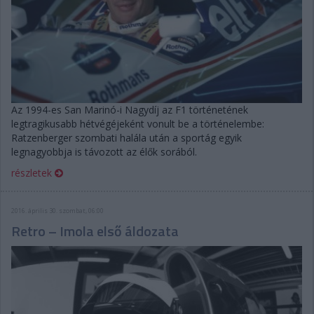
Az 1994-es San Marinó-i Nagydíj az F1 történetének
legtragikusabb hétvégéjeként vonult be a történelembe:
Ratzenberger szombati halála után a sportág egyik
legnagyobbja is távozott az élők sorából.
részletek
2016. április 30. szombat, 06:00
Retro – Imola első áldozata