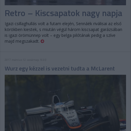
Retro – Kiscsapatok nagy napja
Igazi csillaghullás volt a futam elején, Sennáék riválisai az első
körökben kiestek, s miután végül három kiscsapat garázsában
is igazi örömünnep volt – egy belga pilótának pedig a szíve
majd megszakadt.
2017. március 12. vasárnap, 16:03
Wurz egy kézzel is vezetni tudta a McLarent