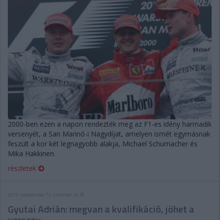
2000-ben ezen a napon rendezték meg az F1-es idény harmadik
versenyét, a San Marinó-i Nagydíjat, amelyen ismét egymásnak
feszült a kor két legnagyobb alakja, Michael Schumacher és
Mika Hakkinen.
részletek
2015. szeptember 12. szombat, 16:30
Gyutai Adrián: megvan a kvalifikáció, jöhet a
verseny