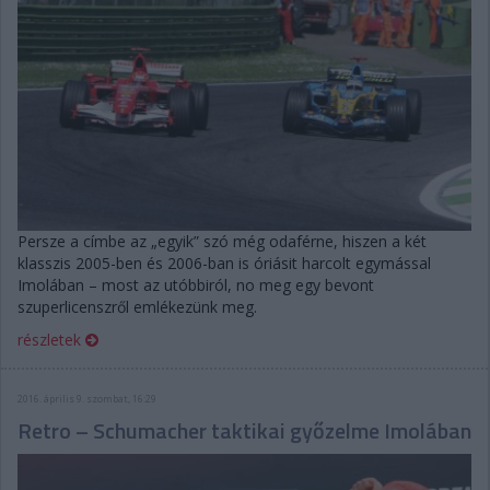
Persze a címbe az „egyik” szó még odaférne, hiszen a két
klasszis 2005-ben és 2006-ban is óriásit harcolt egymással
Imolában – most az utóbbiról, no meg egy bevont
szuperlicenszről emlékezünk meg.
részletek
2016. április 9. szombat, 16:29
Retro – Schumacher taktikai győzelme Imolában