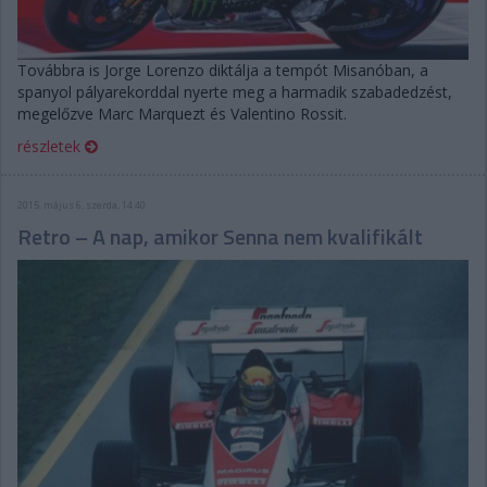
Továbbra is Jorge Lorenzo diktálja a tempót Misanóban, a
spanyol pályarekorddal nyerte meg a harmadik szabadedzést,
megelőzve Marc Marquezt és Valentino Rossit.
részletek
2015. május 6. szerda, 14:40
Retro – A nap, amikor Senna nem kvalifikált