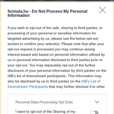
formula.hu -
Do Not Process My Personal
Information
A nap, amikor mindenkinek kifogyott az üzemanyaga, de akinek
nem, az a végén nagyon jó eredménynek örülhetett. Mit meg
If you wish to opt-out of the sale, sharing to third parties, or
nem adtak volna Sennáék egy benzinkútért!
processing of your personal or sensitive information for
targeted advertising by us, please use the below opt-out
részletek
section to confirm your selection. Please note that after your
opt-out request is processed you may continue seeing
2015. május 2. szombat, 11:14
interest-based ads based on personal information utilized by
Retro - Hakkinen is tud hibázni?
us or personal information disclosed to third parties prior to
your opt-out. You may separately opt-out of the further
disclosure of your personal information by third parties on the
IAB’s list of downstream participants. This information may
also be disclosed by us to third parties on the
IAB’s List of
Downstream Participants
that may further disclose it to other
third parties.
Please note that this website/app uses one or more Google
Personal Data Processing Opt Outs
services and may gather and store information including but
not limited to your visit or usage behaviour. You may click to
I want to opt-out of the Sharing of my