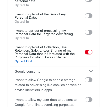
personal data.
grant or deny consent to Google and its third-party tags to
Opted In
use your data for below specified purposes in below Google
consent section.
I want to opt-out of the Sale of my
Personal Data.
Opted In
1998-as világbajnoki hadjárata alatt a finn pilóta szédületes
hidegvérről tett tanúbizonyságot, '99 negyedik F1-es futamát, a
I want to opt-out of processing my
San Marinó-i Nagydíjat mégis saját hibája miatt kellett feladnia.
Personal Data for Targeted Advertising.
Opted In
részletek
I want to opt-out of Collection, Use,
Retention, Sale, and/or Sharing of my
Personal Data that Is Unrelated with the
előző hírek
következő hírek
Purposes for which it was collected.
Opted Out
Google consents
Hallgasd meg a Formula Podcast
legfrissebb adását!
I want to allow Google to enable storage
related to advertising like cookies on web or
device identifiers in apps.
I want to allow my user data to be sent to
Kövess minket a Facebookon
Google for online advertising purposes.