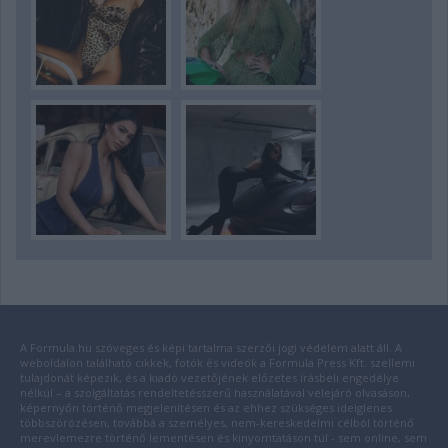
A Formula.hu szöveges és képi tartalma szerzői jogi védelem alatt áll. A
weboldalon található cikkek, fotók és videók a Formula Press Kft. szellemi
tulajdonát képezik, és a kiadó vezetőjének előzetes írásbeli engedélye
nélkül – a szolgáltatás rendeltetésszerű használatával velejáró olvasáson,
képernyőn történő megjelenítésen és az ehhez szükséges ideiglenes
többszörözésen, továbbá a személyes, nem-kereskedelmi célból történő
merevlemezre történő lementésen és kinyomtatáson túl - sem online, sem