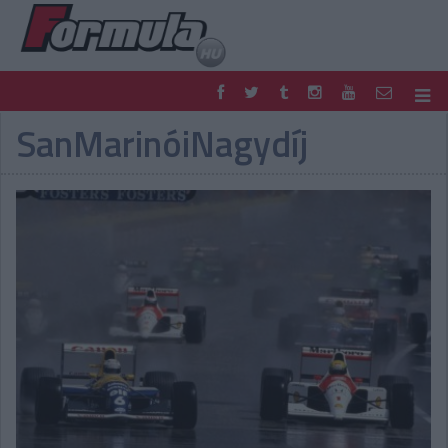
SanMarinóiNagydíj
F1
PARC FERMÉ
FORMULA
MOTOR
NEMZETKÖZI
HAZAI
RETRO
EGYÉB
PODCAST
SHOP
LIVE
TIPPJÁTÉK
DIGITÁLIS MAGAZIN
PONTÁLLÁSOK
VERSENYNAPTÁRAK