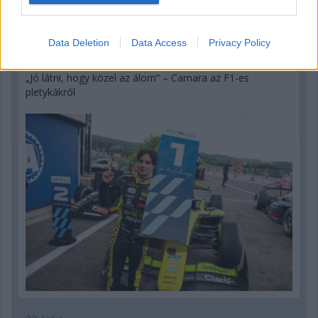
Data Deletion
Data Access
Privacy Policy
10 órája
„Jó látni, hogy közel az álom” – Camara az F1-es
pletykákról