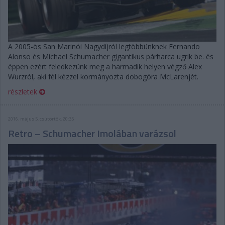
A 2005-ös San Marinói Nagydíjról legtöbbünknek Fernando
Alonso és Michael Schumacher gigantikus párharca ugrik be. és
éppen ezért feledkezünk meg a harmadik helyen végző Alex
Wurzról, aki fél kézzel kormányozta dobogóra McLarenjét.
részletek
2016. május 5. csütörtök, 20:35
Retro – Schumacher Imolában varázsol