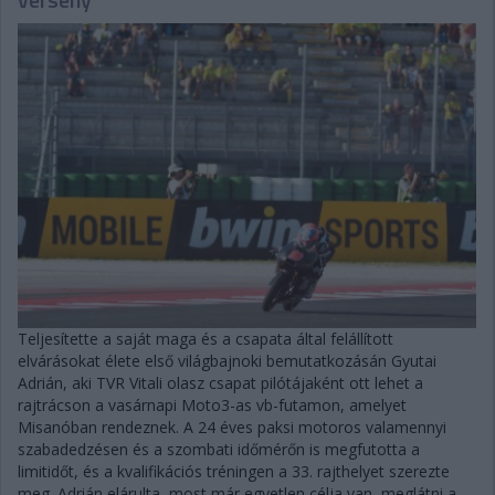
Teljesítette a saját maga és a csapata által felállított
elvárásokat élete első világbajnoki bemutatkozásán Gyutai
Adrián, aki TVR Vitali olasz csapat pilótájaként ott lehet a
rajtrácson a vasárnapi Moto3-as vb-futamon, amelyet
Misanóban rendeznek. A 24 éves paksi motoros valamennyi
szabadedzésen és a szombati időmérőn is megfutotta a
limitidőt, és a kvalifikációs tréningen a 33. rajthelyet szerezte
meg. Adrián elárulta, most már egyetlen célja van, meglátni a