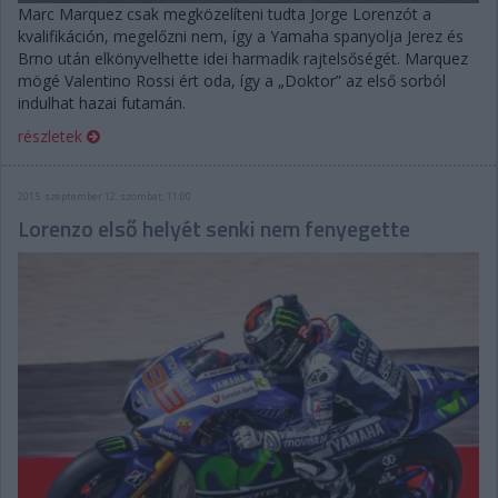
Marc Marquez csak megközelíteni tudta Jorge Lorenzót a
kvalifikáción, megelőzni nem, így a Yamaha spanyolja Jerez és
Brno után elkönyvelhette idei harmadik rajtelsőségét. Marquez
mögé Valentino Rossi ért oda, így a „Doktor” az első sorból
indulhat hazai futamán.
részletek
2015. szeptember 12. szombat, 11:00
Lorenzo első helyét senki nem fenyegette