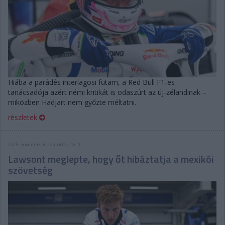
Hiába a parádés interlagosi futam, a Red Bull F1-es
tanácsadója azért némi kritikát is odaszúrt az új-zélandinak –
miközben Hadjart nem győzte méltatni.
részletek
2025. november 6. csütörtök, 16:10
Lawsont meglepte, hogy őt hibáztatja a mexikói
szövetség