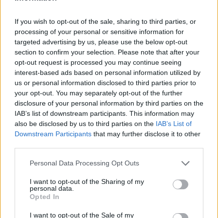
2025. október 24. péntek, 10:30
Elnézést kért a fontos döntésre váró Tsunoda
If you wish to opt-out of the sale, sharing to third parties, or
processing of your personal or sensitive information for
targeted advertising by us, please use the below opt-out
section to confirm your selection. Please note that after your
opt-out request is processed you may continue seeing
interest-based ads based on personal information utilized by
us or personal information disclosed to third parties prior to
your opt-out. You may separately opt-out of the further
disclosure of your personal information by third parties on the
IAB’s list of downstream participants. This information may
also be disclosed by us to third parties on the
IAB’s List of
Downstream Participants
that may further disclose it to other
third parties.
Please note that this website/app uses one or more Google
Personal Data Processing Opt Outs
Túltette magát az Austinban történteken Yuki Tsunoda és Liam
services and may gather and store information including but
Lawson. Előbbi – akinek hamarosan eldőlhet a sorsa a Red
not limited to your visit or usage behaviour. You may click to
I want to opt-out of the Sharing of my
Bullnál – bocsánatot is kért a VCARB-tól.
personal data.
grant or deny consent to Google and its third-party tags to
Opted In
use your data for below specified purposes in below Google
részletek
consent section.
I want to opt-out of the Sale of my