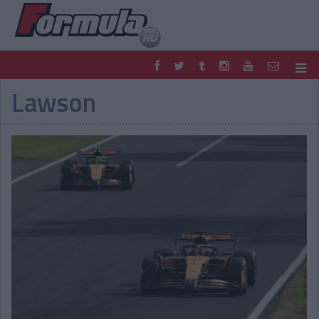
Lawson
F1
PARC FERMÉ
FORMULA
MOTOR
NEMZETKÖZI
HAZAI
RETRO
EGYÉB
PODCAST
SHOP
LIVE
TIPPJÁTÉK
DIGITÁLIS MAGAZIN
PONTÁLLÁSOK
VERSENYNAPTÁRAK