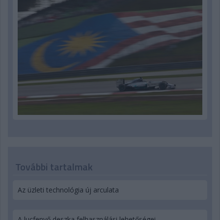
További tartalmak
Az üzleti technológia új arculata
A lucfenyő deszka felhasználási lehetőségei