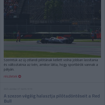
Szerintük az új-zélandi pilótának kellett volna jobban lassítania
és változtatnia az ívén, amikor látta, hogy sportbírók vannak a
pályán.
részletek
2025. október 27. hétfő, 10:10
A szezon végéig halasztja pilótadöntéseit a Red
Bull