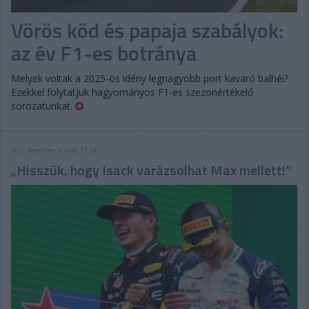
Vörös köd és papaja szabályok:
az év F1-es botránya
Melyek voltak a 2025-ös idény legnagyobb port kavaró balhéi?
Ezekkel folytatjuk hagyományos F1-es szezonértékelő
sorozatunkat.
2025. december 2. kedd, 17:33
„Hisszük, hogy Isack varázsolhat Max mellett!”