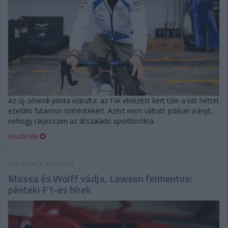
Az új-zélandi pilóta elárulta: az FIA elnézést kért tőle a két héttel
ezelőtti futamon történtekért. Azért nem váltott jobban irányt,
nehogy ráijesszen az átszaladó sportbírókra.
részletek
2025. október 31. péntek, 19:55
Massa és Wolff vádja, Lawson felmentve:
pénteki F1-es hírek