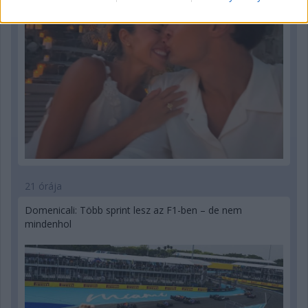
21 órája
Domenicali: Több sprint lesz az F1-ben – de nem
mindenhol