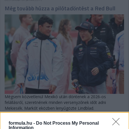
Még tovább húzza a pilótadöntést a Red Bull
Mégsem közvetlenül Mexikó után döntenek a 2026-os
felállásról, szeretnének minden versenyzőnek időt adni
Mekiesék. Markót eközben lenyűgözte Lindblad.
részletek
formula.hu -
Do Not Process My Personal
Information