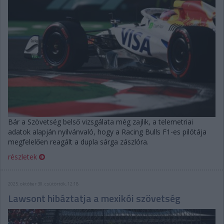
Bár a Szövetség belső vizsgálata még zajlik, a telemetriai
adatok alapján nyilvánvaló, hogy a Racing Bulls F1-es pilótája
megfelelően reagált a dupla sárga zászlóra.
részletek
2025. október 30. csütörtök, 12:18
Lawsont hibáztatja a mexikói szövetség