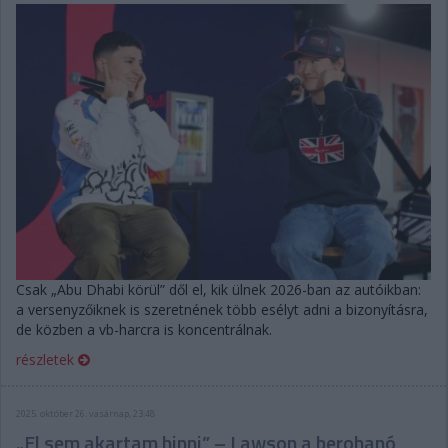
Csak „Abu Dhabi körül” dől el, kik ülnek 2026-ban az autóikban:
a versenyzőiknek is szeretnének több esélyt adni a bizonyításra,
de közben a vb-harcra is koncentrálnak.
részletek
2025. október 26. vasárnap, 23:48
„El sem akartam hinni” – Lawson a berohanó