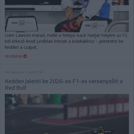
Liam Lawson marad, mellé a fellépő Isack Hadjar helyére az F2-
ből érkező Arvid Lindblad érkezik a kisbikákhoz – jelentette be
kedden a csapat.
részletek
2025. december 1. hétfő, 07:55
Kedden jelenti be 2026-os F1-es versenyzőit a
Red Bull