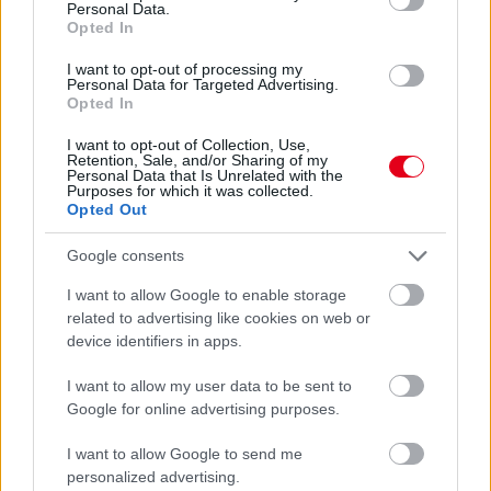
Personal Data.
Opted In
előző hírek
következő hírek
I want to opt-out of processing my
Personal Data for Targeted Advertising.
Opted In
Hallgasd meg a Formula Podcast
legfrissebb adását!
I want to opt-out of Collection, Use,
Retention, Sale, and/or Sharing of my
Personal Data that Is Unrelated with the
Purposes for which it was collected.
Opted Out
Kövess minket a Facebookon
Google consents
I want to allow Google to enable storage
related to advertising like cookies on web or
device identifiers in apps.
I want to allow my user data to be sent to
Parc Fermé
Google for online advertising purposes.
5 órája
I want to allow Google to send me
personalized advertising.
IndyCar: Palou nyert Portlandben, már 100 pont fölött az