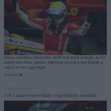
Massa szándékos eltussolást, Wolff őrült Masit emleget, az FIA
szerint nem hibás Lawson, Villeneuve beszólt a Red Bullnak: a
nap F1-es hírei egy helyen.
részletek
2025. október 31. péntek, 17:10
FIA: Lawson nem hibás a sportbírós esetben