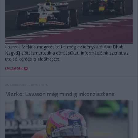
Laurent Mekies megerősítette: még az idényzáró Abu Dhabi
Nagydíj előtt ismertetik a döntésüket. Információink szerint az
utolsó kérdés is eldőlhetett.
részletek
2025. november 14. péntek, 08:39
Marko: Lawson még mindig inkonzisztens