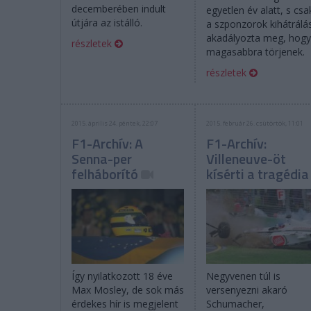
decemberében indult
egyetlen év alatt, s csa
útjára az istálló.
a szponzorok kihátrálá
akadályozta meg, hog
részletek
magasabbra törjenek.
részletek
2015. április 24. péntek, 22:07
2015. február 26. csütörtök, 11:01
F1-Archív: A
F1-Archív:
Senna-per
Villeneuve-öt
felháborító
kísérti a tragédia
Így nyilatkozott 18 éve
Negyvenen túl is
Max Mosley, de sok más
versenyezni akaró
érdekes hír is megjelent
Schumacher,