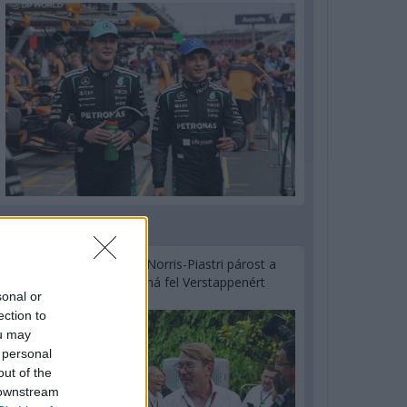
1 napja
Hakkinen megtartaná a Norris-Piastri párost a
McLarennél, nem borítaná fel Verstappenért
sonal or
ection to
ou may
 personal
out of the
 downstream