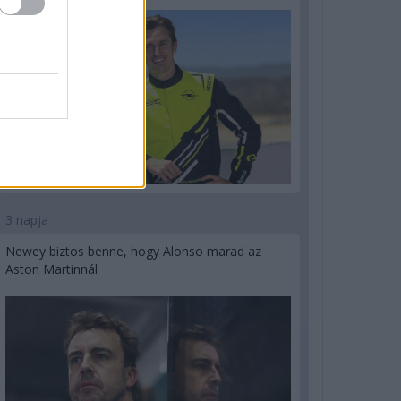
3 napja
Newey biztos benne, hogy Alonso marad az
Aston Martinnál