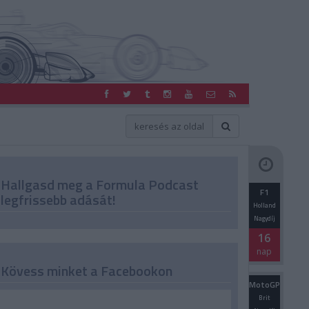
Hallgasd meg a Formula Podcast
F1
legfrissebb adását!
Holland
Nagydíj
16
nap
Kövess minket a Facebookon
MotoGP
Brit