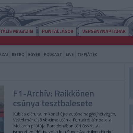
ITÁLIS MAGAZIN
PONTÁLLÁSOK
VERSENYNAPTÁRAK
AZAI
RETRO
EGYÉB
PODCAST
LIVE
TIPPJÁTÉK
F1-Archív: Raikkönen
csúnya tesztbalesete
Kubica elárulta, mikor ül újra autóba nagydíjhétvégén,
Vettel már első vb-címe után a Ferrariról álmodik, a
McLaren pilótája Barcelonában töri össze, az
ismeretlen Idét igazolja le a Super Aguri: ilyen híreket