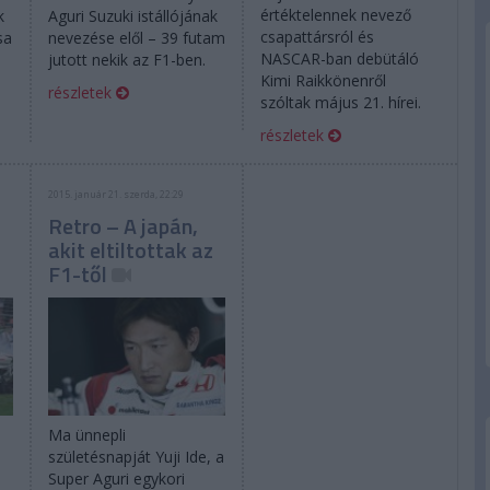
értéktelennek nevező
k
Aguri Suzuki istállójának
csapattársról és
sa
nevezése elől – 39 futam
NASCAR-ban debütáló
y
jutott nekik az F1-ben.
Kimi Raikkönenről
részletek
szóltak május 21. hírei.
részletek
2015. január 21. szerda, 22:29
Retro – A japán,
akit eltiltottak az
F1-től
Ma ünnepli
születésnapját Yuji Ide, a
Super Aguri egykori