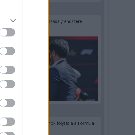
2 napja
Ilyen lehet a jövő F1-es szabályrendszere
Domenicali szerint
3 napja
Újabb korábbi F2-es bajnok folytatja a Formula-
E-ben