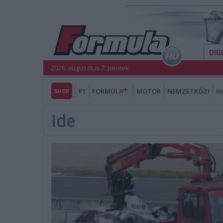
DIG
2026. augusztus 7. péntek
SHOP
F1
FORMULA
MOTOR
NEMZETKÖZI
H
Ide