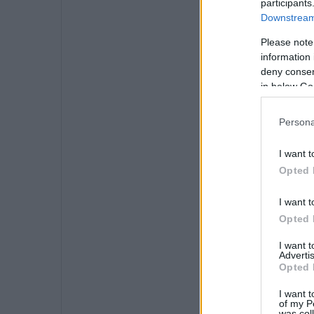
participants
Downstream 
Please note
information 
deny consent
in below Go
Persona
I want t
Opted 
I want t
Opted 
I want 
Advertis
Opted 
I want t
of my P
was col