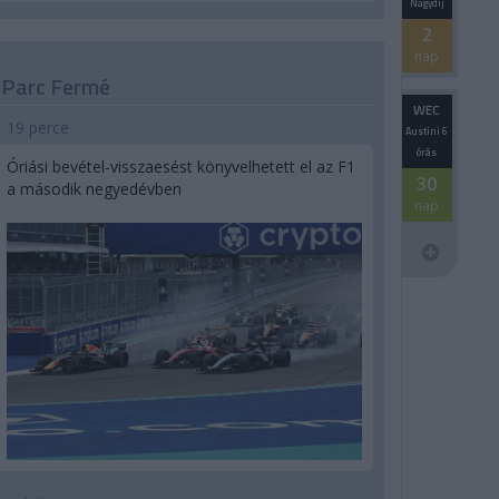
Nagydíj
2
nap
Parc Fermé
WEC
19 perce
Austini 6
órás
Óriási bevétel-visszaesést könyvelhetett el az F1
30
a második negyedévben
nap