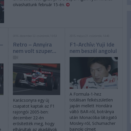
olvashattunk február 15-én.
2016. december 22. csütörtök, 13:53
2015. május 21. csütörtök, 14:40
 –
Retro – Annyira
F1-Archív: Yuji Ide
nem volt szuper…
nem beszél angolul
A Formula-1-hez
totálisan felkészületlen
Karácsonyra egy új
japán mellett Hondára
csapatot kaptak az F1
váltó BAR-ról, botránya
rajongói 2005-ben:
után Monacóba látogató
,
december 22-én
Mosley-ról, Schumacher
erősítették meg, hogy
bajnoki címeit
e
elhárultak az akadályok