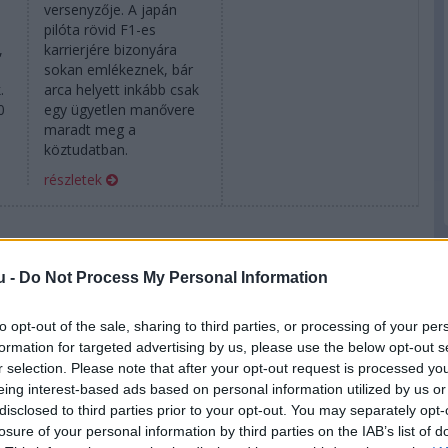
versenyzője. A japán
pilóta rövid F1-es
,
karrierjére bizonyára
sokan emlékeznek, bár
.
arca helyett inkább csak
0
egy ügyetlen manővere
maradt meg a
köztudatban.
részletek
u -
Do Not Process My Personal Information
to opt-out of the sale, sharing to third parties, or processing of your per
formation for targeted advertising by us, please use the below opt-out s
r selection. Please note that after your opt-out request is processed y
eing interest-based ads based on personal information utilized by us or
disclosed to third parties prior to your opt-out. You may separately opt-
losure of your personal information by third parties on the IAB’s list of