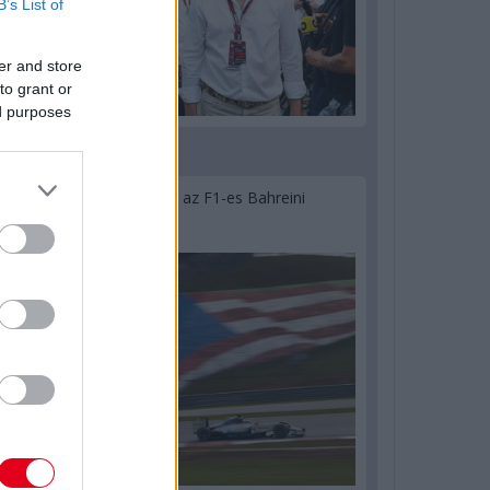
B’s List of
er and store
to grant or
ed purposes
2 napja
Megvan, mikor kezdődik az F1-es Bahreini
Nagydíj Malajziában