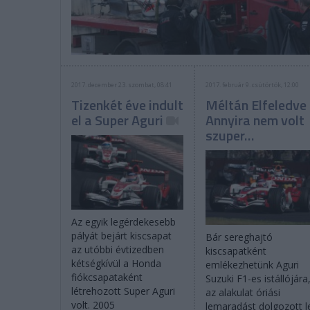
2017. december 23. szombat, 08:41
2017. február 9. csütörtök, 12:00
Tizenkét éve indult
Méltán Elfeledve
el a Super Aguri
Annyira nem volt
szuper…
Az egyik legérdekesebb
pályát bejárt kiscsapat
Bár sereghajtó
az utóbbi évtizedben
kiscsapatként
kétségkívül a Honda
emlékezhetünk Aguri
fiókcsapataként
Suzuki F1-es istállójára
létrehozott Super Aguri
az alakulat óriási
volt. 2005
lemaradást dolgozott l