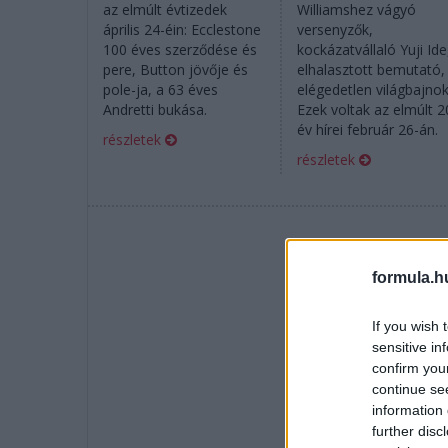
az elmúlt évtizedek
Williamshez vágyó
április 24-éin: Ecclestone
versenyzők,
100 éves szerződése és
kockázatvállaló Yuji Ide
pere, Button jövője és
elhalasztott bemutató,
pole-ja, a 63 éves
elégedetlen világbajnok
Andretti bukása.
Ezek voltak az elmúlt 2
év hírei február 26-án.
részletek
részletek
formula.h
If you wish 
sensitive in
confirm you
continue se
information 
further disc