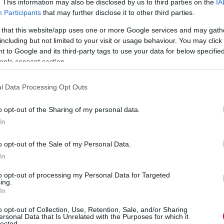
. This information may also be disclosed by us to third parties on the
IA
Participants
that may further disclose it to other third parties.
 that this website/app uses one or more Google services and may gath
including but not limited to your visit or usage behaviour. You may click 
 to Google and its third-party tags to use your data for below specifi
ogle consent section.
l Data Processing Opt Outs
o opt-out of the Sharing of my personal data.
In
o opt-out of the Sale of my Personal Data.
In
to opt-out of processing my Personal Data for Targeted
ing.
In
o opt-out of Collection, Use, Retention, Sale, and/or Sharing
ersonal Data that Is Unrelated with the Purposes for which it
lected.