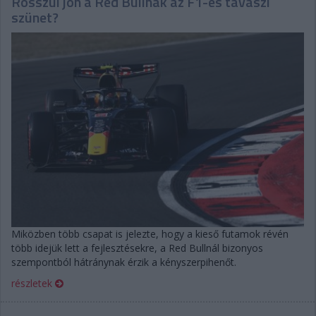
Rosszul jön a Red Bullnak az F1-es tavaszi
szünet?
Miközben több csapat is jelezte, hogy a kieső futamok révén
több idejük lett a fejlesztésekre, a Red Bullnál bizonyos
szempontból hátránynak érzik a kényszerpihenőt.
részletek