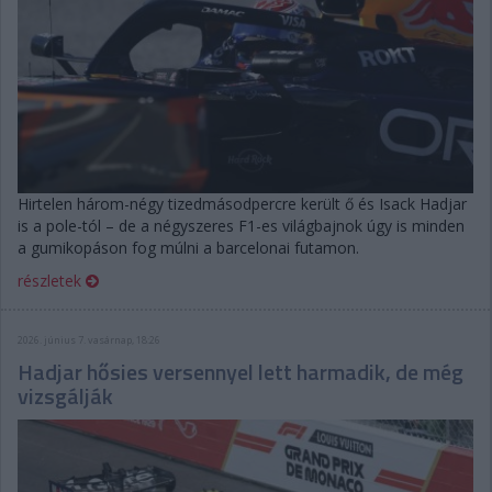
Hirtelen három-négy tizedmásodpercre került ő és Isack Hadjar
is a pole-tól – de a négyszeres F1-es világbajnok úgy is minden
a gumikopáson fog múlni a barcelonai futamon.
részletek
2026. június 7. vasárnap, 18:26
Hadjar hősies versennyel lett harmadik, de még
vizsgálják