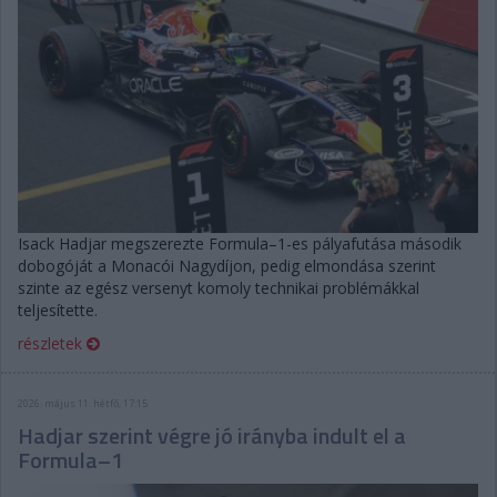
Isack Hadjar megszerezte Formula–1-es pályafutása második
dobogóját a Monacói Nagydíjon, pedig elmondása szerint
szinte az egész versenyt komoly technikai problémákkal
teljesítette.
részletek
2026. május 11. hétfő, 17:15
Hadjar szerint végre jó irányba indult el a
Formula–1