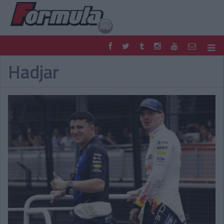
Hadjar
F1
PARC FERMÉ
FORMULA
MOTOR
NEMZETKÖZI
HAZAI
RETRO
EGYÉB
PODCAST
SHOP
LIVE
TIPPJÁTÉK
DIGITÁLIS MAGAZIN
PONTÁLLÁSOK
VERSENYNAPTÁRAK