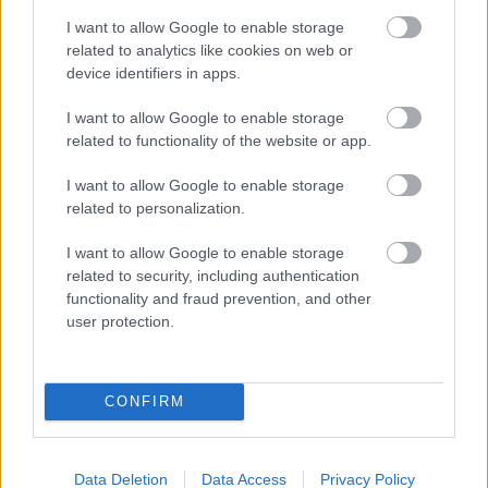
4 órája
I want to allow Google to enable storage
related to analytics like cookies on web or
Az F1-es Német Nagydíj „mindenképpen megvalósul”
device identifiers in apps.
Domenicali szerint
I want to allow Google to enable storage
related to functionality of the website or app.
I want to allow Google to enable storage
related to personalization.
I want to allow Google to enable storage
related to security, including authentication
functionality and fraud prevention, and other
user protection.
CONFIRM
8 órája
„Jó látni, hogy közel az álom” – Camara az F1-es
pletykákról
Data Deletion
Data Access
Privacy Policy