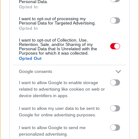
Mercedesek ellen viszont esélytelennek érzi magát.
Personal Data.
Opted In
részletek
I want to opt-out of processing my
Personal Data for Targeted Advertising.
előző hírek
következő hírek
Opted In
I want to opt-out of Collection, Use,
Retention, Sale, and/or Sharing of my
Personal Data that Is Unrelated with the
Hallgasd meg a Formula Podcast
Purposes for which it was collected.
Opted Out
legfrissebb adását!
Google consents
I want to allow Google to enable storage
related to advertising like cookies on web or
Kövess minket a Facebookon
device identifiers in apps.
I want to allow my user data to be sent to
Google for online advertising purposes.
I want to allow Google to send me
Parc Fermé
personalized advertising.