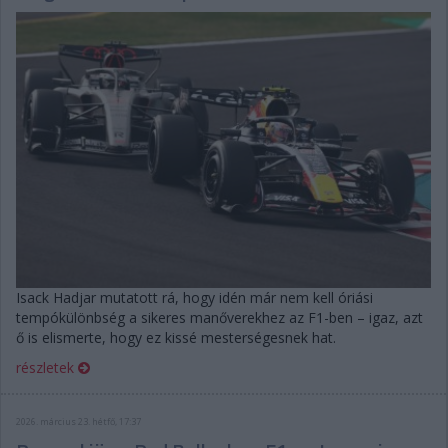
Isack Hadjar mutatott rá, hogy idén már nem kell óriási
tempókülönbség a sikeres manőverekhez az F1-ben – igaz, azt
ő is elismerte, hogy ez kissé mesterségesnek hat.
részletek
2026. március 23. hétfő, 17:37