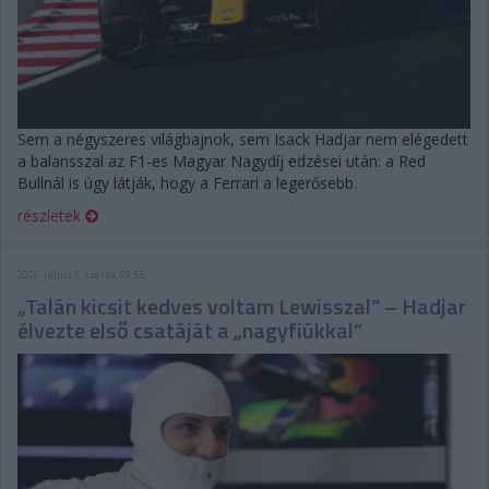
Sem a négyszeres világbajnok, sem Isack Hadjar nem elégedett
a balansszal az F1-es Magyar Nagydíj edzései után: a Red
Bullnál is úgy látják, hogy a Ferrari a legerősebb.
részletek
2026. július 1. szerda, 09:55
„Talán kicsit kedves voltam Lewisszal” – Hadjar
élvezte első csatáját a „nagyfiúkkal”