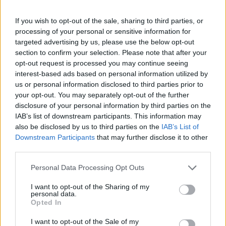
If you wish to opt-out of the sale, sharing to third parties, or
2026. március 7. szombat, 07:48
processing of your personal or sensitive information for
Hadjar nem érezte elérhetőnek a harmadik
targeted advertising by us, please use the below opt-out
rajthelyet
section to confirm your selection. Please note that after your
opt-out request is processed you may continue seeing
interest-based ads based on personal information utilized by
us or personal information disclosed to third parties prior to
your opt-out. You may separately opt-out of the further
disclosure of your personal information by third parties on the
IAB’s list of downstream participants. This information may
also be disclosed by us to third parties on the
IAB’s List of
Downstream Participants
that may further disclose it to other
third parties.
Please note that this website/app uses one or more Google
Personal Data Processing Opt Outs
services and may gather and store information including but
not limited to your visit or usage behaviour. You may click to
I want to opt-out of the Sharing of my
personal data.
grant or deny consent to Google and its third-party tags to
Opted In
Úgy gondolta, a Ferrari és a McLaren is előtte jár, de jól sikerült
use your data for below specified purposes in below Google
az utolsó köre az F1-es Ausztrál Nagydíj időmérőjén. A
consent section.
I want to opt-out of the Sale of my