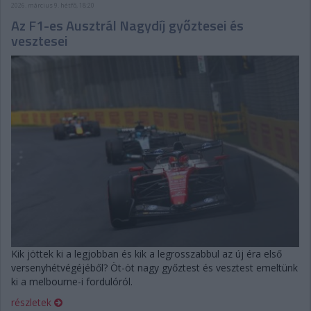
2026. március 9. hétfő, 18:20
Az F1-es Ausztrál Nagydíj győztesei és
vesztesei
Kik jöttek ki a legjobban és kik a legrosszabbul az új éra első
versenyhétvégéjéből? Öt-öt nagy győztest és vesztest emeltünk
ki a melbourne-i fordulóról.
részletek