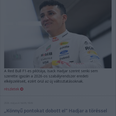
A Red Bull F1-es pilótája, Isack Hadjar szerint senki sem
szerette igazán a 2026-os szabályrendszer eredeti
elképzeléseit, ezért örül az új változtatásoknak.
részletek
2026. május 4. hétfő, 18:06
„Könnyű pontokat dobott el” Hadjar a töréssel