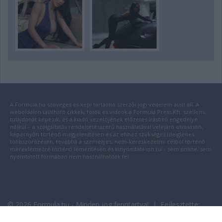
A Formula.hu szöveges és képi tartalma szerzői jogi védelem alatt áll. A
weboldalon található cikkek, fotók és videók a Formula Press Kft. szellemi
tulajdonát képezik, és a kiadó vezetőjének előzetes írásbeli engedélye
nélkül – a szolgáltatás rendeltetésszerű használatával velejáró olvasáson,
képernyőn történő megjelenítésen és az ehhez szükséges ideiglenes
többszörözésen, továbbá a személyes, nem-kereskedelmi célból történő
merevlemezre történő lementésen és kinyomtatáson túl - sem online, sem
nyomtatott formában nem használhatóak fel.
© 2026 Formula.hu - Minden jog fenntartva! | Fejlesztette:
insource.hu