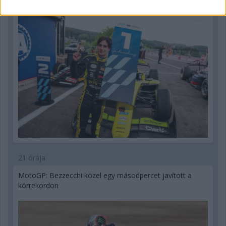
21 órája
MotoGP: Bezzecchi közel egy másodpercet javított a
körrekordon