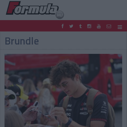
Brundle
F1
PARC FERMÉ
FORMULA
MOTOR
NEMZETKÖZI
HAZAI
RETRO
EGYÉB
PODCAST
SHOP
LIVE
TIPPJÁTÉK
DIGITÁLIS MAGAZIN
PONTÁLLÁSOK
VERSENYNAPTÁRAK