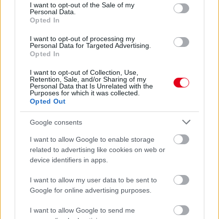
consent section.
hogy ismét formába hozza Perezt, mert nem akar belharcot
I want to opt-out of the Sale of my
Personal Data.
később.
Opted In
részletek
I want to opt-out of processing my
Personal Data for Targeted Advertising.
Opted In
előző hírek
következő hírek
I want to opt-out of Collection, Use,
Retention, Sale, and/or Sharing of my
Personal Data that Is Unrelated with the
Purposes for which it was collected.
Hallgasd meg a Formula Podcast
Opted Out
legfrissebb adását!
Google consents
I want to allow Google to enable storage
related to advertising like cookies on web or
Kövess minket a Facebookon
device identifiers in apps.
I want to allow my user data to be sent to
Google for online advertising purposes.
I want to allow Google to send me