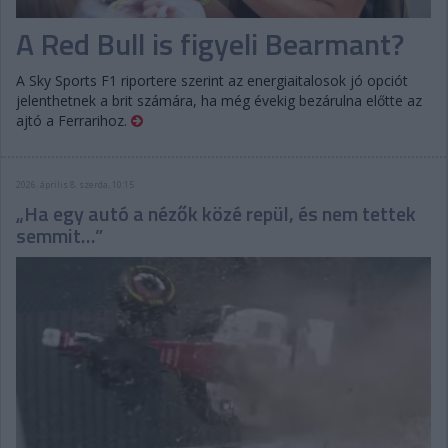
A Red Bull is figyeli Bearmant?
A Sky Sports F1 riportere szerint az energiaitalosok jó opciót
jelenthetnek a brit számára, ha még évekig bezárulna előtte az
ajtó a Ferrarihoz.
2026. április 8. szerda, 10:15
„Ha egy autó a nézők közé repül, és nem tettek
semmit…”