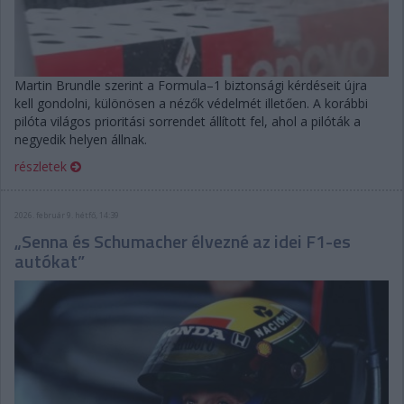
Martin Brundle szerint a Formula–1 biztonsági kérdéseit újra
kell gondolni, különösen a nézők védelmét illetően. A korábbi
pilóta világos prioritási sorrendet állított fel, ahol a pilóták a
negyedik helyen állnak.
részletek
2026. február 9. hétfő, 14:39
„Senna és Schumacher élvezné az idei F1-es
autókat”