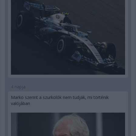
4 napja
Marko szerint a szurkolók nem tudják, mi történik
valójában