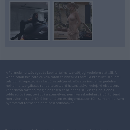
A Formula.hu szöveges és képi tartalma szerzői jogi védelem alatt áll. A
weboldalon található cikkek, fotók és videók a Formula Press Kft. szellemi
tulajdonát képezik, és a kiadó vezetőjének előzetes írásbeli engedélye
nélkül – a szolgáltatás rendeltetésszerű használatával velejáró olvasáson,
képernyőn történő megjelenítésen és az ehhez szükséges ideiglenes
többszörözésen, továbbá a személyes, nem-kereskedelmi célból történő
merevlemezre történő lementésen és kinyomtatáson túl - sem online, sem
nyomtatott formában nem használhatóak fel.