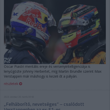
Oscar Piastri mentális ereje és versenyintelligenciája is
lenyűgözte Johnny Herbertet, míg Martin Brundle szerint Max
Verstappen már máshogy is kezeli őt a pályán.
részletek
2024. október 28. hétfő, 09:58
„Felháborító, nevetséges” – csalódott
Verstappenben az ex-F1-es