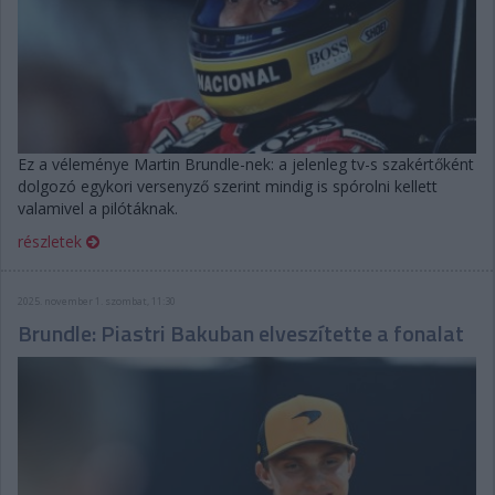
Ez a véleménye Martin Brundle-nek: a jelenleg tv-s szakértőként
dolgozó egykori versenyző szerint mindig is spórolni kellett
valamivel a pilótáknak.
részletek
2025. november 1. szombat, 11:30
Brundle: Piastri Bakuban elveszítette a fonalat