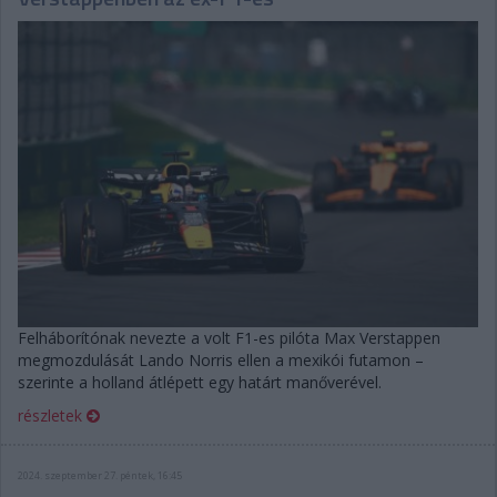
Felháborítónak nevezte a volt F1-es pilóta Max Verstappen
megmozdulását Lando Norris ellen a mexikói futamon –
szerinte a holland átlépett egy határt manőverével.
részletek
2024. szeptember 27. péntek, 16:45