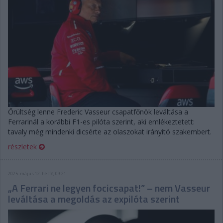
Őrültség lenne Frederic Vasseur csapatfőnök leváltása a
Ferrarinál a korábbi F1-es pilóta szerint, aki emlékeztetett:
tavaly még mindenki dicsérte az olaszokat irányító szakembert.
részletek
2025. május 12. hétfő, 09:21
„A Ferrari ne legyen focicsapat!” – nem Vasseur
leváltása a megoldás az expilóta szerint