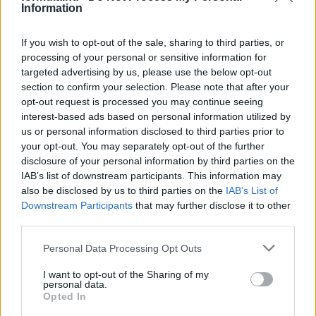
Information
részletek
If you wish to opt-out of the sale, sharing to third parties, or
2023. június 20. kedd, 14:35
processing of your personal or sensitive information for
Brundle: A Red Bull támogatni fogja Perezt,
targeted advertising by us, please use the below opt-out
mert nem akar belviszályt
section to confirm your selection. Please note that after your
opt-out request is processed you may continue seeing
interest-based ads based on personal information utilized by
us or personal information disclosed to third parties prior to
your opt-out. You may separately opt-out of the further
disclosure of your personal information by third parties on the
IAB’s list of downstream participants. This information may
also be disclosed by us to third parties on the
IAB’s List of
Downstream Participants
that may further disclose it to other
third parties.
Please note that this website/app uses one or more Google
Personal Data Processing Opt Outs
services and may gather and store information including but
not limited to your visit or usage behaviour. You may click to
I want to opt-out of the Sharing of my
personal data.
grant or deny consent to Google and its third-party tags to
Opted In
use your data for below specified purposes in below Google
Martin Brundle szerint a Red Bull mindent meg fog tenni azért,