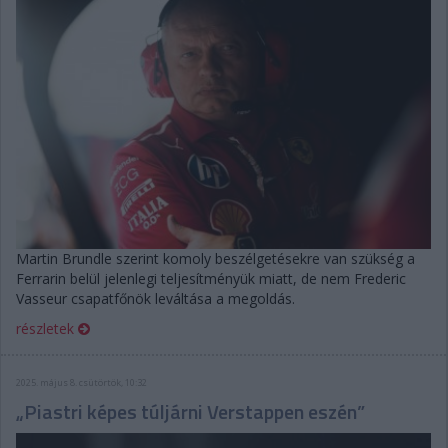
Martin Brundle szerint komoly beszélgetésekre van szükség a
Ferrarin belül jelenlegi teljesítményük miatt, de nem Frederic
Vasseur csapatfőnök leváltása a megoldás.
részletek
2025. május 8. csütörtök, 10:32
„Piastri képes túljárni Verstappen eszén”