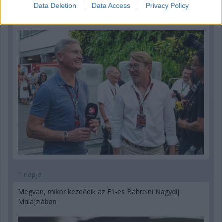
Hakkinen megtartaná a Norris-Piastri párost a
Data Deletion
Data Access
Privacy Policy
McLarennél, nem borítaná fel Verstappenért
1 napja
Megvan, mikor kezdődik az F1-es Bahreini Nagydíj
Malajziában