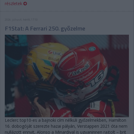
részletek
2026. július 6. hétfő, 17:10
F1Stat: A Ferrari 250. győzelme
Leclerc top10-es a bajnoki cím nélküli győzelmekben, Hamilton
16. dobogóját szerezte hazai pályán, Verstappen 2021 óta nem
nullázott ennyit, Alonso a Minardival is ugyaninnen rajtolt – brit