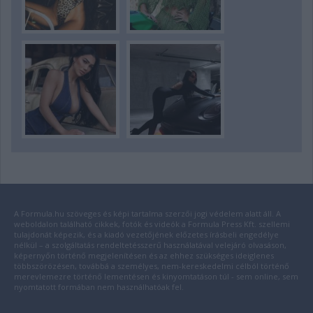
A Formula.hu szöveges és képi tartalma szerzői jogi védelem alatt áll. A
weboldalon található cikkek, fotók és videók a Formula Press Kft. szellemi
tulajdonát képezik, és a kiadó vezetőjének előzetes írásbeli engedélye
nélkül – a szolgáltatás rendeltetésszerű használatával velejáró olvasáson,
képernyőn történő megjelenítésen és az ehhez szükséges ideiglenes
többszörözésen, továbbá a személyes, nem-kereskedelmi célból történő
merevlemezre történő lementésen és kinyomtatáson túl - sem online, sem
nyomtatott formában nem használhatóak fel.