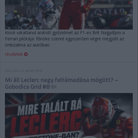
Kissé váratlanul aratott győzelmet az F1-es Brit Nagydíjon a
Ferrari pilótája: főnöke szerint egyszerűen végre megjött az
önbizalma az autóban.
részletek
2026. július 10. péntek, 09:56
Mi áll Leclerc nagy feltámadása mögött? –
Gobodics Grid #8