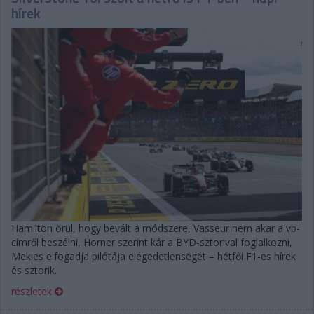
hírek
Hamilton örül, hogy bevált a módszere, Vasseur nem akar a vb-
címről beszélni, Horner szerint kár a BYD-sztorival foglalkozni,
Mekies elfogadja pilótája elégedetlenségét – hétfői F1-es hírek
és sztorik.
részletek