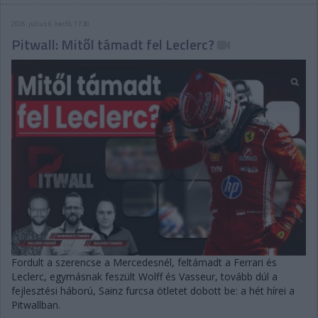
2026. július 6. hétfő, 17:30
Pitwall: Mitől támadt fel Leclerc?
Fordult a szerencse a Mercedesnél, feltámadt a Ferrari és
Leclerc, egymásnak feszült Wolff és Vasseur, tovább dúl a
fejlesztési háború, Sainz furcsa ötletet dobott be: a hét hírei a
Pitwallban.