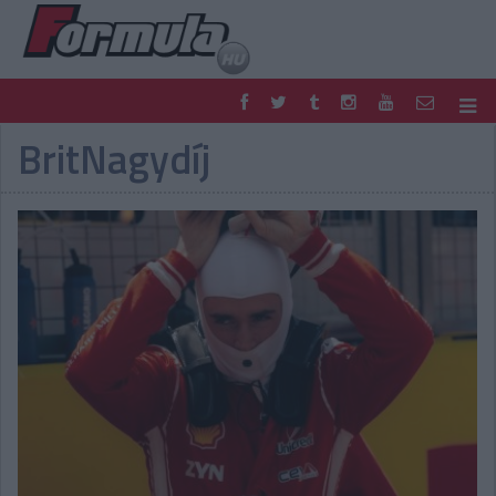
BritNagydíj
F1
PARC FERMÉ
FORMULA
MOTOR
NEMZETKÖZI
HAZAI
RETRO
EGYÉB
PODCAST
SHOP
LIVE
TIPPJÁTÉK
DIGITÁLIS MAGAZIN
PONTÁLLÁSOK
VERSENYNAPTÁRAK