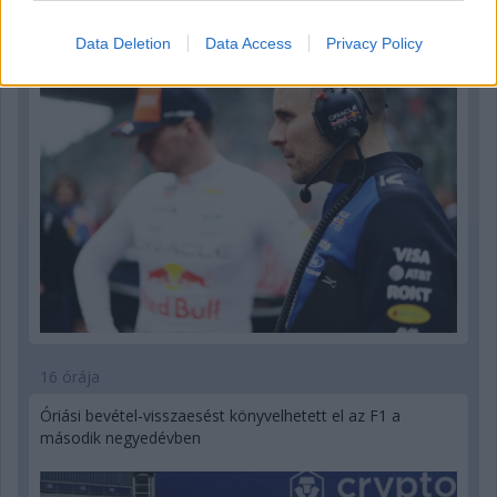
Bullhoz?
Data Deletion
Data Access
Privacy Policy
16 órája
Óriási bevétel-visszaesést könyvelhetett el az F1 a
második negyedévben