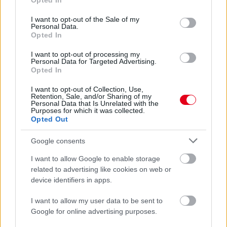
Opted In
use your data for below specified purposes in below Google
kapcsolatban: ki örülhet igazán, és ki lehet csalódott
consent section.
Silverstone-t követően? Vélemény.
I want to opt-out of the Sale of my
Personal Data.
részletek
Opted In
I want to opt-out of processing my
Personal Data for Targeted Advertising.
előző hírek
következő hírek
Opted In
I want to opt-out of Collection, Use,
Retention, Sale, and/or Sharing of my
Hallgasd meg a Formula Podcast
Personal Data that Is Unrelated with the
Purposes for which it was collected.
legfrissebb adását!
Opted Out
Google consents
I want to allow Google to enable storage
Kövess minket a Facebookon
related to advertising like cookies on web or
device identifiers in apps.
I want to allow my user data to be sent to
Google for online advertising purposes.