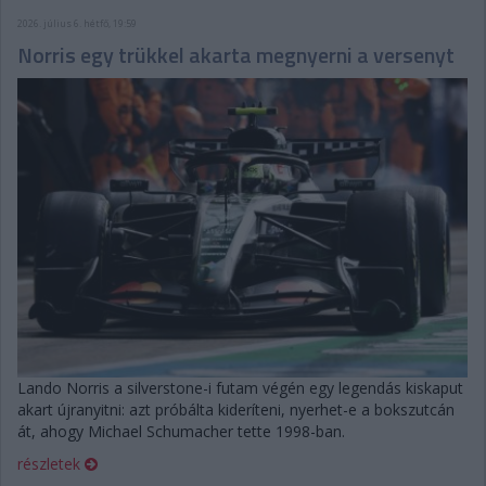
2026. július 6. hétfő, 19:59
Norris egy trükkel akarta megnyerni a versenyt
Lando Norris a silverstone-i futam végén egy legendás kiskaput
akart újranyitni: azt próbálta kideríteni, nyerhet-e a bokszutcán
át, ahogy Michael Schumacher tette 1998-ban.
részletek