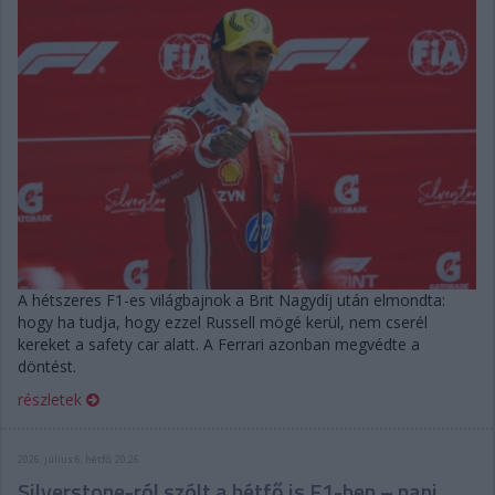
A hétszeres F1-es világbajnok a Brit Nagydíj után elmondta:
hogy ha tudja, hogy ezzel Russell mögé kerül, nem cserél
kereket a safety car alatt. A Ferrari azonban megvédte a
döntést.
részletek
2026. július 6. hétfő, 20:26
Silverstone-ról szólt a hétfő is F1-ben – napi