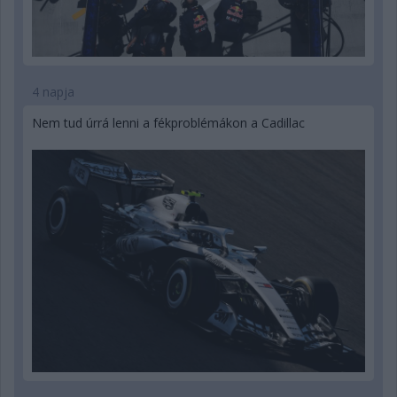
4 napja
Nem tud úrrá lenni a fékproblémákon a Cadillac