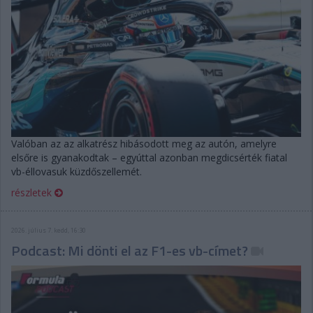
Valóban az az alkatrész hibásodott meg az autón, amelyre
elsőre is gyanakodtak – egyúttal azonban megdicsérték fiatal
vb-éllovasuk küzdőszellemét.
részletek
2026. július 7. kedd, 16:30
Podcast: Mi dönti el az F1-es vb-címet?