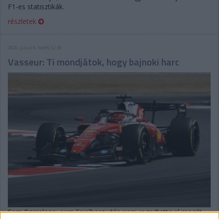
F1-es statisztikák.
részletek
2026. július 6. hétfő, 12:30
Vasseur: Ti mondjátok, hogy bajnoki harc
Sem Barcelona, sem Spielberg után nem ragadtatta el magát,