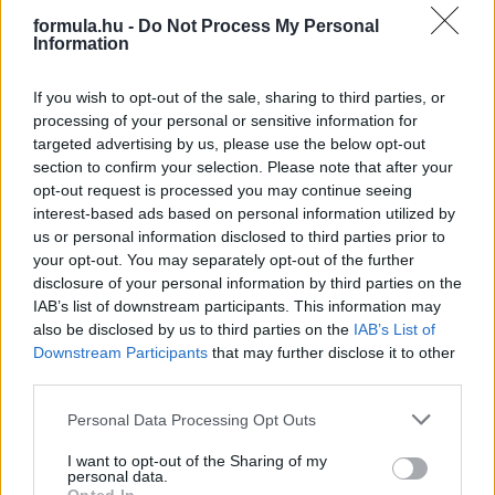
és Silverstone után sem teszi: Fred Vasseur szerint az újságírók
formula.hu -
Do Not Process My Personal
beszéljenek bajnoki harcról, ők még nem fognak.
Information
részletek
If you wish to opt-out of the sale, sharing to third parties, or
processing of your personal or sensitive information for
2026. július 6. hétfő, 12:08
targeted advertising by us, please use the below opt-out
Az F1-es Brit Nagydíj győztesei és vesztesei
section to confirm your selection. Please note that after your
opt-out request is processed you may continue seeing
interest-based ads based on personal information utilized by
us or personal information disclosed to third parties prior to
your opt-out. You may separately opt-out of the further
disclosure of your personal information by third parties on the
IAB’s list of downstream participants. This information may
also be disclosed by us to third parties on the
IAB’s List of
Downstream Participants
that may further disclose it to other
third parties.
Please note that this website/app uses one or more Google
Personal Data Processing Opt Outs
services and may gather and store information including but
not limited to your visit or usage behaviour. You may click to
I want to opt-out of the Sharing of my
personal data.
grant or deny consent to Google and its third-party tags to
Öt győztes és öt vesztes az F1-es Brit Nagydíj hétvégéjével