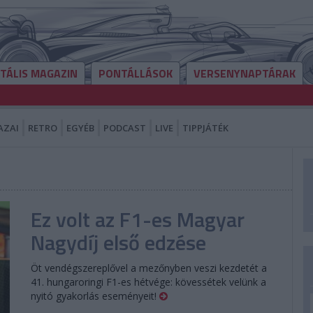
ITÁLIS MAGAZIN
PONTÁLLÁSOK
VERSENYNAPTÁRAK
AZAI
RETRO
EGYÉB
PODCAST
LIVE
TIPPJÁTÉK
Ez volt az F1-es Magyar
Nagydíj első edzése
Öt vendégszereplővel a mezőnyben veszi kezdetét a
41. hungaroringi F1-es hétvége: kövessétek velünk a
nyitó gyakorlás eseményeit!