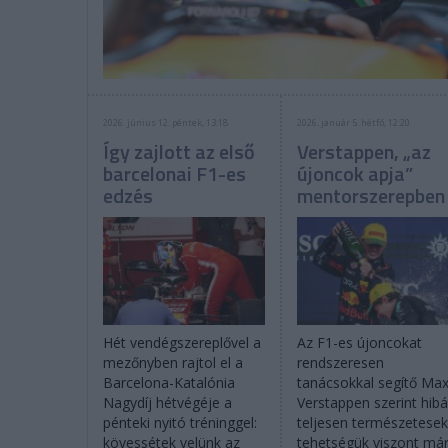
2026. június 12. péntek, 13:18
2026. január 5. hétfő, 12:20
Így zajlott az első
Verstappen, „az
barcelonai F1-es
újoncok apja”
edzés
mentorszerepben
Hét vendégszereplővel a
Az F1-es újoncokat
mezőnyben rajtol el a
rendszeresen
Barcelona-Katalónia
tanácsokkal segítő Ma
Nagydíj hétvégéje a
Verstappen szerint hibá
pénteki nyitó tréninggel:
teljesen természetesek
kövessétek velünk az
tehetségük viszont má