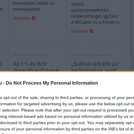
kövessétek velünk az
utolsó
t.
eseményeket!
újoncszerepeltetési
kötelezettségét: így tesz
részletek
a McLaren és a Ferrari is.
részletek
5
2025. július 7. hétfő, 09:55
2025. május 11. vasárnap, 10:03
l
Az F1-es Brit
„Sokkal előrébb jár
Nagydíj győztesei
technikailag, mint
és vesztesei
bármely újonc, akit
valaha láttam”
u -
Do Not Process My Personal Information
to opt-out of the sale, sharing to third parties, or processing of your per
formation for targeted advertising by us, please use the below opt-out s
r selection. Please note that after your opt-out request is processed y
eing interest-based ads based on personal information utilized by us or
A hazai győztestől az
disclosed to third parties prior to your opt-out. You may separately opt-
első dobogóson és a
Oliver Bearman
losure of your personal information by third parties on the IAB’s list of
diadalt a vb-riválisának
felkészültségét emelte ki