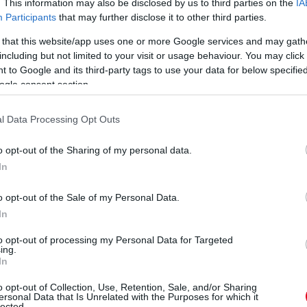
. This information may also be disclosed by us to third parties on the
IA
ajándékozó pilótán át a
haasos csapattársa,
Participants
that may further disclose it to other third parties.
leszereplő újoncokig: kik
Esteban Ocon, aki szerint
ől
jöttek ki a legjobban és
ezen a téren hatalmas
 that this website/app uses one or more Google services and may gath
legrosszabbul a
különbség van a mostani
including but not limited to your visit or usage behaviour. You may click 
silverstone-i hétvégéből?
újoncok és az ő
 to Google and its third-party tags to use your data for below specifi
generációja között.
ogle consent section.
részletek
részletek
l Data Processing Opt Outs
o opt-out of the Sharing of my personal data.
következő hírek
In
o opt-out of the Sale of my Personal Data.
In
to opt-out of processing my Personal Data for Targeted
ing.
In
o opt-out of Collection, Use, Retention, Sale, and/or Sharing
ersonal Data that Is Unrelated with the Purposes for which it
lected.