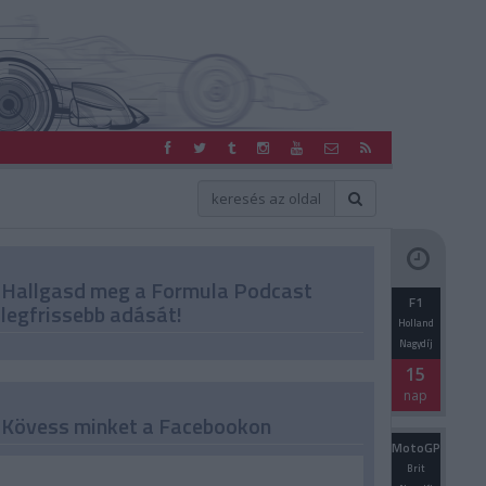
Hallgasd meg a Formula Podcast
F1
legfrissebb adását!
Holland
Nagydíj
15
nap
Kövess minket a Facebookon
MotoGP
Brit