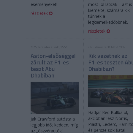
eseményeket!
most jól látszik – azt is
kiemelte, számára kik
részletek
tűnnek a
legkiemelkedőbbnek.
részletek
2025. december 9. kedd, 15:52
2025. december 8. hétfő, 19:12
Aston-elsőséggel
Kik vezetnek az
zárult az F1-es
F1-es teszten Ab
teszt Abu
Dhabiban?
Dhabiban
Hadjar Red Bullba ül,
akcióban lesz Norris,
Jak Crawford autózta a
Piastri, Leclerc, Hamilt
legjobb időt kedden, míg
és persze sok fiatal
az „öszvérautók”