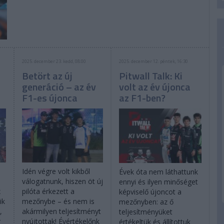
2025. december 23. kedd, 08:00
2025. december 12. péntek, 16:30
Betört az új
Pitwall Talk: Ki
generáció – az év
volt az év újonca
F1-es újonca
az F1-ben?
Idén végre volt kikből
Évek óta nem láthattunk
válogatnunk, hiszen öt új
ennyi és ilyen minőséget
x
pilóta érkezett a
képviselő újoncot a
ik
mezőnybe – és nem is
mezőnyben: az ő
,
akármilyen teljesítményt
teljesítményüket
r
nyújtottak! Évértékelőnk
értékeltük és állítottuk