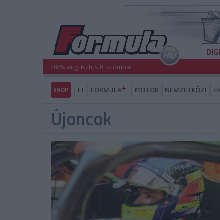
DIG
2026. augusztus 8. szombat
SHOP
F1
FORMULA
MOTOR
NEMZETKÖZI
H
Újoncok