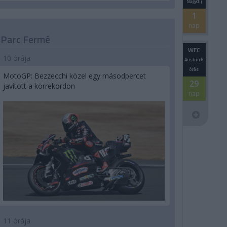
Nagydíj
1
nap
Parc Fermé
WEC
10 órája
Austini 6
órás
MotoGP: Bezzecchi közel egy másodpercet
29
javított a körrekordon
nap
11 órája