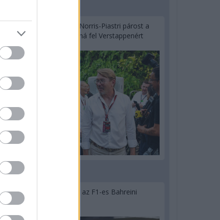
2 napja
Hakkinen megtartaná a Norris-Piastri párost a
McLarennél, nem borítaná fel Verstappenért
2 napja
Megvan, mikor kezdődik az F1-es Bahreini
Nagydíj Malajziában