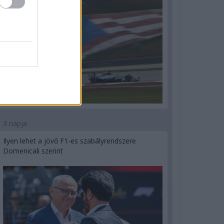
3 napja
Ilyen lehet a jövő F1-es szabályrendszere
Domenicali szerint