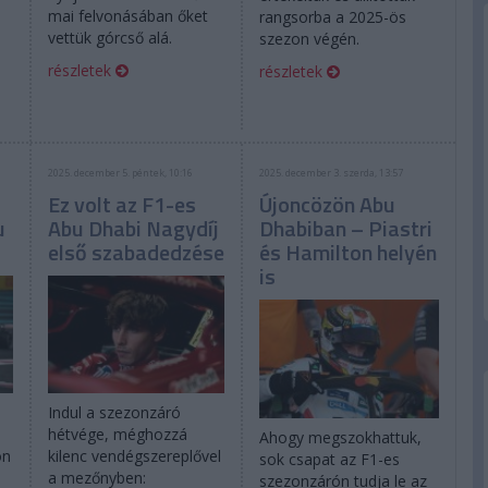
mai felvonásában őket
rangsorba a 2025-ös
vettük górcső alá.
szezon végén.
részletek
részletek
2025. december 5. péntek, 10:16
2025. december 3. szerda, 13:57
Ez volt az F1-es
Újoncözön Abu
u
Abu Dhabi Nagydíj
Dhabiban – Piastri
első szabadedzése
és Hamilton helyén
is
Indul a szezonzáró
hétvége, méghozzá
Ahogy megszokhattuk,
on
kilenc vendégszereplővel
sok csapat az F1-es
a mezőnyben:
szezonzárón tudja le az