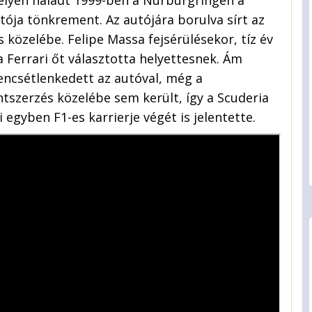
helyen haladt 1999-ben a Nürburgringen a
ója tönkrement. Az autójára borulva sírt az
 közelébe. Felipe Massa fejsérülésekor, tíz év
 Ferrari őt választotta helyettesnek. Ám
encsétlenkedett az autóval, még a
ntszerzés közelébe sem került, így a Scuderia
 egyben F1-es karrierje végét is jelentette.