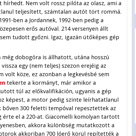
hírhedt. Nem volt rossz pilóta az olasz, ami a
tlanul teljesített, számtalan autót tört rommá.
 1991-ben a Jordannek, 1992-ben pedig a
özepesen erős autóval. 214 versenyen állt
 sem tudott győzni. Igaz, igazán ütőképes gép
n még dobogóra is állhatott, utána hosszú
 vissza egy (nem teljes) szezon erejéig az
em volt köze, ez azonban a legkevésbé sem
en
tekerte a kormányt, már amikor a
utott túl az előkvalifikáción, ugyanis a gép
oz képest, a motor pedig szinte leírhatatlanul
k bőven 300 feletti tempóval repesztettek az
 érte el a 220-at. Giacomelli komolyan tartott
z egyenesben, akkora különbség mutatkozott a
torok akkoriban 700 lóerő körül repítették a