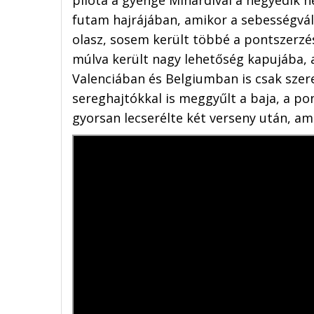
pilóta a gyenge Minardival a negyedik 
futam hajrájában, amikor a sebességvált
olasz, sosem került többé a pontszerzés
múlva került nagy lehetőség kapujába, a
Valenciában és Belgiumban is csak szer
sereghajtókkal is meggyűlt a baja, a po
gyorsan lecserélte két verseny után, ami