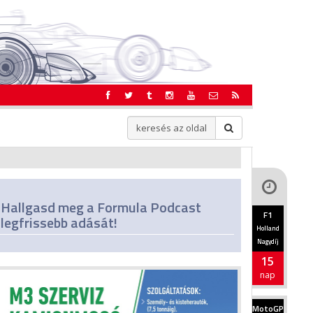
Hallgasd meg a Formula Podcast
F1
legfrissebb adását!
Holland
Nagydíj
15
nap
MotoGP