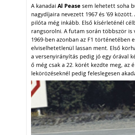
A kanadai
Al Pease
sem lehetett soha bü
nagydíjaira nevezett 1967 és ’69 között.
pilóta még inkább. Első kísérleténél cél
rangsorolni. A futam során többször is
1969-ben azonban az F1 történetében eg
elviselhetetlenül lassan ment. Első kör
a versenyirányítás pedig jó egy órával k
ő még csak a 22. körét kezdte meg, az é
lekörözéseknél pedig feleslegesen akadá