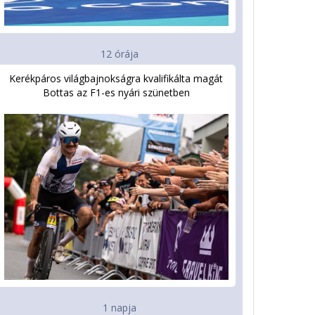
12 órája
Kerékpáros világbajnokságra kvalifikálta magát
Bottas az F1-es nyári szünetben
1 napja