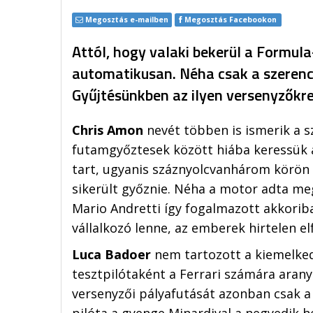
Megosztás e-mailben
Megosztás Facebookon
Attól, hogy valaki bekerül a Formula
automatikusan. Néha csak a szerencs
Gyűjtésünkben az ilyen versenyzőkre
Chris Amon
nevét többen is ismerik a s
futamgyőztesek között hiába keressük a
tart, ugyanis száznyolcvanhárom körön 
sikerült győznie. Néha a motor adta meg
Mario Andretti így fogalmazott akkoriba
vállalkozó lenne, az emberek hirtelen el
Luca Badoer
nem tartozott a kiemelke
tesztpilótaként a Ferrari számára aranya
versenyzői pályafutását azonban csak a 