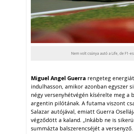
Nem volt csúnya autó a Life, de F1-e
Miguel Angel Guerra
rengeteg energiát
indulhasson, amikor azonban egyszer si
négy versenyhétvégén kísérelte meg a be
argentin pilótának. A futama viszont cs
Salazar autójával, emiatt Guerra Osellá
végződött a kaland. „Inkább ne is siker
summázta balszerencséjét a versenyző.