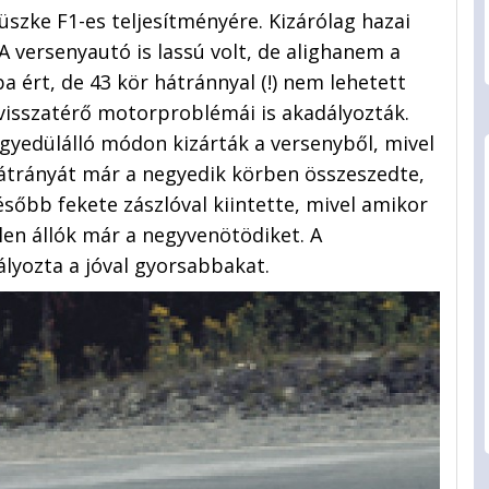
szke F1-es teljesítményére. Kizárólag hazai
 A versenyautó is lassú volt, de alighanem a
ba ért, de 43 kör hátránnyal (!) nem lehetett
 visszatérő motorproblémái is akadályozták.
yedülálló módon kizárták a versenyből, mivel
hátrányát már a negyedik körben összeszedte,
ésőbb fekete zászlóval kiintette, mivel amikor
len állók már a negyvenötödiket. A
lyozta a jóval gyorsabbakat.