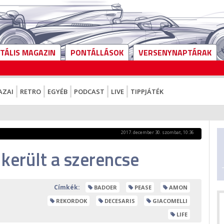
ITÁLIS MAGAZIN
PONTÁLLÁSOK
VERSENYNAPTÁRAK
AZAI
RETRO
EGYÉB
PODCAST
LIVE
TIPPJÁTÉK
2017. december 30. szombat, 10:36
lkerült a szerencse
Címkék:
BADOER
PEASE
AMON
REKORDOK
DECESARIS
GIACOMELLI
LIFE