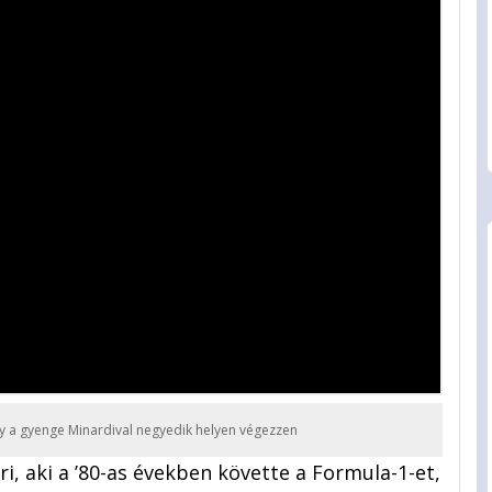
y a gyenge Minardival negyedik helyen végezzen
, aki a ’80-as években követte a Formula-1-et,