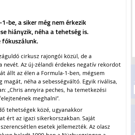
-1-be, a siker még nem érkezik
e hiányzik, néha a tehetség is.
 fókuszálunk.
záguldó cirkusz rajongói közül, de a
 nevét. Az új-zélandi érdekes negatív rekordot
át állt az élen a Formula-1-ben, mégsem
 magát, néha a sebességváltó. Egyik riválisa,
n: „Chris annyira peches, ha temetkezési
felejtenének meghalni”.
dő tehetségek közé, ugyanakkor
t ért az igazi sikerkorszakban. Saját
szerencsétlen esetek jellemezték. Az olasz