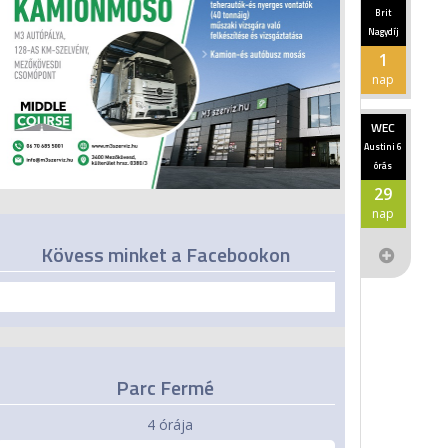
Brit
Nagydíj
1
nap
WEC
Austini 6
órás
29
nap
Kövess minket a Facebookon
Parc Fermé
4 órája