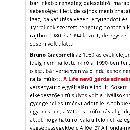
bár inkább rengeteg balesetéről maradt 
sebességét illeti, de sajnos megbízhata
Igaz, pályafutása végén lenyugodott és
Tyrrellnek szerzett rengeteg pontot a k
rajthoz 1980 és 1994 között, de egyszer
sosem volt alatta.
Bruno Giacomelli
az 1980-as évek elejé
ideig nem hallottunk róla. 1990-ben tért
olasz, bár versenyen való induláshoz n
rajta múlott.
A Life nevű gárda színeib
versenyautó egyáltalán elindult. Sosem j
elképesztően túlsúlyos volt a riválisokh
gyenge teljesítményt adott le. A többie
egyenesben, a W12-es erőforrás alig-alig
attól, hogy hátulról valaki felökleli a
végsebességekben. A lóerő? A Honda-mo