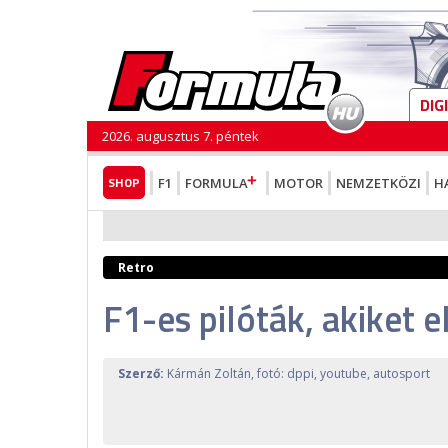
DIG
2026. augusztus 7. péntek
SHOP
F1
FORMULA
MOTOR
NEMZETKÖZI
H
Retro
F1-es pilóták, akiket e
Szerző:
Kármán Zoltán, fotó: dppi, youtube, autosport