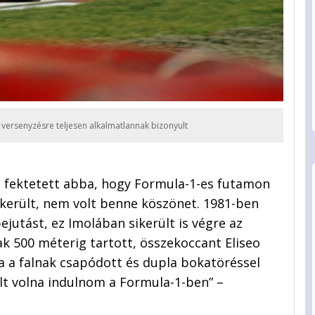
s versenyzésre teljesen alkalmatlannak bizonyult
 fektetett abba, hogy Formula-1-es futamon
került, nem volt benne köszönet. 1981-ben
jutást, ez Imolában sikerült is végre az
ak 500 méterig tartott, összekoccant Eliseo
ja a falnak csapódott és dupla bokatöréssel
ült volna indulnom a Formula-1-ben” –