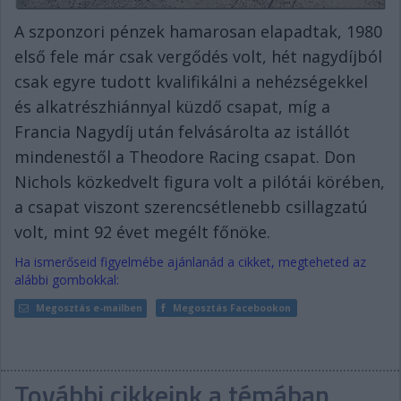
A szponzori pénzek hamarosan elapadtak, 1980
első fele már csak vergődés volt, hét nagydíjból
csak egyre tudott kvalifikálni a nehézségekkel
és alkatrészhiánnyal küzdő csapat, míg a
Francia Nagydíj után felvásárolta az istállót
mindenestől a Theodore Racing csapat. Don
Nichols közkedvelt figura volt a pilótái körében,
a csapat viszont szerencsétlenebb csillagzatú
volt, mint 92 évet megélt főnöke.
Ha ismerőseid figyelmébe ajánlanád a cikket, megteheted az
alábbi gombokkal:
Megosztás e-mailben
Megosztás Facebookon
További cikkeink a témában