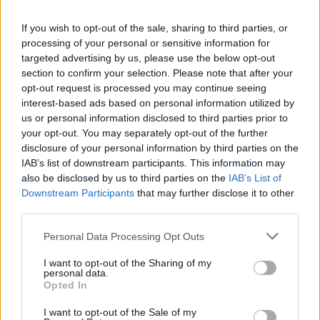
If you wish to opt-out of the sale, sharing to third parties, or
processing of your personal or sensitive information for
targeted advertising by us, please use the below opt-out
section to confirm your selection. Please note that after your
Kövess minket a Facebookon
opt-out request is processed you may continue seeing
interest-based ads based on personal information utilized by
us or personal information disclosed to third parties prior to
your opt-out. You may separately opt-out of the further
disclosure of your personal information by third parties on the
IAB’s list of downstream participants. This information may
Parc Fermé
also be disclosed by us to third parties on the
IAB’s List of
Downstream Participants
that may further disclose it to other
11 órája
third parties.
Hakkinen megtartaná a Norris-Piastri párost a
Please note that this website/app uses one or more Google
Personal Data Processing Opt Outs
McLarennél, nem borítaná fel Verstappenért
services and may gather and store information including but
not limited to your visit or usage behaviour. You may click to
I want to opt-out of the Sharing of my
personal data.
grant or deny consent to Google and its third-party tags to
Opted In
use your data for below specified purposes in below Google
consent section.
I want to opt-out of the Sale of my