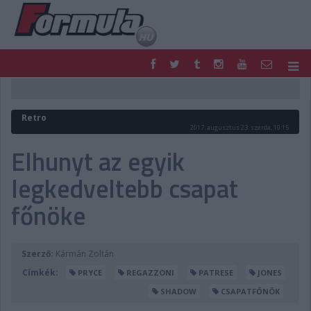
F1
PARC FERMÉ
FORMULA
MOTOR
Retro
NEMZETKÖZI
HAZAI
2017. augusztus 23. szerda, 10:15
RETRO
EGYÉB
Elhunyt az egyik
PODCAST
SHOP
legkedveltebb csapat
LIVE
TIPPJÁTÉK
DIGITÁLIS MAGAZIN
PONTÁLLÁSOK
főnöke
VERSENYNAPTÁRAK
Szerző:
Kármán Zoltán
Címkék:
PRYCE
REGAZZONI
PATRESE
JONES
SHADOW
CSAPATFŐNÖK