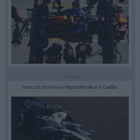
2 napja
Nem tud úrrá lenni a fékproblémákon a Cadillac