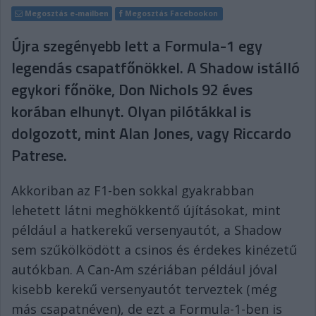
Megosztás e-mailben
Megosztás Facebookon
Újra szegényebb lett a Formula-1 egy
legendás csapatfőnökkel. A Shadow istálló
egykori főnöke, Don Nichols 92 éves
korában elhunyt. Olyan pilótákkal is
dolgozott, mint Alan Jones, vagy Riccardo
Patrese.
Akkoriban az F1-ben sokkal gyakrabban
lehetett látni meghökkentő újításokat, mint
például a hatkerekű versenyautót, a Shadow
sem szűkölködött a csinos és érdekes kinézetű
autókban. A Can-Am szériában például jóval
kisebb kerekű versenyautót terveztek (még
más csapatnéven), de ezt a Formula-1-ben is