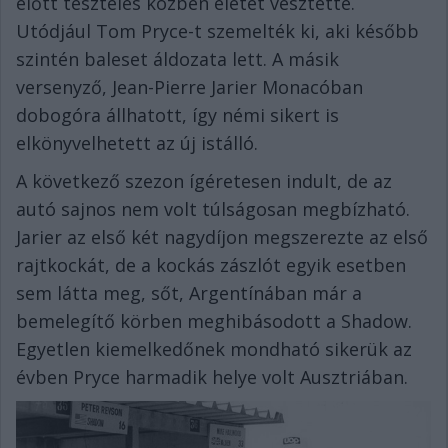
előtt tesztelés közben életét vesztette.
Utódjául Tom Pryce-t szemelték ki, aki később
szintén baleset áldozata lett. A másik
versenyző, Jean-Pierre Jarier Monacóban
dobogóra állhatott, így némi sikert is
elkönyvelhetett az új istálló.
A következő szezon ígéretesen indult, de az
autó sajnos nem volt túlságosan megbízható.
Jarier az első két nagydíjon megszerezte az első
rajtkockát, de a kockás zászlót egyik esetben
sem látta meg, sőt, Argentínában már a
bemelegítő körben meghibásodott a Shadow.
Egyetlen kiemelkedőnek mondható sikerük az
évben Pryce harmadik helye volt Ausztriában.