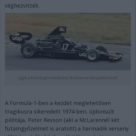
véghezvitték.
Egyik a különleges kialakítású Shadow-versenyautók közül
A Formula-1-ben a kezdet meglehetősen
tragikusra sikeredett 1974-ben, újdonsült
pilótája, Peter Revson (aki a McLarennél két
futamgyőzelmet is aratott) a harmadik verseny