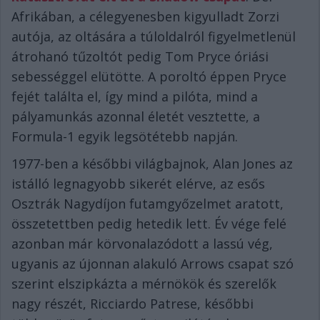
Afrikában, a célegyenesben kigyulladt Zorzi
autója, az oltására a túloldalról figyelmetlenül
átrohanó tűzoltót pedig Tom Pryce óriási
sebességgel elütötte. A poroltó éppen Pryce
fejét találta el, így mind a pilóta, mind a
pályamunkás azonnal életét vesztette, a
Formula-1 egyik legsötétebb napján.
1977-ben a későbbi világbajnok, Alan Jones az
istálló legnagyobb sikerét elérve, az esős
Osztrák Nagydíjon futamgyőzelmet aratott,
összetettben pedig hetedik lett. Év vége felé
azonban már körvonalazódott a lassú vég,
ugyanis az újonnan alakuló Arrows csapat szó
szerint elszipkázta a mérnökök és szerelők
nagy részét, Ricciardo Patrese, későbbi