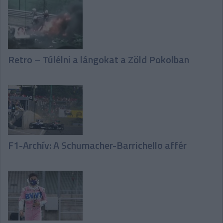
Retro – Túlélni a lángokat a Zöld Pokolban
F1-Archív: A Schumacher-Barrichello affér