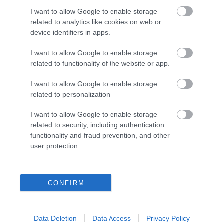
I want to allow Google to enable storage
related to analytics like cookies on web or
device identifiers in apps.
I want to allow Google to enable storage
related to functionality of the website or app.
1 napja
I want to allow Google to enable storage
Ilyen lehet a jövő F1-es szabályrendszere Domenicali
related to personalization.
szerint
I want to allow Google to enable storage
related to security, including authentication
functionality and fraud prevention, and other
user protection.
CONFIRM
Data Deletion
Data Access
Privacy Policy