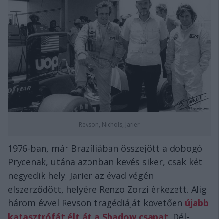
Revson, Nichols, Jarier
1976-ban, már Brazíliában összejött a dobogó
Prycenak, utána azonban kevés siker, csak két
negyedik hely, Jarier az évad végén
elszerződött, helyére Renzo Zorzi érkezett. Alig
három évvel Revson tragédiáját követően
újabb
katasztrófát élt át a Shadow csapat
. Dél-