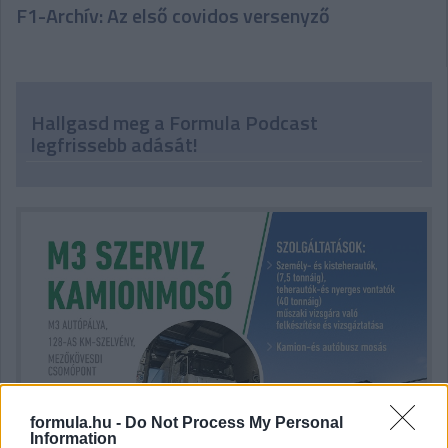
F1-Archív: Az első covidos versenyző
Hallgasd meg a Formula Podcast
legfrissebb adását!
formula.hu -
Do Not Process My Personal
Information