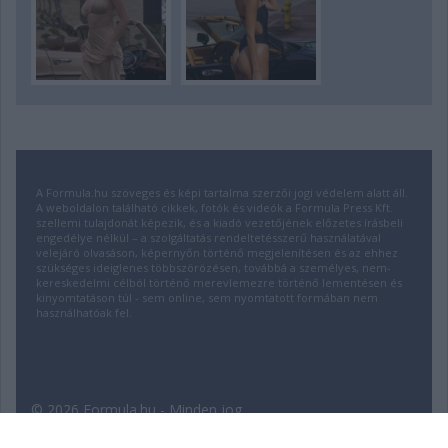
A Formula.hu szöveges és képi tartalma szerzői jogi védelem alatt áll.
A weboldalon található cikkek, fotók és videók a Formula Press Kft.
szellemi tulajdonát képezik, és a kiadó vezetőjének előzetes írásbeli
engedélye nélkül – a szolgáltatás rendeltetésszerű használatával
velejáró olvasáson, képernyőn történő megjelenítésen és az ehhez
szükséges ideiglenes többszörözésen, továbbá a személyes, nem-
kereskedelmi célból történő merevlemezre történő lementésen és
kinyomtatáson túl - sem online, sem nyomtatott formában nem
használhatóak fel.
© 2026 Formula.hu - Minden jog
fenntartva! | Fejlesztette:
insource.hu