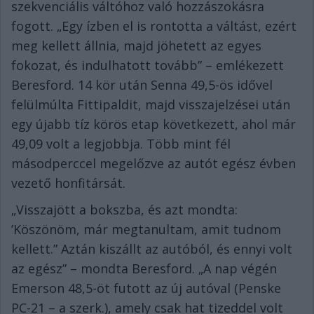
szekvenciális váltóhoz való hozzászokásra
fogott. „Egy ízben el is rontotta a váltást, ezért
meg kellett állnia, majd jöhetett az egyes
fokozat, és indulhatott tovább” – emlékezett
Beresford. 14 kör után Senna 49,5-ös idővel
felülmúlta Fittipaldit, majd visszajelzései után
egy újabb tíz körös etap következett, ahol már
49,09 volt a legjobbja. Több mint fél
másodperccel megelőzve az autót egész évben
vezető honfitársát.
„Visszajött a bokszba, és azt mondta:
’Köszönöm, már megtanultam, amit tudnom
kellett.” Aztán kiszállt az autóból, és ennyi volt
az egész” – mondta Beresford. „A nap végén
Emerson 48,5-öt futott az új autóval (Penske
PC-21 – a szerk.), amely csak hat tizeddel volt