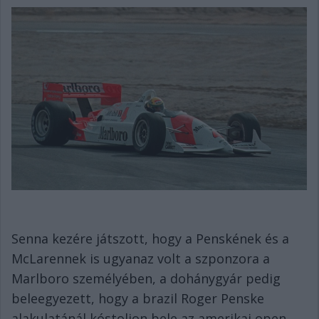
Senna kezére játszott, hogy a Penskének és a
McLarennek is ugyanaz volt a szponzora a
Marlboro személyében, a dohánygyár pedig
beleegyezett, hogy a brazil Roger Penske
alakulatánál kóstoljon bele az amerikai open