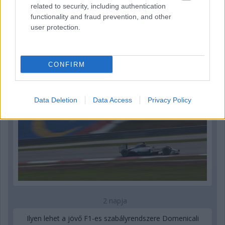
related to security, including authentication
2 napja
functionality and fraud prevention, and other
user protection.
Megvan, mikor kezdődik az F1-es Bahreini Nagydíj
Malajziában
CONFIRM
Data Deletion
Data Access
Privacy Policy
2 napja
Ilyen lehet a jövő F1-es szabályrendszere Domenicali