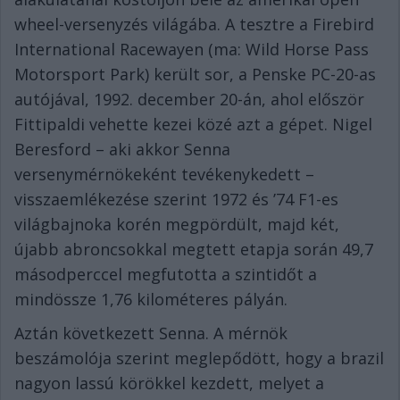
wheel-versenyzés világába. A tesztre a Firebird
International Racewayen (ma: Wild Horse Pass
Motorsport Park) került sor, a Penske PC-20-as
autójával, 1992. december 20-án, ahol először
Fittipaldi vehette kezei közé azt a gépet. Nigel
Beresford – aki akkor Senna
versenymérnökeként tevékenykedett –
visszaemlékezése szerint 1972 és ’74 F1-es
világbajnoka korén megpördült, majd két,
újabb abroncsokkal megtett etapja során 49,7
másodperccel megfutotta a szintidőt a
mindössze 1,76 kilométeres pályán.
Aztán következett Senna. A mérnök
beszámolója szerint meglepődött, hogy a brazil
nagyon lassú körökkel kezdett, melyet a