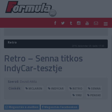
F1
PARC FERMÉ
FORMULA
MOTOR
Retro
NEMZETKÖZI
HAZAI
2016. december 20. kedd, 17:33
RETRO
EGYÉB
Retro – Senna titkos
PODCAST
SHOP
IndyCar-tesztje
LIVE
TIPPJÁTÉK
DIGITÁLIS MAGAZIN
PONTÁLLÁSOK
VERSENYNAPTÁRAK
Szerző:
Dezső Attila
Címkék:
MCLAREN
INDYCAR
RETRO
SENNA
1992
PENSKE
Megosztás e-mailben
Megosztás Facebookon