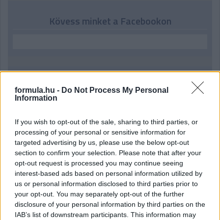
Kövess minket a Facebookon
Parc Fermé
formula.hu -
Do Not Process My Personal
Information
29 perce
Kerékpáros világbajnokságra kvalifikálta magát Bottas az
If you wish to opt-out of the sale, sharing to third parties, or
F1-es nyári szünetben
processing of your personal or sensitive information for
targeted advertising by us, please use the below opt-out
section to confirm your selection. Please note that after your
opt-out request is processed you may continue seeing
interest-based ads based on personal information utilized by
us or personal information disclosed to third parties prior to
your opt-out. You may separately opt-out of the further
disclosure of your personal information by third parties on the
IAB’s list of downstream participants. This information may