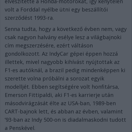
elveszítette a Honda-motorokat, így kénytelen
volt a Forddal nyélbe ütni egy beszállítói
szerződést 1993-ra.
Senna tudta, hogy a következő évben nem, vagy
csak nagyon halvány esélye lesz a világbajnoki
cím megszerzésére, ezért váltáson
gondolkozott. Az IndyCar gépei éppen hozzá
illettek, mivel nagyobb kihívást nyújtottak az
F1-es autóknál, a brazil pedig mindenképpen ki
szerette volna próbálni a sorozat egyik
modelljét. Ebben segítségére volt honfitársa,
Emerson Fittipaldi, aki F1-es karrierje után
másodvirágzását élte az USA-ban, 1989-ben
CART-bajnok lett, és abban az évben, valamint
’93-ban az Indy 500-on is diadalmaskodni tudott
a Penskével.