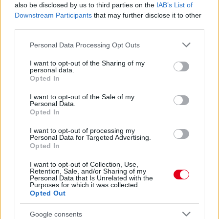
also be disclosed by us to third parties on the
IAB’s List of
Downstream Participants
that may further disclose it to other
third parties.
Please note that this website/app uses one or more Google
Personal Data Processing Opt Outs
services and may gather and store information including but
not limited to your visit or usage behaviour. You may click to
I want to opt-out of the Sharing of my
personal data.
grant or deny consent to Google and its third-party tags to
Opted In
20 órája
use your data for below specified purposes in below Google
consent section.
I want to opt-out of the Sale of my
Montoya szerint Antonelli kedvessége sem segít
Personal Data.
Russellen
Opted In
I want to opt-out of processing my
Personal Data for Targeted Advertising.
Opted In
I want to opt-out of Collection, Use,
Retention, Sale, and/or Sharing of my
Personal Data that Is Unrelated with the
Purposes for which it was collected.
Opted Out
Google consents