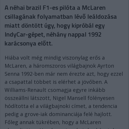
A néhai brazil F1-es pilóta a McLaren
csillagának folyamatban lévő leáldozása
miatt döntött úgy, hogy kipróbál egy
IndyCar-gépet, néhány nappal 1992
karácsonya előtt.
Hiába volt még mindig viszonylag erős a
McLaren, a háromszoros világbajnok Ayrton
Senna 1992-ben már nem érezte azt, hogy ezzel
a csapattal többet is elérhet a jövőben. A
Williams-Renault csomagja egyre inkább
összeállni látszott, Nigel Mansell fölényesen
hódította el a világbajnoki címet, a tendencia
pedig a grove-iak dominanciája felé hajlott.
Főleg annak tükrében, hogy a McLaren