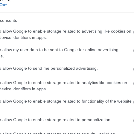
z ember? Jól akarjuk érezni magunkat!’
Out
kahelyi elfoglaltság miatt nem lesz ott a
consents
ét ki kell hagynunk. Nagyon sok a munkánk,
o allow Google to enable storage related to advertising like cookies on
 tudtunk készülni és csak úgy odaesni a
evice identifiers in apps.
k, hiszen ennél komolyabb ez a bajnokság.
rseny tavaly is tetszett! Jó versenyzést
o allow my user data to be sent to Google for online advertising
s.
to allow Google to send me personalized advertising.
egint navigátort kellett keresnie a verseny
ból csak néhány évvel ezelőtt derült ki
o allow Google to enable storage related to analytics like cookies on
ok vannak… Mivel gokartos múltam van, így
evice identifiers in apps.
. Sajnos már megint új navigátorral kell
o allow Google to enable storage related to functionality of the website
 ugyan megígérte, hogy bevállalja a szezont,
tt már korábban és most ez a két bajnokság
rseny, három navigátor… Köszönöm Kürti
o allow Google to enable storage related to personalization.
! Azért nem feltartott kézzel megyünk,
o allow Google to enable storage related to security, including