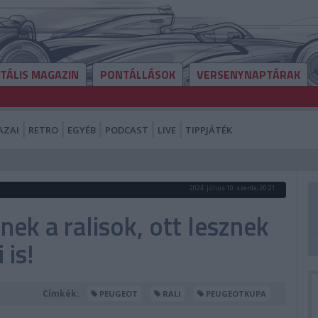
ITÁLIS MAGAZIN
PONTÁLLÁSOK
VERSENYNAPTÁRAK
AZAI
RETRO
EGYÉB
PODCAST
LIVE
TIPPJÁTÉK
2024. július 10. szerda, 20:21
ek a ralisok, ott lesznek
 is!
Címkék:
PEUGEOT
RALI
PEUGEOTKUPA