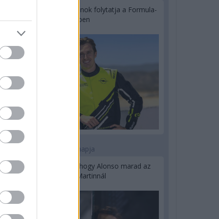
Újabb korábbi F2-es bajnok folytatja a Formula-
E-ben
2 napja
Newey biztos benne, hogy Alonso marad az
Aston Martinnál