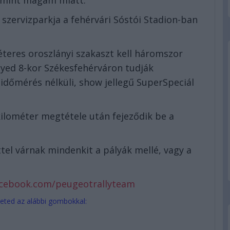
, mint magam miatt.’
 szervizparkja a fehérvári Sóstói Stadion-ban
teres oroszlányi szakaszt kell háromszor
gyed 8-kor Székesfehérváron tudják
dőmérés nélküli, show jellegű SuperSpeciál
kilométer megtétele után fejeződik be a
tel várnak mindenkit a pályák mellé, vagy a
acebook.com/peugeotrallyteam
eted az alábbi gombokkal: