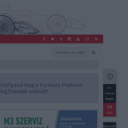
Hallgasd meg a Formula Podcast
F1
legfrissebb adását!
Holland
Nagydíj
16
nap
MotoGP