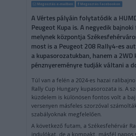
Megosztás e-mailben
Megosztás Facebookon
A Vértes pályáin folytatódik a HUM
Peugeot Kupa is. A negyedik bajnoki 
melynek központja Székesfehérváron
most is a Peugeot 208 Rally4-es aut
a kupasorozatukban, hanem a 2WD k
pénznyereményre tudják váltani a d
Túl van a felén a 2024-es hazai ralibaj
Rally Cup Hungary kupasorozata is. A sz
küzdelem is különösen fontos volt a b
versenyen másfeles szorzóval számolták
szabályoknak megfelelően.
A következő futam, a Székesfehérvár Ral
indulókat, de a kompakt, másfél napos 