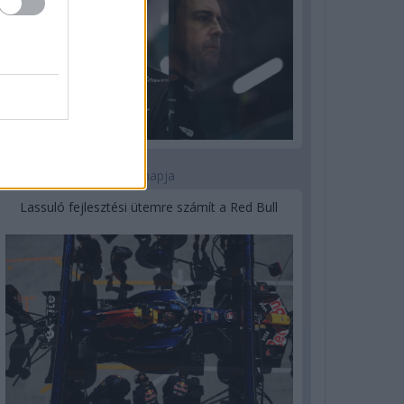
3 napja
Lassuló fejlesztési ütemre számít a Red Bull