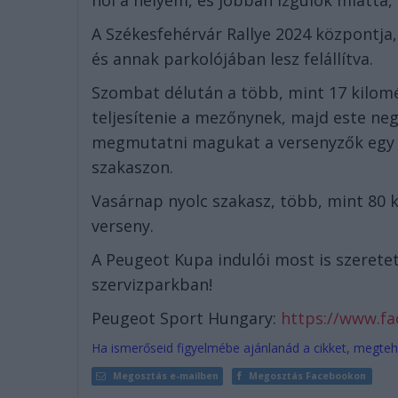
hol a helyem, és jobban izgulok miatta
A Székesfehérvár Rallye 2024 központja,
és annak parkolójában lesz felállítva.
Szombat délután a több, mint 17 kilomé
teljesítenie a mezőnynek, majd este ne
megmutatni magukat a versenyzők egy i
szakaszon.
Vasárnap nyolc szakasz, több, mint 80 
verseny.
A Peugeot Kupa indulói most is szeretet
szervizparkban!
Peugeot Sport Hungary:
https://www.f
Ha ismerőseid figyelmébe ajánlanád a cikket, megteh
Megosztás e-mailben
Megosztás Facebookon