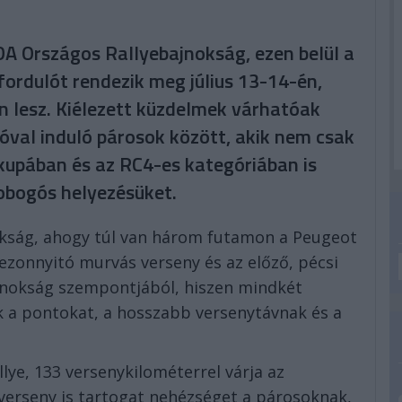
DA Országos Rallyebajnokság, ezen belül a
fordulót rendezik meg július 13-14-én,
 lesz. Kiélezett küzdelmek várhatóak
óval induló párosok között, akik nem csak
upában és az RC4-es kategóriában is
obogós helyezésüket.
nokság, ahogy túl van három futamon a Peugeot
ezonnyitó murvás verseny és az előző, pécsi
ajnokság szempontjából, hiszen mindkét
 a pontokat, a hosszabb versenytávnak és a
lye, 133 versenykilométerrel várja az
verseny is tartogat nehézséget a párosoknak,