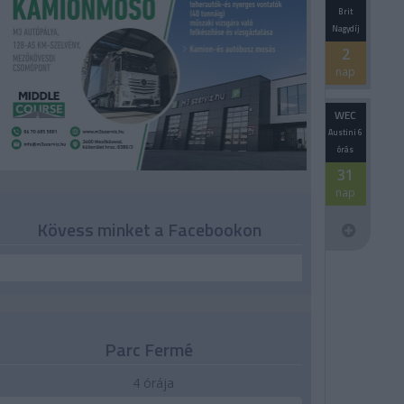
Brit
Nagydíj
2
nap
WEC
Austini 6
órás
31
nap
Kövess minket a Facebookon
Parc Fermé
4 órája