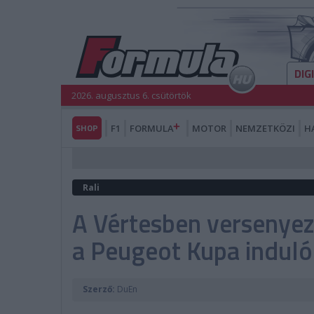
DIG
2026. augusztus 6. csütörtök
SHOP
F1
FORMULA
MOTOR
NEMZETKÖZI
H
Rali
A Vértesben versenyezn
a Peugeot Kupa indulói
Szerző:
DuEn