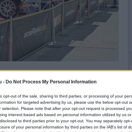
z újonc
Czékmány Norbert
. Az ORB2 tavalyi
u -
Do Not Process My Personal Information
hérvári hétvégének. ‘Jó versenyt várok! Nem
to opt-out of the sale, sharing to third parties, or processing of your per
on. Talán egyszer, régen, valamilyen Sprint
formation for targeted advertising by us, please use the below opt-out s
int, azt gondolom az RC4-ben is ügyes, helyi
r selection. Please note that after your opt-out request is processed y
ogják árazni a tempónkat. Kiváncsian várjuk,
eing interest-based ads based on personal information utilized by us or
disclosed to third parties prior to your opt-out. You may separately opt-
 ellenfelekre figyelünk, de nehéz lesz
losure of your personal information by third parties on the IAB’s list of
teni mindenkihez képest is! Ebben kell majd