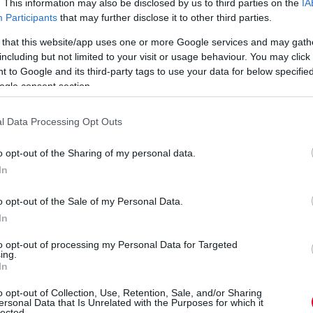
. This information may also be disclosed by us to third parties on the
IA
hozni.’
Participants
that may further disclose it to other third parties.
sorával is küzdött az előző versenyen. Kese
 that this website/app uses one or more Google services and may gath
including but not limited to your visit or usage behaviour. You may click 
m forduló után. ’Nagyon várom a futamot,
 to Google and its third-party tags to use your data for below specifi
ályák! Komoly a kétkerekes mezőny, biztos
ogle consent section.
nkból kihozni a legjobbat. Jobban
állításával is, a geometriára több hangsúlyt
l Data Processing Opt Outs
tném ezt a hétvégét, mint ahogy mindet,
o opt-out of the Sharing of my personal data.
In
i gondokkal küzdött Pécsett az első nap,
o opt-out of the Sale of my Personal Data.
 kivel versenyezniük a mezőny végén, így
In
szülünk, jó lenne a top3-ba beférni! Jobban
sem mentem itt jól, most már ideje lenne egy
to opt-out of processing my Personal Data for Targeted
ing.
k ebben az egészben! Azt gondolom, hogy aki
In
zhet, az tegye össze a kezét és ezzel én is így
o opt-out of Collection, Use, Retention, Sale, and/or Sharing
egít Ifjabb Tóth János. Mi kell ennél több az
ersonal Data that Is Unrelated with the Purposes for which it
lected.