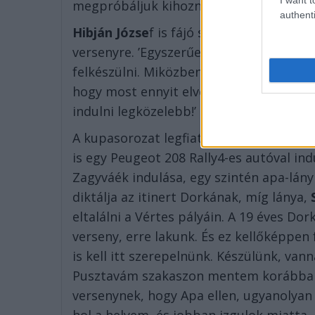
megpróbáljuk kihozni magunkból amit l
authenti
Hibján Józse
f is fájó szívvel mesélte, 
versenyre. ’Egyszerűen annyi lett a mu
felkészülni. Miközben nagyon szeretek e
hogy most ennyit elvegyen az életünkbő
indulni legközelebb!’
A kupasorozat legfiatalabb versenyzője
is egy Peugeot 208 Rally4-es autóval i
Zagyváék indulása, egy szintén apa-lány
diktálja az itinert Dorkának, míg lánya,
eltalálni a Vértes pályáin. A 19 éves Dor
verseny, erre lakunk. És ez kellőképpen f
is kell itt szerepelnünk. Készülünk, vann
Pusztavám szakaszon mentem korábban i
versenynek, hogy Apa ellen, ugyanolyan