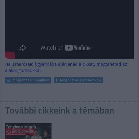
Ha ismerőseid figyelmébe ajánlanád a cikket, megteheted az
alábbi gombokkal:
Megosztás e-mailben
Megosztás Facebookon
További cikkeink a témában