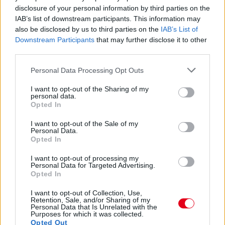
disclosure of your personal information by third parties on the
IAB’s list of downstream participants. This information may
also be disclosed by us to third parties on the
IAB’s List of
Downstream Participants
that may further disclose it to other
1 napja
third parties.
Újabb korábbi F2-es bajnok folytatja a Formula-E-ben
Please note that this website/app uses one or more Google
Personal Data Processing Opt Outs
services and may gather and store information including but
not limited to your visit or usage behaviour. You may click to
I want to opt-out of the Sharing of my
personal data.
grant or deny consent to Google and its third-party tags to
Opted In
use your data for below specified purposes in below Google
consent section.
I want to opt-out of the Sale of my
Personal Data.
Opted In
I want to opt-out of processing my
Personal Data for Targeted Advertising.
Opted In
I want to opt-out of Collection, Use,
Retention, Sale, and/or Sharing of my
Personal Data that Is Unrelated with the
Purposes for which it was collected.
2 napja
Opted Out