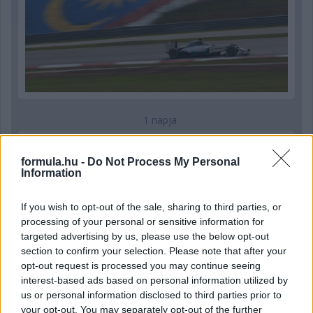
1 napja
Ilyen lehet a jövő F1-es szabályrendszere Domenicali
szerint
formula.hu -
Do Not Process My Personal
Information
If you wish to opt-out of the sale, sharing to third parties, or
processing of your personal or sensitive information for
targeted advertising by us, please use the below opt-out
section to confirm your selection. Please note that after your
opt-out request is processed you may continue seeing
interest-based ads based on personal information utilized by
us or personal information disclosed to third parties prior to
your opt-out. You may separately opt-out of the further