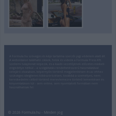
A Formula.hu szöveges és képi tartalma szerzői jogi védelem alatt áll.
A weboldalon található cikkek, fotók és videók a Formula Press Kft.
szellemi tulajdonát képezik, és a kiadó vezetőjének előzetes írásbeli
engedélye nélkül – a szolgáltatás rendeltetésszerű használatával
velejáró olvasáson, képernyőn történő megjelenítésen és az ehhez
szükséges ideiglenes többszörözésen, továbbá a személyes, nem-
kereskedelmi célból történő merevlemezre történő lementésen és
kinyomtatáson túl - sem online, sem nyomtatott formában nem
használhatóak fel.
© 2026 Formula.hu - Minden jog