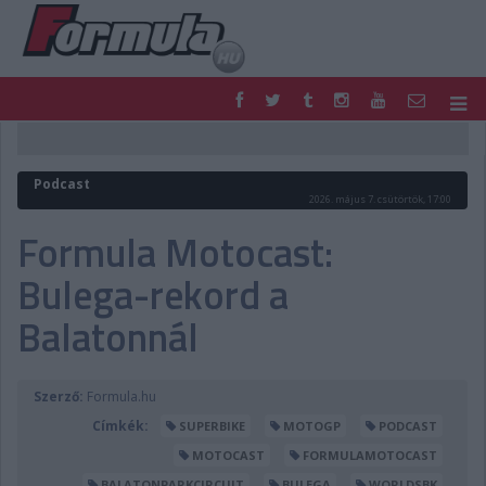
F1
PARC FERMÉ
FORMULA
MOTOR
Podcast
NEMZETKÖZI
HAZAI
2026. május 7. csütörtök, 17:00
RETRO
EGYÉB
Formula Motocast:
PODCAST
SHOP
Bulega-rekord a
LIVE
TIPPJÁTÉK
DIGITÁLIS MAGAZIN
PONTÁLLÁSOK
Balatonnál
VERSENYNAPTÁRAK
Szerző:
Formula.hu
Címkék:
SUPERBIKE
MOTOGP
PODCAST
MOTOCAST
FORMULAMOTOCAST
BALATONPARKCIRCUIT
BULEGA
WORLDSBK