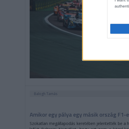
authenti
Balogh Tamás
Amikor egy pálya egy másik ország F1-e
Szokatlan megállapodás keretében jelentették be a hé