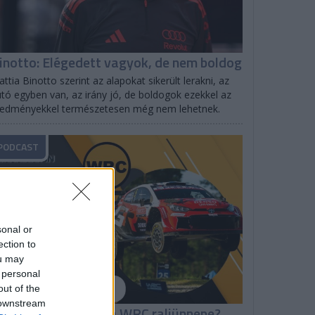
inotto: Elégedett vagyok, de nem boldog
ttia Binotto szerint az alapokat sikerült lerakni, az
tó egyben van, az irány jó, de boldogok ezekkel az
redményekkel természetesen még nem lehetnek.
PODCAST
sonal or
ection to
ou may
 personal
out of the
 downstream
hakedown: Milyen a WRC raliünnepe?