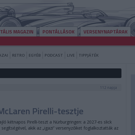
ITÁLIS MAGAZIN
PONTÁLLÁSOK
VERSENYNAPTÁRAK
AZAI
RETRO
EGYÉB
PODCAST
LIVE
TIPPJÁTÉK
112 napja
cLaren Pirelli-tesztje
ló kétnapos Pirelli-teszt a Nürburgringen: a 2027-es slick
segítségével, akik az „igazi” versenyzőiket foglalkoztatták az