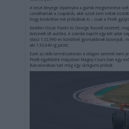
A teszt lényege olyannyira a gumik megismerése volt
csinálhatnak a csapatok, akik azzal sem voltak tisz
hogy konkrétan mit próbálnak ki – csak a Pirelli gyűjt
Kedden Oscar Piastri és George Russell vezetett, ma
Antonelli ült autóba. A szerdai napról egy-két adat nap
olasz 1:32,990-es köridővel gyorsabbnak bizonyult, m
aki 1:33,640-ig jutott.
Ezek az idők természetesen a világon semmit nem j
Pirelli egyébként májusban Magny-Cours-ban egy esőg
Barcelonában tart még egy slickgumi-próbát.