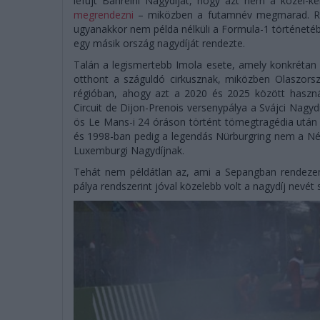
lefújt Bahreini Nagydíjat, hogy azt nem a közel-ke
megrendezni
– miközben a futamnév megmarad. Rend
ugyanakkor nem példa nélküli a Formula-1 történetéb
egy másik ország nagydíját rendezte.
Talán a legismertebb Imola esete, amely konkrétan
otthont a száguldó cirkusznak, miközben Olaszors
régióban, ahogy azt a 2020 és 2025 között használ
Circuit de Dijon-Prenois versenypálya a Svájci Nagy
ös Le Mans-i 24 óráson történt tömegtragédia után 
és 1998-ban pedig a legendás Nürburgring nem a Né
Luxemburgi Nagydíjnak.
Tehát nem példátlan az, ami a Sepangban rendezend
pálya rendszerint jóval közelebb volt a nagydíj nevét 