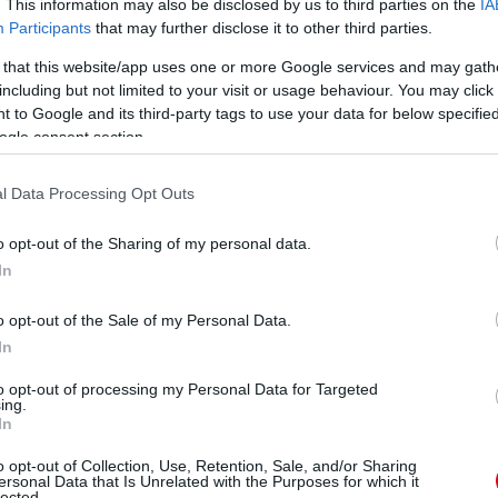
. This information may also be disclosed by us to third parties on the
IA
Ba
Participants
that may further disclose it to other third parties.
új
 that this website/app uses one or more Google services and may gath
do
including but not limited to your visit or usage behaviour. You may click 
Go
 to Google and its third-party tags to use your data for below specifi
a
ogle consent section.
l Data Processing Opt Outs
o opt-out of the Sharing of my personal data.
In
9 napja
o opt-out of the Sale of my Personal Data.
onza: így alakul át a WEC-szezon vége
In
att léptek az Endurance-világbajnokság szervezői és az FIA:
to opt-out of processing my Personal Data for Targeted
ing.
k helyszínét. Eredetileg Katar és Bahrein adott volna otthont
In
V
s megfogalmazás, hiszen Katar évadnyitóként szerepelt a
t miatt elhalasztották a márciusi futamot –, ehelyett viszont
m
o opt-out of Collection, Use, Retention, Sale, and/or Sharing
eket.
ersonal Data that Is Unrelated with the Purposes for which it
Si
lected.