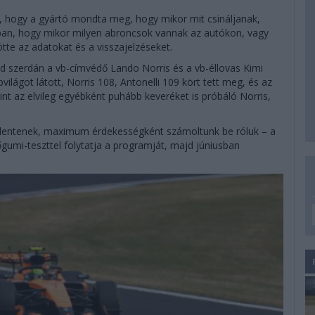
, hogy a gyártó mondta meg, hogy mikor mit csináljanak,
tában, hogy mikor milyen abroncsok vannak az autókon, vagy
ötte az adatokat és a visszajelzéseket.
jd szerdán a vb-címvédő Lando Norris és a vb-éllovas Kimi
világot látott, Norris 108, Antonelli 109 kört tett meg, és az
int az elvileg egyébként puhább keveréket is próbáló Norris,
elentenek, maximum érdekességként számoltunk be róluk – a
umi-teszttel folytatja a programját, majd júniusban