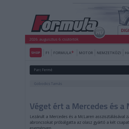
DIG
2026. augusztus 6. csütörtök
SHOP
F1
FORMULA
MOTOR
NEMZETKÖZI
H
Parc Fermé
Gobodics Tamás
Véget ért a Mercedes és a M
Lezárult a Mercedes és a McLaren asszisztálásával zaj
abroncsokat próbálgatta az olasz gyártó a két csapat 
eseményen.