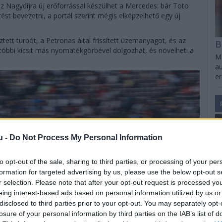
sz Nagydíjra új erőforrással készülhet a Mercedes: bár Toto
st bevezetni, a portál szerint mégis elképzelhető egy új
ztett turbót, a Petronas által frissített üzemanyagot, és az
B
tóbbi kicsit más nyomatékgörbével dolgozhat, és növelheti a
Ma
au
e
u -
Do Not Process My Personal Information
to opt-out of the sale, sharing to third parties, or processing of your per
formation for targeted advertising by us, please use the below opt-out s
r selection. Please note that after your opt-out request is processed y
eing interest-based ads based on personal information utilized by us or
disclosed to third parties prior to your opt-out. You may separately opt-
losure of your personal information by third parties on the IAB’s list of
S