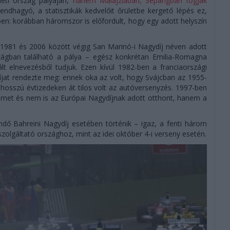
leti ország pályáján,
hanem Malajziában, Sepangban fogják
hagyó, a statisztikák kedvelőit őrületbe kergető lépés ez,
en: korábban háromszor is előfordult, hogy egy adott helyszín
 1981 és 2006 között végig San Marinó-i Nagydíj néven adott
zágban található a pálya – egész konkrétan Emilia-Romagna
t elnevezésből tudjuk. Ezen kívül 1982-ben a franciaországi
díjat rendezte meg: ennek oka az volt, hogy Svájcban az 1955-
hosszú évtizedeken át tilos volt az autóversenyzés. 1997-ben
met és nem is az Európai Nagydíjnak adott otthont, hanem a
ő Bahreini Nagydíj esetében történik – igaz, a fenti három
szolgáltató országhoz, mint az idei október 4-i verseny esetén.