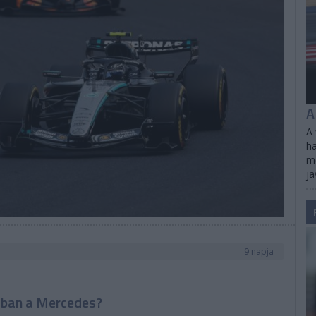
A
A 
ha
me
ja
9 napja
ában a Mercedes?