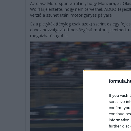
Az olasz Motorsport arról írt , hogy Monzára, az Ola
Wolff kijelentette, hogy nem terveznek ADUO-fejleszté
verzió a szünet utáni motorigényes pályára.
Ez a pletykák (tényleg csak azok) szerint ez egy fejles
ehhez hozzáigazított belsőégésű motort jelentheti, u
megbízhatóságot is.
formula.h
If you wish 
sensitive in
confirm you
continue se
information 
further disc