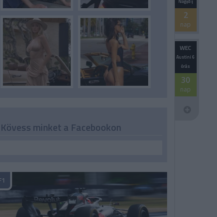
Nagydíj
2
nap
WEC
Austini 6
órás
30
nap
Kövess minket a Facebookon
F1