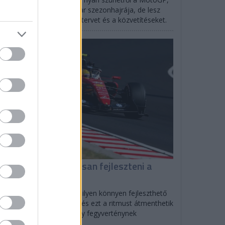
rtlandban indul az IndyCar szezonhajrája, de lesz
SCAR is: mutatjuk az időtervet és a közvetítéseket.
F1
iért tud folyamatosan fejleszteni a
errari?
olo Filisetti szerint direkt ilyen könnyen fejleszthető
tót tervezett a Scuderia, és ezt a ritmust átmenthetik
27-re is, ami nagyon nagy fegyverténynek
zonyulhat.