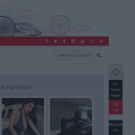
F1
A nap lányai
Holland
Nagydíj
16
nap
MotoGP
Brit