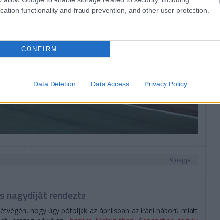
cation functionality and fraud prevention, and other user protection.
CONFIRM
Data Deletion
Data Access
Privacy Policy
9 napja
s nagydíját rendezte
tvégén, hogy úgy pótolják az áprilisban az iráni háború miatt