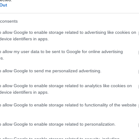
an, hiszen míg Katarban egy 1812 km-es, Bahreinben pedig 8
Out
Po
 helyszínen a legtöbb WEC-fordulónak megfelelően hat órán át
NA
ber 16-18-i hétvégén látogat a mezőny – méghozzá a WEC
consents
vember 6-8-án kerül sor (itt legutóbb 2021 és 2023 között
ént szeptember 6-án Austinban és szeptember 27-én Fujiban
o allow Google to enable storage related to advertising like cookies on
evice identifiers in apps.
z F1 egyelőre kivár a november végi-december eleji Katari és
 a Bahreini Nagydíjat Sepangban pótolják), amelyek lefújása
o allow my user data to be sent to Google for online advertising
. A MotoGP-ben ugyancsak kérdőjeles a katari állomás sorsa,
s.
ták emiatt arrébb az idényt lezáró Portimao–Valencia párost).
to allow Google to send me personalized advertising.
o allow Google to enable storage related to analytics like cookies on
evice identifiers in apps.
M
o allow Google to enable storage related to functionality of the website
F
Pa
o allow Google to enable storage related to personalization.
au
20
bi
o allow Google to enable storage related to security, including